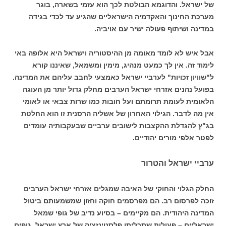
של ישראל. והדוגמא הבולטת לכך הוא עזמי בשארה, בוגר
מערכת החינוך והאקדמיה הישראליים שהגיע עד לכדי בגידה
במדינה ושיתוף פעולה ישיר עם אויביה.
אבל איש לא לומד מאומה מן ההיסטוריה וישראל היא אלופה באי
לימוד זה. אין לך כמעט מנהיג, מימין ומשמאל, שאיננו קורא
ל"שוויון זכויות" לערביי ישראל כאמצעי לחבב עליהם את המדינה.
בפועל נהנים אזרחי ישראל הערבים מחלק גדול יותר מן העוגה
הלאומית לעומת תרומתם ועל חובות כמו שרות צבאי או לאומי
אין מה לדבר. הגילוי האחרון של אשליה הרסנית זו הוא החלטת
בג"ץ להגדלת ההקצבות לישובים ערביים שבעקבותיה עומדים
לפטר אלפי מורים יהודיים.
ערביי ישראל והטרור
החלק הגלוי והחוקי של האיבה שמגלים אזרחי ישראל הערבים
זוכה לפרסום רב. הם מפרסמים חוקה וחזון שמשמעותם ביטול
המדינה היהודית. הם מקיימים – בסיוע נדיב של גופי שמאל
ישראליים – פעולות שתכליתן פלסטינזציה של ארץ ישראל. גופים