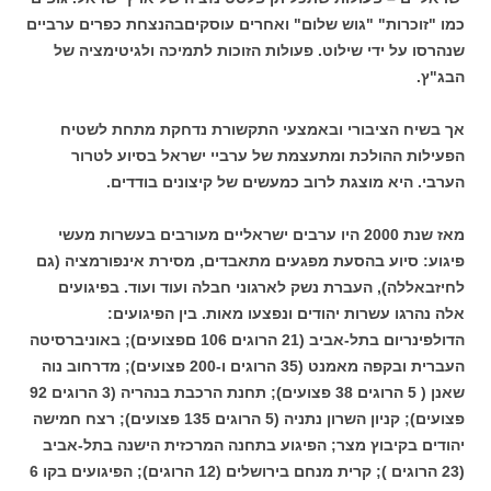
כמו "זוכרות" "גוש שלום" ואחרים עוסקיםבהנצחת כפרים ערביים
שנהרסו על ידי שילוט. פעולות הזוכות לתמיכה ולגיטימציה של
הבג"ץ.
אך בשיח הציבורי ובאמצעי התקשורת נדחקת מתחת לשטיח
הפעילות ההולכת ומתעצמת של ערביי ישראל בסיוע לטרור
הערבי. היא מוצגת לרוב כמעשים של קיצונים בודדים.
מאז שנת 2000 היו ערבים ישראליים מעורבים בעשרות מעשי
פיגוע: סיוע בהסעת מפגעים מתאבדים, מסירת אינפורמציה (גם
לחיזבאללה), העברת נשק לארגוני חבלה ועוד ועוד. בפיגועים
אלה נהרגו עשרות יהודים ונפצעו מאות. בין הפיגועים:
הדולפינריום בתל-אביב (21 הרוגים 106 םפצועים); באוניברסיטה
העברית ובקפה מאמנט (35 הרוגים ו-200 פצועים); מדרחוב נוה
שאנן ( 5 הרוגים 38 פצועים); תחנת הרכבת בנהריה (3 הרוגים 92
פצועים); קניון השרון נתניה (5 הרוגים 135 פצועים); רצח חמישה
יהודים בקיבוץ מצר; הפיגוע בתחנה המרכזית הישנה בתל-אביב
(23 הרוגים ); קרית מנחם בירושלים (12 הרוגים); הפיגועים בקו 6