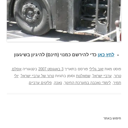
לחץ כאן
כדי להירשם כ
מנוי (חינם) להיגיון בשיגעון
פוסט
מאת
זאב גלילי
פורסם בתאריך
3 באוגוסט 2007
בקטגוריה
אסלם
,
טרור
,
ערביי ישראל
,
שמאלנות
וסומן בתגיות
טרור של ערביי ישראל
,
יולי
תמיר
,
לימודי נאכבה במערכת החינוך
,
נאכה
,
פליטים ערביים
.
חיפוש באתר