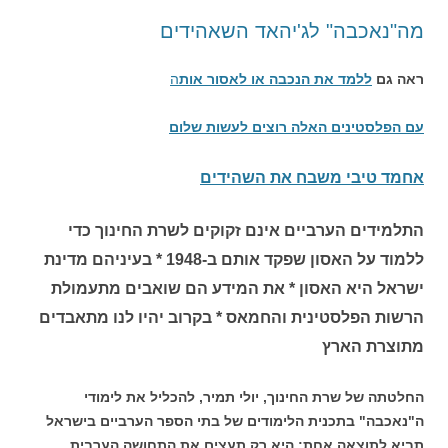
מה"נאכבה" לג'יהאד השאהידים
ראה גם
ללמד את הנכבה או לאסור אות
ה
עם הפלסטינים האלה רוצים לעשות שלום
אחמד טיבי משבח את השהידים
התלמידים הערביים אינם זקוקים לשרת החינוך כדי
ללמוד על האסון שפקד אותם ב-1948 * בעיניהם מדינת
ישראל היא האסון * את המידע הם שואבים מתעמולת
הרשות הפלסטינית והחמאס * בקרוב יהיו לנו מתאבדים
מתוצרת הארץ
החלטתה של שרת החינוך, יולי תמיר, להכליל את לימודי
ה"נאכבה" בתכנית הלימודים של בתי הספר הערביים בישראל
תביא לתוצאה אחת: היא רק תעצים את התחושה הערבית