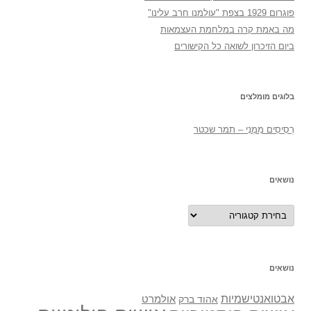
פוגרום 1929 בצפת "עולמנו חרב עלינו"
מה באמת קרה במלחמת העצמאות
ביום הזיכרון לשואה כל הקישורים
בלוגים מומלצים
רְסִיסִים מִמֶנִי – תמר שכטר
נושאים
נושאים
נושאים
אבטואנטישמיות
אולמרט
אהוד ברק