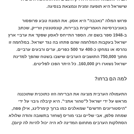
שישראל היא תופעה זמנית ונמצאת בנסיגה.
פרוש המלה "נאכבה" היא אסון. את המונח טבע פרופסור
באוניברסיטה האמריקנית בביירות, קונסטנטין זורייק, שכתב
ב-1948 ספר בשם זה. הספר התייחס לאסון שפקד את ערביי ארץ
ישראל בעקבות המלחמה שהם פתחו בה נגד ישראל. במלחמה זו
נהרסו או נמחקו כ-400 עד 500 כפרים, ערים ורבעים ערביים.
מתוך 750,000 התושבים הערבים שישבו בשטח שהפך למדינת
ישראל נשארו רק 160,000. כל היתר הפכו לפליטים.
למה הם ברחו?
התעמולה הערבית מציגה את הבריחה הזו כתוכנית שתוכננה
מראש על ידי ישראל ל"טהור אתני". היא קיבלה גיבוי על ידי
"היסטוריונים חדשים" שמאלנים כמו ברוך קימרלינג, אילן פפה,
שמחה פלפן, אבי שליים ובני מוריס (שחזר בתשובה והודה שלולא
הסתלקות הערבים מתחום המדינה לא היה יכול להיות לה קיום).