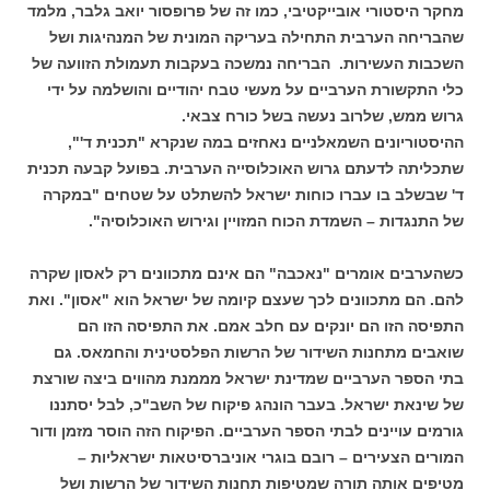
מחקר היסטורי אובייקטיבי, כמו זה של פרופסור יואב גלבר, מלמד
שהבריחה הערבית התחילה בעריקה המונית של המנהיגות ושל
השכבות העשירות. הבריחה נמשכה בעקבות תעמולת הזוועה של
כלי התקשורת הערביים על מעשי טבח יהודיים והושלמה על ידי
גרוש ממש, שלרוב נעשה בשל כורח צבאי.
ההיסטוריונים השמאלניים נאחזים במה שנקרא "תכנית ד'",
שתכליתה לדעתם גרוש האוכלוסייה הערבית. בפועל קבעה תכנית
ד' שבשלב בו עברו כוחות ישראל להשתלט על שטחים "במקרה
של התנגדות – השמדת הכוח המזויין וגירוש האוכלוסיה".
כשהערבים אומרים "נאכבה" הם אינם מתכוונים רק לאסון שקרה
להם. הם מתכוונים לכך שעצם קיומה של ישראל הוא "אסון". ואת
התפיסה הזו הם יונקים עם חלב אמם. את התפיסה הזו הם
שואבים מתחנות השידור של הרשות הפלסטינית והחמאס. גם
בתי הספר הערביים שמדינת ישראל מממנת מהווים ביצה שורצת
של שינאת ישראל. בעבר הונהג פיקוח של השב"כ, לבל יסתננו
גורמים עויינים לבתי הספר הערביים. הפיקוח הזה הוסר מזמן ודור
המורים הצעירים – רובם בוגרי אוניברסיטאות ישראליות –
מטיפים אותה תורה שמטיפות תחנות השידור של הרשות ושל