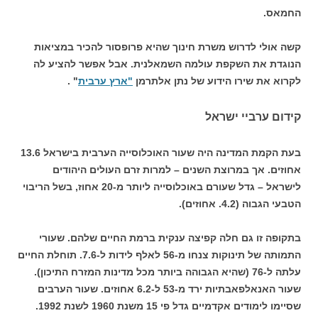
החמאס.
קשה אולי לדרוש משרת חינוך שהיא פרופסור להכיר במציאות
הנוגדת את השקפת עולמה השמאלנית. אבל אפשר להציע לה
לקרוא את שירו הידוע של נתן אלתרמן
"ארץ ערבית
" .
קידום ערביי ישראל
בעת הקמת המדינה היה שעור האוכלוסייה הערבית בישראל 13.6
אחוזים. אך במרוצת השנים – למרות זרם העולים היהודים
לישראל – גדל שעורם באוכלוסייה ליותר מ-20 אחוז, בשל הריבוי
הטבעי הגבוה (4.2. אחוזים).
בתקופה זו גם חלה קפיצה ענקית ברמת החיים שלהם. שעורי
התמותה של תינוקות צנחו מ-56 לאלף לידות ל-7.6. תוחלת החיים
עלתה ל-76 (שהיא הגבוהה ביותר מכל מדינות המזרח התיכון).
שעור האנאלפאבתיות ירד מ-53 ל-6.2 אחוזים. שעור הערבים
שסיימו לימודים אקדמיים גדל פי 15 משנת 1960 לשנת 1992.