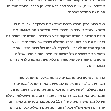
מפא"י באותה תקופה אמר שהלא-יהודים במדינה היהודית "יהיו
אזרחים שווים, שווים בכל דבר בלא יוצא מן הכלל, כלומר המדינה
תהיה גם המדינה שלהם".
זאב ז'בוטינסקי הכריז בשירו "שתי גדות לירדן" " שם ירווה לו
משפע ועושר בן ערב בן נצרת ובני". וכאשר ניסח ב-1934 את
חוקת המדינה היהודית שתקום קבע שערבים ויהודים יהיו שווים גם
בזכויות וגם בחובות ו"בכל ממשלה שבראשה עומד יהודי, יוצע
תפקיד הסגנות לערבי, ולהיפך". לשבחו של ז'בוטינסקי ייאמר
שהוא הכיר בעוצמה של רגשות לאומיים והזהיר מפני אשליה
שהערבים יוותרו על שאיפותיהם הלאומיות בתמורה לרמת חיים
גבוהה יותר.
הההנחה שהערבים מתנגדים לציונות בגלל תחושת קיפוח
חברתית וכלכלית התגלתה כמוטעית. בארץ ישראל ובמדינות
רבות בעולם לא העניים והמדוכאים הנהיגו מהפכות ויזמו טרור.
המנהיגים באו משכבות חברתיות אמידות ובעיקר משכילות. כאלה
היו כל משתתפי הפיגוע של ה-11 בספטמבר בניו יורק, כאלה הם
עד היום ראשי אש"ף וכאלה הם המנהיגים המיליטאנטיים ביותר