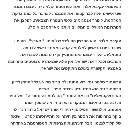
העיתונאי עקיבא אלדר ואת הפרופסור שלמה זנד. עצם הזמנת
שני אישים אלה כבר קבעה את המגמה: לערער על עצם צדקת
המלחמה, לעורר אנטגוניזם כלפי הצמרת הצבאית, לפלצן את
הפתרונות האוויליים המלווים אותנו מאז הסכם אוסלו.
עקיבא אלדר, הוא הפרשן הפוליטי של עיתון " הארץ" . העיתון
שכבר ביום הראשון למלחמה קרא במאמר ראשי לכניעה
טוטאלית. אלדר עצמו אינו מחמיץ אף הזדמנות לשבח את
הערבים ולבקר את ישראל. אין פלא שמאמריו מצוטטים בהרחבה
באמצעי תקשורת בעולם התוקפים את ישראל.
פרופסור שלמה זנד ידוע פחות ולא ברור מדוע בכלל הוזמן לדיון.
פרופסור זנד הוא היסטוריון שכתב ספר " בגידת
האינטלקטואלים" וכן את הספר " הקולנוע כהיסטוריה" . על ספרו
זה זכה בפרס איגוד המבקרים הצרפתי, מה שהופך אותו
אוטומטית לחשוד. הפילוסוף היהודי אוהד ישראל ברנר הנרי לוי
ביקר בחריפות את הספר בין היתר על התייחסותו לסרט " שואה"
של קלוד לנצמן. אבל העיתונות הצרפתית, המפורסמת באהדתה