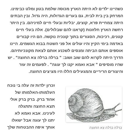
כשהיינו ילדים לא היתה הארץ מכוסה שלמת בטון ומלט כבימינו.
המרחק בין בית לבית, גם בערים הגדולות, היה גדול. ובין הבתים
היתה צמחיית פרא, קוצים, יבליות ובעלי חיים למיניהם. בין היתר
רחשה הארץ חלזונות (קראנו להם שבלולים). אלה בעלי חיים
קטנים, רכיכות, הסגורים בתוך קונכיה נוקשה. הם היו קבורים
באדמה בימי הקיץ והיו עולים אל פני השטח בבוא הגשמים. היינו
אוספים אותם הביתה ומנסים לשכנע אותם לצאת מקונכיותיהם.
הדרך היתה לקרוא להם שוב ושוב: " ברלה ברלה צא החוצה" . יש
שהיו מוסיפים " אבא ואמא יקנו לך עוגה" . לפעמים זה עזר
והיצורים הריריים והמגעילים הללו היו מציצים החוצה.
זכרון ילדות זה עלה בי נוכח
העלמותו-האלמותו של
אהוד ברק. ברק ברק אולי
תצא החוצה ותתגלה
לעינינו. אבא ואמא לא
יתנו לך עוגה אבל ישאלו
אותך איפה ההבטחות שלך
ברלה ברלה צא החוצה