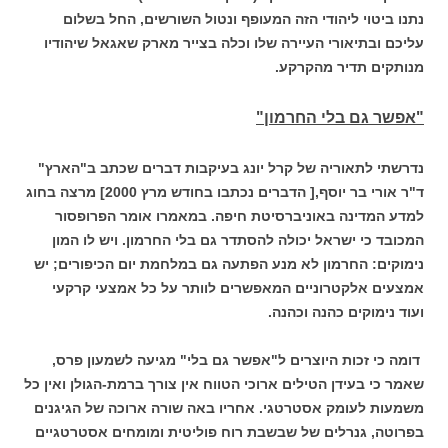
נתנו ביטוי ליהודי הזה המעופף ונטול השורשים, החל בשלום
עליכם ובתיאורי העיירה שלו וכלה בצייר מארק שאגאל שיהודיו
מנותקים תדיר מהקרקע.
"אפשר גם בלי החרמון"
נדרשתי לתאוריה של קרל יונג בעיקבות דברים שכתב ב"הארץ"
ד"ר אורי בר יוסף,[ הדברים נכתבו בחודש מרץ 2000] מרצה בחוג
למדע המדינה באוניברסיטת חיפה. במאמרו אומר הפרופסור
המכובד כי ישראל יכולה להסתדר גם בלי החרמון. ויש לו המון
נימוקים: החרמון לא מנע הפתעה גם במלחמת יום הכיפורים; יש
אמצעים אלקטרוניים המאפשרים לוותר על כל אמצעי קרקעי
ועוד נימוקים כהנה וכהנה.
דומה כי זכות היוצרים ל"אפשר גם בלי" מגיעה לשמעון פרס,
שאמר כי בעידן הטילים ארוכי הטווח אין צורך ברמת-הגולן ואין כל
משמעות לעומק אסטרטגי. אחריו באה שורה ארוכה של הגיגנים
בפרוטה, גנרלים של שבשבת רוח פוליטית ומומחים אסטרטגיים