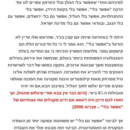
למיניהם.אחרי שאפשר בלי הגולן ובלי החרמון צפויים לנו עוד
הרבה "אפשר בלי". אפשר בלי בקעת הירדן, אפשר בלי
ההתנחלויות, אפשר בלי הגליל, אפשר גם בלי ירושלים, אפשר גם
בלי הנגב, ובוודאי אפשר גם בלי מדינת ישראל.
היתה לי באחרונה שיחה עם קצין בכיר, שהראש שלו עדיין לא
הורעל ב"אפשר בלי". הוא אמר לי כי כל הדיבורים הללו הם
קישקוש גמור. מלחמת המפרץ הוכיחה כי גם המדינה בעלת
הטכנולוגיה המפותחת ביותר בעולם, שכתשה את עיראק בטילים
ובהפצצות משך שבועות ארוכים, נזקקה בסופו של דבר לשרשרות
הטנקים כדי להכריע את המערכה. העובדה שניתן לשלוח אלינו
טיל ממרחק מאות קילומטרים איננה מקטינה את הסכנה שאלפי
טנקים סוריים יגלשו לתוך הגליל. בסיבוב הבא,אם זה יהיה
מגבולות ה-6 ביוני.
[היום כבר אין צבא סורי שיגלוש מהגולן. אך
תארו לכם הייכן היה דעאש אם היינו מקבלים את עצותיהם של
"אפשר בלי" – פברוא 2006]
אך לביטוי "אפשר גם בלי" יש משמעות עמוקה יותר מן העמדה
הטקטית או האסטרטגית. הביטוי הזה מבטא אולי את העובדה