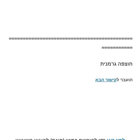
============================================
===========
חוצפה גרמנית
הועבר ל
קישור הבא