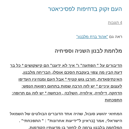
העם זקוק בדחיפות לפסיכיאטר
4 תגובות
ראה גם
"אהוד ברח מלבנון"
מלחמת לבנון השניה וספיחיה
הדיבורים על " הפתעה" ו" איך לא ידענו" הם קישקושים * כל בר
דעת הבין מה צפוי בעקבת הסכם אוסלו, הבריחה מלבנון,
האינתיפאדות, חורבן גוש קטיף * אבל העם ומנהיגיו העדיפו
לעצום עיניים * יש לזה הרבה שמות בתחום רפואת הנפש:
הדחקה, דילוזיה, אילוזיה, השלכה , הכחשה * יש לזה גם תרופה:
התפכחות
המחזאי יהושע סובול, שהיה אחד הדוברים הבולטים של השמאל
הישראלי, אמר (בראיון ל"ידיעות אחרונות" : " התפכחתי" .
המלחמה בלבנון גרמה לו לחזור בו מדעותיו הקודמות.