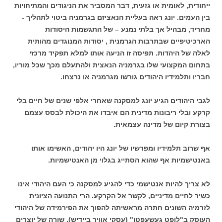
ייחודית, לאומית או גזעית, דבר המסביר את הניגודים והמתיחויות
בין העמים. יונג ראה בעליית הנאציזם בגרמניה ביטוי לתהליך -
מחריד, מבהיל אך בלתי נמנע – של התגשמות היסודות
הארכיטיפיים שבתרבות הגרמנית , יסודות המנוגדים מהותית
לאלה של היהדות. תפיסה זו הניעה אותו למלא תפקיד מרכזי
בתחום המקצועי שלו בגרמניה הנאצית ולהתעלם מכך שכל מוריו,
חבריו ותלמידיו היהודים גורשו מגרמניה או נרצחו.
לגבי היהודים הגיע יונג למסקנה שאחרי אלפי שנים של חיים בלי
קרקע ובלי ריבונות מדינית הם איבדו את היכולת לבסס עצמם
בצורת קיום של מדינה עצמאית.
אף שרוב תלמידיו ומפרשיו של יונג היו יהודים, האשימו אותו
באנטישמיות אף שהוא הסתייג בגלוי מן האנטישמיות.
לא צריך להיות אנטישמי כדי להגיע למסקנה כי העם היהודי אינו
כשיר לחיים מדיניים, לקשר אל הקרקע. הרי התנועה הציונית
לזרמיה השונים חתרה מראשיתה להפוך את הפירמידה של היהודי
העוסק ב"לופט געשעפטן" (עסקי אוויר ביידיש). שורה של יוצרים