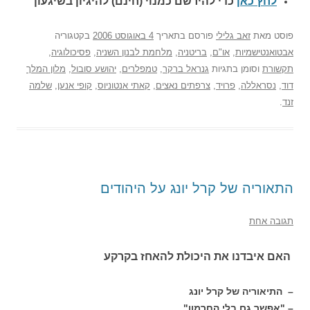
לחץ כאן
כדי להירשם כ
מנוי (חינם) להיגיון בשיגעון
פוסט
מאת
זאב גלילי
פורסם בתאריך
4 באוגוסט 2006
בקטגוריה
אבטואנטישמיות
,
או"ם
,
בריטניה
,
מלחמת לבנון השניה
,
פסיכולוגיה
,
תקשורת
וסומן בתגיות
גנראל ברקר
,
טמפלרים
,
יהושע סובול
,
מלון המלך
דוד
,
נסראללה
,
פרויד
,
צרפתים נאצים
,
קאתי אנטוניוס
,
קופי אנען
,
שלמה
זנד
.
התאוריה של קרל יונג על היהודים
תגובה אחת
האם איבדנו את היכולת להאחז בקרקע
– התיאוריה של קרל יונג
– "אפשר גם בלי החרמון"