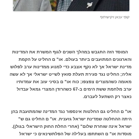
קופי ענאן ויקישיתוף
המוסד הזה התגבש במהלך השנים לגוף המשרת את המדינות
והארגונים המתועבים ביותר בעולם. או" ם החליט על הקמת
מדינת ישראל אך לא נקף אצבע כדי למנוע ממדינות ערב לפלוש
אליה; החליט נגד סגירת תעלת סואץ לשייט ישראלי אך לא עשה
מאומה כשהמצרים צפצפו; כוח או" ם בסיני עזב את עמדותיו
ערב מלחמת ששת הימים ב-67 כשהרודן המצרי גמאל עבדול
נאצר רק השתעל לעברם.
או" ם החליט גם החלטות אינספור נגד המדינה שהמתועבת בהן
היתה ההחלטה שמדינת ישראל גזענית. או" ם החליט גם ש"
ישראל אינה שוחרת שלום" (אחרי החלת החוק הישראלי בגולן).
מוסדות או" ם השתתפו בעלילה של הפלתשינאים כי ישראל