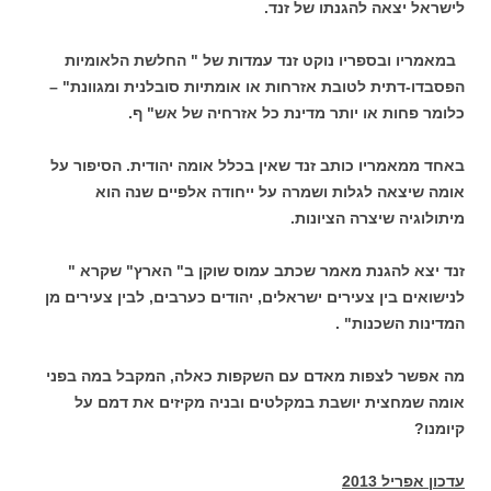
לישראל יצאה להגנתו של זנד.
במאמריו ובספריו נוקט זנד עמדות של " החלשת הלאומיות
הפסבדו-דתית לטובת אזרחות או אומתיות סובלנית ומגוונת" –
כלומר פחות או יותר מדינת כל אזרחיה של אש" ף.
באחד ממאמריו כותב זנד שאין בכלל אומה יהודית. הסיפור על
אומה שיצאה לגלות ושמרה על ייחודה אלפיים שנה הוא
מיתולוגיה שיצרה הציונות.
זנד יצא להגנת מאמר שכתב עמוס שוקן ב" הארץ" שקרא "
לנישואים בין צעירים ישראלים, יהודים כערבים, לבין צעירים מן
המדינות השכנות" .
מה אפשר לצפות מאדם עם השקפות כאלה, המקבל במה בפני
אומה שמחצית יושבת במקלטים ובניה מקיזים את דמם על
קיומנו?
עדכון אפריל 2013