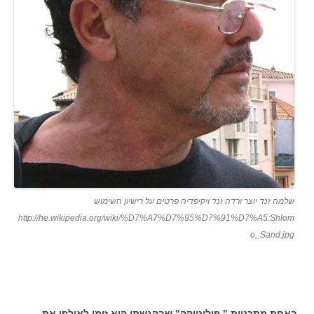
שלמה זנד יוצר ורדה זנד ויקיפדיה פרטים על רישיון השימוש
http://he.wikipedia.org/wiki/%D7%A7%D7%95%D7%91%D7%A5:Shlom
o_Sand.jpg
באחת מתכניות " פוליטיקה" שבהגשתו הוא זימן לאולפן את