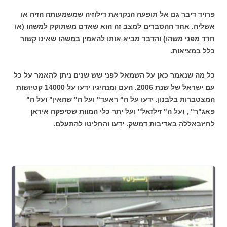
פרויד דיבר גם אל תופעה הנקראת דילוזיה שמשמעותה הזיה או
אשליה. אחד ההסברים למצב זה הוא שאדם משתוקק למשהו (או
חרד מפני משהו) והדבר מביא אותו להאמין במשהו שאינו קשור
כלל במציאות.
כל מה שנאמר כאן על השמאל לפני שש שנים ניתן להאמר על כל
עם ישראל של שנת 2006. העם ומנהיגיו ידעו על 14000 קטיושות
המצטברות בלבנון. ידעו על ה" ראעד" ועל ה" שהאין" ועל ה"
פאג"ר" , ועל ה" זילזאל" ועל יתר כלי המוות שסיפקה איראן
לחיזבאללה באדיבות דמשק. ידעו והחליטו להתעלם.