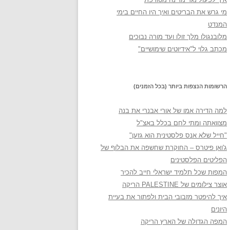
מי גרש את הבריטים ואיך היו החיים בימי
המנדט
מלובנגולו מלך זולו ועד מורה נבוכים
מכתב גלוי ל"אידיוטים שימושיים"
הרשומות הנצפות ביותר (בכל הזמנים)
למה הדירה אמו של אורי אבנרי את בנה
מצוואתה ומתי לחם בכלל באצ"ל
"חייל שלא אנס פלסטינית הוא גזען"
ג'ואן פיטרס – החוקרת שחשפה את הבלוף של
הפליטים הפלסטינים
המפות שכל תלמיד ישראלי חייב להכיר
אוצר צילומים של PALESTINE הריקה
איך להיפטר מזבובי הבית ולפתור את בעיית
היונים
המפה הגדולה של הארץ הריקה