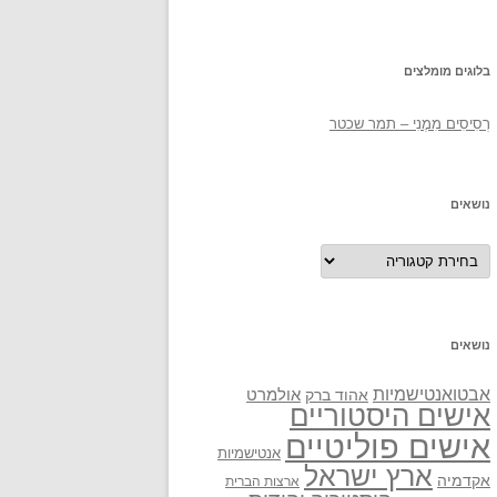
בלוגים מומלצים
רְסִיסִים מִמֶנִי – תמר שכטר
נושאים
נושאים
נושאים
אבטואנטישמיות
אולמרט
אהוד ברק
אישים היסטוריים
אישים פוליטיים
אנטישמיות
ארץ ישראל
אקדמיה
ארצות הברית