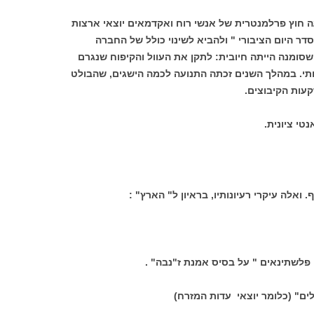
חית נוסדה בשנת 1996 כתנועה חוץ פרלמנטרית של אנשי רוח ואקדמאים יוצאי ארצות
ר היום הציבורי " ולהביא לשינוי כולל של החברה
סומנה הייתה חיובית: לתקן את העוול והקיפוח שנגרם
ותי. במהלך השנים זכתה התנועה לכמה הישגים, שהבולט
עות הקיבוצים.
י ציונית.
 ואלה עיקרי רעיונותיו, בראיון ל" הארץ" :
פלשתינאים " על בסיס אמנת ז"נבה" .
ים" (כלומר יוצאי עדות המזרח)