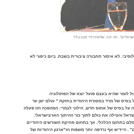
ליים". יוסי יונה. שלומית ליר מכון ון ליר
לוסיבי. לא איסור תחבורה ציבורית בשבת. ביום כיפור לא
ול לומר שהיא בעצם פועל יוצא של הפתולוגיה
ל בסיס של מרד במסורת היהודית בחזקת " עולם ישן עד
 על בסיס של אתוס חדש, חילוני לגמרי. המהפכה הזו פעלה
שראל והטילה את כולם לתוך כור ההיתוך הארצישראלי.
סלם בתחום הכלכלי. אך בתחום מחיקת השורשים היהודיים
ם" . היידיש אף נרדפה יותר משפות הז"ארגון היהודיות של