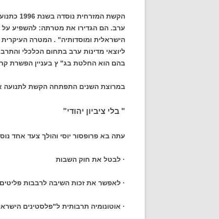
הקשת המזר
ערב. הם הגדירו את מטרתה: להשפיע על סד
הישראלית ומוסדותיה" . המטרה העיקרית ש
ליוצאי מדינות ערב בתחום הכלכלי והתרב
בהם הוא החלטת בג" ץ בעניין הפשרת קרק
במרוצת השנים התפתחה הקשת לתנועה אנט
" בלי ציביון יהודי"
עתה בא פרופסור יוסי והולך צעד אחד נוסף.
· לבטל את חוק השבות
· לאפשר את זכות השיבה לרבבות פליטים 
· אוטונומיה תרבותית ל"פלסטינים הישראל