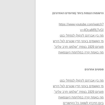
הרשומות הנצפות ביותר (מהיומיים האחרונים)
https://www.youtube.com/watch?
v=4OcaMRLTyGI
מה בין אברהם לינקולן לנפתלי בנט
מי האשמים בעינוי הדין שנגרם לגל הירש
פוגרום 1929 בצפת "עולמנו חרב עלינו"
מה באמת קרה במלחמת העצמאות
פוסטים אחרונים
מה בין אברהם לינקולן לנפתלי בנט
מי האשמים בעינוי הדין שנגרם לגל הירש
פוגרום 1929 בצפת "עולמנו חרב עלינו"
מה באמת קרה במלחמת העצמאות
ביום הזיכרון לשואה כל הקישורים