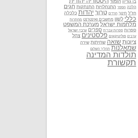
היסטוריה יהודית
בן גוריון
הומור
חגים
התנתקות
התנחלויות
הלכה
הספר
יהדות
טרור
חז"ל
כלכלה
חינוך
חרדים
כללי
לשון
מחשבים ואינטרנט
מחתרות
מלחמות ישראל
מערכת המשפט
ספרים
ספרות
ערביי ישראל
ספרות עברית
פלסטינים
צהל
פוליטיקאים
ערבים
שואה
ציונות
שחיתות
שירה
שמאלנות
תהליך השלום
תולדות המדינה
תקשורת