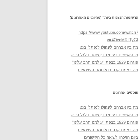
הרשומות הנצפות ביותר (מהיומיים האחרונים)
https://www.youtube.com/watch?
v=4OcaMRLTyGI
מה בין אברהם לינקולן לנפתלי בנט
מי האשמים בעינוי הדין שנגרם לגל הירש
פוגרום 1929 בצפת "עולמנו חרב עלינו"
מה באמת קרה במלחמת העצמאות
פוסטים אחרונים
מה בין אברהם לינקולן לנפתלי בנט
מי האשמים בעינוי הדין שנגרם לגל הירש
פוגרום 1929 בצפת "עולמנו חרב עלינו"
מה באמת קרה במלחמת העצמאות
ביום הזיכרון לשואה כל הקישורים