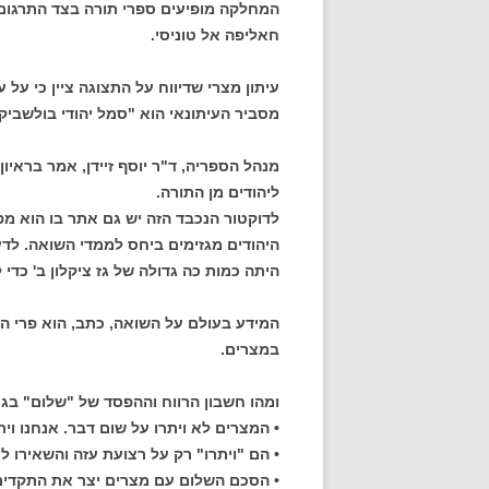
המחלקה מופיעים ספרי תורה בצד התרגום
חאליפה אל טוניסי.
עיתון מצרי שדיווח על התצוגה ציין כי על 
מסביר העיתונאי הוא "סמל יהודי בולשביקי
מנהל הספריה, ד"ר יוסף זיידן, אמר בראיו
ליהודים מן התורה.
לדוקטור הנכבד הזה יש גם אתר בו הוא מ
היהודים מגזימים ביחס לממדי השואה. לדעת
היתה כמות כה גדולה של גז ציקלון ב' כדי להרוג 6 מיליון 
המידע בעולם על השואה, כתב, הוא פרי ה
במצרים.
ומהו חשבון הרווח וההפסד של "שלום" בג
• המצרים לא ויתרו על שום דבר. אנחנו ויתר
• הם "ויתרו" רק על רצועת עזה והשאירו לנ
• הסכם השלום עם מצרים יצר את התקדים 