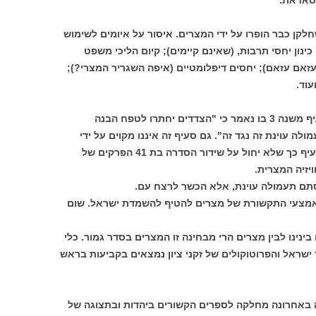
 סאדאת.
לקן כבר הופרו על ידי המצרים. איסור על איומים לשימוש
נון יחסי תרבות, (שאינם קיימים); קיום הליכי משפט
זאם עזאם); יחסים דיפלומטיים (איפה השגריר המצרי?);
עוד.
בסעיף 5 של הנספח השלישי לחוזה יש סעיף משנה 3 בו נאמר כי "הצדדים יחתרו לטפח הבנה
לה עוינת זה נגד זה". גם סעיף זה איננו מקוים על ידי
המצרים. המצרים מפרשים כנראה את הסעיף כך שלא יחול על שידור הסדרה בת 41 הפרקים של
יזיה המצרית.
 סתם תעמולה עוינת, אלא הכשר לרצח עם.
אמצעי התקשורת של מצרים להטיף להשמדת ישראל. שום
ינינו לבין מצרים הרי מבחינה זו המצרים בסדר גמור. כלי
ראל והפרוטוקולים של זקני ציון נמצאים בקביעות בראש
באחרונה מחלקה לספרים הקשורים ביהדות ובתצוגה של