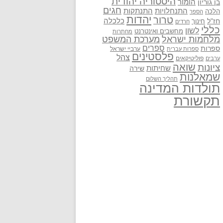
היסטוריה יהודית
בן גוריון
הומור
חגים
התנתקות
התנחלויות
הלכה
הספר
יהדות
טרור
חז"ל
כלכלה
חינוך
חרדים
כללי
לשון
מחשבים ואינטרנט
מחתרות
מלחמות ישראל
מערכת המשפט
ספרים
ספרות
ערביי ישראל
ספרות עברית
פלסטינים
צהל
פוליטיקאים
ערבים
שואה
ציונות
שחיתות
שירה
שמאלנות
תהליך השלום
תולדות המדינה
תקשורת