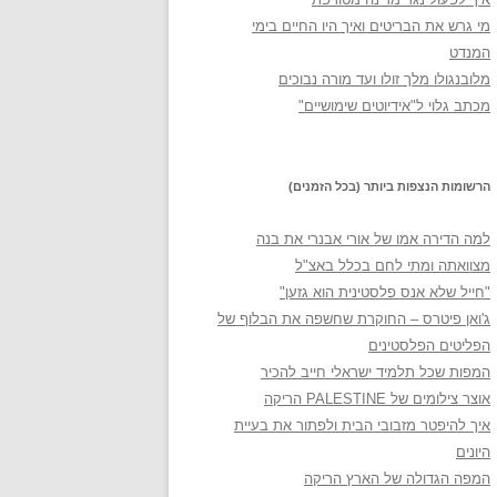
מי גרש את הבריטים ואיך היו החיים בימי
המנדט
מלובנגולו מלך זולו ועד מורה נבוכים
מכתב גלוי ל"אידיוטים שימושיים"
הרשומות הנצפות ביותר (בכל הזמנים)
למה הדירה אמו של אורי אבנרי את בנה
מצוואתה ומתי לחם בכלל באצ"ל
"חייל שלא אנס פלסטינית הוא גזען"
ג'ואן פיטרס – החוקרת שחשפה את הבלוף של
הפליטים הפלסטינים
המפות שכל תלמיד ישראלי חייב להכיר
אוצר צילומים של PALESTINE הריקה
איך להיפטר מזבובי הבית ולפתור את בעיית
היונים
המפה הגדולה של הארץ הריקה