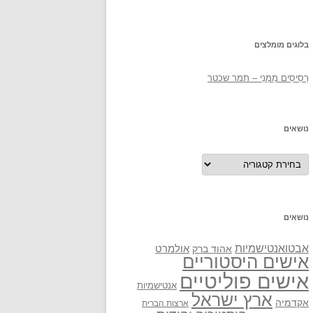
בלוגים מומלצים
רְסִיסִים מִמֶנִי – תמר שכטר
נושאים
נושאים
נושאים
אבטואנטישמיות
אולמרט
אהוד ברק
אישים היסטוריים
אישים פוליטיים
אנטישמיות
ארץ ישראל
אקדמיה
ארצות הברית