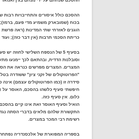
ההסכם שנחתם על ידי מנחם בגין ואנואר
ההסכם כולל איסורים והתחייבויות רבות שח
בכוח (שמובארק משמיע מדי פעם, ברמז); כי
הוגנים לאזרחי שתי המדינות (ראה פרשת ע
כריתת הסכמי תרבות (אין דבר כזה); ועוד ו
וסובלנות הדדית, ובהתאם לכך יימנעו מתעמו
"הפרוטוקולים של זקני ציון" ששודרה בטלוו
סידרה זו (כמו הפרוטוקולים עצמם) אינה
חיפשתי סעיף כלשהו בהסכם, האוסר על 
כלום. אין סעיף כזה.
הואיל וסעיף האוסר זאת אינו קיים בהסכם ב
התקשורת שלהם מלאים בדברי הסתה נגד יש
רשימת רבי המכר במצרים.
בספריה המפוארת של אלכסנדריה נפתחה 