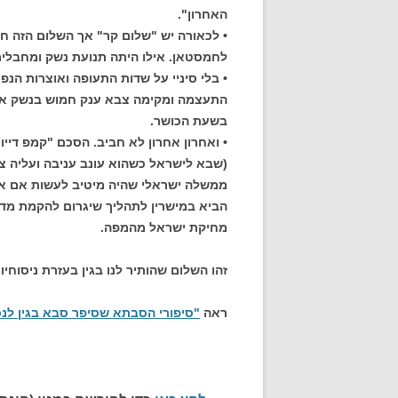
האחרון".
• לכאורה יש "שלום קר" אך השלום הזה 
לחמסטאן. אילו היתה תנועת נשק ומחבלים 
• בלי סיניי על שדות התעופה ואוצרות ה
התעצמה ומקימה צבא ענק חמוש בנשק אמרי
בשעת הכושר.
• ואחרון אחרון לא חביב. הסכם "קמפ דייו
(שבא לישראל כשהוא עונב עניבה ועליה צל
ממשלה ישראלי שהיה מיטיב לעשות אם אחר
הביא במישרין לתהליך שיגרום להקמת מדי
מחיקת ישראל מהמפה.
זהו השלום שהותיר לנו בגין בעזרת ניסוחי
ראה
"סיפורי הסבתא שסיפר סבא בגין לנכ