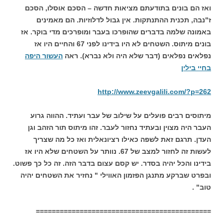
ואז הם בונים בתודעתם מציאות חדשה – הסכם אוסלו, הסכם
ז"נבה, תכנית ההתנתקות. אין גבול לדלוזיות. הם מאמינים
באמונה שלמה בדברים שהופרכו בעבר ומופרכים מדי בוקר. אז
בונים מיתוס. השטחים לא היו בידינו לפני 67 והחיים היו אז
נפלאים נפלאים (דבר שלא היה ולא נברא). ראה
העשור היפה
בחיי בילין
http://www.zeevgalili.com/?p=262
מיתוסים רבים פועלים על שילוב של עבר ועתיד. ההווה גרוע
העבר היה מצוין ובעתיד נחזור לעבר. זהו מיתוס תור הזהב וגן
העדן. תרגם זאת לשפה כאילו רציונאלית ואז כל מה שצריך
לעשות זה לחזור למצב של 67. נוותר על השטחים שלא היו אז
בידינו והכל יהיה בסדר. יש קסם עצום בדבר הזה. זה כל כך פשוט.
ובפרט שברקע מתנגן הפזמון האווילי " נחזיר את השטחים יהיה
טוב" .
============================================