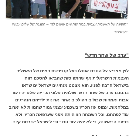
"תופעה של האשמה עצמית במה שהגויים עושים לנו" – הפגנה של שלום עכשיו
ויקישיתוף
"ערב של שחר חדש"
לוין מצביע על הסכם אוסלו כעל קו פרשת המים של האשליה
העצמית הישראלית אף שהתפיסות שהביאו להסכם רווחו
בישראל הרבה לפניו.
הוא מצטט מנהיגים ישראליים שראו
בהסכם ערב של שחר חדש. שולמית אלוני הכריזה שלא יהיו עוד
אבות ואמהות שכולים ההולכים אחרי ארונות ילדיהם הנהרגים
במלחמות.
עמוס עוז הכריז בשכנוע עצמי גמור שהמוות לא יארוב
עוד לפתחנו. וכל השמחה הזו היתה מפני שערפאת הכריז, ולא
בפעם הראשונה, כי לא יהיה עוד טרור וכי לישראל יש זכות קיום.