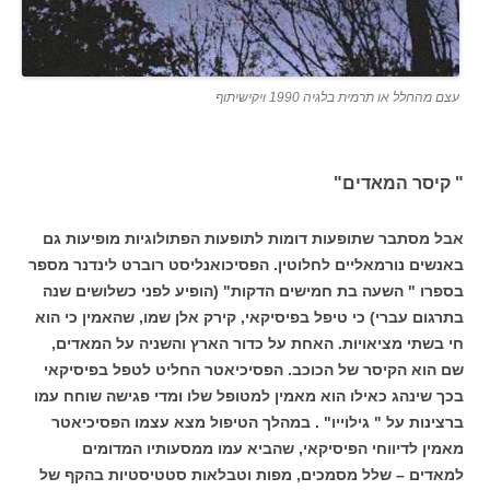
עצם מהחלל או תרמית בלגיה 1990 ויקישיתוף
" קיסר המאדים"
אבל מסתבר שתופעות דומות לתופעות הפתולוגיות מופיעות גם
באנשים נורמאליים לחלוטין. הפסיכואנליסט רוברט לינדנר מספר
בספרו " השעה בת חמישים הדקות" (הופיע לפני כשלושים שנה
בתרגום עברי) כי טיפל בפיסיקאי, קירק אלן שמו, שהאמין כי הוא
חי בשתי מציאויות. האחת על כדור הארץ והשניה על המאדים,
שם הוא הקיסר של הכוכב. הפסיכיאטר החליט לטפל בפיסיקאי
בכך שינהג כאילו הוא מאמין למטופל שלו ומדי פגישה שוחח עמו
ברצינות על " גילוייו" . במהלך הטיפול מצא עצמו הפסיכיאטר
מאמין לדיווחי הפיסיקאי, שהביא עמו ממסעותיו המדומים
למאדים – שלל מסמכים, מפות וטבלאות סטטיסטיות בהקף של