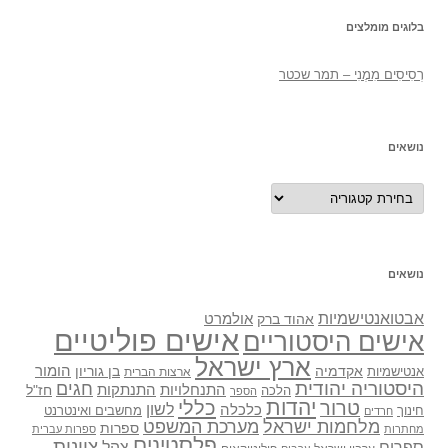
בלוגים מומלצים
רְסִיסִים מִמֶנִי – תמר שכטר
נושאים
נושאים
נושאים
אבטואנטישמיות
אולמרט
אהוד ברק
אישים פוליטיים
אישים היסטוריים
ארץ ישראל
אקדמיה
בן גוריון
הומור
אנטישמיות
ארצות הברית
היסטוריה יהודית
חגים
התנתקות
התנחלויות
חז"ל
הלכה
הספר
יהדות
כללי
טרור
לשון
כלכלה
מחשבים ואינטרנט
חינוך
חרדים
מלחמות ישראל
מערכת המשפט
ספרות
מחתרות
ספרות עברית
פלסטינים
ציונות
ספרים
צהל