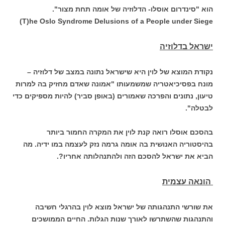
הוא "סינדרום אוסלו- הדלוזיה של אומה תחת מצור".
T)he Oslo Syndrome Delusions of a People under Siege)
ישראל בדלוזיה
נקודת המוצא של לוין היא שישראל נתונה במצב של דלוזיה –
מונח בפסיכיאטריה שמשמעותו "אמונה שאדם מחזיק בה למרות
טיעון, נתונים והפרכה שאמורים (באופן סביר) להיות מספיקים כדי
לבטלה".
בהסכם אוסלו רואה קנת לוין את המקרה החמור ביותר
בהיסטוריה האנושית בה אומה גרמה נזק לעצמה במו ידיה. מה
הביא את ישראל להסכם הזה ולהתנהלותה אחריו?.
הונאה עצמית
את שורשי התנהגותה של ישראל מוצא לוין בהרגלי חשיבה
והתנהגות שהשתרשו לאורך שנות הגלות. החיים הממושכים