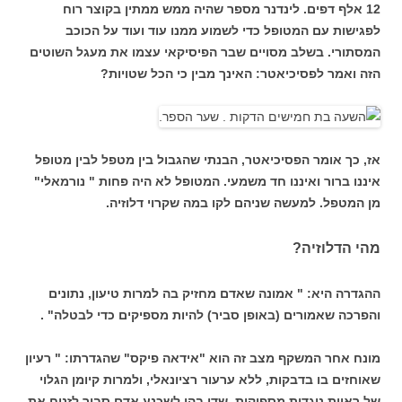
12 אלף דפים. לינדנר מספר שהיה ממש ממתין בקוצר רוח
לפגישות עם המטופל כדי לשמוע ממנו עוד ועוד על הכוכב
המסתורי. בשלב מסויים שבר הפיסיקאי עצמו את מעגל השוטים
הזה ואמר לפסיכיאטר: האינך מבין כי הכל שטויות?
אז, כך אומר הפסיכיאטר, הבנתי שהגבול בין מטפל לבין מטופל
איננו ברור ואיננו חד משמעי. המטופל לא היה פחות " נורמאלי"
מן המטפל. למעשה שניהם לקו במה שקרוי דלוזיה.
מהי הדלוזיה?
ההגדרה היא: " אמונה שאדם מחזיק בה למרות טיעון, נתונים
והפרכה שאמורים (באופן סביר) להיות מספיקים כדי לבטלה" .
מונח אחר המשקף מצב זה הוא "אידאה פיקס" שהגדרתו: " רעיון
שאוחזים בו בדבקות, ללא ערעור רציונאלי, ולמרות קיומן הגלוי
של ראיות נוגדות מספיקות, שדי בהן לשכנע אדם סביר לזנוח את