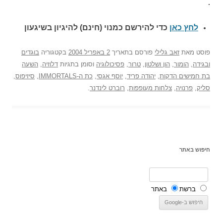
.
לחץ כאן
כדי להירשם כ
מנוי (חינם) להיגיון בשיגעון
פוסט
מאת
זאב גלילי
פורסם בתאריך
2 באפריל 2004
בקטגוריה
בוגדים
ובגידה
,
הומור
,
הון ושלטון
,
טרור
,
פסיכולוגיה
וסומן בתגיות
דלוזיה
,
השעה
בת חמישים הדקות
,
יהודה פריד
,
יוסף אגסי
,
כת ה-IMMORTALS
,
סיזיפוס
,
סליק
,
פרנויה
,
צלחות מעופפות
,
רוברט לינדנר
.
חיפוש באתר
ברשת
באתר