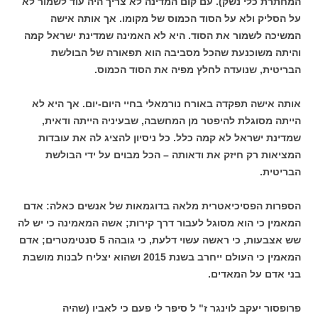
המחתרת כלי נשק). עם קום המדינה לא צריך היה עוד לשמור לא
על הסליק ולא על הסוד הכמוס של מקומו. אך אותה אישה
המשיכה לשמור את הסוד. היא לא האמינה שמדינת ישראל קמה
והיתה משוכנעת שהכל מסביבה הוא תפאורה של הבולשת
הבריטית, שנועדה לחלץ מפיה את הסוד הכמוס.
אותה אישה תפקדה באורח נורמאלי בחיי היום-יום. אך היא לא
הייתה מסוגלת להיפטר מן המחשבה, שבעיניה הייתה ודאית,
שמדינת ישראל לא קמה כלל. כל ניסיון להציג לה את עובדות
המציאות רק חיזק את ודאותה – הכל מבוים על ידי הבולשת
הבריטית.
הספרות הפסיכיאטרית מלאה בדוגמאות של אנשים כאלה: אדם
המאמין כי הוא מסוגל לעבור דרך קירות; אשה המאמינה כי יש לה
שש אצבעות, כי ראשה עשוי דלעת, כי גובהה 5 סנטימטרים; אדם
המאמין כי העולם ייחרב בשנת 2015 ושהוא יצליח לבנות מושבת
בני אדם על המאדים.
פרופסור יעקב לוינגר ז" ל סיפר לי פעם כי לאביו (שהיה