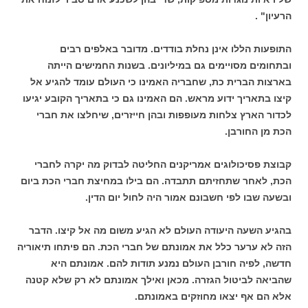
הרעיון" .
התופעות הללו אינן נחלת בודדים. מדובר באלפים רבים
ובתחומים מסויימים גם במיליונים. בשנות החמישים הייתה
בארצות הברית כת, שחבריה האמינו כי העולם עומד להגיע אל
קיצו בתאריך ידוע מראש. הם האמינו גם כי בתאריך הקובע יגיעו
לכדור הארץ צלחות מעופפות ובהן חייזרים, שיחלצו את חברי
הכת מן החורבן.
קבוצת פסיכולוגים אמריקנים החליטה לבדוק מה יקרה לחברי
הכת, לאחר שתחזיתם תתבדה. הם בילו במחיצת חברי הכת ביום
ובשעה שבו לפי חשבונם אמור היה לחול יום הדין.
בהגיע השעה היעודה העולם לא הגיע משום מה אל קיצו. הדבר
הזה לא ערער כלל את אמונתם של חברי הכת. הם פיתחו תיאוריה
חדשה, לפיה חורבן העולם נמנע תודות להם. אמונתם היא
שהביאה לביטול הגזרה. מכאן ואילך אמונתם לא רק שלא קטנה
אלא הם אף יצאו מחוזקים באמונתם.