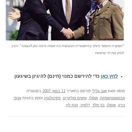
"המקרה החמור ביותר בהיסטוריה האנושית בה אומה גרמה נזק לעצמה " -רבין
לוחץ את ידי ערפאת
לחץ כאן
כדי להירשם כ
מנוי (חינם) להיגיון בשיגעון
פוסט
מאת
זאב גלילי
פורסם בתאריך
11 במאי 2007
בקטגוריה
אבטואנטישמיות
,
אוסלו
,
אישים פוליטיים
,
פסיכולוגיה
וסומן בתגיות
אהוד
ברק
,
אוסלו
,
בני פלד
,
דלוזיה
,
קנת לוין
.