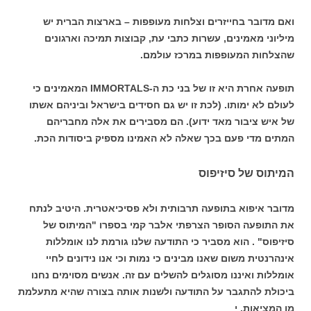
ואם מדובר בחייזרים וצלחות מעופפות – בארצות הברית יש
מיליוני מאמינים, עשרות כתבי עת, קבוצות תמיכה וארגונים
שהצלחות המעופפות במרכז עולמם.
תופעה אחרת היא זו של בני כת ה-IMMORTALS המאמינים כי
לעולם לא ימותו. (לכת זו יש גם חסידים בישראל וביניהם אשתו
של איש ציבור מאד ידוע). הם מסבירים את אלה מחבריהם
המתים מדי פעם בכך שאלה לא האמינו מספיק ביסודות הכת.
המיתוס של סיזיפוס
מדובר איפוא בתופעה תרבותית ולא פסיכיאטרית. היטיב לנתח
את התופעה הסופר הצרפתי אלבר קמי בספרו "המיתוס של
סיזיפוס" . הוא מסביר כי התודעה שלנו גורמת לנו אומללות
אינהרנטית משום שאנו מבינים כי נמות וכי אנו נידונים לחיי
אומללות ואיננו מסוגלים להשלים עם זה. אנשים מסוימים נחנו
ביכולת להתגבר על התודעה ולשנות אותה בצורה שהיא מתעלמת
מן המציאות. י