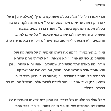
שתיקה.
והרי אמרו חז" ל " מלה בסלע משתוקא בתרין" (מגילה יח: ) ורש"
י הרחיק ראות עד ימינו אלה כשפרש כי " אם תרצה לקנות הדבור
בסלע תקנה השתיקה בשתיים" . ועוד דברו חכמים בשבח
השתיקה, שהיא יפה לבריאות. כפי שנאמר " כל ימי גדלתי בין
החכמים ולא מצאתי לגוף טוב משתיקה" .( ויקרא רבא פרשה טז).
ואולי ביקש בניזרי לרמוז את דעתו האמיתית על השתיקה ועל
השותקים. כפי שנאמר: " לא מצאתי ולא למדתי מהם שתהא
מידה יפה באדם יותר משתיקה, שמעליבין אותו והוא שותק… וכן
הוא אומר אויל מחריש חכם יחשב, וזהו שאמרו יפה שתיקה
לחכמים קל וחומר לטפשים…" (מחזור ויטרי סימן תכד ד" ה
שמעון בנו) ועוד אמרו: " טוב לאדם להיות אלם ומשכיל מהיותו רב
דברים וכסיל" .
אבל אולי בהחלטתו של בניזרי גם טמון רמז לדעתו האמיתית על
השתקנים האחרים שאינם בני תורה כמוהו. כי הרי כבר אמר