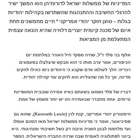
המדיניות של ממשלות ישראל לדורותיהן הוא המשך ישיר
להרגלי החשיבה וההתנהגות שהשתרשו בקהילות יהודיות
בגלות – טוען חוקר יהודי אמריקני * חיים מתמשכים תחת
איום של סכנה קיומית יוצרים דלוזיה שהיא הונאה עצמית
המתעלמת מן המציאות
אלוף בני פלד ז"ל, שהיה מפקד חיל האוויר במלחמת יום
הכיפורים, אמר ערב מותו כי הוא מבקש שיצלצלו בפעמונים
ויכריזו: הלך לעולמו אדם שקבע כי היהודים ניסו כאילו להקים
מדינה, אך כל מה שהצליחו הוא להקים עוד קהילה יהודית.
דבריו של פלד נשמעו בשעתם כאיזו אמירה שובבית המאפיינת
טייסים. עתה מתברר שבאמירה הזו יש יותר משמץ של אמת.
היסטוריון יהודי אמריקני, קנת לוין (Kenneth Levin), שהוא גם
פסיכיאטר, אומר כי מדיניות ממשלות ישראל מאז הסכם אוסלו
ועד מלחמת לבנון השניה איננה רק כשל חשיבתי ומנהיגותי. היא
ביטוי לפתולוגיה לאומית שבה שרויה החברה הישראלית. הספר