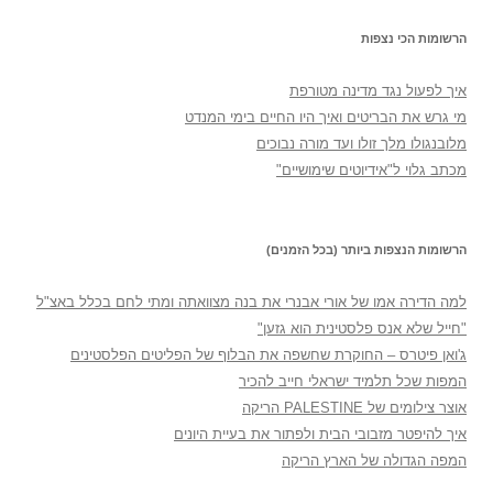
הרשומות הכי נצפות
איך לפעול נגד מדינה מטורפת
מי גרש את הבריטים ואיך היו החיים בימי המנדט
מלובנגולו מלך זולו ועד מורה נבוכים
מכתב גלוי ל"אידיוטים שימושיים"
הרשומות הנצפות ביותר (בכל הזמנים)
למה הדירה אמו של אורי אבנרי את בנה מצוואתה ומתי לחם בכלל באצ"ל
"חייל שלא אנס פלסטינית הוא גזען"
ג'ואן פיטרס – החוקרת שחשפה את הבלוף של הפליטים הפלסטינים
המפות שכל תלמיד ישראלי חייב להכיר
אוצר צילומים של PALESTINE הריקה
איך להיפטר מזבובי הבית ולפתור את בעיית היונים
המפה הגדולה של הארץ הריקה