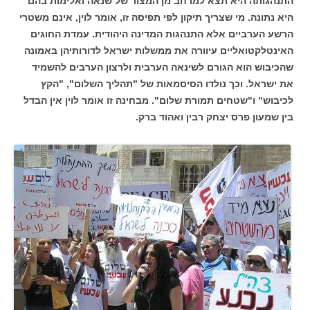
התנהגותה היא תצא למרחב מן המצור של שנאה ואלימות בהם
היא נתונה. מי שצריך תיקון לפי תפיסה זו, אומר לוין, אינם משטרי
הרשע הערביים אלא התנהגות המדינה היהודית. עמדת החוגים
האינטלקטואליים עיוורה את ממשלות ישראל לדורותיהן באמונה
שהכיבוש הוא הגורם לשינאה הערבית ולרצון הערבים להשמיד
את ישראל. וכך נולדו הסיסמאות של "תהליך השלום", "הקץ
לכיבוש" ו"שטחים תמורת שלום". מבחינה זו אומר לוין אין הבדל
בין שמעון פרס יצחק רבין ואהוד ברק.