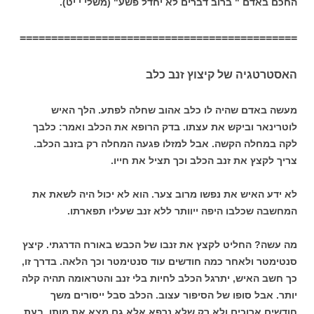
החכם באדם " ברוב דברים לא יחדל פשע" (משלי י יט).
============================================
האסטרטגיה של קיצוץ זנב כלב
מעשה באדם שהיה לו כלב אהוב שחלה לפתע. הלך האיש
לוטרינאר וביקש את עצתו. בדק הרופא את הכלב ואמר: כלבך
לקה במחלה הקשה. אבל למזלו פגעה המחלה רק בזנב הכלב.
צריך לקצץ את זנב הכלב וכך תציל את חייו.
לא ידע האיש את נפשו מרוב צער. הוא לא יכול היה לשאת את
המחשבה שכלבו היפה ייוותר ללא זנב שעליו תפארתו.
מה עשה? החליט לקצץ את זנבו של הכבש באורח הדרגתי. קיצץ
סנטימטר ולאחר כמה חודשים עוד סנטימטר וכך הלאה. בדרך זו,
כך חשב האיש, יתרגל הכלב לחיות בלי זנב והטראומה תהיה קלה
יותר. אבל סופו של הסיפור עצוב. הכלב סבל ייסורים משך
חודשים ארוכים ולא רק שלא נרפא אלא גם מצא את מותו. בעת