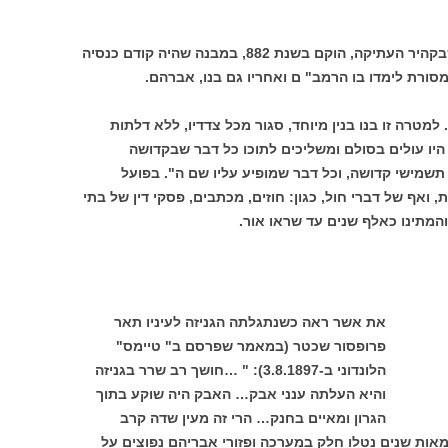
בית הכנסת " עזרא הסופר" , בפוסטאט שבקהיר העתיקה, הוקם בשנת 882, במבנה שהיה קודם כנסיה
מסורת לימדו בו הרמב" ם ואחריו גם בנו, אברהם.
למטרה זו בנו בנין מיוחד, סגור מכל צדדיו, ללא דלתות
 היו עולים בסולם ומשליכים לתוכו כל דבר שבקדושה
 תשמישי קדושה, וכל דבר שמופיע עליו שם ה". בפועל
 ואף של דברי חול, כגון: חוזים, מכתבים, פסקי דין של בתי
והמתינו כאלף שנים עד שראו אור.
את אשר ראה כשנתגלתה הגניזה לעיניו תאר
פרופסור שכטר (במאמר שפרסם ב" טיימס"
הלונדוני ב-3.8.1897): " …חושך רב שרר בגניזה
והיא העלתה ענני אבק… האבק היה שוקע בתוך
הגרון ומאיים בחנק… הרי זה מעין שדה קרב
אות שנים נטלו חלק במערכה ופזורי אבריהם נפוצים על