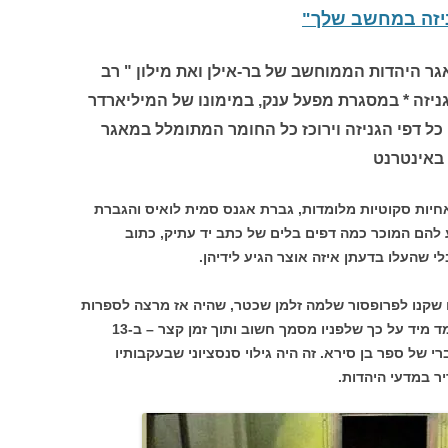
יזה במחשב שלך"
גר היהדות הממוחשב של בר-אילן ואת מילון " רב
ניזה * במסגרת מפעל ענק, במימונו של המיליארדר
כל דפי הגניזה וירוכז כל החומר המתומלל במאגר
 באינטרנט
 שתי אחיות סקוטיות מלומדות, גברת אגנס סמית לואיס והגברת
ע להם המוכר כמה דפים בלים של כתב יד עתיק, כתוב
י שהעלו בדעתן איזה אוצר הגיע לידיהן.
 שקנו לפרופסור שלמה זלמן שכטר, שהיה אז מרצה לספרות
רבנית באוניברסיטת קיימברידג'. שכטר עמד מיד על כך שלפניו מסמך חשוב ותוך זמן קצר – ב-13
 יד עברי של ספר בן סירא. זה היה גילוי סנסציוני שבעקבותיו
יר במדעי היהדות.