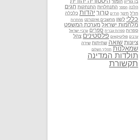
היסטוריה יהודית
בן גוריון
הומור
חגים
התנתקות
התנחלויות
הלכה
הספר
יהדות
טרור
חז"ל
כלכלה
חינוך
חרדים
כללי
לשון
מחשבים ואינטרנט
מחתרות
מלחמות ישראל
מערכת המשפט
ספרים
ספרות
ערביי ישראל
ספרות עברית
פלסטינים
צהל
פוליטיקאים
ערבים
שואה
ציונות
שחיתות
שירה
שמאלנות
תהליך השלום
תולדות המדינה
תקשורת