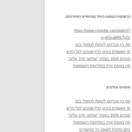
הרשומות הנצפות ביותר (מהיומיים האחרונים)
https://www.youtube.com/watch?
v=4OcaMRLTyGI
מה בין אברהם לינקולן לנפתלי בנט
מי האשמים בעינוי הדין שנגרם לגל הירש
פוגרום 1929 בצפת "עולמנו חרב עלינו"
מה באמת קרה במלחמת העצמאות
פוסטים אחרונים
מה בין אברהם לינקולן לנפתלי בנט
מי האשמים בעינוי הדין שנגרם לגל הירש
פוגרום 1929 בצפת "עולמנו חרב עלינו"
מה באמת קרה במלחמת העצמאות
ביום הזיכרון לשואה כל הקישורים