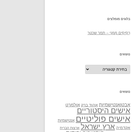
בלוגים מומלצים
רְסִיסִים מִמֶנִי – תמר שכטר
נושאים
נושאים
נושאים
אבטואנטישמיות
אולמרט
אהוד ברק
אישים היסטוריים
אישים פוליטיים
אנטישמיות
ארץ ישראל
אקדמיה
ארצות הברית