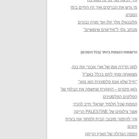
מי גרש את הבריטים ואיך היו החיים בימי
המנדט
מלובנגולו מלך זולו ועד מורה נבוכים
מכתב גלוי ל"אידיוטים שימושיים"
הרשומות הנצפות ביותר (בכל הזמנים)
למה הדירה אמו של אורי אבנרי את בנה
מצוואתה ומתי לחם בכלל באצ"ל
"חייל שלא אנס פלסטינית הוא גזען"
ג'ואן פיטרס – החוקרת שחשפה את הבלוף של
הפליטים הפלסטינים
המפות שכל תלמיד ישראלי חייב להכיר
אוצר צילומים של PALESTINE הריקה
איך להיפטר מזבובי הבית ולפתור את בעיית
היונים
המפה הגדולה של הארץ הריקה