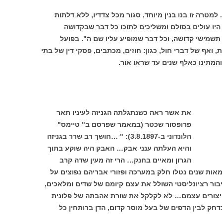
למטרה זו בנו בנין מיוחד, סגור מכל צדדיו, ללא דלתות
 היו עולים בסולם ומשליכים לתוכו כל דבר שבקדושה
 תשמישי קדושה, וכל דבר שמופיע עליו שם ה". בפועל
 ואף של דברי חול, כגון: חוזים, מכתבים, פסקי דין של בתי
והמתינו כאלף שנים עד שראו אור.
את אשר ראה כשנתגלתה הגניזה לעיניו תאר
פרופסור שכטר (במאמר שפרסם ב" טיימס"
הלונדוני ב-3.8.1897): " …חושך רב שרר בגניזה
והיא העלתה ענני אבק… האבק היה שוקע בתוך
הגרון ומאיים בחנק… הרי זה מעין שדה קרב
אות שנים נטלו חלק במערכה ופזורי אבריהם נפוצים על
ר רציונליסטי השולל את עצם קיומם של שדים ומלאכים,
יצורים עצמם… לא לקלקל את שורת אהבתה של פלונית
חק לבין הדפים של בעל מוסר קדום, הדן ברותחין כל