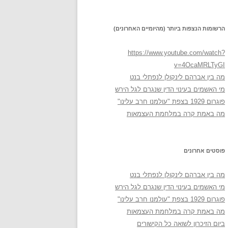
הרשומות הנצפות ביותר (מהיומיים האחרונים)
https://www.youtube.com/watch?
v=4OcaMRLTyGI
מה בין אברהם לינקולן לנפתלי בנט
מי האשמים בעינוי הדין שנגרם לגל הירש
פוגרום 1929 בצפת "עולמנו חרב עלינו"
מה באמת קרה במלחמת העצמאות
פוסטים אחרונים
מה בין אברהם לינקולן לנפתלי בנט
מי האשמים בעינוי הדין שנגרם לגל הירש
פוגרום 1929 בצפת "עולמנו חרב עלינו"
מה באמת קרה במלחמת העצמאות
ביום הזיכרון לשואה כל הקישורים