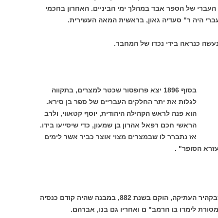
העברי של הספר אבד במהלך ימי הביניים. האחרון בחכמי
רי היה ר" סעדיה גאון, בראשית המאה העשירית.
נעשה כנראה בידי נכדו של המחבר.
בסוף 1896 יצא פרופסור שכטר למצרים, בתקווה
לגלות את יתר החלקים העבריים של ספר בן סירא.
הוא פנה לראש הקהילה היהודית, יוסף קטאווי, ולרב
הראשי חכם רפאל אהרון בן שמעון, כדי שיסייעו בידו.
אז נתברר לו שבמצרים מצוי אוצר כביר אשר לימים
זרא הסופר" .
בית הכנסת " עזרא הסופר" , בפוסטאט שבקהיר העתיקה, הוקם בשנת 882, במבנה שהיה קודם כנסיה
מסורת לימדו בו הרמב" ם ואחריו גם בנו, אברהם.