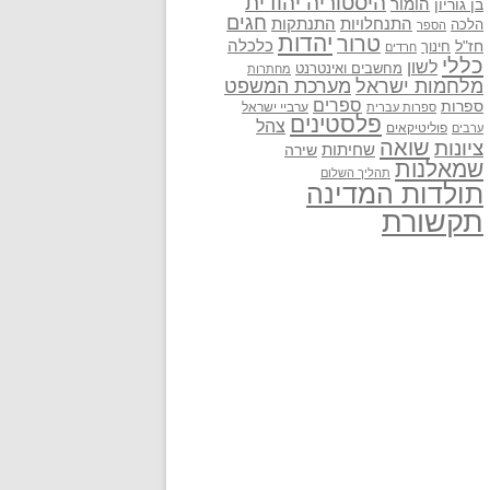
היסטוריה יהודית
בן גוריון
הומור
חגים
התנתקות
התנחלויות
הלכה
הספר
יהדות
טרור
חז"ל
כלכלה
חינוך
חרדים
כללי
לשון
מחשבים ואינטרנט
מחתרות
מלחמות ישראל
מערכת המשפט
ספרים
ספרות
ערביי ישראל
ספרות עברית
פלסטינים
צהל
פוליטיקאים
ערבים
שואה
ציונות
שחיתות
שירה
שמאלנות
תהליך השלום
תולדות המדינה
תקשורת