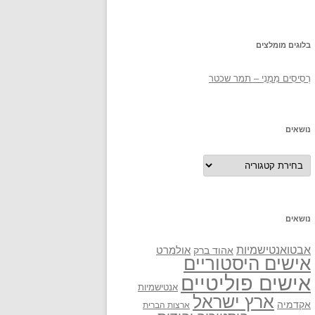
בלוגים מומלצים
רְסִיסִים מִמֶנִי – תמר שכטר
נושאים
נושאים
נושאים
אבטואנטישמיות
אולמרט
אהוד ברק
אישים היסטוריים
אישים פוליטיים
אנטישמיות
ארץ ישראל
אקדמיה
ארצות הברית