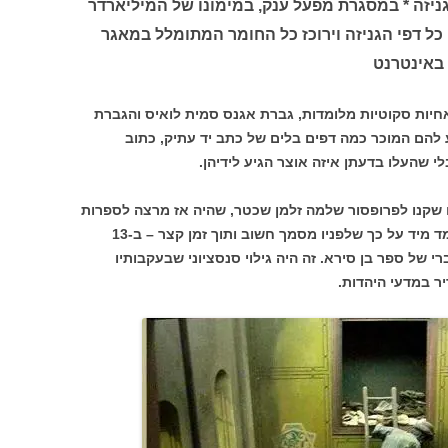
ניזה * במסגרת מפעל ענק, במימונו של המיליארדר
כל דפי הגניזה וירוכז כל החומר המתומלל במאגר
 באינטרנט
 שתי אחיות סקוטיות מלומדות, גברת אגנס סמית לואיס והגברת
ע להם המוכר כמה דפים בלים של כתב יד עתיק, כתוב
י שהעלו בדעתן איזה אוצר הגיע לידיהן.
 שקנו לפרופסור שלמה זלמן שכטר, שהיה אז מרצה לספרות
רבנית באוניברסיטת קיימברידג'. שכטר עמד מיד על כך שלפניו מסמך חשוב ותוך זמן קצר – ב-13
 יד עברי של ספר בן סירא. זה היה גילוי סנסציוני שבעקבותיו
יר במדעי היהדות.