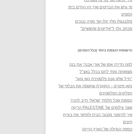
מי גרש את הבריטים ואיך היו החיים בימי
המנדט
מלובנגולו מלך זולו ועד מורה נבוכים
מכתב גלוי ל"אידיוטים שימושיים"
הרשומות הנצפות ביותר (בכל הזמנים)
למה הדירה אמו של אורי אבנרי את בנה
מצוואתה ומתי לחם בכלל באצ"ל
"חייל שלא אנס פלסטינית הוא גזען"
ג'ואן פיטרס – החוקרת שחשפה את הבלוף של
הפליטים הפלסטינים
המפות שכל תלמיד ישראלי חייב להכיר
אוצר צילומים של PALESTINE הריקה
איך להיפטר מזבובי הבית ולפתור את בעיית
היונים
המפה הגדולה של הארץ הריקה