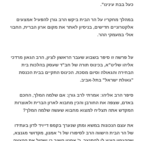
כעל בבת עינינו".
במהלך מחקריו על הר הבית ביקש הרב גורן להפעיל אמצעים
אלקטרוניים חדישים, בניסיון לאתר את מקום ארון הברית, החבוי
אולי במעמקי ההר.
על פרשה זו סיפר בשבוע שעבר הראשון לציון, הרב הגאון מרדכי
אליהו שליט"א, בכינוס תורה של חב"ד שעסק בהלכות בית
הבחירה והגאולה וסיום מסכת. הכינוס התקיים בבית הכנסת
"גאולת ישראל" בתל-אביב.
סיפר הרב אליהו: אמרתי לרב גורן: אם שלמה המלך, החכם
באדם, שצפה את החורבן והכין מחבוא לארון הברית ולאוצרות
המקדש אתה תצליח למצוא מחבוא שעשה שלמה המלך?
את עצם הנכונות במשא ומתן שנערך בקמפ דייויד לדון בעתידו
של הר הבית הישווה הרב לסיפורו של ר' אמנון, מקדושי מגנצא,
שההגמון הציע לו להתנצר. ר' אמנון השיב כי ישקול את ההצעה