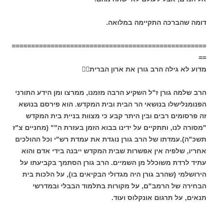
דומה שהברכה התקיימה במלואה.
==================================================
==
מדוע לא גילה הרב
גורן את ארון הברית
הרב שלמה גורן ז"ל השקיע הרבה מזמנו, ממרצו ומן הידע התורני
הפנומנלישלו בנושאי הר הבית ובית המקדש. הוא פירסם בנושא
זה פרסומים רבים ובין היתר קבע כי מצוות בניית בית המקדש
"מסורה לנו, ותתקיים על ידינו בבוא הזמן בעזרת ה"" (מחניים צ"ז
תשכ"ה).עמדתו של הרב גורן נוגדת את עמדת רש"י וכל ההולכים
אחריו, שלפיה אין אפשרות שבית המקדש ייבנה בידי אדם והוא
עתיד לרדת משוכלל מן השמיים. הרב גורן הסתמך בקביעתו על
הירושלמי (שהרב גורן היה מגדולי הבקיאים בו), על הלכות בית
הבחירה של הרמב"ם, על מקורות בתלמוד הבבלי ובמדרשי
תנאים, על תרגום אונקלוס ועוד.