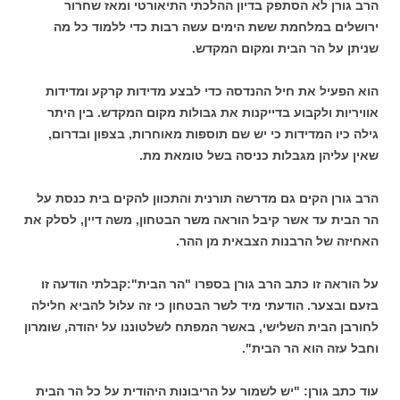
הרב גורן לא הסתפק בדיון ההלכתי התיאורטי ומאז שחרור
ירושלים במלחמת ששת הימים עשה רבות כדי ללמוד כל מה
שניתן על הר הבית ומקום המקדש.
הוא הפעיל את חיל ההנדסה כדי לבצע מדידות קרקע ומדידות
אוויריות ולקבוע בדייקנות את גבולות מקום המקדש. בין היתר
גילה כיו המדידות כי יש שם תוספות מאוחרות, בצפון ובדרום,
שאין עליהן מגבלות כניסה בשל טומאת מת.
הרב גורן הקים גם מדרשה תורנית והתכוון להקים בית כנסת על
הר הבית עד אשר קיבל הוראה משר הבטחון, משה דיין, לסלק את
האחיזה של הרבנות הצבאית מן ההר.
על הוראה זו כתב הרב גורן בספרו "הר הבית":קבלתי הודעה זו
בזעם ובצער. הודעתי מיד לשר הבטחון כי זה עלול להביא חלילה
לחורבן הבית השלישי, באשר המפתח לשלטוננו על יהודה, שומרון
וחבל עזה הוא הר הבית".
עוד כתב גורן: "יש לשמור על הריבונות היהודית על כל הר הבית