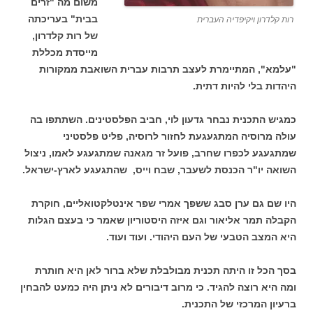
משום מה "זרים
בבית" בעריכתה
רות קלדרון ויקיפדיה העברית
של רות קלדרון,
מייסדת מכללת
"עלמא", המתיימרת לעצב תרבות עברית השואבת ממקורות
היהדות בלי להיות דתית.
כמגיש התכנית נבחר גדעון לוי, חביב הפלסטינים. השתתפו בה
עולה מרוסיה המתגעגעת לחזור לרוסיה, פליט פלסטיני
שמתגעגע לכפרו שחרב, פועל זר מגאנה שמתגעגע לאמו, ניצול
השואה יו"ר הכנסת לשעבר, שבח וייס, שהתגעגע לארץ-ישראל.
היו שם גם ערן סבג ששפך אמרי שפר אינטלקטואליים, חוקרת
הקבלה תמר אליאור וגם איזה היסטוריון שאמר כי בעצם הגלות
היא המצב הטבעי של העם היהודי. ועוד ועוד.
בסך הכל זו היתה תכנית מבולבלת שלא ברור לאן היא חותרת
ומה היא רוצה להגיד. כי מרוב דיבורים לא ניתן היה כמעט להבחין
ברעיון המרכזי של התכנית.