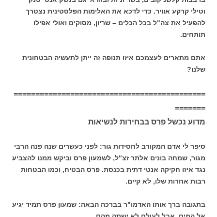
וטילי קרקע אוויר. כדי לדכא את האלימות הפלסטינית נצטרך
להפעיל את צה"ל בכל הכלים – שריון, מסוקים ואולי אפילו
תותחים.
אתם מתארים לעצמכם איזו תנופה זה ייתן לתעשיה הבטחונית
שלנו?
============================================
=======
מדוע נכשל פרס בבחירות לנשיאות
סיפר לי אדם המקורב לחסידות גור: לפני כעשרים שנה פנה הרבי
מגור, שמחה בונים אלתר זצ"ל, לשמעון פרס וביקש ממנו להצביע
נגד איזו חקיקה אנטי דתית בכנסת. פרס הבטיח, וכמו הבטחות
רבות אחרות שלו, לא קיים.
בתגובה ברך אותו האדמו"ר בברכה הבאה: שמעון פרס תמיד יגיע
אל המים, אבל לעולם לא ישתה מהם.