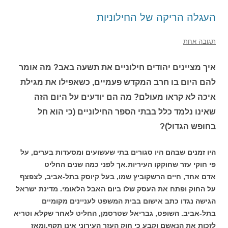
העגלה הריקה של החילוניות
תגובה אחת
איך מציינים יהודים חילוניים את תשעה באב? מה אומר
להם היום בו חרב המקדש פעמיים, כשאפילו את מגילת
איכה לא קראו מעולם? מה הם יודעים על היום הזה
שאינו נלמד כלל בבתי הספר החילוניים (כי הוא חל
בחופש הגדול)?
היו זמנים שבהם היו סגורים בתי שעשועים ומסעדות בערים, על
פי חוקי עזר שחוקקו העיריות.אך לפני כמה שנים החליט
אדם אחד, חיים הרשקוביץ שמו, בעל קיוסק בתל-אביב, לצפצף
על החוק ופתח את העסק שלו ביום האבל הלאומי. מדינת ישראל
הגישה נגדו כתב אישום בבית המשפט לעניינים מקומיים
בתל-אביב. השופט, גבריאל שטרסמן, החליט לאחר שקלא וטריא
לזכות את הנאשם וקבע כי חוק העזר העירוני אינו תקף.ומאז