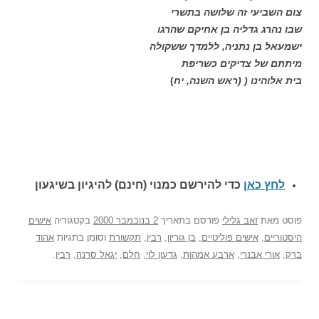
צום השביעי זה שלושה בתשרי
שבו נהרג גדליה בן אחיקם שהרגו
ישמעאל בן נתניה, ללמדך ששקולה
מיתתם של צדיקים כשריפת
בית אלוהינו ( (ראש השנה, יח
)
לחץ כאן
כדי להירשם כ
מנוי (חינם) להיגיון בשיגעון
פוסט
מאת
זאב גלילי
פורסם בתאריך
2 בנובמבר 2000
בקטגוריה
אישים
היסטוריים
,
אישים פוליטיים
,
בן גוריון
,
רבין
,
תקשורת
וסומן בתגיות
אהוד
ברק
,
אורי אבנרי
,
ארבע אמהות
,
גדעון לוי
,
חלם
,
יגאל סרנה
,
רבין
.