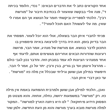
אחד הקוראים כתב לי את הדברים הבאים: " נכדי, הלומד בכיתה
ד", פנה אליי בבקשה שאעזור לו בכתיבת חיבור על "מורשת
רבין". הלכתי לספרייה וביקשתי חומר על הנושא אך הם אמרו לי
שאין. מה עלי לעשות? האם תוכל לעזור?" .
פניתי לחברי איתן הבר בשאלה, אולי הוא יוכל לעזור. תפסתי את
הבר בדיוק בזמן. הוא היה בדרך להרצאה באיזה סימפוזיון בו
התכוון לדבר בנושא. אם מורשת של מנהיג, אמר הבר, פרושה
רעיונות שהדורות הבאים אחריהם מגשימים אותם, לדעתי אף
אחד ממנהיגי הציונות לא עמד במבחן הזה. והדבר נכון לגבי כולם
– מהרצל וויצמן ועד בן גוריון, בגין ורבין. יתר על כן, אמר לי הבר,
חיפשתי במילון אבן שושן וגיליתי שבכלל אין מלה כזו "מורשת" .
עד כאן דברי איתן הבר.
ואכן., הלכתי למילון אבן שושן ולמרבית ההפתעה באמת אין מילה
כזו. רק "מורשה" במשמעות ירושה, נחלה, אחוזה. והוא מצטט מן
הפסוק הידוע מיחזקאל: " לנו היא ניתנה הארץ למורשה" . המקור
למלה מורשת מובא בערך מורשה והוא מן העת החדשה. זלמן שזר