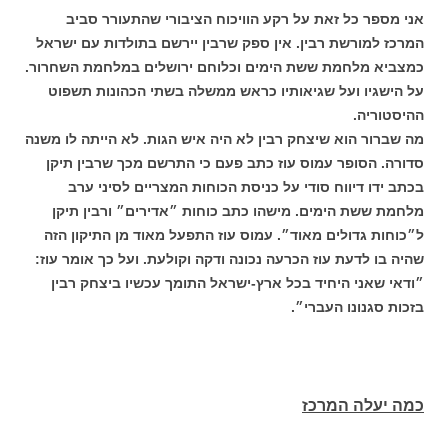
אני מספר כל זאת על רקע הוויכוח הציבורי שהתעורר סביב
המרכז למורשת רבין. אין ספק שרבין יירשם בתולדות עם ישראל
כמצביא מלחמת ששת הימים וכלוחם ירושלים במלחמת השחרור.
על הישגיו ועל שגיאותיו כראש ממשלה בשתי הכהונות תשפוט
ההיסטוריה.
מה שברור הוא שיצחק רבין לא היה איש הגות. לא הייתה לו משנה
סדורה. הסופר עמוס עוז כתב פעם כי התרשם מכך שרבין תיקן
בכתב ידו דיווח סודי על כניסת הכוחות המצריים לסיני ערב
מלחמת ששת הימים. מישהו כתב כוחות ״אדירים״ ורבין תיקן
ל״כוחות גדולים מאוד״. עמוס עוז התפעל מאוד מן התיקון הזה
שהיה בו לדעת עוז הכרעה נכונה ודקה וקולעת. ועל כך אומר עוז:
״ודאי שאני היחיד בכל ארץ-ישראל התומך עכשיו ביצחק רבין
בזכות סגנונו העברי״.
כמה יעלה המרכז