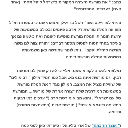
כתב: " את מורשת היצירה המקורית בישראל קיפל תחתיו (אחד
העם) בעבודתו הספרותית" .
פניתי לפרוייקט השו"ת של בר אילן ומצאתי שם כי בספרות חז"ל
מופיעה המלה מורשת רק ארבע פעמים ובכולם במשמעות של
ירושה חומרית. המלה מורשה מופיעה לעומת זאת כ-80 פעם אך
בעיקר בהתייחסות לפסוק מספר דברים: "תורה צווה לנו משה
מורשה קהילת יעקב" . ניתן לומר שמורשה כאן משמעותה
כמשמעות המילה מורשת בימינו.
נאלצתי להשיב
לקורא שפנה אליי כי לא רק שאין לנו מורשת
רבין. גם מורשת אינה בנמצא. אבל כמו תמיד מילון " רב מילים"
של שוויקה מציל את המצב. המילון מגדיר את המלה מורשת
במשמעות המודרנית שלה "צורה אחרת של מורשה… המורשת
של עם ישראל" . והוא מביא מורשת קרב (" ערכים כמו דבקות
במשימה ודוגמא אישית" ) מורשת אבות (במשמעות מסורת)
וכדומה.
ו
" אוצר החכמה"
של ארז סלע עליו סיפרתי כאן לפני כמה