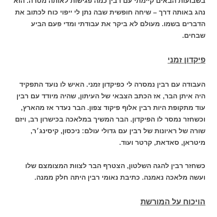
בשבועות הבאים קיימתי עם רבין כמה פגישות לאותה מטרה. הוא
נהג באותה דרך – שיחה חופשית שבה נתן לי ייפוי כוח לכתוב את
הדברים בשמו. מעולם לא ביקר את עבודתי ומדי פעם הביע
שבחים.
פיקדון זמני
העבודה עם רבין נמסרה לי כפיקדון זמני. האיש לו נועד התפקיד
היה איתן הבר, אז הכתב הצבאי של העיתון, שהיה מיודד עם רבין
עוד מתקופת היות רבין אלוף פיקוד צפון. הבר נעדר אז מהארץ,
וכשחזר נמסר לו הפיקדון. הבר המשיך במלאכה בכישרון רב, ויזם
שורה של ראיונות של רבין עם גדולי עולם: ניכסון, קיסינג׳ר,
מיטראן, סאדאת, קרטר ועוד.
כשחזר רבין להגה השלטון, הצטרף הבר לצוות המצומצם שלו
ועשה מלאכה נאמנה. כתיבת נאומי רבין היתה חלק ממנה.
הויכוח על המורשת