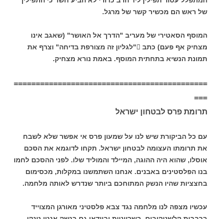
המתפלל עטור תפילין ליד הרב כדורי לא הביע חשד כי התפילין
של ראש הם מכשיר קשר של מרגל.
המוסף הסאטירי של מעריב "הדרך אל האושר" (שאגב אינו
מצחיק אף פעם) כתב "לגליון זה מצורפת בדיחה" וצרף את
תמונת הנשיא בתחתית המוסף. באמת נורא מצחיק.
============================================
===
תרומת פרס לבטחון ישראל
עם כל הביקורת שיש לנו על שמעון פרס אי אפשר שלא לשבח
את תרומתו העצומה לבטחון ישראל. תקחו לדוגמא את הסכם
אוסלו, שהוא היה ההוגה, המיילד והמוליד שלו. לפני ההסכם לחמו
בנו הפלסטינים באבנים. אנחנו השתמשנו במקלות, מכסימום
בחצציות שהיו הנשק המתוחכם ביותר שנדרש לאותה מלחמה.
עכשיו מצפה לנו מלחמה נגד צבא פלסטיני מאורגן המצוייד
ברבבות קלשניקובים, בשריוניות ובוודאי גם בנשק אנטי טנקי