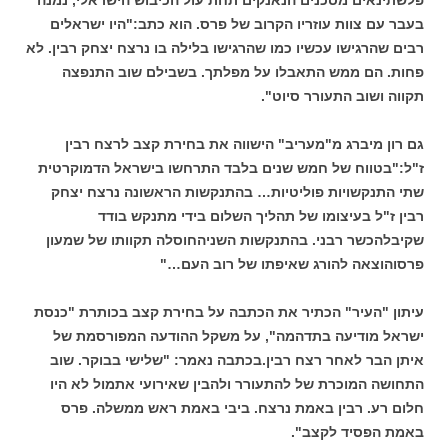
פלשתינאים מסכנים הנאנקים תחת עול הכיבוש הישראלי, נמנה
בעבר עם צוות עוזריו הקרוב של פרס. הוא כתב:"היו ישראלים
רבים שהרגישו עכשיו כמו שהרגישו בלילה בו נרצח יצחק רבין. לא
פחות. הם ממש התאבלו על מפלתך. בשבילם שוב התנפצה
תקווה ושוב התעורר סיוט".
גם רון מיברג מ"מעריב" הישווה את בחירת קצב לרצח רבין
ז"ל:"בטווח של חמש שנים בלבד התרחשו בישראל הדמוקרטית
שתי התנקשויות פוליטיות… בהתנקשות הראשונה נרצח יצחק
רבין ז"ל בעיצומו של תהליך השלום בידי מתנקש בודד
שקיבלהכשר רבני. בהתנקשות השניהחוסלה תקוותו של שמעון
פרסוהוצאה להורג שאיפתו של רוב העם…"
עיתון "העיר" הכתיר את הכתבה על בחירת קצב בכותרת "כנסת
ישראל מודיעה בתדהמה", על משקל ההודעה המפורסמת של
איתן הבר לאחר רצח רבין.בכתבה נאמר: "שלישי בבוקר. שוב
התחושה המוכרת של להתעורר ולהבין שאירועי אתמול לא היו
חלום רע. רבין באמת נרצח. ביבי באמת ראש ממשלה. פרס
באמת הפסיד לקצב".