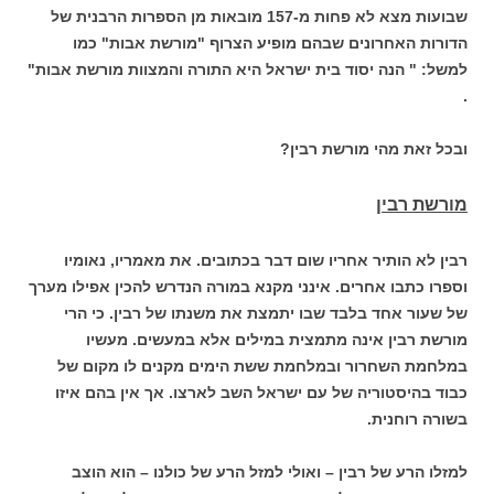
שבועות מצא לא פחות מ-157 מובאות מן הספרות הרבנית של
הדורות האחרונים שבהם מופיע הצרוף "מורשת אבות" כמו
למשל: " הנה יסוד בית ישראל היא התורה והמצוות מורשת אבות"
.
ובכל זאת מהי מורשת רבין?
מורשת רבין
רבין לא הותיר אחריו שום דבר בכתובים. את מאמריו, נאומיו
וספרו כתבו אחרים. אינני מקנא במורה הנדרש להכין אפילו מערך
של שעור אחד בלבד שבו יתמצת את משנתו של רבין. כי הרי
מורשת רבין אינה מתמצית במילים אלא במעשים. מעשיו
במלחמת השחרור ובמלחמת ששת הימים מקנים לו מקום של
כבוד בהיסטוריה של עם ישראל השב לארצו. אך אין בהם איזו
בשורה רוחנית.
למזלו הרע של רבין – ואולי למזל הרע של כולנו – הוא הוצב