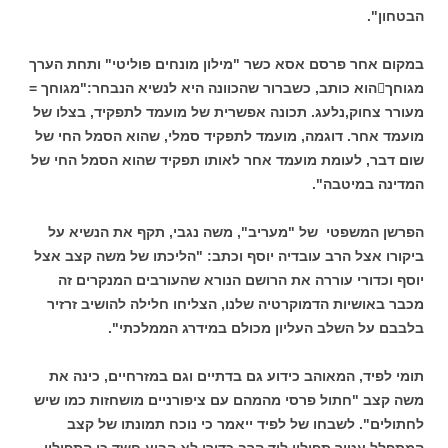
הבטחון".
במקום אחר פרסם אסא כשר "מילון מונחים פוליטי" ותחת הערך
מגוחךהוא כותב, כשברור שהכוונה היא לנשיא הנבחר:"מגוחך =
מעורר צחוק,נלעג. תכונה אפשרית של מועמד לתפקיד, בצלו של
מועמד אחר. דוגמה, מועמד לתפקיד סמלי, שהוא הסמל החי של
שום דבר, לעומת מועמד אחר לאותו תפקיד שהוא הסמל החי של
המדינה במיטבה".
הפרשן המשפטי של "מעריב", משה נגבי, תקף את הנשיא על
ביקורו אצל הרב עובדיה יוסף וכתב: "הליכתו של משה קצב אצל
יוסף וכדורי עוררה את הרושם הנורא שהעורבים המנקרים זה
מכבר באושיות הדמוקרטיה שלנו, הצליחו חלילה להושיב זרזיר
בלבבם על השלב העליון מכולם במידרג הממלכתי".
תומי לפיד, המאוהב כידוע גם בדתיים וגם במזרחיים, כינה את
משה קצב "חתול פרסי מהמהם עם ציפורניים מושחזות כמו שיש
לחתולים". לשבחו של לפיד ייאמר כי נוכח תמונתו של קצב