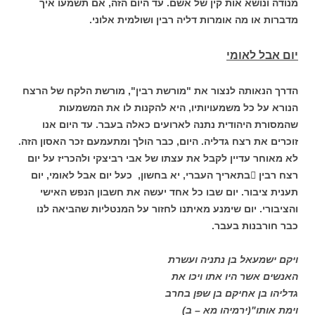
מנודה ונושא אות קין של אשם. עד היום הזה, אם תשמעו איך
מדברות או מה אומרות דליה רבין ושולמית אלוני.
יום אבל לאומי
הדרך הנאותה לנצור את "מורשת רבין", מורשת הלקח של הרצח
הנורא על כל משמעויותיו, היא להקנות לו את המשמעות
שהמסורת היהודית נתנה לארועים כאלה בעבר. עד היום אנו
זוכרים את רצח גדליה. היום, כבר הולך ומתעמעם זכר האסון הזה.
לא מאוחר עדיין לקבל את עצתו של אבי רביצקי ולהכריז על יום
רצח רבין בתאריך העברי, יא בחשון, כעל יום אבל לאומי, יום
תענית ציבור. יום שבו כל אחד יעשה את חשבון הנפש האישי
והציבורי. יום שימנע מאיתנו לחזור על המנטליות שהביאה לנו
כבר חורבנות בעבר.
ויקם ישמעאל בן נתניה ועשרת
האנשים אשר היו אתו ויכו את
גדליהו בן אחיקם בן שפן בחרב
וימת אותו"(ירמיהו מא – ב)