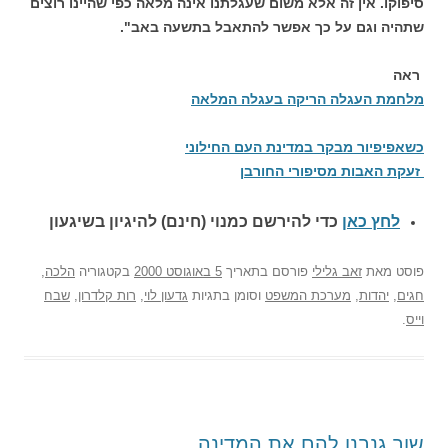
סיפוקו. אין זה אלא משום שעגלתנו אינה מלאה כפי שהיינו רוצים
שתהיה וגם על כך אפשר להתאבל בתשעה באב".
ראה
מלחמת העגלה הריקה בעגלה המלאה
כשאפיפיור מבקר במדינת העם החילוני
זעקת האבות מסיפורי החורבן
לחץ כאן
כדי להירשם כ
מנוי (חינם) להיגיון בשיגעון
פוסט
מאת
זאב גלילי
פורסם בתאריך
5 באוגוסט 2000
בקטגוריה
הלכה
,
חגים
,
יהדות
,
מערכת המשפט
וסומן בתגיות
גדעון לוי
,
רות קלדרון
,
שבח
וייס
.
שוב גנבנו להם את המדינה