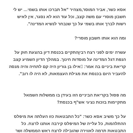
אסא כשר, אביר המוסר,מצהיר "אל תברכו אותו בשמי… יש לי
חשבון מוסרי עם משה קצב, וכל עוד הוא לא נסגר, אין לאיש
רשות לברך אותו בשמי על כך שנבחר לנשיא המדינה".
ומה הוא אותו חשבון מוסרי?
עשרה ימים לפני רצח רביןהתקיים בכנסת דיון בהצעת חוק על
הנפת דגל המדינה על מוסדות חינוך. במהלך הדיון השמיע קצב
קריאת ביניים בה אמר: אילו בן גוריון היה קם לתחיה והיה מנסה
להעביר היום בכנסת את מגילת העצמאות, לא היה לו רוב".
מה פסול בקריאת הביניים הזו בעידן בו ממשלות השמאל
מתקיימות בזכות נציגי אש"ף בכנסת?
על כך משיב אסא כשר: "כל התבטאות כזו העלתה את מיפלס
ההתלהמות, כל עלייה של המיפלס קירבה אותנו לרצח. כל
התבטאות תרמה לאווירה שהובילה לרצח ראש הממשלה ושר