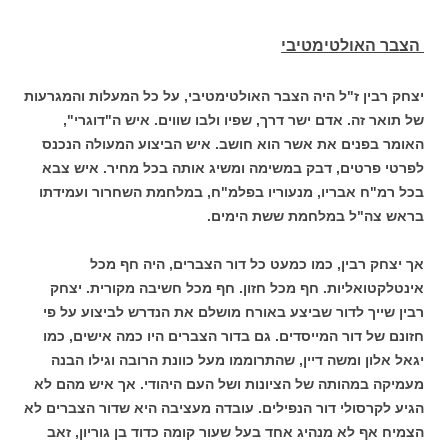
ה
צבר האולטימטיבי
יצחק רבין ז"ל היה הצבר האולטימטיבי, על כל המעלות והמגרעות
של תואר זה. אדם ישר דרך, שפיו ולבו שווים. איש ה"דוגרי",
האומר בפנים את אשר הוא חושב. איש הביצוע המעולה הנכנס
לפרטי פרטים, דבק במשימה ומשיג אותה בכל מחיר. איש צבא
בכל רמ"ח אבריו, מנעוריו בפלמ"ח, במלחמת השחרור ועמידתו
בראש צה"ל במלחמת ששת הימים.
אך יצחק רבין, כמו כמעט כל דור הצברים, היה חף מכל
אינטלקטואליות. חף מכל חזון. חף מכל חשיבה מקורית. יצחק
רבין שייך לדור שביצע באורח מושלם את הנדרש לביצוע על פי
חזונם של דור המייסדים. גם בדור הצברים היו כמה אישים, כמו
יגאל אלון ומשה דיין, שהתרוממו מעל כוונת הרובה וגילו הבנה
מעמיקה במהותה של הציונות ושל העם היהודי. אך איש מהם לא
הגיע לקרסולי דור הנפילים. עובדה מעציבה היא שדור הצברים לא
הצמיח אף לא מנהיג אחד בעל שעור קומה כדוד בן גוריון, זאב