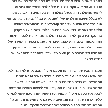
בתפקיד שהיה גדול ממידותיו. בתקופת דמדומי האלים של דור
הנפילים, באיזו עיסקה פוליטית של גולדה וספיר הוא נתמנה
לראש ממשלה. הוא נכשל כשלון חרוץ בקדנציה הראשונה שלו.
לא בגלל חשבון הדולרים של לאה, אלא בגלל גבולות יכולתו. הוא
חזר לקדנציה השניה על כנפי קופירייטרים ופרסומאים שעשו
מלאכתם נאמנה. הוא עשה כמיטב יכולתו לשמור על הפקדון
שהופקד בידו, אך לא היתה בו היכולת המנהיגותית להפיח תקווה
וחזון ואמונה בעם. הוא עצמו איבד את אמונו בכושר העמידה של
העם במלחמת המפרץ, כשחזה בתל-אביב המתרוקנת ובפקקי
התנועה של הבורחים מן העיר מדי ערב, בהתקרב ההתרעה של
"נחש צפע".
פסגת השגיו של רבין היתה הסכם אוסלו, שגם אותו לא הגה ולא
יזם אלא נגרר אליו על ידי חתרנים בלתי נלאים ופרופסורים
תמהוניים. יש רבים המאמינים כי רבין, בשכלו הבריא וביושר
האישי שלו, היה יכול להיות אמיץ דיו כדי לעשות תפנית מחודשת.
לבטל את הסכם אוסלו ולמנוע את השואה שההסכם עשוי להמיט
עלינו. כדורו של הרוצח המתועב קטע גם את האפשרות הזו. כל
מה שנותר הוא קהל הצבועים של "ממשיכי הדרך" ונוטרי