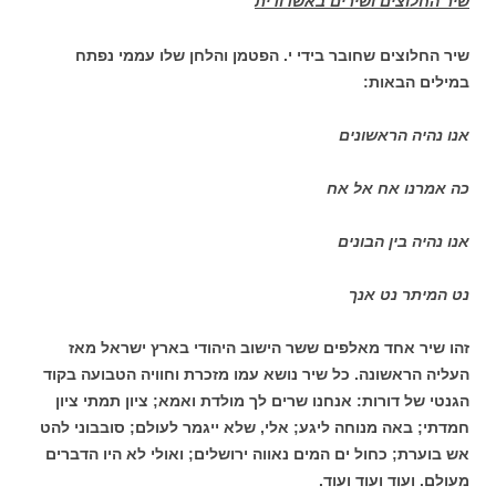
שיר החלוצים ושירים באשדודית
שיר החלוצים שחובר בידי י. הפטמן והלחן שלו עממי נפתח
במילים הבאות:
אנו נהיה הראשונים
כה אמרנו אח אל אח
אנו נהיה בין הבונים
נט המיתר נט אנך
זהו שיר אחד מאלפים ששר הישוב היהודי בארץ ישראל מאז
העליה הראשונה. כל שיר נושא עמו מזכרת וחוויה הטבועה בקוד
הגנטי של דורות: אנחנו שרים לך מולדת ואמא; ציון תמתי ציון
חמדתי; באה מנוחה ליגע; אלי, שלא ייגמר לעולם; סובבוני להט
אש בוערת; כחול ים המים נאווה ירושלים; ואולי לא היו הדברים
מעולם. ועוד ועוד ועוד.