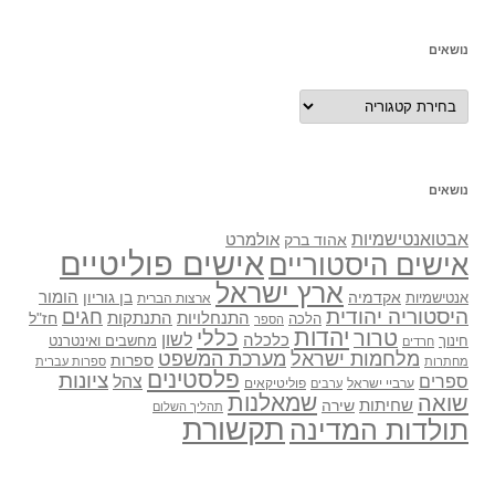
נושאים
נושאים
נושאים
אבטואנטישמיות
אולמרט
אהוד ברק
אישים פוליטיים
אישים היסטוריים
ארץ ישראל
אקדמיה
בן גוריון
הומור
אנטישמיות
ארצות הברית
היסטוריה יהודית
חגים
התנתקות
התנחלויות
חז"ל
הלכה
הספר
יהדות
כללי
טרור
לשון
כלכלה
מחשבים ואינטרנט
חינוך
חרדים
מלחמות ישראל
מערכת המשפט
ספרות
מחתרות
ספרות עברית
פלסטינים
ציונות
ספרים
צהל
ערביי ישראל
פוליטיקאים
ערבים
שואה
שמאלנות
שחיתות
שירה
תהליך השלום
תקשורת
תולדות המדינה