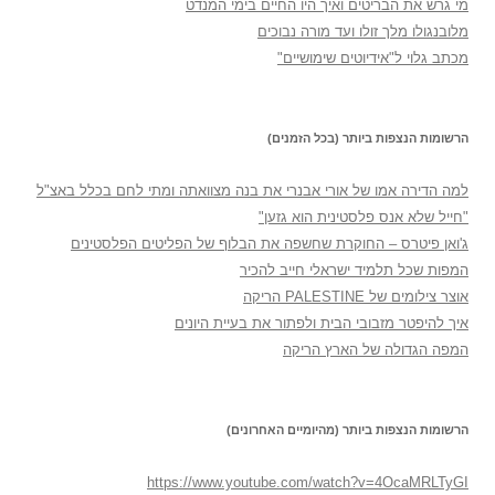
מי גרש את הבריטים ואיך היו החיים בימי המנדט
מלובנגולו מלך זולו ועד מורה נבוכים
מכתב גלוי ל"אידיוטים שימושיים"
הרשומות הנצפות ביותר (בכל הזמנים)
למה הדירה אמו של אורי אבנרי את בנה מצוואתה ומתי לחם בכלל באצ"ל
"חייל שלא אנס פלסטינית הוא גזען"
ג'ואן פיטרס – החוקרת שחשפה את הבלוף של הפליטים הפלסטינים
המפות שכל תלמיד ישראלי חייב להכיר
אוצר צילומים של PALESTINE הריקה
איך להיפטר מזבובי הבית ולפתור את בעיית היונים
המפה הגדולה של הארץ הריקה
הרשומות הנצפות ביותר (מהיומיים האחרונים)
https://www.youtube.com/watch?v=4OcaMRLTyGI