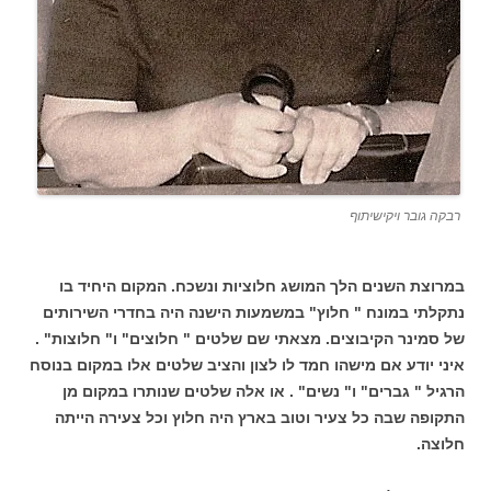
רבקה גובר ויקישיתוף
במרוצת השנים הלך המושג חלוציות ונשכח. המקום היחיד בו
נתקלתי במונח " חלוץ" במשמעות הישנה היה בחדרי השירותים
של סמינר הקיבוצים. מצאתי שם שלטים " חלוצים" ו" חלוצות" .
איני יודע אם מישהו חמד לו לצון והציב שלטים אלו במקום בנוסח
הרגיל " גברים" ו" נשים" . או אלה שלטים שנותרו במקום מן
התקופה שבה כל צעיר וטוב בארץ היה חלוץ וכל צעירה הייתה
חלוצה.