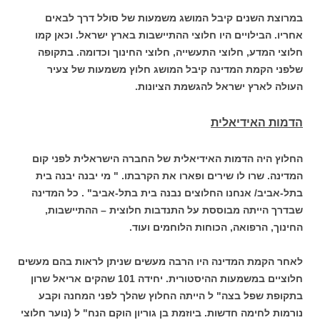
במרוצת השנים קיבל המושג משמעות של סולל דרך לבאים
אחריו. הבילויים היו חלוצי ההתיישבות בארץ ישראל. וכאן קמו
חלוצי המדע, חלוצי התעשייה, חלוצי החינוך וכדומה. בתקופה
שלפני הקמת המדינה קיבל המושג חלוץ משמעות של צעיר
העולה לארץ ישראל להגשמת הציונות.
הדמות האידיאלית
החלוץ היה הדמות האידיאלית של החברה הישראלית לפני קום
המדינה. שרו לו שירים ופארו את הקרבתו. " מי יבנה יבנה בית
בתל-אביב/ אנחנו החלוצים נבנה בית בתל-אביב" . כל המדינה
שבדרך הייתה מבוססת על התנדבות חלוצית – ההתיישבות,
החינוך, הרפואה, הכוחות הלוחמים ועוד.
לאחר הקמת המדינה היו הרבה מעשים שניתן לראות בהם מעשים
חלוציים במשמעות ההיסטורית. יחידה 101 שהקים אריאל שרון
בתקופת שפל בצה" ל הייתה החלוץ שהלך לפני המחנה וקבע
נורמות לחימה חדשות. ביוזמת בן גוריון הוקם הנח" ל (נוער חלוצי