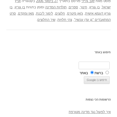
פוסט
מאת
זאב גלילי
פורסם בתאריך
27 בינואר 2006
בקטגוריה
ארץ
ישראל
,
בן גוריון
,
חינוך
,
ספרים
,
תולדות המדינה
וסומן בתגיות
בן גוריון
,
בן
גוריון דוגמא אישית
,
ג'ואן פיטרס
,
חלוצים
,
לימור ליבנת
,
מאז ומקדם
,
סרט
המתאבדים "גן עדן עכשיו"
,
צהי חלויות
,
שיר החלוצים
.
חיפוש באתר
ברשת
באתר
הרשומות הכי נצפות
איך לפעול נגד מדינה מטורפת