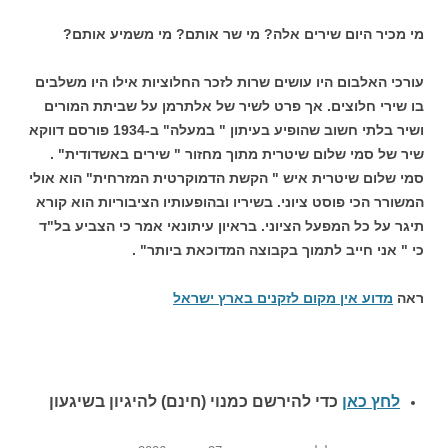
מי מכיר היום שירים אלה? מי שר אותם? מי משמיע אותם?
עורכי האלבום היו עושים שרות לזכר החלוציות אילו היו משלבים
בו שירי חלוצים. אך פרט לשיר של אלתרמן על שביתת המורים
ושיר בלתי חשוב שהופיע בעיתון " במעלה" ב-1934 פורסם דווקא
שיר של סמי שלום שיטרית מתוך מחזור " שירים באשדודית" .
סמי שלום שיטרית איש " הקשת הדמוקרטית המזרחית" הוא אולי
המשורר הכי פוסט ציוני. בשיריו ובהופעותיו הציבוריות הוא קורא
תיגר על כל המפעל הציוני. בראיון עיתונאי אמר כי הצביע בל"ד
כי " אני חייב לתמוך בקבוצה המדוכאת ביותר" .
ראה
מדוע אין מקום לזקנים בארץ ישראל
לחץ כאן
כדי להירשם כ
מנוי (חינם) להיגיון בשיגעון