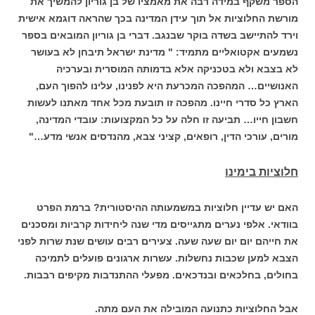
הספר משקף במידה רבה את מאמציו של בן גוריון להמשיך את
מורשת החלוציות אל תוך עידן המדינה בכך שהראה דוגמא אישית
וירד להתיישב בשדה בוקר שבנגב. דברי בן גוריון המובאים בספר
נשמעים אקטואליים מתמיד: " מדינת ישראל תיבחן לא בעושר
לא בצבא ולא בטכניקה אלא בדמותה המוסרית ובערכיה
האנושיים… המהפכה המכרעת היא לפנינו, עלינו להפוך העם,
הארץ כל סדרי חיינו. מהפכה זו תובעת מכל אחד מאתנו לעשות
חשבון חייו… תביעה זו חלה על כל המקצועות: עובדי המדינה,
מורים, עורכי הדין, רופאים, קציני צבא, מהנדסים אנשי מדע…"
חלוציות בימינו
האם יש עדיין חלוציות במשמעותה ההיסטורית? ברמת הפרט
בוודאי. אלפי נערים מתגייסים מדי שנה ליחידות קרביות ומסכנים
את חייהם יום יום שעה שעה. צעירים רבים עושים שנת שרות לפני
הצבא למען שכבות נחשלות. עשרות ארגונים פועלים לתמיכה
בחולים, בחלכאים ובנדכאים. מפעלי ההתנדבות מקיפים רבבות.
אבל החלוציות כתנועה המובילה את העם מתה.