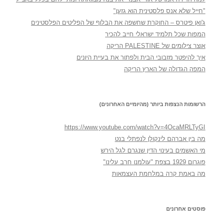
"חייל שלא אנס פלסטינית הוא גזען"
ג'ואן פיטרס – החוקרת שחשפה את הבלוף של הפליטים הפלסטינים
המפות שכל תלמיד ישראלי חייב להכיר
אוצר צילומים של PALESTINE הריקה
איך להיפטר מזבובי הבית ולפתור את בעיית היונים
המפה הגדולה של הארץ הריקה
הרשומות הנצפות ביותר (מהיומיים האחרונים)
https://www.youtube.com/watch?v=4OcaMRLTyGI
מה בין אברהם לינקולן לנפתלי בנט
מי האשמים בעינוי הדין שנגרם לגל הירש
פוגרום 1929 בצפת "עולמנו חרב עלינו"
מה באמת קרה במלחמת העצמאות
פוסטים אחרונים