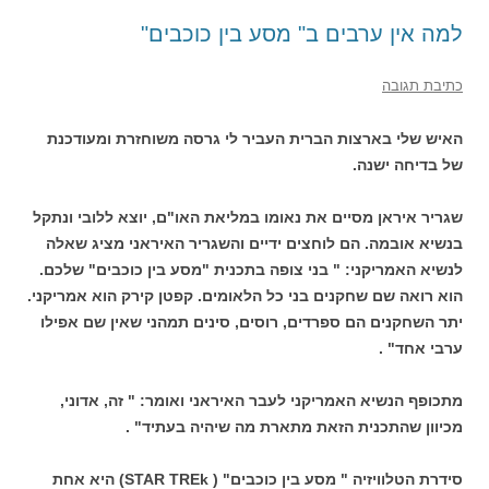
למה אין ערבים ב" מסע בין כוכבים"
כתיבת תגובה
האיש שלי בארצות הברית העביר לי גרסה משוחזרת ומעודכנת
של בדיחה ישנה.
שגריר איראן מסיים את נאומו במליאת האו"ם, יוצא ללובי ונתקל
בנשיא אובמה. הם לוחצים ידיים והשגריר האיראני מציג שאלה
לנשיא האמריקני: " בני צופה בתכנית "מסע בין כוכבים" שלכם.
הוא רואה שם שחקנים בני כל הלאומים. קפטן קירק הוא אמריקני.
יתר השחקנים הם ספרדים, רוסים, סינים תמהני שאין שם אפילו
ערבי אחד" .
מתכופף הנשיא האמריקני לעבר האיראני ואומר: " זה, אדוני,
מכיוון שהתכנית הזאת מתארת מה שיהיה בעתיד" .
סידרת הטלוויזיה " מסע בין כוכבים" ( STAR TREk) היא אחת