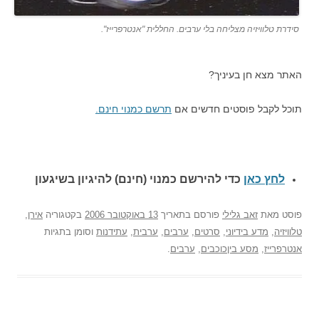
סידרת טלוויזיה מצליחה בלי ערבים. החללית "אנטרפרייז".
האתר מצא חן בעיניך?
תוכל לקבל פוסטים חדשים אם
תרשם כמנוי חינם.
לחץ כאן
כדי להירשם כ
מנוי (חינם) להיגיון בשיגעון
פוסט
מאת
זאב גלילי
פורסם בתאריך
13 באוקטובר 2006
בקטגוריה
אירן
,
טלוויזיה
,
מדע בידיוני
,
סרטים
,
ערבים
,
ערבית
,
עתידנות
וסומן בתגיות
אנטרפרייז
,
מסע ביןכוכבים
,
ערבים
.