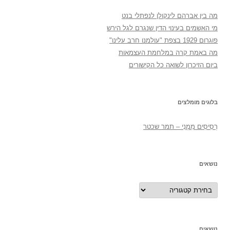
מה בין אברהם לינקולן לנפתלי בנט
מי האשמים בעינוי הדין שנגרם לגל הירש
פוגרום 1929 בצפת "עולמנו חרב עלינו"
מה באמת קרה במלחמת העצמאות
ביום הזיכרון לשואה כל הקישורים
בלוגים מומלצים
רְסִיסִים מִמֶנִי – תמר שכטר
נושאים
נושאים
נושאים