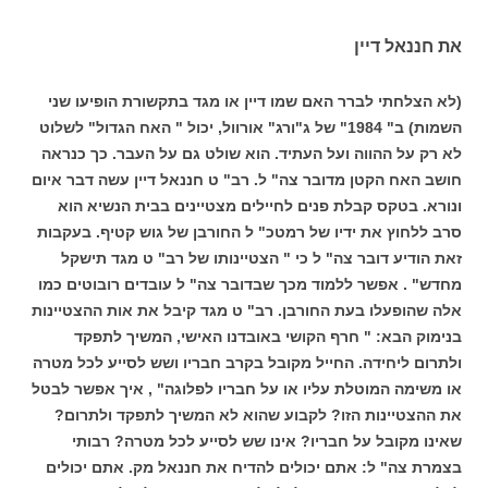
את חננאל דיין
(לא הצלחתי לברר האם שמו דיין או מגד בתקשורת הופיעו שני
השמות) ב" 1984" של ג"ורג" אורוול, יכול " האח הגדול" לשלוט
לא רק על ההווה ועל העתיד. הוא שולט גם על העבר. כך כנראה
חושב האח הקטן מדובר צה" ל. רב" ט חננאל דיין עשה דבר איום
ונורא. בטקס קבלת פנים לחיילים מצטיינים בבית הנשיא הוא
סרב ללחוץ את ידיו של רמטכ" ל החורבן של גוש קטיף. בעקבות
זאת הודיע דובר צה" ל כי " הצטיינותו של רב" ט מגד תישקל
מחדש" . אפשר ללמוד מכך שבדובר צה" ל עובדים רובוטים כמו
אלה שהופעלו בעת החורבן. רב" ט מגד קיבל את אות ההצטיינות
בנימוק הבא: " חרף הקושי באובדנו האישי, המשיך לתפקד
ולתרום ליחידה. החייל מקובל בקרב חבריו ושש לסייע לכל מטרה
או משימה המוטלת עליו או על חבריו לפלוגה" , איך אפשר לבטל
את ההצטיינות הזו? לקבוע שהוא לא המשיך לתפקד ולתרום?
שאינו מקובל על חבריו? אינו שש לסייע לכל מטרה? רבותי
בצמרת צה" ל: אתם יכולים להדיח את חננאל מק. אתם יכולים