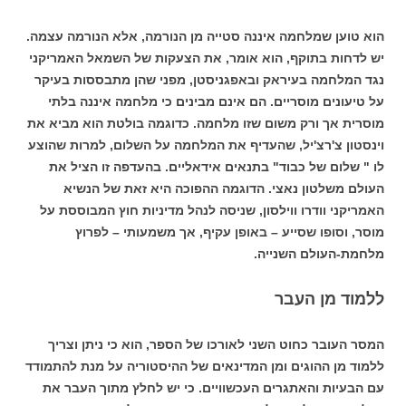
הוא טוען שמלחמה איננה סטייה מן הנורמה, אלא הנורמה עצמה.
יש לדחות בתוקף, הוא אומר, את הצעקות של השמאל האמריקני
נגד המלחמה בעיראק ובאפגניסטן, מפני שהן מתבססות בעיקר
על טיעונים מוסריים. הם אינם מבינים כי מלחמה איננה בלתי
מוסרית אך ורק משום שזו מלחמה. כדוגמה בולטת הוא מביא את
וינסטון צ'רצ'יל, שהעדיף את המלחמה על השלום, למרות שהוצע
לו " שלום של כבוד" בתנאים אידאליים. בהעדפה זו הציל את
העולם משלטון נאצי. הדוגמה ההפוכה היא זאת של הנשיא
האמריקני וודרו ווילסון, שניסה לנהל מדיניות חוץ המבוססת על
מוסר, וסופו שסייע – באופן עקיף, אך משמעותי – לפרוץ
מלחמת-העולם השנייה.
ללמוד מן העבר
המסר העובר כחוט השני לאורכו של הספר, הוא כי ניתן וצריך
ללמוד מן ההוגים ומן המדינאים של ההיסטוריה על מנת להתמודד
עם הבעיות והאתגרים העכשוויים. כי יש לחלץ מתוך העבר את