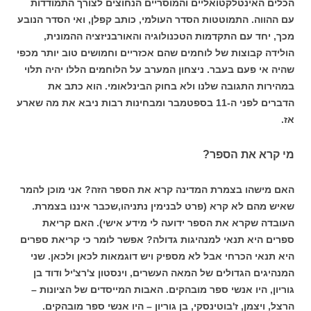
הכלים האינטלקטואליים והמוסריים הנחוצים לצורך התמודדות
עם ההווה. התמוטטות הסדר העולמי, כותב קפלן, ואי הסדר הנובע
מכך, יחד עם התקדמות הטכנולוגיה והאורבניזציה ההמונית,
הולידה קבוצות של לוחמים שהם אכזריים וחמושים טוב יותר מכפי
שהיה אי פעם בעבר. ניצחון המערב על הלוחמים הללו יהיה תלוי
במהירות התגובה שלנו ולא בחוק הבינלאומי. הוא כתב את
הדברים לפני ה-11 בספטמבר ומבחינות רבות ניבא את מה שארע
אז.
מי קרא את הספר?
האם מישהו בצמרת המדינה קרא את הספר הזה? אני מוכן להמר
שאיש מהם לא קרא (פרט לבנימין נתניהו,שכבר איננו בצמרת.
העובדה שקרא את הספר ידועה לי מידע אישי). האם קריאת
ספרים היא תנאי למנהיגות גדולה? אפשר לומר כי קריאת ספרים
היא תנאי הכרחי אבל לא מספיק ויש דוגמאות לכאן ולכאן. שני
המנהיגים הגדולים של המאה העשרים, וינסטון צ'רצ'יל ודוד בן
גוריון, היו אנשי ספר מובהקים. האבות המייסדים של הציונות –
הרצל, ויצמן, ז'בוטינסקי, בן גוריון – היו אנשי ספר מובהקים.