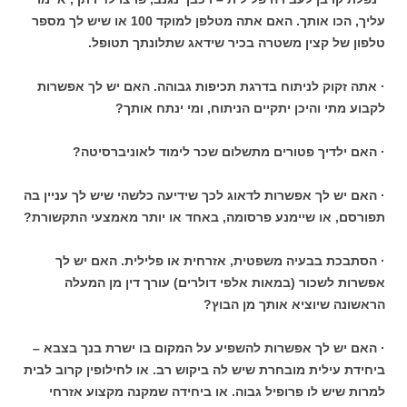
עליך, הכו אותך. האם אתה מטלפן למוקד 100 או שיש לך מספר
טלפון של קצין משטרה בכיר שידאג שתלונתך תטופל.
· אתה זקוק לניתוח בדרגת תכיפות גבוהה. האם יש לך אפשרות
לקבוע מתי והיכן יתקיים הניתוח, ומי ינתח אותך?
· האם ילדיך פטורים מתשלום שכר לימוד לאוניברסיטה?
· האם יש לך אפשרות לדאוג לכך שידיעה כלשהי שיש לך עניין בה
תפורסם, או שיימנע פרסומה, באחד או יותר מאמצעי התקשורת?
· הסתבכת בבעיה משפטית, אזרחית או פלילית. האם יש לך
אפשרות לשכור (במאות אלפי דולרים) עורך דין מן המעלה
הראשונה שיוציא אותך מן הבוץ?
· האם יש לך אפשרות להשפיע על המקום בו ישרת בנך בצבא –
ביחידת עילית מובחרת שיש לה ביקוש רב. או לחילופין קרוב לבית
למרות שיש לו פרופיל גבוה. או ביחידה שמקנה מקצוע אזרחי