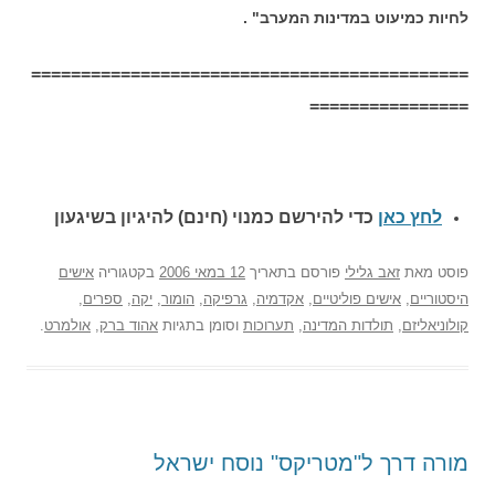
לחיות כמיעוט במדינות המערב" .
============================================
================
לחץ כאן
כדי להירשם כ
מנוי (חינם) להיגיון בשיגעון
פוסט
מאת
זאב גלילי
פורסם בתאריך
12 במאי 2006
בקטגוריה
אישים
היסטוריים
,
אישים פוליטיים
,
אקדמיה
,
גרפיקה
,
הומור
,
יקה
,
ספרים
,
קולוניאליזם
,
תולדות המדינה
,
תערוכות
וסומן בתגיות
אהוד ברק
,
אולמרט
.
מורה דרך ל"מטריקס" נוסח ישראל