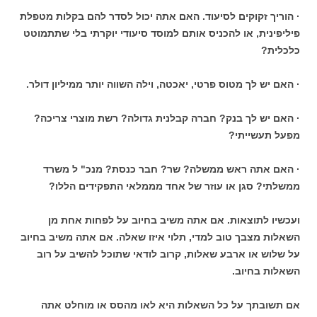
· הוריך זקוקים לסיעוד. האם אתה יכול לסדר להם בקלות מטפלת
פיליפינית, או להכניס אותם למוסד סיעודי יוקרתי בלי שתתמוטט
כלכלית?
· האם יש לך מטוס פרטי, יאכטה, וילה השווה יותר ממיליון דולר.
· האם יש לך בנק? חברה קבלנית גדולה? רשת מוצרי צריכה?
מפעל תעשייתי?
· האם אתה ראש ממשלה? שר? חבר כנסת? מנכ" ל משרד
ממשלתי? סגן או עוזר של אחד מממלאי התפקידים הללו?
ועכשיו לתוצאות. אם אתה משיב בחיוב על לפחות אחת מן
השאלות מצבך טוב למדי, תלוי איזו שאלה. אם אתה משיב בחיוב
על שלוש או ארבע שאלות, קרוב לודאי שתוכל להשיב על רוב
השאלות בחיוב.
אם תשובתך על כל השאלות היא לאו מהסס או מוחלט אתה