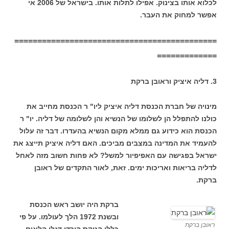
לכלוא אותו בצינוק. אפילו לתלות אותו. בישראל של 2006 אי
אפשר למחוק את העבר.
============================================
=============
3. דליה איציק וראובן ברקת
מינויה של חברת הכנסת דליה איציק ליו" ר הכנסת מחייב את
כולנו להתפלל הן לשלומו של הנשיא והן לשלומה של דליה. יו" ר
הכנסת הוא כידוע גם ממלא מקום הנשיא בהעדרו. דבר זה עלול
להעמיד את המדינה במצבים מביכים. האם דליה איציק תייצג את
ישראל בפגישה עם האפיפיור למשל? לא פחות חשוב מזה לאחל
לדליה בריאות ואריכות ימים. זאת, לאור התקדים של ראובן
ברקת.
ברקת היה יושב ראש הכנסת
ובשנת 1972 הלך לעולמו. על פי
ראובן ברקת
כללי הטקס הורדו דגלי הלאום