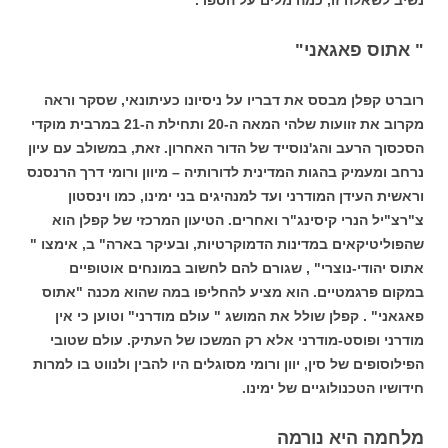
" אתוס פאגאני"
רוברט קפלן מבסס את דבריו על ניסיונו כעיתונאי, שסקר וראה
מקרוב את זוועות שלהי המאה ה-20 ותחילת ה-21 במרבית מוקדי
הסכסוך הרעב והג'נוסייד של הדור האחרון. זאת, במשולב עם עיון
נרחב ומעמיק בהגות המדינית לדורותיה – מיוון ורומי דרך הרנסנס
וראשית העידן המודרני ועד למנהיגים בני ימינו, כמו וינסטון
צ"רצ"יל הנרי קיסינג"ר ואחרים. הטיעון המרכזי של קפלן הוא
שהפוליטיקאים במדינות הדמוקרטיות, ובעיקר בארה" ב, אימצו "
אתוס יהודי-נוצרי" , שגורם להם לחשוב במונחים אוטופיים
במקום פרגמטיים. הוא מציע להחליפו במה שהוא מכנה "אתוס
פאגאני" . קפלן שולל את המושג " עולם מודרני" וטוען כי אין
מודרני ופוסט-מודרני אלא רק המשכו של העתיק. עולם שטובי
הפילוסופים של סין, יוון ורומי מסוגלים היו להבין ולנווט בו למרות
חידושיו הטכנולוגיים של ימינו.
מלחמה היא נורמה