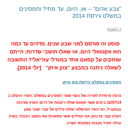
"צבע אדום" – אז, היום, עד מתי? וחמסינים
במשלט גירסת 2014
2 תגובות
פוסט זה פורסם לפני שבע שנים. מדהים עד כמה
הוא אקטואלי היום. אז שאלו תושבי שדרות: הייתם
שותקים על קסאם אחד במגדלי עזריאלי? התשובה
לשאלה ניתנה במבצע "צוק איתן" [יולי 2014].
חמסינים במקלט גירסת צוק איתן
גרסה מיוחדת לשירה של נעמי שמר 'חמסינים במשלט'.
השיר הוקלט ב
12/07/14 בימים אשר חמאס שולח רקטות אל דרום הארץ ומרכזה
ובמקביל, הג'יהאד האיסלמי שולח טילים אל עבר ישובי צפון
הארץ.
קובי פז כתב את המילים אשר מתארות את המצב הנוכחי בארץ
וגילה חסיד מנגנת בפסנתר ושרה.