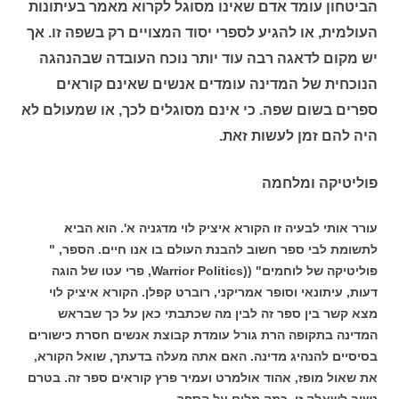
הביטחון עומד אדם שאינו מסוגל לקרוא מאמר בעיתונות
העולמית, או להגיע לספרי יסוד המצויים רק בשפה זו. אך
יש מקום לדאגה רבה עוד יותר נוכח העובדה שבהנהגה
הנוכחית של המדינה עומדים אנשים שאינם קוראים
ספרים בשום שפה. כי אינם מסוגלים לכך, או שמעולם לא
היה להם זמן לעשות זאת.
פוליטיקה ומלחמה
עורר אותי לבעיה זו הקורא איציק לוי מדגניה א'. הוא הביא
לתשומת לבי ספר חשוב להבנת העולם בו אנו חיים. הספר, "
פוליטיקה של לוחמים" ((Warrior Politics, פרי עטו של הוגה
דעות, עיתונאי וסופר אמריקני, רוברט קפלן. הקורא איציק לוי
מצא קשר בין ספר זה לבין מה שכתבתי כאן על כך שבראש
המדינה בתקופה הרת גורל עומדת קבוצת אנשים חסרת כישורים
בסיסיים להנהיג מדינה. האם אתה מעלה בדעתך, שואל הקורא,
את שאול מופז, אהוד אולמרט ועמיר פרץ קוראים ספר זה. בטרם
נשיב לשאלה זו, כמה מלים על הספר.