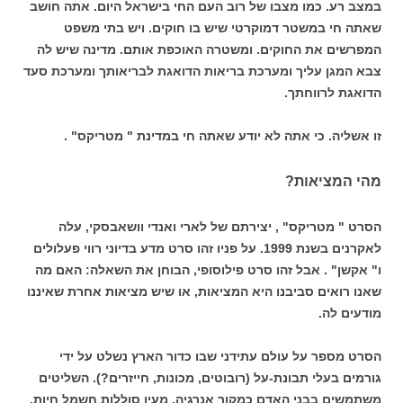
במצב רע. כמו מצבו של רוב העם החי בישראל היום. אתה חושב
שאתה חי במשטר דמוקרטי שיש בו חוקים. ויש בתי משפט
המפרשים את החוקים. ומשטרה האוכפת אותם. מדינה שיש לה
צבא המגן עליך ומערכת בריאות הדואגת לבריאותך ומערכת סעד
הדואגת לרווחתך.
זו אשליה. כי אתה לא יודע שאתה חי במדינת " מטריקס" .
מהי המציאות?
הסרט " מטריקס" , יצירתם של לארי ואנדי וושאבסקי, עלה
לאקרנים בשנת 1999. על פניו זהו סרט מדע בדיוני רווי פעלולים
ו" אקשן" . אבל זהו סרט פילוסופי, הבוחן את השאלה: האם מה
שאנו רואים סביבנו היא המציאות, או שיש מציאות אחרת שאיננו
מודעים לה.
הסרט מספר על עולם עתידני שבו כדור הארץ נשלט על ידי
גורמים בעלי תבונת-על (רובוטים, מכונות, חייזרים?). השליטים
משתמשים בבני האדם כמקור אנרגיה, מעין סוללות חשמל חיות.