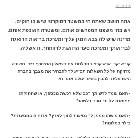
5 תגובות
אתה חושב שאתה חי במשטר דמוקרטי שיש בו חוקים.
ויש בתי משפט המפרשים אותם. ומשטרה האוכפת אותם.
מדינה שיש לה צבא המגן עליך ומערכת בריאות הדואגת
לבריאותך ומערכת סעד הדואגת לרווחתך. זו אשליה.
קורא יקר. אנא קרא בסבלנות את השאלון המצורף בזה. תשובה
מדויקת על כל השאלות תסייע לך להבהיר את מצבך בחברה
הישראלית ולהבין באיזה עולם אתה חי.
· האם עומד לרשותך רכב שלא רכשת מכספך, או שהחזקתו
ממומנת על ידי גורם כלשהו?
· האם מישהו מממן לך נסיעות לחוץ לארץ? ארוחות במסעדות?
בילוי במלונות?
· נפלת קרבן לעבירה פלילית – רכבך נגנב, פרצו לדירתך, איימו