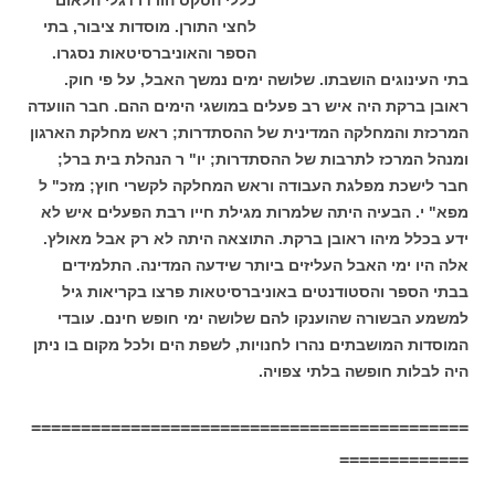
לחצי התורן. מוסדות ציבור, בתי
הספר והאוניברסיטאות נסגרו.
בתי העינוגים הושבתו. שלושה ימים נמשך האבל, על פי חוק.
ראובן ברקת היה איש רב פעלים במושגי הימים ההם. חבר הוועדה
המרכזת והמחלקה המדינית של ההסתדרות; ראש מחלקת הארגון
ומנהל המרכז לתרבות של ההסתדרות; יו" ר הנהלת בית ברל;
חבר לישכת מפלגת העבודה וראש המחלקה לקשרי חוץ; מזכ" ל
מפא" י. הבעיה היתה שלמרות מגילת חייו רבת הפעלים איש לא
ידע בכלל מיהו ראובן ברקת. התוצאה היתה לא רק אבל מאולץ.
אלה היו ימי האבל העליזים ביותר שידעה המדינה. התלמידים
בבתי הספר והסטודנטים באוניברסיטאות פרצו בקריאות גיל
למשמע הבשורה שהוענקו להם שלושה ימי חופש חינם. עובדי
המוסדות המושבתים נהרו לחנויות, לשפת הים ולכל מקום בו ניתן
היה לבלות חופשה בלתי צפויה.
============================================
=============