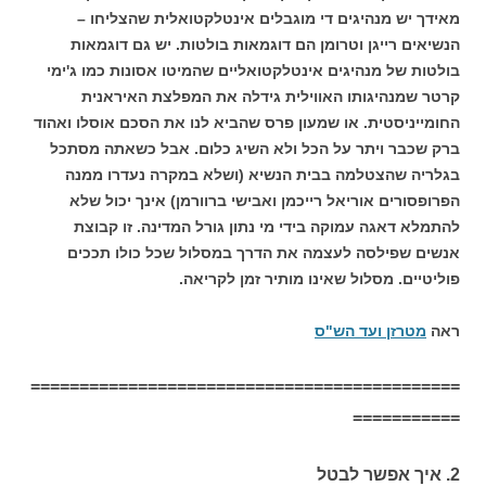
מאידך יש מנהיגים די מוגבלים אינטלקטואלית שהצליחו –
הנשיאים רייגן וטרומן הם דוגמאות בולטות. יש גם דוגמאות
בולטות של מנהיגים אינטלקטואליים שהמיטו אסונות כמו ג'ימי
קרטר שמנהיגותו האווילית גידלה את המפלצת האיראנית
החומייניסטית. או שמעון פרס שהביא לנו את הסכם אוסלו ואהוד
ברק שכבר ויתר על הכל ולא השיג כלום. אבל כשאתה מסתכל
בגלריה שהצטלמה בבית הנשיא (ושלא במקרה נעדרו ממנה
הפרופסורים אוריאל רייכמן ואבישי ברוורמן) אינך יכול שלא
להתמלא דאגה עמוקה בידי מי נתון גורל המדינה. זו קבוצת
אנשים שפילסה לעצמה את הדרך במסלול שכל כולו תככים
פוליטיים. מסלול שאינו מותיר זמן לקריאה.
ראה
מטרזן ועד הש"ס
============================================
===========
2. איך אפשר לבטל