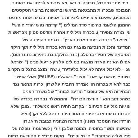
. היה יותר תיסכול, מבוכה, דיכאון ויאוש שבא לביטוי גם בהומור.
המבוכה שבכרזות מתבטאת בראש ובראשונה בריבוי הטקסטים
הכתובים, שאינם אופייניים ליצירות גראפיות. בכרזה אחת מודפס
ההמנון הלאומי בהיפוך סדר המילים (" קדימה נפש יהודי חופשי/
עין מזרח צופיה" ). בכרזה מילולית אחרת מודפס פסוק מבראשית
" וירא ה" כי רבה רעת האדם בארץ" . מגמת ההפרטה של
המדינה ותכנית הנסיגה מוצגת גם היא בכרזה מילולית תוך חיקוי
הסיסמה של חסידי ברסלב (נ-נח-נחלק/נ-נח-נחזיר/נ-נח-נחתום).
אפילו האינתיפאדה מוצגת במילים על רקע רעול פנים (" ישראל
58 – לא יכול איתה לא יכול בלעדיה" ). שרון מוצג בתצלום תקריב
כשמפיו יוצאת קריאת " עצור" באנגלית (PAUSE) ואולי אפשר
כבר לראות בכרזה הזו אמירה חיובית על שרון. כרזת מחאה נגד
הבחירות היא של טופס " הודעה לבוחר" של משרד הפנים
כשהכיתוב הוא " הודעה לבורח" . והממשלה נבחרת בכרזה של
עוגיות מזל עם הכיתוב " בקרוב תהיה ראש ממשלה" . מובן שלא
חסרות כרזות אנטי ציוניות מסורתיות. הרצל ללא זקן (כאילו
הורידו את המסכה מפניו) המדינה הציונית כבובת תיאטרון
שמישהו מושך בחוטיה. תמונה של בן גוריון כשרעמתו נופלת על
פניו ועליה הכתובת " חי חי וקיים" . מקום מרכזי תופסות גם כרזות