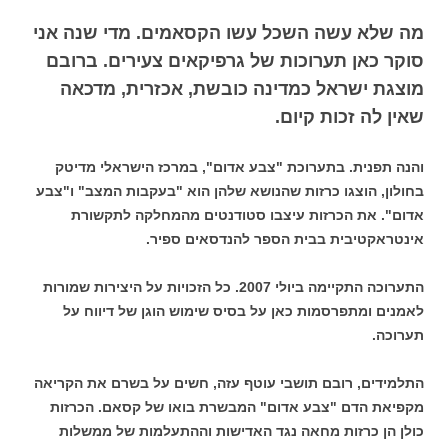
מה שלא עשה השכל עשו הקסאמים. מדי שנה אני
סוקר כאן תערוכות של גרפיקאים צעירים. ברובם
מוצגת ישראל כמדינה כובשת, אכזרית, מדכאה
שאין לה זכות קיום
.
והנה תפנית. בתערוכת "צבע אדום", במרכז הישראלי מדיטק
בחולון, הוצגו כרזות שהנושא שלהן הוא "בעקבות המצב" ו"צבע
אדום". את הכרזות עיצבו סטודנטים מהמחלקה לתקשורת
אינטראקטיבית בבית הספר להנדסאים ספיר.
התערוכה התקיימה ביולי 2007. כל הזכויות על היצירות שמורות
לאמנים ומתפרסמות כאן על בסיס שימוש הוגן של דיווח על
תערוכה.
התלמידים, רובם תושבי עוטף עזה, חשים על בשרם את הקריאה
מקפיאת הדם "צבע אדום" המבשרת בואו של קסאם. הכרזות
כולן הן כרזות מחאה נגד האדישות וההתעלמות של ממשלות