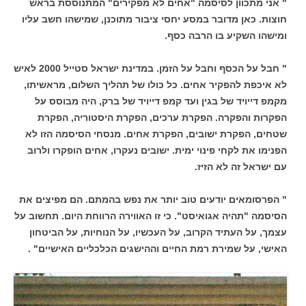
" אני מתכוון לסיסמה "אחים לא מפקירים" המתנוססת בראש
חוצות. כאן מדובר במסע יחסי ציבור מתוכנן, שמישהו חשב עליו
ומישהו השקיע בו הרבה כסף.
" חבל על הכסף וחבל על הזמן. במדינת ישראל סטייל 2000 לאיש
לא איכפת להפקיר אחים. כל כולו של תהליך השלום, מראשיתו,
מקמפ דייויד של בגין ועד קמפ דייויד של ברק, היה מבוסס על
הפקרות והפקרה. הפקרת ערכים, הפקרת היסטוריה, הפקרת
שטחים, הפקרת ישובים, הפקרת אחים. מנסחי הסיסמה הזו לא
הפנימו את לקחי פינוי ימית. ישובים נעקרו, אחים הופקרו ולרוב
עם ישראל זה לא הזיז.
" הפרסומאים יודעים טוב יותר את נפש בהמתם. הם מפיצים את
הסיסמה "תהיה אגואיסט". כי זו האווירה הרווחת היום. תחשוב על
עצמך, על העתיד הקרוב, על העכשיו, על הנוחיות, על הביטחון
האישי, על שמירת רמת החיים וההישגים הכלכליים האישיים" .