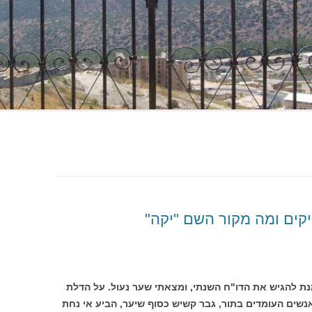
קים ומה מקור השם "יקה"
ת להגיש את הדו"ח השנתי, ומצאתי שער נעול. על הדלת
קת צהריים 2-3.30. אחד האנשים העומדים בתור, גבר קשיש כסוף שיער, הביע אי נחת