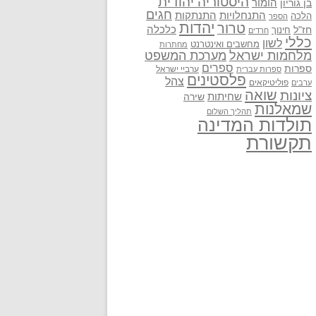
היסטוריה יהודית
בן גוריון
הומור
חגים
התנתקות
התנחלויות
הלכה
הספר
יהדות
טרור
חז"ל
כלכלה
חינוך
חרדים
כללי
לשון
מחשבים ואינטרנט
מחתרות
מלחמות ישראל
מערכת המשפט
ספרים
ספרות
ערביי ישראל
ספרות עברית
פלסטינים
צהל
פוליטיקאים
ערבים
שואה
ציונות
שחיתות
שירה
שמאלנות
תהליך השלום
תולדות המדינה
תקשורת