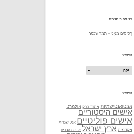
בלוגים מומלצים
רְסִיסִים מִמֶנִי – תמר שכטר
נושאים
נושאים
נושאים
אבטואנטישמיות
אולמרט
אהוד ברק
אישים היסטוריים
אישים פוליטיים
אנטישמיות
ארץ ישראל
אקדמיה
ארצות הברית