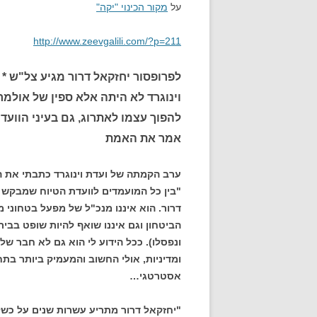
על
מקור הכינוי "יקה"
http://www.zeevgalili.com/?p=211
לפרופסור יחזקאל דרור מגיע צל"ש * 
וינוגרד לא היתה אלא ספין של אולמר
להפוך עצמו לאתרוג, גם בעיני הוועדה
אמר את האמת
ערב הקמתה של ועדת וינוגרד כתבתי את ה
"בין כל המועמדים לוועדת הטיוח שמבקש א
דרור. הוא איננו מנכ"ל של מפעל בטחוני 
הביטחון וגם איננו שואף להיות שופט בבי
ונפסלו). ככל הידוע לי הוא גם לא חבר של
ומדיניות, אולי החשוב והמעמיק ביותר בתחו
אסטרטגי…
"יחזקאל דרור מתריע עשרות שנים על כשל