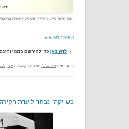
שער הספר מילון בן יהודה שטראסה העוסק בתרבות 
להמשיך לקרוא
←
לחץ כאן
כדי להירשם כ
מנוי (חינם)
פוסט
מאת
זאב גלילי
פורסם בקטגוריה
יקה
,
לשון
כש"יקה" נבחר לועדת חקירה