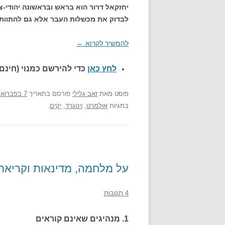
יחזקאל דרור הוא בראש ובראשונה יהודי-צי
לבדוק את מכשלות העבר אלא גם להתוות 
להמשיך לקרוא
←
לחץ כאן
כדי להירשם כ
מנוי (חינם)
פוסט
מאת
זאב גלילי
פורסם בתאריך
7 בפברואר 2008
בתגיות
אולמרט
,
וינוגרד
,
יקים
.
על מלחמה, מדינאות וקריאה
4 תגובות
1. מנהיגים שאינם קוראים