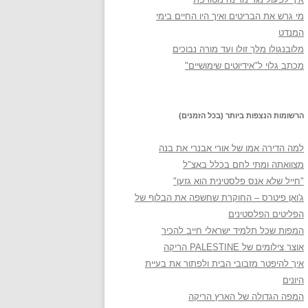
מי גרש את הבריטים ואיך היו החיים בימי
המנדט
מלובנגולו מלך זולו ועד מורה נבוכים
מכתב גלוי ל"אידיוטים שימושיים"
הרשומות הנצפות ביותר (בכל הזמנים)
למה הדירה אמו של אורי אבנרי את בנה
מצוואתה ומתי לחם בכלל באצ"ל
"חייל שלא אנס פלסטינית הוא גזען"
ג'ואן פיטרס – החוקרת שחשפה את הבלוף של
הפליטים הפלסטינים
המפות שכל תלמיד ישראלי חייב להכיר
אוצר צילומים של PALESTINE הריקה
איך להיפטר מזבובי הבית ולפתור את בעיית
היונים
המפה הגדולה של הארץ הריקה