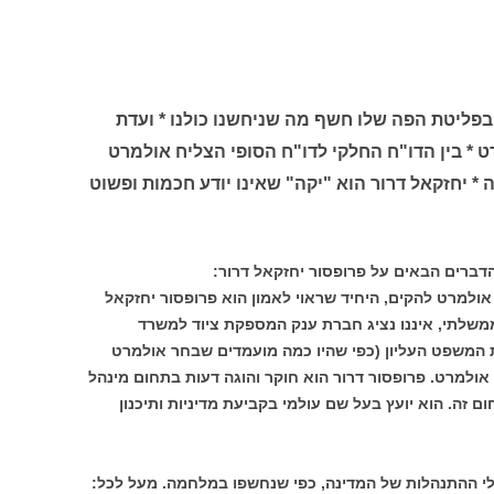
בפליטת הפה שלו חשף מה שניחשנו כולנו * ועדת
ט * בין הדו"ח החלקי לדו"ח הסופי הצליח אולמרט
 * יחזקאל דרור הוא "יקה" שאינו יודע חכמות ופשוט
דברים הבאים על פרופסור יחזקאל דרור:
ולמרט להקים, היחיד שראוי לאמון הוא פרופסור יחזקאל
ממשלתי, איננו נציג חברת ענק המספקת ציוד למשרד
ת המשפט העליון (כפי שהיו כמה מועמדים שבחר אולמרט
 אולמרט. פרופסור דרור הוא חוקר והוגה דעות בתחום מינהל
ם זה. הוא יועץ בעל שם עולמי בקביעת מדיניות ותיכנון
י ההתנהלות של המדינה, כפי שנחשפו במלחמה. מעל לכל: