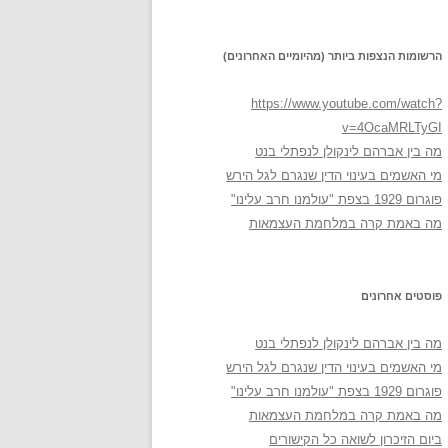
הרשומות הנצפות ביותר (מהיומיים האחרונים)
https://www.youtube.com/watch?
v=4OcaMRLTyGI
מה בין אברהם לינקולן לנפתלי בנט
מי האשמים בעינוי הדין שנגרם לגל הירש
פוגרום 1929 בצפת "עולמנו חרב עלינו"
מה באמת קרה במלחמת העצמאות
פוסטים אחרונים
מה בין אברהם לינקולן לנפתלי בנט
מי האשמים בעינוי הדין שנגרם לגל הירש
פוגרום 1929 בצפת "עולמנו חרב עלינו"
מה באמת קרה במלחמת העצמאות
ביום הזיכרון לשואה כל הקישורים