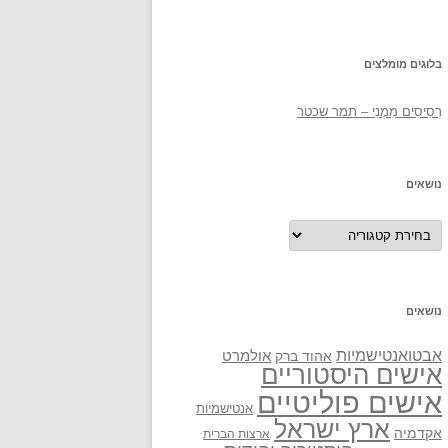
בלוגים מומלצים
רְסִיסִים מִמֶנִי – תמר שכטר
נושאים
נושאים
נושאים
אבטואנטישמיות
אולמרט
אהוד ברק
אישים היסטוריים
אישים פוליטיים
אנטישמיות
ארץ ישראל
אקדמיה
ארצות הברית