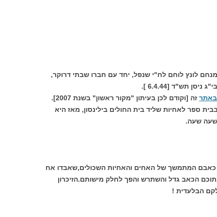
חם לונץ לוחם לח"י שנפל, יחד עם חברו שבתי דרוקר,
ן תש"ד [6.4.44 ].
באתר
זה [וקודם לכן בעיתון "מקור ראשון" בשנת 2007].
ה לאה בת 19 . תלמידה בבית ספר לאחיות שליד בית החולים בילינסון, מאז היא
 שעה שעה.
את כאבם המתמשך של האחים והאחיות השכולים,שאבדו אח
 ובתוכם הכאב גדל והשתרש והפך לחלק מישותם.הזיכרון
קם הבלעדית !