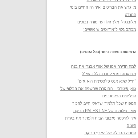
מי גרש את הבריטים ואיך היו החיים בימי
המנדט
מלובנגולו מלך זולו ועד מורה נבוכים
מכתב גלוי ל"אידיוטים שימושיים"
הרשומות הנצפות ביותר (בכל הזמנים)
למה הדירה אמו של אורי אבנרי את בנה
מצוואתה ומתי לחם בכלל באצ"ל
"חייל שלא אנס פלסטינית הוא גזען"
ג'ואן פיטרס – החוקרת שחשפה את הבלוף של
הפליטים הפלסטינים
המפות שכל תלמיד ישראלי חייב להכיר
אוצר צילומים של PALESTINE הריקה
איך להיפטר מזבובי הבית ולפתור את בעיית
היונים
המפה הגדולה של הארץ הריקה