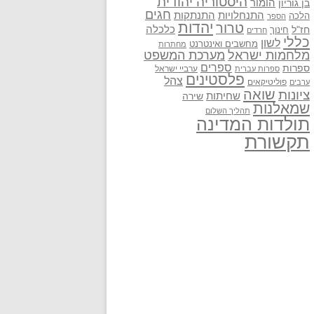
היסטוריה יהודית
בן גוריון
הומור
חגים
התנתקות
התנחלויות
הלכה
הספר
יהדות
טרור
חז"ל
כלכלה
חינוך
חרדים
כללי
לשון
מחשבים ואינטרנט
מחתרות
מלחמות ישראל
מערכת המשפט
ספרים
ספרות
ערביי ישראל
ספרות עברית
פלסטינים
צהל
פוליטיקאים
ערבים
שואה
ציונות
שחיתות
שירה
שמאלנות
תהליך השלום
תולדות המדינה
תקשורת