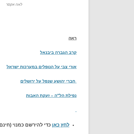
לאה אקסר
ראה
קרב הגברה ביבנאל
אורי צבי על הנופלים במערכות ישראל
חברי יהושע שנפל על ירושלים
נפילת הל"ה – זעקת האבות
לחץ כאן
כדי להירשם כ
מנוי (חינם)