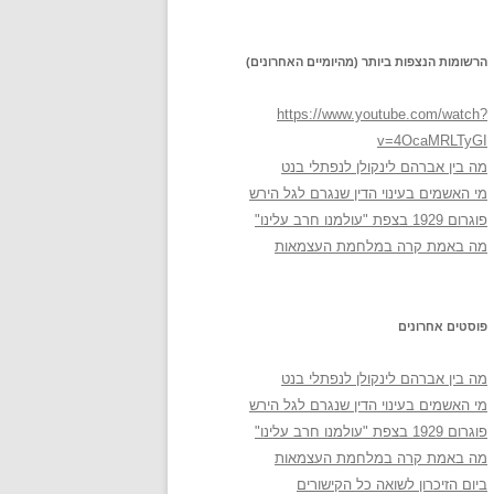
הרשומות הנצפות ביותר (מהיומיים האחרונים)
https://www.youtube.com/watch?
v=4OcaMRLTyGI
מה בין אברהם לינקולן לנפתלי בנט
מי האשמים בעינוי הדין שנגרם לגל הירש
פוגרום 1929 בצפת "עולמנו חרב עלינו"
מה באמת קרה במלחמת העצמאות
פוסטים אחרונים
מה בין אברהם לינקולן לנפתלי בנט
מי האשמים בעינוי הדין שנגרם לגל הירש
פוגרום 1929 בצפת "עולמנו חרב עלינו"
מה באמת קרה במלחמת העצמאות
ביום הזיכרון לשואה כל הקישורים