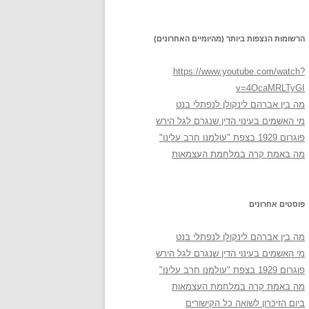
הרשומות הנצפות ביותר (מהיומיים האחרונים)
https://www.youtube.com/watch?
v=4OcaMRLTyGI
מה בין אברהם לינקולן לנפתלי בנט
מי האשמים בעינוי הדין שנגרם לגל הירש
פוגרום 1929 בצפת "עולמנו חרב עלינו"
מה באמת קרה במלחמת העצמאות
פוסטים אחרונים
מה בין אברהם לינקולן לנפתלי בנט
מי האשמים בעינוי הדין שנגרם לגל הירש
פוגרום 1929 בצפת "עולמנו חרב עלינו"
מה באמת קרה במלחמת העצמאות
ביום הזיכרון לשואה כל הקישורים