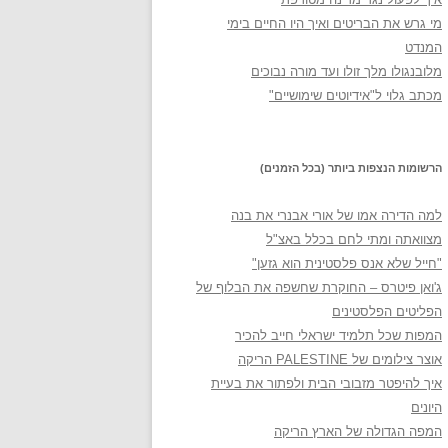
מי גרש את הבריטים ואיך היו החיים בימי
המנדט
מלובנגולו מלך זולו ועד מורה נבוכים
מכתב גלוי ל"אידיוטים שימושיים"
הרשומות הנצפות ביותר (בכל הזמנים)
למה הדירה אמו של אורי אבנרי את בנה
מצוואתה ומתי לחם בכלל באצ"ל
"חייל שלא אנס פלסטינית הוא גזען"
ג'ואן פיטרס – החוקרת שחשפה את הבלוף של
הפליטים הפלסטינים
המפות שכל תלמיד ישראלי חייב להכיר
אוצר צילומים של PALESTINE הריקה
איך להיפטר מזבובי הבית ולפתור את בעיית
היונים
המפה הגדולה של הארץ הריקה