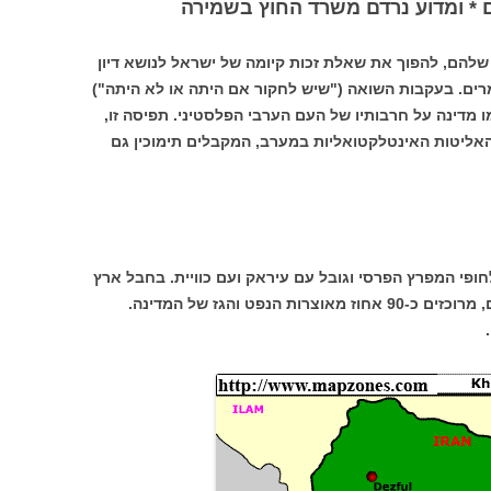
 ומדוע נרדם משרד החוץ בשמירה
שלהם, להפוך את שאלת זכות קיומה של ישראל לנושא דיון
רים. בעקבות השואה ("שיש לחקור אם היתה או לא היתה")
מדינה על חרבותיו של העם הערבי הפלסטיני. תפיסה זו,
האליטות האינטלקטואליות במערב, המקבלים תימוכין גם
חופי המפרץ הפרסי וגובל עם עיראק ועם כוויית. בחבל ארץ
זה, ששטחו כ-63 אלף קילומטרים מרובעים, מרוכזים כ-90 אחוז מאוצרות הנפט והגז של המדינה.