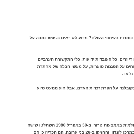
איך קורה שכל העובדות הללו אינן תופסות כותרות בעיתוני העולם? מדוע לא ראינו ב-cnn כתבה על
י זרים. כל העובדות ידועות. כלי התקשורת הערביים
חים על הפגנות סוערות, על מעשי חבלה של מחתרת
ג'אד.
קובלנה על הפרת זכויות האדם. אבל חוץ ממעט סיוע
פעם אחת פרצו החוזיסטאנים לתודעה העולמית באמצעות טרור. ב-30 באפריל 1980 השתלטו שישה
אנשים חמושים על בנין שגרירות איראן שבמרכז לונדון, והחזיקו ב-26 בני ערובה. הם הכריזו כי הם