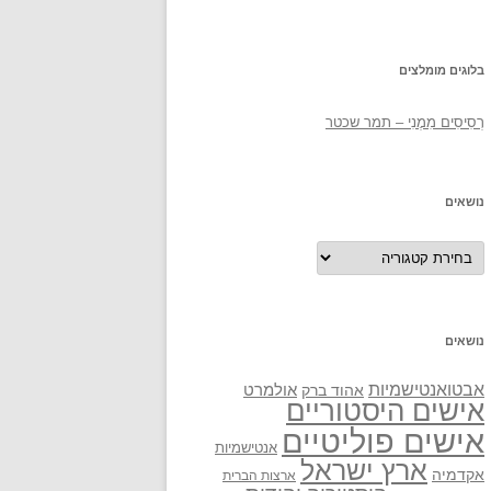
בלוגים מומלצים
רְסִיסִים מִמֶנִי – תמר שכטר
נושאים
נושאים
נושאים
אבטואנטישמיות
אולמרט
אהוד ברק
אישים היסטוריים
אישים פוליטיים
אנטישמיות
ארץ ישראל
אקדמיה
ארצות הברית