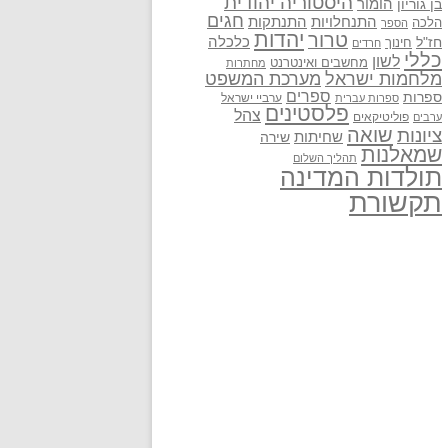
היסטוריה יהודית
בן גוריון
הומור
חגים
התנתקות
התנחלויות
הלכה
הספר
יהדות
טרור
חז"ל
כלכלה
חינוך
חרדים
כללי
לשון
מחשבים ואינטרנט
מחתרות
מלחמות ישראל
מערכת המשפט
ספרים
ספרות
ערביי ישראל
ספרות עברית
פלסטינים
צהל
פוליטיקאים
ערבים
שואה
ציונות
שחיתות
שירה
שמאלנות
תהליך השלום
תולדות המדינה
תקשורת