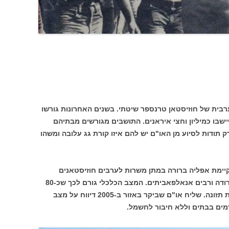
רבית של חוזיסטאן טרנספר שיטתי. בשנים האחרונות גורשו
 התיישבו כמיליון וחצי איראנים. התושבים מגורשים מבתיהם
 תודות לסיוע מן האו"ם יש להם איזו קורת גג עלובה ומשהו
קיימת אפליה ברורה במתן משרות לערבים חוזיסטאנים
ורבים המובטלים בתוכם. מערכת החינוך ירודה ורבים אנאלפאביתים. המצב הכלכלי גורם לכך שכ-80
אחוז מילדי חוזיסטאן הערבים סובלים מתת תזונה. שליח או"ם שביקר באזור ב-2005 דיווח על מצב
רמים בבתים וללא חיבור לחשמל.