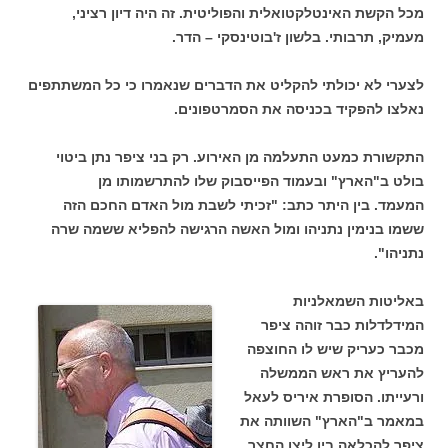
מכל הקשת האינטלקטואלית והפוליטית. זה היה דיון רציני,
מעמיק, תרבותי. בלשון ז'בוטינסקי – הדר.
לצערי לא יכולתי להקליט את הדברים שנאמרו כי כל המשתתפים
נאלצו להפקיד בכניסה את הסמרטפונים.
התקשורת כמעט התעלמה מן האירוע. רק בני ציפר נתן ביטוי
בולט ב"הארץ" ובעמוד הפייסבוק שלו להתרשמותו מן
המעמד.
בין היתר כתב: "זכיתי לשבת מול האדם החכם הזה
ששמו בנימין נתניהו ומול האשה הרגישה להפליא ששמה שרה
נתניהו".
באליטות השמאלניות
המידלדלות כבר זוהה ציפר
מכבר כעריק שיש לו החוצפה
להעריץ את ראש הממשלה
ורעייתו.
הסופרת איריס לעאל
במאמר ב"הארץ" השוותה את
ציפר להכלאה בין ליצן החצר