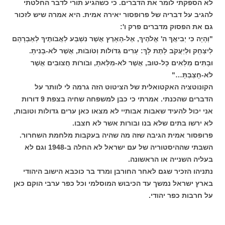
לא הספקתי לומר את הדברים. כי כשהגיע תורי לדבר החלטתי
להגיב על דבריה של פרופסור יאירה אמית. היא אמרה שיש לזכור
גם את הפסוק מדברים פרק ו':
"וְהָיָה כִּי יְבִיאֲךָ ה' אֱלֹהֶיךָ, אֶל-הָאָרֶץ אֲשֶׁר נִשְׁבַּע לַאֲבֹותֶיךָ לְאַבְרָהָם
לְיִצְחָק וּלְיַעֲקֹב לָתֶת לָךְ: עָרִים גְּדֹולֹות וְטֹובֹות, אֲשֶׁר לֹא-בָנִיתָ.
וּבָתִּים מְלֵאִים כָּל-טוּב, אֲשֶׁר לֹא-מִלֵּאתָ, וּבֹורֹות חֲצוּבִים אֲשֶׁר
לֹא-חָצַבְתָּ…"
הקונוטציה האקטואלית של הציטוט הזה גרמה לי לוותר על
הדברים שהכנתי. אמרתי כי כבן למשפחה שחיה בצפת 9 דורות
אני יכול להעיד שאבות אבותיי לא מצאו כאן ערים גדולות וטובות,
לא ירשו בתים שלא בנו ובורות אשר לא חצבו.
פרופסור אמית הגיבה שזה מה שהיה בעקבות מלחמת השחרור.
השבתי שההיסטוריה של עם ישראל לא החלה ב-1948 וגם לא
בעליה השנייה או הראשונה.
נתניהו הזכיר שגם לאחר החורבן ומרד בר כוכבא הישוב היהודי
בארץ ישראל נמשך עד הכיבוש המוסלמי וכל כפר ערבי הוקם כאן
על חרבות כפר יהודי.