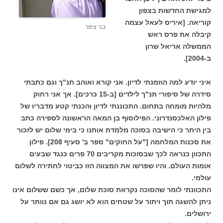
למגישת החדשות בצפון
קוריאה. [איריס לעאל עצמה
בני ציפר
קיבלה את פרס ראש
הממשלה אריאל שרון
ב-2004].
איני יודע למה הוזמנתי לדיון. אני קורא ואוהב תנ"ך וגם כתבתי
סידרה של סיפורי תנ"ך לילדים [ב-15 כרכים]. אך אני רחוק
מלהיות מומחה בתחום. התכוננתי לדיון והכנתי קטע מדבריו של
פילון האלכסנדרוני. הפילוסוף בן המאה הראשונה לספירה כתב
בין היתר כי הישיבה בסוכה מלמדת אותנו כי בימי שלום יש לזכור
את סכנות המלחמה ["על החוקים" ספר ב' סעיף 208]. פילון
התכוון כנראה לכך שבסוכות מקריבים 70 פרים כנגד שבעים
אומות העולם. והיו שפרשו את המצווה הזו כביטוי לחתירה לשלום
עולמי.
התכוונתי לומר שהסוכה נקראת סוכת שלום, אך כשם ששלום אינו
ניתן להשגה תוך ויתור על שטחים הוא לא יושג גם אם נוותר על
ירושלים.