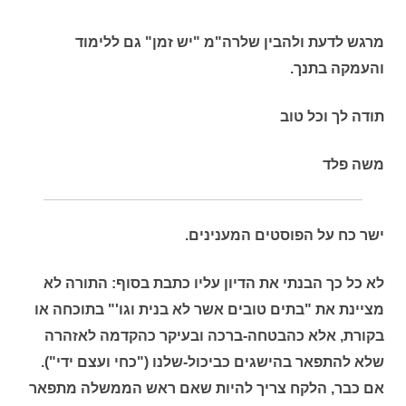
מרגש לדעת ולהבין שלרה"מ "יש זמן" גם ללימוד
והעמקה בתנך.
תודה לך וכל טוב
משה פלד
י
שר כח על הפוסטים המענינים.
לא כל כך הבנתי את הדיון עליו כתבת בסוף: התורה לא
מציינת את "בתים טובים אשר לא בנית וגו'" בתוכחה או
בקורת, אלא כהבטחה-ברכה ובעיקר כהקדמה לאזהרה
שלא להתפאר בהישגים כביכול-שלנו ("כחי ועצם ידי").
אם כבר, הלקח צריך להיות שאם ראש הממשלה מתפאר