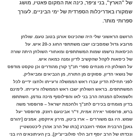
של "הארץ", בני ציפר, כינה את המקום פאטיו, מושג
שמקורו באדריכלות הספרדית של ימי הביניים. לעורך
ספרותי מותר.
הרושם הראשוני שלי היה שהכינוס אורגן בטוב טעם. שולחן
מרובע גדול שמסביבו ישבו משתתפי החוג כ-20 איש. על
הכיסאות נרשמו שמות המשתתפים ומאחורי השולחן היתה שורה
של כיסאות לקהל שהקשיב לדיון ומנה כמאה איש.
על השולחן היו מונחים ספרי תנ"ך קורן מהודרים וכן טקסט מודפס
של נושאי הדיון. פסוקים מן התורה, מן הנביאים ומביאליק.
לפני תחילת הדיון עברו ראש הממשלה ורעייתו ולחצו ידיים לכל
המשתתפים. בראש השולחן ישבו ראש הממשלה ורעייתו. לימינם
ולשמאלם המנחה הרב בני לאו והפילוסוף מיכה גודמן. השתתפו
בדיון מומחים בכירים לתנ"ך ולחכמת ישראל – פרופסור משה
ברש, פרופסור יאירה אמית, ד"ר אבינועם רוזנק. פרופסור יעל
שמש. היו גם משוררים – ארז ביטון, מירון איזקסון. אמנים [יהורם
גאון] הרבנית אסתי רוזנברג [בתו של הרב אהרן ליכטנשטיין
ונכדתו של הרב יוסף דוב הלוי סולובייצ'יק]. בין העיתונאים היו בני