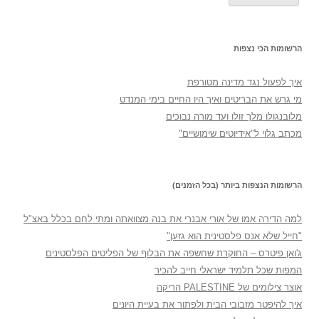
הרשומות הכי נצפות
איך לפעול נגד מדינה מטורפת
מי גרש את הבריטים ואיך היו החיים בימי המנדט
מלובנגולו מלך זולו ועד מורה נבוכים
מכתב גלוי ל"אידיוטים שימושיים"
הרשומות הנצפות ביותר (בכל הזמנים)
למה הדירה אמו של אורי אבנרי את בנה מצוואתה ומתי לחם בכלל באצ"ל
"חייל שלא אנס פלסטינית הוא גזען"
ג'ואן פיטרס – החוקרת שחשפה את הבלוף של הפליטים הפלסטינים
המפות שכל תלמיד ישראלי חייב להכיר
אוצר צילומים של PALESTINE הריקה
איך להיפטר מזבובי הבית ולפתור את בעיית היונים