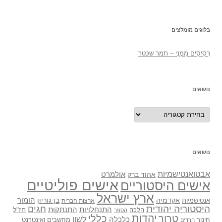
בלוגים מומלצים
רְסִיסִים מִמֶנִי – תמר שכטר
נושאים
נושאים
נושאים
אבטואנטישמיות
אולמרט
אהוד ברק
אישים פוליטיים
אישים היסטוריים
ארץ ישראל
אקדמיה
בן גוריון
הומור
אנטישמיות
ארצות הברית
היסטוריה יהודית
חגים
התנתקות
התנחלויות
חז"ל
הלכה
הספר
יהדות
כללי
טרור
לשון
כלכלה
מחשבים ואינטרנט
חינוך
חרדים