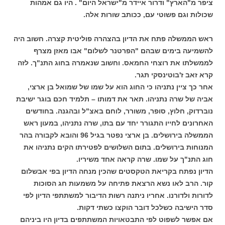
ציפר מ"הארץ" ודרור איידר מ"ישראל היום" . היו גם אמהות
שכולות וגם פשוטי עם, ככותב שורות אלה.
ראש הממשלה פתח את הדיון בהצהרה פוליטית קצרה. חשוב היה
להשמיעה בימים שבהם "הפרטנר לשלום" אבו מאזן מצרף
לממשלתו את רוצחי החמאס. וחשוב שנאמרה בחוג התנ"ך. לזה
קרא זאב ז'בוטינסקי תגר.
אחר כך ציין נתניהו כי החוג הוא על שמו של שמואל בן ארצי,
אביה של שרה נתניהו. תאר את דמותו – תלמיד חכם בוגר ישיבת
נוברדוק, חלוץ, סופר, משורר, לוחם באצ"ל ובהגנה. בחודשים
האחרונים לחייו התגורר יחד עם בתו, שרה נתניהו, במעון ראש
הממשלה בירושלים. בן ארצי נפטר בגיל 96 והובא לקבורה בהר
המנוחות בירושלים. בתום השלושים לפטירתו הקים נתניהו את
חוג התנ"ך על שמו. שרה קראה אחד משיריו.
הדיון נפתח בקריאת הטקסטים שהכין מנחה הדיון בפי אבשלום
קור. הרב לאו נשא הרצאת פתיחה על משמעות חג הסוכות
לדורות ולדורנו. אחריו ניתנה רשות הדיבור למשתתפי הדיון לפי
סדר הישיבה כשלכל דובר הוקצו כשתי דקות.
אם אפשר לשפוט לפי התבטאויות המשתתפים בדיון היו ביניהם