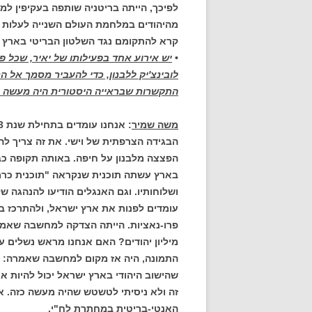
לפיכך, הייתה בריטניה שותפה בעקיפין ל
מהיהודים במלחמת העולם השנייה לעלות מ
קרא להתקומם נגד השלטון הבריטי בארץ 
•
יש אירוע אחד בפעילותו של יאיר, שכל פע
לובינצ'יק ללבנון, כדי להעביר מסמך אל 
התקשרות שבראייה היסטורית היה מעשה 
משה שמיר
: אנחנו עומדים בתחילת שנת 1943, שבה ה
הבגידה הצרפתית של וישי. את זה צריך לה
הפצצה מלבנון על חיפה. באותה תקופה כב
בארץ עשתה תוכנית שנקראה "תוכנית כרמ
ושלוחותיו. וגם האנגלים הודיעו להנהגה 
עומדים לפנות את ארץ ישראל, ולהתרכז בסו
פרו-נאציות. הייתה הצדקה למחשבה שאמר
מיליון יהודים? האם אנחנו מראש נשלים ע
התמונה, היה אז מקום למחשבה שאמרה: מו
שהישוב היהודי בארץ ישראל יכול להיות אנ
זה ולא ניסיתי לטשטש שהיה מעשה כזה. 
האנטי-בריטית במחתרת לח"י.