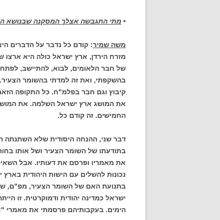
•
מתי התגבשה אצלך המסקנה שבנושא היח
משה שמיר
: קודם כל נדבר על הדברים הי
מזרח הירדן, ארץ ישראל כולה היא ארצו 
של חבר הלאומים, לבוא, להתיישב, לפתח ו
בהשקפתי, ואת זה למדתי בהשומר הצעיר. מ
קיבוץ וגם חבר בפלמ"ח. כל התקופה הזאת 
את המושג ארץ ישראל השלמה. את המושג ה
החמישים. זה קודם כל.
דבר שני, ההנחה היסודית שלא השתנתה היא
בתודעתו של השומר הצעיר ושל אותו בחור 
את מאמריו ופרסם את דעותיו. אבל השאיפ
נכונות להשלים עם הישות היהודית בארץ י
בתנועת האם של השומר הצעיר, מפ"ם, שגם
ישראל כמדינה יהודית ודמוקרטית. זו הי
הימים. בעקבותיהם פרסמתי את מאמרי "אין