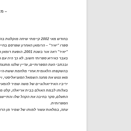
– מאת יוסף או
בחודש מאי 2002 קיימתי שיחה 
ספרו "יאיר" – הרומאן האחרון שפרסם בחייו
"יאיר" ראה אור בשנ
בעבר כאירוע ספרותי חשוב. לא כך היה עם 
ובכתבי העת הספרותיים, עדיין שלטו מתנגדי
בהשקפתו הלאומית אחרי מלחמת ששת-הימ
מאז נטש את מחנה השמאל הסוציאליסטי, וי
יריביו האידיאולוגיים של משה שמיר להמעי
בעלותו לבמת האולם בבית אריאלה, קלט מש
התעלם, סקר בחיבה את הקהל שלו והתיישב
הספרותית.
עתה, במלאות עשור למותו של שמיר מן הרא