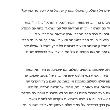
ס אל השלטון האנגלי בארץ ישראל צדק יאיר מהאחרים
?
ציבים בחיי ובהשקפותי. למשל שארץ ישראל כולה, לרבות
של עם ישראל. וזכותו המלאה של עם ישראל, בהתאם למנדט
לחיות בכל חלק מחלקי ארץ ישראל. זה דבר יציב
נעורי הייתי חבר בהשומר הצעיר, ואחר כך גם הייתי חבר
החזיק השומר הצעיר בזכותנו על ארץ ישראל ואפילו יצר
זה תמצאו בתֶזיסים של מאיר יערי עוד בראשית שנות
, שאנחנו שואפים לשלום עם שכנינו. זה היה חזק מאוד
צעיר, אני עצמי מלפני עשרות רבות של שנים, שכתב אז
ה שלנו לשלום נתמכה אז באמונה, שגם בצד הערבי יש
שראל. וגם מאוחר יותר, אחרי שהמדינה נוסדה, האמינו
 בצד הערבי תהיה נכונות להגיע לשכנות טובה עם מדינת
יתה אשליה, והיא נופצה בשבועות שקדמו למלחמת ששת
 דרך בחזרה" על עמוד שלם בעיתון "מעריב", שבו הייתי