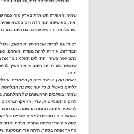
להרתיע מלפרסם רומן על מנהיג לח"י 
שמיר:
האווירה השוררת בארץ מזה כמה שנ
יאיר, באישיותו המיוחדת וגם בנושא שהיה
ישראל. וזהו הנושא שניצב גם היום במרכז ח
רציתי גם לבדוק את האישיות הזאת, שכולם 
הבדידות, איך זה להיות מנודה ומוחרם. ו
כתב יאיר בשיר "החיילים האלמונים" את 
שנשאר בשורה עד היום, והוא המשיך להי
מותו.
•
אתה טוען, שיאיר צדק מן האחרים, ובכל
ללחום באנגלים כל עוד נמשכת המלחמה ב
שמיר:
לרוסיה הסובייטית, עדיין החזיקו הגרמנים
להשמיד אותם. מחנות ההשמדה הם תוצר של
האנגלים היו מרשים למאות אלפים של יהו
בנושא היהודי הייתה אחרת. ועידת ואנזה ש
מתאר אותה בספר, היתה פרי המסקנה שלה