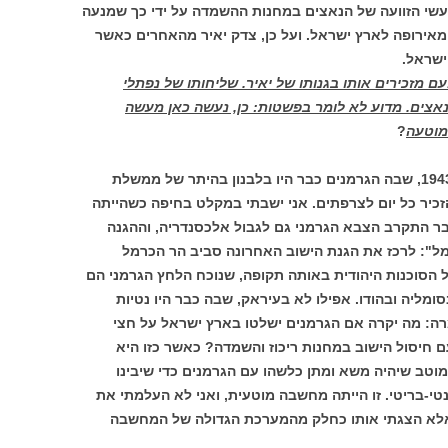
מעשי הזוועה של הנאצים במחנות ההשמדה על ידי כך שמנעה
אירופה לארץ ישראל. ועל כן, צדק יאיר מהאחרים כאשר
ישראל.
ם מזכירים אותו בגנותו של יאיר. שליחותו של נפתלי
הנאצים. מדוע לא לומר בפשטות: כן, נעשה כאן מעשה
מוטעה
?
גרמנים כבר היו בלבנון בהיתר של ממשלת
זכיר כל יום לצרפתים. אני ישבתי במקלט בחיפה כשהייתה
ר התקרב הצבא הגרמני גם לגבול אלכסנדריה, וההגנה
ל": לרכז את הגנת הישוב האחרונה סביב הר הכרמל
של הסוכנות היהודית באותה תקופה, שנוכח הלחץ הגרמני הם
מליה ובהודו. אפילו לא בעיראק, שבה כבר היו נטיות
ה: מה יקרה אם הגרמנים ישלטו בארץ ישראל על חצי
ם חיסול הישוב במחנות ריכוז והשמדה? כאשר כזו היא
טב שיהיה משא ומתן כלשהו עם הגרמנים כדי שיבינו
טי-בריטי. זו הייתה מחשבה מוטעית, ואני לא העלמתי את
אלא הצגתי אותו כחלק מהמערכת הגדולה של המחשבה