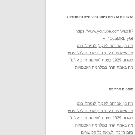
הרשומות הנצפות ביותר (מהיומיים האחרונים)
https://www.youtube.com/watch?
v=4OcaMRLTyGI
מה בין אברהם לינקולן לנפתלי בנט
מי האשמים בעינוי הדין שנגרם לגל הירש
פוגרום 1929 בצפת "עולמנו חרב עלינו"
מה באמת קרה במלחמת העצמאות
פוסטים אחרונים
מה בין אברהם לינקולן לנפתלי בנט
מי האשמים בעינוי הדין שנגרם לגל הירש
פוגרום 1929 בצפת "עולמנו חרב עלינו"
מה באמת קרה במלחמת העצמאות
ביום הזיכרון לשואה כל הקישורים