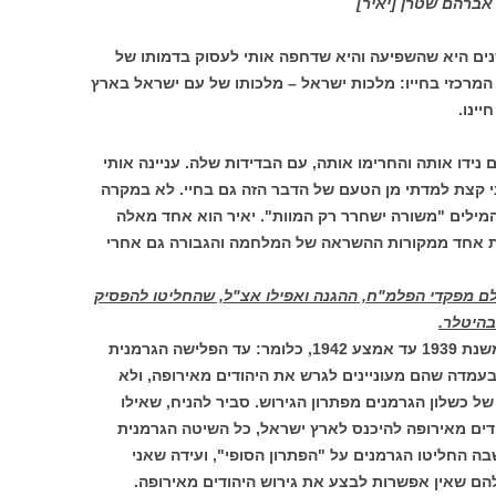
אברהם שטרן [יאיר]
ים היא שהשפיעה והיא שדחפה אותי לעסוק בדמותו של
 המרכזי בחייו: מלכות ישראל – מלכותו של עם ישראל בארץ
יינו.
נידו אותה והחרימו אותה, עם הבדידות שלה. עניינה אותי
אני קצת למדתי מן הטעם של הדבר הזה גם בחיי. לא במקרה
המילים "משורה ישחרר רק המוות". יאיר הוא אחד מאלה
ות אחד ממקורות ההשראה של המלחמה והגבורה גם אחרי
לם מפקדי הפלמ"ח, ההגנה ואפילו אצ"ל, שהחליטו להפסיק
היטלר.
בשלבים הראשונים של המלחמה, משנת 1939 עד אמצע 1942, כלומר: עד הפלישה הגרמנית
 בעמדה שהם מעוניינים לגרש את היהודים מאירופה, ולא
 כשלון הגרמנים מפתרון הגירוש. סביר להניח, שאילו
דים מאירופה להיכנס לארץ ישראל, כל השיטה הגרמנית
בה החליטו הגרמנים על "הפתרון הסופי", ועידה שאני
ם שאין אפשרות לבצע את גירוש היהודים מאירופה.