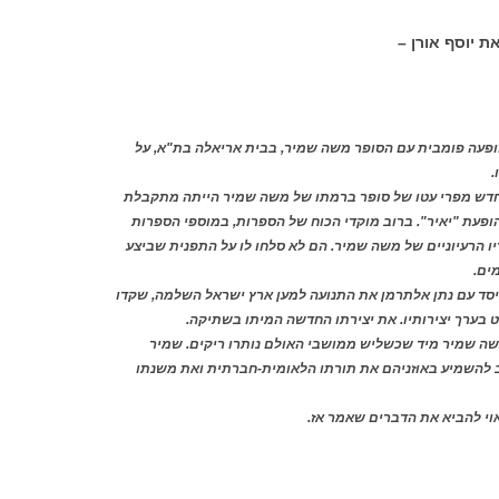
רן –
מוקלטת בהופעה פומבית עם הסופר משה שמיר, בבית אריאלה בת"א, על
.
ת 2001. הופעת רומאן חדש מפרי עטו של סופר ברמתו של משה שמיר הייתה מתקבלת
הופעת "יאיר". ברוב מוקדי הכוח של הספרות, במוספי הספרות
ו הרעיוניים של משה שמיר. הם לא סלחו לו על התפנית שביצע
ים.
יסד עם נתן אלתרמן את התנועה למען ארץ ישראל השלמה, שקדו
ט בערך יצירותיו. את יצירתו החדשה המיתו בשתיקה.
ה שמיר מיד שכשליש ממושבי האולם נותרו ריקים. שמיר
 להשמיע באוזניהם את תורתו הלאומית-חברתית ואת משנתו
וי להביא את הדברים שאמר אז.