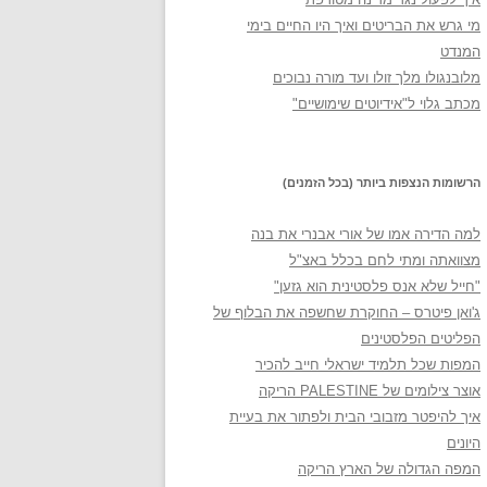
מי גרש את הבריטים ואיך היו החיים בימי
המנדט
מלובנגולו מלך זולו ועד מורה נבוכים
מכתב גלוי ל"אידיוטים שימושיים"
הרשומות הנצפות ביותר (בכל הזמנים)
למה הדירה אמו של אורי אבנרי את בנה
מצוואתה ומתי לחם בכלל באצ"ל
"חייל שלא אנס פלסטינית הוא גזען"
ג'ואן פיטרס – החוקרת שחשפה את הבלוף של
הפליטים הפלסטינים
המפות שכל תלמיד ישראלי חייב להכיר
אוצר צילומים של PALESTINE הריקה
איך להיפטר מזבובי הבית ולפתור את בעיית
היונים
המפה הגדולה של הארץ הריקה