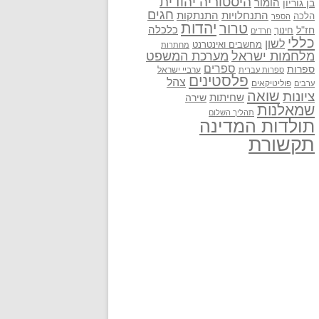
היסטוריה יהודית
בן גוריון
הומור
חגים
התנתקות
התנחלויות
הלכה
הספר
יהדות
טרור
חז"ל
כלכלה
חינוך
חרדים
כללי
לשון
מחשבים ואינטרנט
מחתרות
מלחמות ישראל
מערכת המשפט
ספרים
ספרות
ערביי ישראל
ספרות עברית
פלסטינים
צהל
פוליטיקאים
ערבים
שואה
ציונות
שחיתות
שירה
שמאלנות
תהליך השלום
תולדות המדינה
תקשורת