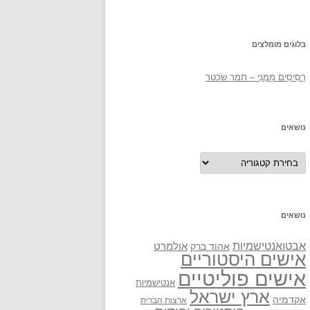
בלוגים מומלצים
רְסִיסִים מִמֶנִי – תמר שכטר
נושאים
נושאים
נושאים
אבטואנטישמיות
אולמרט
אהוד ברק
אישים היסטוריים
אישים פוליטיים
אנטישמיות
ארץ ישראל
אקדמיה
ארצות הברית