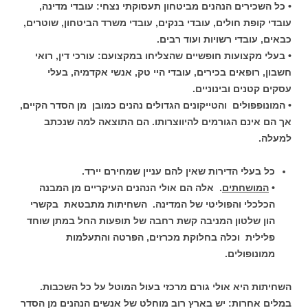
• כל השכירים הנהנים מביטחון תעסוקתי נצחי: עובדי מדינה,
עובדי קופת חולים, עובדי בנקים, עובדי משרד הביטחון, שוטרים,
כבאים, עובדי רשויות ועוד רבים.
• בעלי מקצועות חופשיים שהצליחו במקצועם: עורכי דין, רואי
חשבון, רופאים בכירים, עובדי היי טק, אנשי אקדמיה, בעלי
עסקים קטנים ובינוניים.
• המונופפולים והטייקונים הגדולים נהנים כמובן מן הסדר הקיים,
אך הם אינם הגורמים להיווצרותו.
הם התוצאה למה שנכתב
למעלה.
כל בעלי הדירות שאין להם עניין שמחירם יירד.
•
המושחתים
. אלה הם אולי הנהנים העיקריים מן המבנה
הכלכלי והפוליטי של המדינה. השחיתות מתבטאת בקשרי
הון שלטון המניבה קשת רחבה של תופעות החל במתן שוחד
פלילית וכלה בחלוקת מכרזים, הפרטה והתעלמות
ממונופולים.
השחיתות היא אולי גורם מרכזי בעול המוטל על כל השכבות.
במלים אחרות: יש בארץ רוב מוחלט של אנשים הנהנים מן הסדר