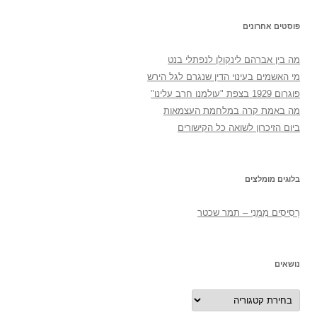
פוסטים אחרונים
מה בין אברהם לינקולן לנפתלי בנט
מי האשמים בעינוי הדין שנגרם לגל הירש
פוגרום 1929 בצפת "עולמנו חרב עלינו"
מה באמת קרה במלחמת העצמאות
ביום הזיכרון לשואה כל הקישורים
בלוגים מומלצים
רְסִיסִים מִמֶנִי – תמר שכטר
נושאים
נושאים