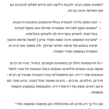
*כשהוא מזמין כבאי לכבות דליקה הוא נדרש לשלם לכבאים גם
אם השרפה אינה בביתו,
הוא נתקע בדרך לעבודה בגלל שיבושים בתנועת הרכבות.
*כשהוא נזקק לשירותי משטרת ישראל הוא נתקל לעתים
באדישות, לעתים בשרירות לב ולעתים באלימות.
*מערכת המשפט אינה עושה תמיד צדק [ למשל פרשת האנס
שיצא בעונש של שישה חודשי שרות] ולא משנה אם זכית או
הפסדת במשפט תמיד תפסיד.
• כל הדוגמאות הללו הן בנושאים הקטנים. בגדול: צעירים רבים
שעשו צבא ועושים מילואים נאנקים בעול הוצאות על שכר לימוד
והוצאות שכר דירה. הם מתוסכלים נוכח העובדה שצעירים רבים –
חרדים, חילונים, ערבים – נהנים מפטור מכל חובה. גרוע מזה: הם
אינם רואים אופק של רכישת דירה, התבססות במקצוע והקמת
משפחה.
אם כל כך רע מדוע לא מתחוללת כאן מהפכה שתשנה סדרי