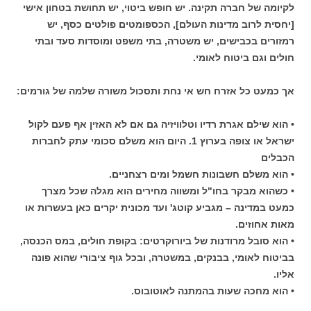
לקיומה של חברה תקינה. יש חופש ביטוי, יש תחושת בטחון אישי
[יחסית לרוב מדינות העולם], הכספומטים פולטים כסף, יש
רמזורים בכבישים, יש משטרה, בתי משפט ומוסדות סעד ובתי
חולים וגם ביטוח לאומי.
אך כמעט כל אזרח חש אי נחת ותסכול משורה שלמה של גורמים:
• הוא שילם אגרת רדיו וטלוויזיה גם אם לא האזין אף פעם לקול
ישראל או צופה בערוץ 1. היום הוא משלם סכומי עתק לחברות
הכבלים
• הוא משלם חשבונות חשמל ומים רצחניים.
• כשהוא מבקר בחו"ל ומשווה מחירים הוא מגלה שכל מצרך
כמעט במדינה – מגביע קוטג' ועד מכונית יקרים כאן בעשרות או
מאות אחוזים.
• הוא סובל מרודנות של ביורוקרטים: בקופת חולים, במס הכנסה,
בביטוח לאומי, בבנקים, במשטרה, ובכל גוף ציבורי שהוא פונה
אליו.
• הוא מחכה שעות בהמתנה לאוטובוס.