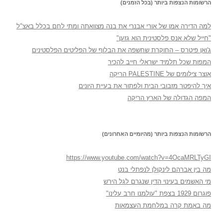
הרשומות הנצפות ביותר (בכל הזמנים)
למה הדירה אמו של אורי אבנרי את בנה מצוואתה ומתי לחם בכלל באצ"ל
"חייל שלא אנס פלסטינית הוא גזען"
ג'ואן פיטרס – החוקרת שחשפה את הבלוף של הפליטים הפלסטינים
המפות שכל תלמיד ישראלי חייב להכיר
אוצר צילומים של PALESTINE הריקה
איך להיפטר מזבובי הבית ולפתור את בעיית היונים
המפה הגדולה של הארץ הריקה
הרשומות הנצפות ביותר (מהיומיים האחרונים)
https://www.youtube.com/watch?v=4OcaMRLTyGI
מה בין אברהם לינקולן לנפתלי בנט
מי האשמים בעינוי הדין שנגרם לגל הירש
פוגרום 1929 בצפת "עולמנו חרב עלינו"
מה באמת קרה במלחמת העצמאות