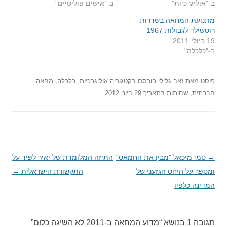
ב-"אוליגרכיות"
ב-"אישים פוליטיים"
מתנועת המחאה בשדרות
רוטשילד לגבולות 1967
19 ביולי 2011
ב-"כלכלה"
פוסט
מאת
זאב גלילי
פורסם בקטגוריה
אוליגרכיות
,
כלכלה
,
מחאה
חברתית
,
שחיתות
בתאריך
29 ביוני 2012
.
→
ניווט
סמי מיכאל "מבין את החמאס"
התיזה המלומדת של יאיר לפיד על
בפוסטים
ומספר על היחס הגזעני של
התקשורת הישראלית
←
המדינה כלפיו
תגובה 1 בנושא “
מדוע המחאה ב-2011 לא השיגה כלום
”