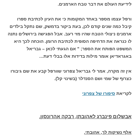
לידיעת העולם את דבר טבח הארמנים.
ורפל עצמו מספר באחד המקומות כי את העיון לכתיבת ספרו
קיבל כמה שנים קודם לכן, בעת ביקור בדמשק, שם נתקל בילדים
ארמנים ניצולי הטבח שהיו מזי רעב. אבל הפגישה בירושלים נתנה
לו כנראה את הדחיפה הסופית לכתיבת הרומן. הוכחה לכך היא
המשפט הפותח את הספר; " אם הגעתי לכאן – גבריאל
באגראדיאן אומר מילות בדידות אלו בבלי דעת…
אין זה מקרה, אמר לי גבריאל צפרוני שוורפל קבע את שם גיבורו
כצרוף של שמי ושם הסנדלר (בשינוי קל).
לקריאת
סיפורו של צפרוני
אבשלום פינברג לאהובתו, רבקה אהרונסון.
אלף נשיקות לך, אהובתי.