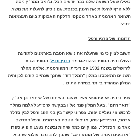
כאילו שעל השואה שלנו כבר יודעים הכל. וג'ומס ממר"ץ ניסה
ללא הרף להעלות את הענין בכנסת. גם ניסיון להעלות את נושא
השואה הארמנית באחד מטקסי הדלקת האבוקות ביום העצמאות
נמנע.
תרומתו של פרנץ ורפל
חשוב לציין כי מי שהעלה את נושא הטבח בארמנים לתודעת
העולם היה הסופר היהודי-גרמני
פרנץ ורפל
. הסופר הגיע
לירושלים בשנת 1932 עם רעייתו המפורסמת, אלמה מהלר.
השניים התאכסנו במלון "המלך דוד" שחנך שנתיים קודם לכן והיה
המלון המהודר ביותר במזרח התיכון.
צפרוני היה אז עיתונאי צעיר שעבד בעיתונו של איתמר בן אב"י,
"דואר היום". בעל המלון פנה אליו בבקשה שיסייע לאלמה מהלר
לרכוש זוג נעליים יפות. צפרוני קישר בין בני הזוג ורפל לבין סדלר
ארמני, גרבידיאן שמו, מניצולי הטבח בארמנים. ורפל התרשם
מאד מן הסנדלר, עמו קיים כמה שיחות ובשנת 1933 הופיע ספרו
"ארבעים הימים של מוסא דאג" שהפך לרב מכר עולמי שהביא