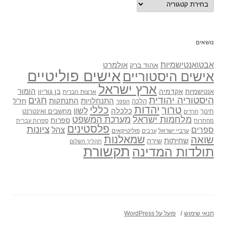
נושאים
אבטואנטישמיות
אולמרט
אהוד ברק
אישים פוליטיים
אישים היסטוריים
ארץ ישראל
אקדמיה
בן גוריון
הומור
אנטישמיות
ארצות הברית
היסטוריה יהודית
חגים
התנתקות
התנחלויות
חז"ל
הלכה
הספר
יהדות
כללי
טרור
לשון
כלכלה
מחשבים ואינטרנט
חינוך
חרדים
מלחמות ישראל
מערכת המשפט
ספרות
מחתרות
ספרות עברית
פלסטינים
ציונות
ספרים
צהל
ערביי ישראל
פוליטיקאים
ערבים
שואה
שמאלנות
שחיתות
שירה
תהליך השלום
תקשורת
תולדות המדינה
תנאי שימוש
פועל על WordPress