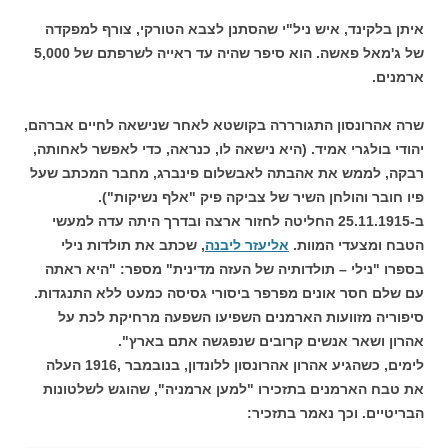
איתן בלקינד, איש ניל"י שהסתנן לצבא הטורקי, צורף למפקדה
של ג'מאל פאשה. הוא סיפר שהיה עד ראייה לשרפתם של 5,000
ארמנים.
שרה אהרונסון התגורררה בקושטא לאחר שנישאה לחיים אברהם,
יהודי בולגרי אמיד. (היא נישאה לו, כנראה, כדי לאפשר לאחותה,
רבקה, לממש את אהבתה לאבשלום פינברג, מחבר המכתב שעל
פיו חובר והולחן השיר של צביקה פיק "אלף נשיקות").
ב-25.11.1915 החליטה לחזור ארצה ובדרך היתה עדה למעשי
הטבח ומצעדי המוות.
אליעזר ליבנה
, שכתב את תולדות נילי
בספרו "נילי – תולדותיה של העזה מדינית" מספר: "היא ראתה
עם שלם חסר אונים מפרפר ביסורי גסיסה כמעט ללא התנגדות.
סיפוריה מזוועות הארמנים השפיעו השפעה מרחיקת לכת על
אהרון ושאר אנשים קרובים שנפגשה אתם בארץ".
לימים, כשהגיע אהרון אהרונסון ללונדון, בנובמבר ,1916 העלה
את טבח הארמנים בתזכירו "למען ארמניה", שהוגש לשלטונות
הבריטיים. וכך נאמר בתזכיר: