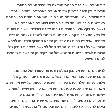
את הטבח. עוד לפני הקמת המדינה לא נכלל הטבח בספרי
הלימוד. בין היתר בנימוק שכינוי הטבח בארמנים "שואה" יגמד
את השואה שלנו. חוסר הסימטריה בין השואה היהודית לבין הטבח
בארמנים בולט במיוחד לאור העובדה שהטבח באמרנים לא
נעשה על רקע גזעי. הטורקים טבחו אז גם כורדים, אשורים ויוונים
על רקע התעוררות קבוצות אתניות שונות להשיג לעצמם הגדרה
עצמית. ארמנים רבים גם ערקו מן הצבא הטורקי והתגייסו לצבא
הרוסי שפעל נגד טורקיה. הטבח החל למעשה בעקבות ניסיון של
הרוסים לגייס ארמנים והחשש של הטורקים מן האפשרות שיהפכו
לגייס חמישי.
לדעתי נהגה ישראל נכון כשלא הצטרפה לשורה של המדינות
שהכריזו על הטבח בארמניה כעל שואה ורצח עם. הנימוק של
זילות השואה שלנו איננו היחיד. האינטרס הקיומי של ישראל חשוב
ממנו. והברית האסטרטגית של ישראל עם טורקיה (שיש לקוות כי
יימשך עם החלק השפוי של טורקיה) מצדיק לוותר בנושא
שהטורקים רגישים לו. רק יפה נפש כיוסי שריד בהיותו שר החינוך
ביקש להכליל את לימודי "השואה הארמנית" בתוכנית הלימודים