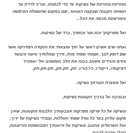
מחרזות-מחרזות של נשיקות עד כדי לכסותו, וצריך לרדת עד
השוּחה הקטנה שבּקצה הצוואר, שם במקום שהשמלה הטיפשה
והמרשעת מכסה את הכל…
ועל מפרקתך זכת-אור וכתפיך, ברד של נשיקות.
ועתה שים אשים ראשי על חזך ומצאתי את הנקודה המדויקה אשר
שם דופק לבּך, ושמתי שפתי מולו, ודרך שמלותיך והעור והבּשר
והדם והגידים אשאב בכוח את הלב ואמשכנו אלי ואַמהיר
דפיקותיו, ריקודיו, כירכוריו: תק, תק-תק, תק-תק-תק.
ועל מסגרת חגורתך נשיקה.
ובגניבה על ברכיך הקטנות נשיקות.
ונשיקה על כל פרקה מפרקות אצבעותיך הלבנות והקטנות, שאין
מקום עליהן בעד כל גודל שפתי הזוללות, וצמידי נשיקות על ידיך;
ואל השרווּלים אתגנב ונשיקות על זרועותיך המבושמות והרעננות,
חבלי אהבה לבנים.