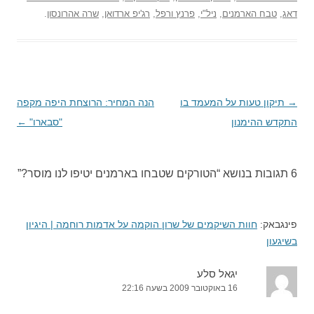
דאג
,
טבח הארמנים
,
ניל"י
,
פרנץ ורפל
,
רג'יפ ארדואן
,
שרה אהרונסון
.
→
ניווט
תיקון טעות על המעמד בו
הנה המחיר: הרוצחת היפה מקפה
בפוסטים
התקדש ההימנון
"סבארו"
←
6 תגובות בנושא “
הטורקים שטבחו בארמנים יטיפו לנו מוסר?
”
פינגבאק:
חוות השיקמים של שרון הוקמה על אדמות רוחמה | היגיון
בשיגעון
יגאל סלע
16 באוקטובר 2009 בשעה 22:16