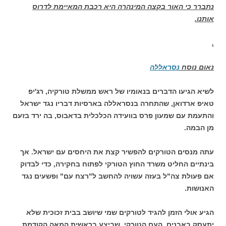
נתברר כי האור בקצה
המינהרה היא רכבת המאיימת לדרוס
אותנו.
.
נאום נוסח
נסראללה
לשיא הגיעו הדברים בנאומיו של ראש ממשלת טורקיה, רג'יפ
טאיפ ארדואן, שהתחרה בנסראללה בארסיות דבריו נגד ישראל
והתעמת עם שמעון פרס בוועידה הכלכלית בדאבוס, בה ירד בזעם
מן הבמה.
עתה מנסים הטורקים להפשיר קצת את היחסים עם ישראל. אך
בינתיים החליט משרד החוץ הטורקי לפתוח בחקירה, כדי לבדוק
אם פעולת צה"ל בעזה עשויה להחשב ל"רצח עם" ופשעים נגד
האנושות.
הגיע אולי הזמן להגיד לטורקים שמי שיושב בבית זכוכית שלא
יתעסק באבנים. העם הטורקי, שביצע בראשית המאה הקודמת