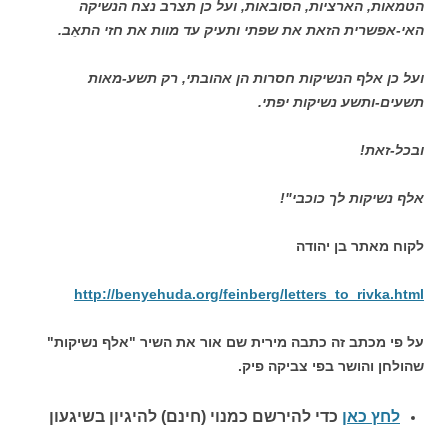
הטמאות, הארציות, הסובאות, ועל כן תצרב נצח הנשיקה
האי-אפשרית הזאת את שפתי ותעיק עד מוות את חזי התאֵב.
ועל כן אלף הנשיקות חסרות הן אהובתי, רק תשע-מאות
תשעים-ותשע נשיקות יפתי.
ובכל-זאת!
אלף נשיקות לך כוכבי"!
לקוח מאתר בן יהודה
http://benyehuda.org/feinberg/letters_to_rivka.html
על פי מכתב זה כתבה מירית שם אור את השיר "אלף נשיקות"
שהולחן והושר בפי צביקה פיק.
לחץ כאן
כדי להירשם כ
מנוי (חינם) להיגיון בשיגעון