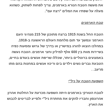
את מעשה הטבח הנורא בארמנים, צריך לפחות לשתוק, כשהוא
מעלה על שפתיו את המלים "רצח עם".
טבח הארמנים
הטבח החל בשנת 1915 ברצח מתוכנן של 215 מנהיגי העם
הארמני ונמשך עד תום מלחמת העולם הראשונה ב-1918.
במהלכו הוצאו להורג במישרין או בדרך של גרוש ומסעות כפיה
בשיירות מוות בין 600 אלף למיליון וחצי ארמנים. הטבח נעשה
באמצעים ברוטליים ביותר, שכללו שריפת אנשים בעודם בחיים,
הטבעת גברים נשים וילדים בים וריכוז אנשים במחנות בהם מתו
מרעב. .
השפעת הטבח על ניל"י
לטבח הטורקי בארמנים היתה השפעה מכרעת על החלטת אהרון
אהרונסון וחבריו להקים את מחתרת ניל"י ולסייע לבריטים לכבוש
את הארץ.