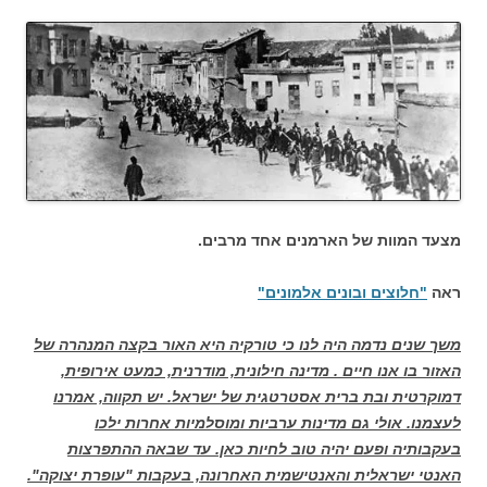
מצעד המוות של הארמנים אחד מרבים.
ראה
"חלוצים ובונים אלמונים"
משך שנים נדמה היה לנו כי טורקיה היא האור בקצה המנהרה של
האזור בו אנו חיים . מדינה חילונית, מודרנית, כמעט אירופית,
דמוקרטית ובת ברית אסטרטגית של ישראל.
יש תקווה, אמרנו
לעצמנו. אולי גם מדינות ערביות ומוסלמיות אחרות ילכו
בעקבותיה ופעם יהיה טוב לחיות כאן. עד שבאה ההתפרצות
האנטי ישראלית והאנטישמית האחרונה, בעקבות "עופרת יצוקה".