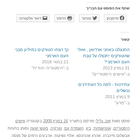
שתף את הפוסט עם חבריך
פייסבוק
טוויטר
הדפס
דואר אלקטרוני
קשור
התנצלנו באוזני ארדואן , ואולי
כך רצחו הטורקים כמיליון מבני
שהטורקים יתנצלו על טבח
העם הארמני
העם הארמני?
21 במאי 2018
31 במרץ 2013
ב-"היסטוריה יהודית"
ב-"אישים היסטוריים"
עתידנות - למה כל העתידנים
נכשלים
9 במרץ 2011
ב-"מדע"
פוסט
מאת
זאב גלילי
פורסם בתאריך
16 במרץ 2009
בקטגוריה
אישים
היסטוריים
,
אנטישמיות
,
ביון
,
השמדת עם
,
טורקיה
,
מעשי זוועה
וסומן בתגיות
אבשלום פיינברג
,
אהרון אהרונסון
,
אלף נשיקות
,
ארבעים הימים של מוסה