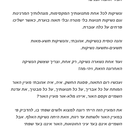
ונשיקות לכל אחת מתנועותיך המקסימות, מצהלותיך המרנינות
וגם נשיקות תנועות בלי מטרה ובלי תאוה בוערת, כאשר ישליכו
פרחים על כלה עוברת.
והנה כוּסית בנשיקות, אהובתי, והנשיקות תשע-מאות
תשעים-ותשעה נשיקות.
ועוד אחת נשארה נשיקה, רק אחת, וצריך שאֶשק הנשיקה
האחרונה הזאת, ויהי-מה!
ועכשיו רום התאוה, פסגת החשק. איה, איה אהובתי מעיין האור
המותח על כל אבריך, על כל תנועותיך, על כל מבטיך, את עדנת
השמיים וקסם האור, אייהו מלא-אור מעיין האור?
את המעיין הזה הייתי רוצה למצוא ולשים שפתי בו, להדביק פי
במעיין האור ולשתות עד רווֹת, וזאת היתה נשיקת האלף. אבל
השמיים אינם בעד עיני החוטאות, האור איננו בעד שפתי