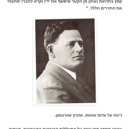
קפץ בתרועת נצחון מן הקטר שיפשף את ידיו וקרא לחברו 'מחצתי
את החזירים הללו'. "
דיווח על עדות אחותו. אהרון אהרונסון.
אהרון מספר מפי שרה על התעללות הטורקים במגורשים. פעמים