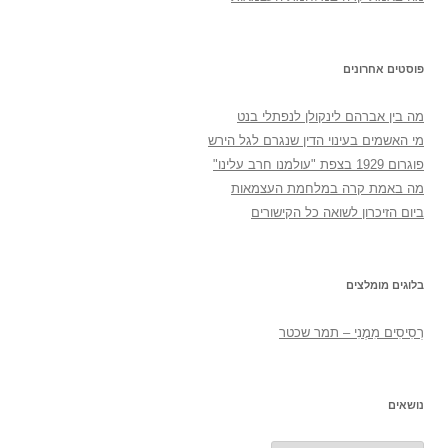
פוסטים אחרונים
מה בין אברהם לינקולן לנפתלי בנט
מי האשמים בעינוי הדין שנגרם לגל הירש
פוגרום 1929 בצפת "עולמנו חרב עלינו"
מה באמת קרה במלחמת העצמאות
ביום הזיכרון לשואה כל הקישורים
בלוגים מומלצים
רְסִיסִים מִמֶנִי – תמר שכטר
נושאים
נושאים