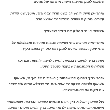
ששׂמות למען התיפּוֹת היפות מחרוזה של פנינים.
ואחרי-כן הייתי לוחש לך בשני פרחי צדף ורוֹד, אזניך, שני סודות
קצרים ומתוקים שהדם מצלצל עד אמצע הלב.
ובשפתי הייתי מחליק את ריסיך ועפעפּיך.
ואחרי זאת אני שם שתי נשיקות עגולות ומהירות ומצלצלות על
שתי עיניך, כאשר שותים למען רווֹת כוס-יין בצמא בקיץ.
ועתה צריך להעמיק בגומות לחייך, לחפור ולחפור, וגם את
הצלוחית הקטנטונת שבּקצה סנטרך הקטן.
ואחר צריך לאסוף את שפתותיך הוורודות אל תוך פי, ולשאוף
ולשאוף ולנשום נשיקה עד אפס-כוח, עד שימלא החזה ולא ישאר
שם מקום גם כחוט-השערה.
ועל צווארך השלגי, הזך, הרם והגמיש כצוואר הבּרבּוּר, ושתנועותיו
מושכות ועדינות כתנועות ילדות-המים, צריך לשים חוטים-חוטים,