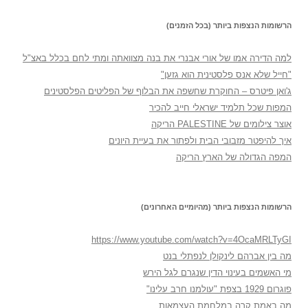
הרשומות הנצפות ביותר (בכל הזמנים)
למה הדירה אמו של אורי אבנרי את בנה מצוואתה ומתי לחם בכלל באצ"ל
"חייל שלא אנס פלסטינית הוא גזען"
ג'ואן פיטרס – החוקרת שחשפה את הבלוף של הפליטים הפלסטינים
המפות שכל תלמיד ישראלי חייב להכיר
אוצר צילומים של PALESTINE הריקה
איך להיפטר מזבובי הבית ולפתור את בעיית היונים
המפה הגדולה של הארץ הריקה
הרשומות הנצפות ביותר (מהיומיים האחרונים)
https://www.youtube.com/watch?v=4OcaMRLTyGI
מה בין אברהם לינקולן לנפתלי בנט
מי האשמים בעינוי הדין שנגרם לגל הירש
פוגרום 1929 בצפת "עולמנו חרב עלינו"
מה באמת קרה במלחמת העצמאות