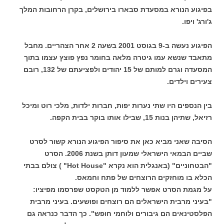
בפיגוע הנורא במסעדת סבארו בירושלים, בקרן הרחובות המלך
ג'ורג' ויפו.
הפיגוע נעשה ב-9 בגוסט 2001 בשעה 2 אחר הצהריים. מחבל
מתאבד שנשא עמו גיטרה מלאה בחומר נפץ פוצץ עצמו בתוך
המסעדה וגרם למותם של 15 יהודים ולפציעתם של 132, רובם
צעירים וילדים.
בין הנספים היו שתי נערות יפות, חברות ילדות, מלכי רוט ומיכל
רזיאל, שתיהן בנות 15, שבילו אותו בוקר בבית הקפה.
הסיבה שאני מביא כאן את סיפור הפיגוע הנורא קשור לסרט
שביים הבמאי הישראלי שמעון דותן בשנת 2006. הסרט
"הבטחוניים" (באנגלית הוא נקרא "Hot House" ) צולם בבתי
הכלא בו מוחזקים הרוצחים של פתח וחמאס.
על מגמת הסרט אפשר ללמוד מן הטקסט שפרסמו מפיציו:
"בעיני מרבית הישראלים הם רוצחים ופושעים. בעיני מרבית
הפלסטינאים הם גיבורים ולוחמי חופש". כך הדבר כנראה גם