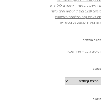
מי האשמים בעינוי הדין שנגרם לגל הירש
פוגרום 1929 בצפת "עולמנו חרב עלינו"
מה באמת קרה במלחמת העצמאות
ביום הזיכרון לשואה כל הקישורים
בלוגים מומלצים
רְסִיסִים מִמֶנִי – תמר שכטר
נושאים
נושאים
נושאים