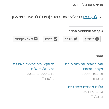
פרימט וארנולד רוט.
לחץ כאן
כדי להירשם כ
מנוי (חינם) להיגיון בשיגעון
שתף את הפוסט עם חבריך
פייסבוק
טוויטר
הדפס
דואר אלקטרוני
קשור
הנה המחיר: הרוצחת היפה
כל הקישורים למצעד האיוולת
מקפה "סבארו"
למען גלעד שליט
16 במרץ 2009
12 באוקטובר 2011
ב-"טרור"
ב-"טרור"
הלקח מפרשת גלעד שליט
13 ביוני 2014
ב-"כללי"