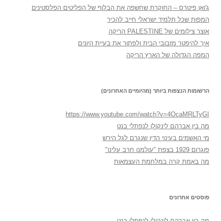
ג'ואן פיטרס – החוקרת שחשפה את הבלוף של הפליטים הפלסטינים
המפות שכל תלמיד ישראלי חייב להכיר
אוצר צילומים של PALESTINE הריקה
איך להיפטר מזבובי הבית ולפתור את בעיית היונים
המפה הגדולה של הארץ הריקה
הרשומות הנצפות ביותר (מהיומיים האחרונים)
https://www.youtube.com/watch?v=4OcaMRLTyGI
מה בין אברהם לינקולן לנפתלי בנט
מי האשמים בעינוי הדין שנגרם לגל הירש
פוגרום 1929 בצפת "עולמנו חרב עלינו"
מה באמת קרה במלחמת העצמאות
פוסטים אחרונים
מה בין אברהם לינקולן לנפתלי בנט