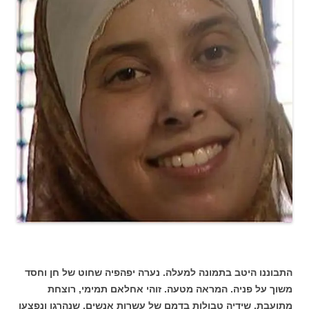
התבוננו היטב בתמונה למעלה. נערה יפהפיה שחוט של חן וחסד
משוך על פניה. המראה מטעה. זוהי אחלאם תמימי, רוצחת
מתועבת, שידיה טבולות בדמם של עשרות אנשים, שנהרגו ונפצעו