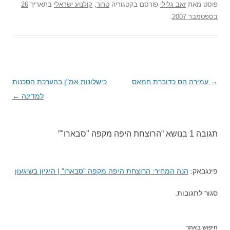
פוסט
מאת
זאב גלילי
פורסם בקטגוריה
טרור
,
קולנוע ישראלי
בתאריך
26
בספטמבר 2007
.
→
ניווט
עמירה הס כדוברת חמאס
כישלונות אמ"ן בהערכת הסכנות
בפוסטים
למדינה
←
תגובה 1 בנושא “
הרוצחת היפה מקפה "סבארו"
”
פינגבאק:
הנה המחיר: הרוצחת היפה מקפה "סבארו" | היגיון בשיגעון
סגור לתגובות.
חיפוש באתר