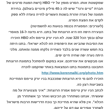
שמקשטת אותו. הסרט מופץ על ידי HBO (רשת הפצת סרטים של
חברת "טיים ורנר" שיש לה כ-40 מיליון מינויים בעולם). בחירת
תמונה של נערה זוהרת בשנות העשרים לחייה נועדה ללא ספק
לקדם את הפצת הסרט.
(לעורכים: המסגרת נכנסה בטעות נא להשמיטה)
הצעירה היפה הזו היא הרוצחת של בתנו. היא נדונה ל-16 מאסרי
עולם ובסך הכל 320 שנה. לא הניו יורק טיימס ולא HBO הזכירו
את הסיבות שהביאו את היפהפיה הזו לכלא ישראלי. בתנו היתה
בת חמש עשרה שנים בלבד כשחייה נלקחו ממנה ומאתנו. מלכי
היתה נערה יפה שחיה חיים יפים.
אנו מבקשים את עזרתכם. אנא במקום להסתכל בתמונת הרוצחת
התבוננו בתמונות בתנו הנמצאות באתר שהקמנו לזכרה
http://www.kerenmalki.org/photo.htm
הזכירו להם מי היא הרוצחת שמככבת בניו יורק טיימס המחייכת
בשביעות רצון כזו.
לכתב הניו יורק טיימס אמרה הרוצחת: "איני מצטערת על מה
שעשיתי. אנחנו נשתחרר מן הכיבוש ואחר כך אשתחרר מן
הכלא". אין פלא שהיא מחייכת כך נוכח הדרישות הרבות מישראל
לשחרר אסירים עם דם על ידיהם.