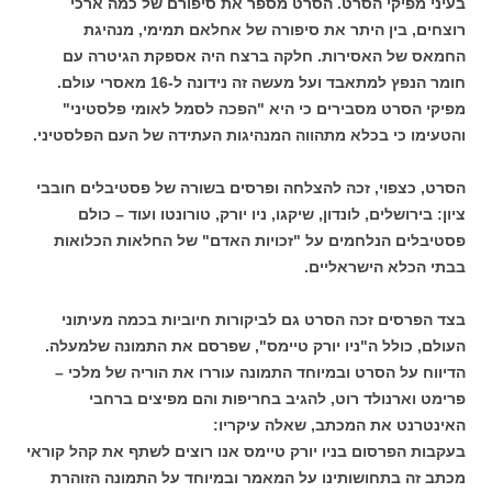
בעיני מפיקי הסרט. הסרט מספר את סיפורם של כמה ארכי
רוצחים, בין היתר את סיפורה של אחלאם תמימי, מנהיגת
החמאס של האסירות. חלקה ברצח היה אספקת הגיטרה עם
חומר הנפץ למתאבד ועל מעשה זה נידונה ל-16 מאסרי עולם.
מפיקי הסרט מסבירים כי היא "הפכה לסמל לאומי פלסטיני"
והטעימו כי בכלא מתהווה המנהיגות העתידה של העם הפלסטיני.
הסרט, כצפוי, זכה להצלחה ופרסים בשורה של פסטיבלים חובבי
ציון: בירושלים, לונדון, שיקגו, ניו יורק, טורונטו ועוד – כולם
פסטיבלים הנלחמים על "זכויות האדם" של החלאות הכלואות
בבתי הכלא הישראליים.
בצד הפרסים זכה הסרט גם לביקורות חיוביות בכמה מעיתוני
העולם, כולל ה"ניו יורק טיימס", שפרסם את התמונה שלמעלה.
הדיווח על הסרט ובמיוחד התמונה עוררו את הוריה של מלכי –
פרימט וארנולד רוט, להגיב בחריפות והם מפיצים ברחבי
האינטרנט את המכתב, שאלה עיקריו:
בעקבות הפרסום בניו יורק טיימס אנו רוצים לשתף את קהל קוראי
מכתב זה בתחושותינו על המאמר ובמיוחד על התמונה הזוהרת