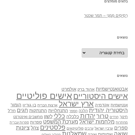
בלוגים מומלצים
רְסִיסִים מִמֶנִי – תמר שכטר
נושאים
נושאים
נושאים
אבטואנטישמיות
אולמרט
אהוד ברק
אישים פוליטיים
אישים היסטוריים
ארץ ישראל
אקדמיה
בן גוריון
הומור
אנטישמיות
ארצות הברית
היסטוריה יהודית
חגים
התנתקות
התנחלויות
חז"ל
הלכה
הספר
יהדות
כללי
טרור
לשון
כלכלה
מחשבים ואינטרנט
חינוך
חרדים
מלחמות ישראל
מערכת המשפט
ספרות
מחתרות
ספרות עברית
פלסטינים
ציונות
ספרים
צהל
ערביי ישראל
פוליטיקאים
ערבים
שואה
שמאלנות
שחיתות
שירה
תהליך השלום