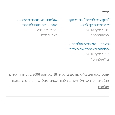
קשור
"סוף גנב לתליה" - סוף סוף
אולמרט משתחרר מהכלא -
אולמרט הולך לכלא
האם שילם חובו לחברה?
31 במרץ 2014
29 ביוני 2017
ב-"אולמרט"
ב-"אולמרט"
העבריין המורשע אולמרט -
הסיפור האמיתי של הצדיק
17 במרץ 2018
ב-"אולמרט"
פוסט
מאת
זאב גלילי
פורסם בתאריך
18 באוגוסט 2006
בקטגוריה
אישים
פוליטיים
,
ארץ ישראל
,
מלחמת לבנון השניה
,
צהל
,
שחיתות
וסומן בתגיות
אולמרט
.