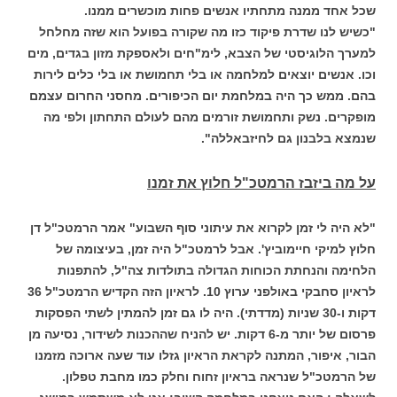
שכל אחד ממנה מתחתיו אנשים פחות מוכשרים ממנו.
"כשיש לנו שדרת פיקוד כזו מה שקורה בפועל הוא שזה מחלחל
למערך הלוגיסטי של הצבא, לימ"חים ולאספקת מזון בגדים, מים
וכו. אנשים יוצאים למלחמה או בלי תחמושת או בלי כלים לירות
בהם. ממש כך היה במלחמת יום הכיפורים. מחסני החרום עצמם
מופקרים. נשק ותחמושת זורמים מהם לעולם התחתון ולפי מה
שנמצא בלבנון גם לחיזבאללה".
על מה ביזבז הרמטכ"ל חלוץ את זמנו
"לא היה לי זמן לקרוא את עיתוני סוף השבוע" אמר הרמטכ"ל דן
חלוץ למיקי חיימוביץ'. אבל לרמטכ"ל היה זמן, בעיצומה של
הלחימה והנחתת הכוחות הגדולה בתולדות צה"ל, להתפנות
לראיון סחבקי באולפני ערוץ 10. לראיון הזה הקדיש הרמטכ"ל 36
דקות ו-30 שניות (מדדתי). היה לו גם זמן להמתין לשתי הפסקות
פרסום של יותר מ-6 דקות. יש להניח שההכנות לשידור, נסיעה מן
הבור, איפור, המתנה לקראת הראיון גזלו עוד שעה ארוכה מזמנו
של הרמטכ"ל שנראה בראיון זחוח וחלק כמו מחבת טפלון.