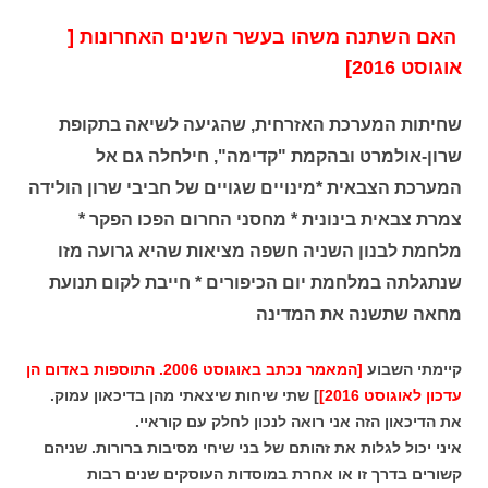
האם השתנה משהו בעשר השנים האחרונות [
אוגוסט 2016]
שחיתות המערכת האזרחית, שהגיעה לשיאה בתקופת
שרון-אולמרט ובהקמת "קדימה", חילחלה גם אל
המערכת הצבאית *מינויים שגויים של חביבי שרון הולידה
צמרת צבאית בינונית * מחסני החרום הפכו הפקר *
מלחמת לבנון השניה חשפה מציאות שהיא גרועה מזו
שנתגלתה במלחמת יום הכיפורים * חייבת לקום תנועת
מחאה שתשנה את המדינה
קיימתי השבוע
[המאמר נכתב באוגוסט 2006. התוספות באדום הן
עדכון לאוגוסט 2016]
] שתי שיחות שיצאתי מהן בדיכאון עמוק.
את הדיכאון הזה אני רואה לנכון לחלק עם קוראיי.
איני יכול לגלות את זהותם של בני שיחי מסיבות ברורות. שניהם
קשורים בדרך זו או אחרת במוסדות העוסקים שנים רבות