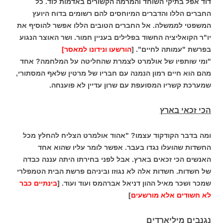
דוד אפל בתיקי השוחד והמרמה הקשורים באדמות לוד. כל
החברים הללו והדברים המיוחסים להם רשומים בדוח היועץ
המשפטי לממשלה. אל החברים הטובים הללו אפשר להוסיף את
יו"ר הקואליציה החשוד בפלילים בעניין חמור. ושר האוצר הנגוע
בפרשת "עמותה לחיים". [
הורשעו ונידונו למאסר]
"ומי שותפיו של אולמרט לצמרת שהחליטה על המלחמה? אחד
מהם הוא חיים רמון הנמנה עם חבריו של מרטין שלאף המסתורי,
שמערכת קשריו המסועפת עם שרון עדיין לא פוענחה.
הכי זכאי בארץ
ומה בדבר הקודקוד עצמו? "אהוד אולמרט הצליח להחלץ מכל
החשדות שהועלו נגדו בעבר. אפשר לומר עליו שהוא אחד
האנשים הכי זכאים בארץ. אבל לפני בחירתו היתה עננה כבדה
של חשדות. חשדות אלה לא נגוזו וביניהם פרשת הבית הטמפלרי
שמכר ושכר מאיל ההון דניאל אברהמס ועוד ועוד. [
בינתיים כבר
לא חשודים אלא מורשעים
]
נגנבים מיליארדים