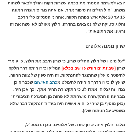
יוצא למשימה המסתיימת בכמה עשרות דקות והולך לבאר לשתות
משהו. "חיל רגלים זה סיפור אחר. אם אתה מגייס אוגדה המונה
15 עד 20 אלף איש בפתח תקווה, אחרוני הטנקים כלי הרכב
והלוגיסטיקה שלה נמצאים בחדרה. חלוץ מעולם לא עשה את זה
וראינו את התוצאות".
שרון ממנה אלופים
"על מינויו של חלוץ החליט שרון, כי שרון חיבב את חלוץ, כי עומרי
שרון
[שבינתיים הורשע וישב בכלא]
המליץ וכי זו היתה דרך חלקה
להיפטר מיעלון שהתנגד להתנתקות. זה היה ספין של צוות החווה,
שיעץ לו כי זו הדרך היחידה להימלט מ
כתב האישום
שכבר הוכן
נגדו. זה יצליח, אמרו לו, כי התקשורת תהיה אתך. וכך אכן היה.
מבחינה זו התקשורת מושחתת לא פחות מן המערכת הציבורית".
(כאן מוסיף בן שיחי כי הוא אישית היה בעד ה'תנתקות' דבר שלא
משפיע על הניתוח שלו).
מלבד חלוץ מינה שרון שורה של אלופים: סגן הרמטכ"ל,
משה קפלינסקי, אלוף פיקוד דרום יואב גלנט וראש אגף מבצעים,