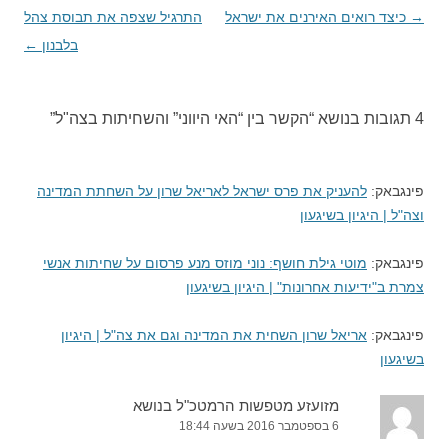
→
ניווט
כיצד רואים האירנים את ישראל
התרגיל שצפה את תבוסת צהל
בפוסטים
בלבנון
←
4 תגובות בנושא “
הקשר בין “האי היווני” והשחיתות בצה"ל
”
פינגבאק:
להעניק את פרס ישראל לאריאל שרון על השחתת המדינה
וצה"ל | היגיון בשיגעון
פינגבאק:
מוטי גילת חושף: נוני מוזס מנע פרסום על שחיתות אנשי
צמרת ב"ידיעות אחרונות" | היגיון בשיגעון
פינגבאק:
אריאל שרון השחית את המדינה וגם את צה"ל | היגיון
בשיגעון
מזועזע מטפשות הרמטכ"ל בנושא
6 בספטמבר 2016 בשעה 18:44