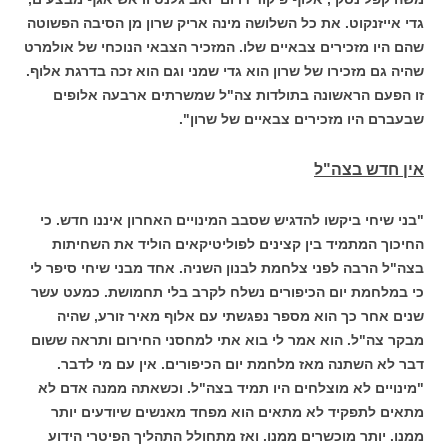
גדי אייזנקוט. את כל השלושה מינה אריק שרון מן הסיבה הפשוטה
שהם היו מזכירים צבאיים שלו. המזכיר הצבאי הנוכחי של אולמרט
שהיה גם מזכירו של שרון הוא גדי שמני וגם הוא זכה בדרגת אלוף.
זו הפעם הראשונה בתולדות צה"ל שמשרתים ארבעה אלופים
שבעברם היו מזכירים צבאיים של שרון".
אין חדש בצה"ל
"בני שיחי ביקשו להדגיש שסבב המינויים האחרון איננו חדש. כי
החיכוך המתמיד בין קצינים לפוליטיקאים הוליד את השחיתות
בצה"ל הרבה לפני צלחמת לבנון השניה. אחד מבני שיחי סיפר לי
כי במלחמת יום הכיפורים נשלח לקרב בלי תחמושת. כמעט עשר
שנים אחר כך הוא מספר נפגשתי עם אלוף מאיר זורע, שהיה
מבקר צה"ל. הוא אמר לי בוא אתי למחסני החירום ותראה ששום
דבר לא השתנה מאז מלחמת יום הכיפורים. אין עם מי לדבר.
"מינויים לא מוצלחים היו תמיד בצה"ל. וכשאתה ממנה אדם לא
מתאים לתפקיד לא מתאים הוא מפחד מאנשים שיודעים יותר
ממנו. יותר מוכשרים ממנו. ואז מתחולל התהליך הפיטרי הידוע