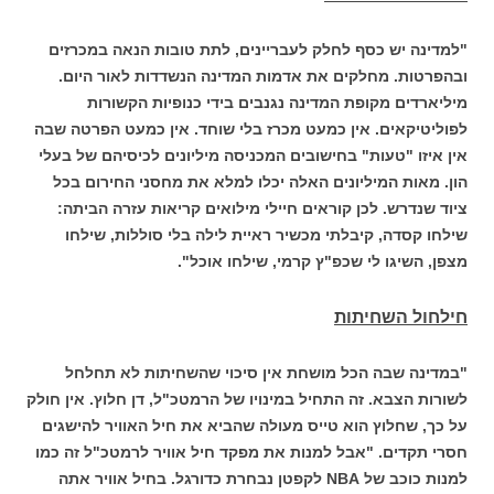
"למדינה יש כסף לחלק לעבריינים, לתת טובות הנאה במכרזים
ובהפרטות. מחלקים את אדמות המדינה הנשדדות לאור היום.
מיליארדים מקופת המדינה נגנבים בידי כנופיות הקשורות
לפוליטיקאים. אין כמעט מכרז בלי שוחד. אין כמעט הפרטה שבה
אין איזו "טעות" בחישובים המכניסה מיליונים לכיסיהם של בעלי
הון. מאות המיליונים האלה יכלו למלא את מחסני החירום בכל
ציוד שנדרש. לכן קוראים חיילי מילואים קריאות עזרה הביתה:
שילחו קסדה, קיבלתי מכשיר ראיית לילה בלי סוללות, שילחו
מצפן, השיגו לי שכפ"ץ קרמי, שילחו אוכל".
חילחול השחיתות
"במדינה שבה הכל מושחת אין סיכוי שהשחיתות לא תחלחל
לשורות הצבא. זה התחיל במינויו של הרמטכ"ל, דן חלוץ. אין חולק
על כך, שחלוץ הוא טייס מעולה שהביא את חיל האוויר להישגים
חסרי תקדים. "אבל למנות את מפקד חיל אוויר לרמטכ"ל זה כמו
למנות כוכב של NBA לקפטן נבחרת כדורגל. בחיל אוויר אתה