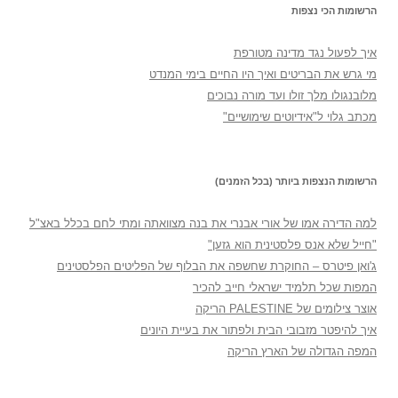
הרשומות הכי נצפות
איך לפעול נגד מדינה מטורפת
מי גרש את הבריטים ואיך היו החיים בימי המנדט
מלובנגולו מלך זולו ועד מורה נבוכים
מכתב גלוי ל"אידיוטים שימושיים"
הרשומות הנצפות ביותר (בכל הזמנים)
למה הדירה אמו של אורי אבנרי את בנה מצוואתה ומתי לחם בכלל באצ"ל
"חייל שלא אנס פלסטינית הוא גזען"
ג'ואן פיטרס – החוקרת שחשפה את הבלוף של הפליטים הפלסטינים
המפות שכל תלמיד ישראלי חייב להכיר
אוצר צילומים של PALESTINE הריקה
איך להיפטר מזבובי הבית ולפתור את בעיית היונים
המפה הגדולה של הארץ הריקה