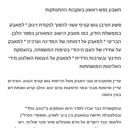
חשבון נפש ראשון בעקבות ההתנתקות
פשע חורבן גוש קטיף עשוי להפוך לנקודת זינוק * למאבק
בממשלת הזדון, כמו מאבק הישוב המאורגן בספר הלבן
הבריטי * למאבק על דמותה של המדינה וערכיה * למאבק
על עתידו של העם היהודי בטיפוח המשפחה, בהעמקת
החינוך ובערבות הדדית * למאבק על הוצאת השלטון מידי
האליטות המושחתות
עדיין מתאבכים ענני האבק מעל הריסות גוש קטיף הגווע. העיניים
עדיין אדומות מבכי ונאד הדמעות טרם יבש. והלב קרוע ושותת דם
באין נחמה.
ובתקשורת כבר עברו לסדר היום ועוסקים ב"כוכב נולד"
ובטלנובלה חדשה ובמאבק בין ביבי לשרון. וספסרי הנדל"ן
הלאומי כבר רוקדים על הדם ומנהלים סחר מכר פוליטי. ויש