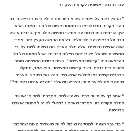
עברו הכנה ראשונית לקראת העקירה.
" הקצין דיבר על פינויים שהוא חווה עם חייליו ביצהר וביישובי גב
ההר. הקרינו סרט שראו בו תמונות קשות של פינוי מאחז. הראו
איך הורסים בית כנסת עם פטישי חמישה קילו. איך גוררים אישה
הרה על הרצפה עם ילד עליה. כל עת ההצגה הקצין חזר ואמר:
אלה אנשים מצוינים. אלה מלח הארץ. הם נשלחו לשם על ידי
ממשלות ישראל. יש ביניהם חיילים קרביים. אבל המוטו של כל
ההרצאה היה "קדושת המשימה". בשם קדושת המשימה מותר
להרוס בית כנסת. בשם קדושת המשימה, הוא אמר, תתקלו
בדברים קשים כמו לתלוש אמא מידי בנה. ואז סיפר כי העביר
שיחה דומה לצוערות והן הצביעו ושאלו: "מה זה אנחנו נאציות?".
" אחר כך עליתי ודיברתי שעה שלמה. הסברתי למה אי אפשר
למלא פקודה כזו. אמרתי שאדם נורמאלי לא יכול לפנות אנשים
ברגישות.
" בדיעבד הגעתי למסקנה שיכול להיות שעשיתי טעות שהלכתי
לשם. כנראה הביאו אותי כחלק מן המשחק. רצו ללמוד אותי,