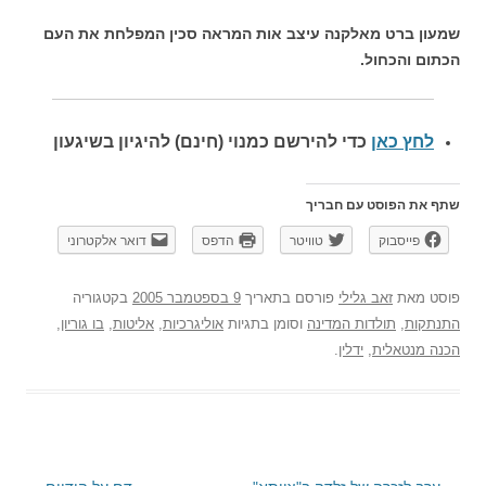
שמעון ברט מאלקנה עיצב אות המראה סכין המפלחת את העם
הכתום והכחול.
לחץ כאן
כדי להירשם כ
מנוי (חינם) להיגיון בשיגעון
שתף את הפוסט עם חבריך
פייסבוק
טוויטר
הדפס
דואר אלקטרוני
פוסט
מאת
זאב גלילי
פורסם בתאריך
9 בספטמבר 2005
בקטגוריה
התנתקות
,
תולדות המדינה
וסומן בתגיות
אוליגרכיות
,
אליטות
,
בו גוריון
,
הכנה מנטאלית
,
ידלין
.