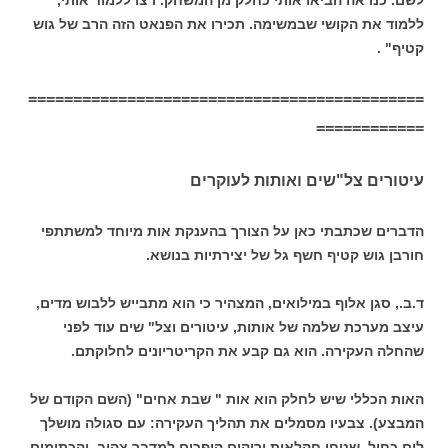
ללמוד את הקושי שבמשימה. תכירו את הפנאט הזה הרב של גוש
קטיף" .
============================================
============
עיטורים צל"שים ואותות לעוקרים
הדברים שכתבתי כאן על הצורך בהענקת אות מיוחד למשתתפי
חורבן גוש קטיף חשף גל של יצירתיות בנושא.
ד.ב., סגן אלוף במילואים, המצהיר כי הוא מתבייש ללבוש מדים,
עיצב מערכת שלמה של אותות, עיטורים וצל" שים עוד לפני
שהחלה העקירה. הוא גם קבע את הקריטריונים לחלוקתם.
האות הכללי שיש לחלק הוא אות " שבת אחים" (השם הקודם של
המבצע). צבעיו מסמלים את תהליך העקירה: עם סגולה מושלך
לים כחול, שטחי חקלאות ירוקים הופכים למדבר צהוב, והכתומים