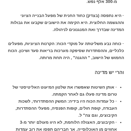
מ-300 אלף נפש.
· היא נתפסה (בצדק) כחוד החנית של מפעל הבנייה הציוני
וההגשמה החלוצית. היא הקימה את הישובים שקבעו את גבולות
המדינה שבדרך ואת המנגנונים לניהולה.
· כוחה נבע משליטתה על מוקדי הכוח: הקרנות הציוניות, מפעלים
כלכליים, וההסתדרות שסיפקה מערכות בריאות סעד ושיכון. הכוח
החמוש של הישוב, " ההגנה" , היה תחת מרותה.
והרי יש מדינה
· אותן השיטות שאפשרו את שלטון המיעוט האליטיסטי של
טרום מדינה פעלו גם לאחר הקמתה.
· כל עמדות הכוח היו בידיה: המשק ההסתדרותי, לשכות
העבודה, קופת חולים, קופות הפנסיה, מפעלי ההסתדרות,
הקיבוצים, וגם צה" ל.
· הקיבוצים, האצולה הלוחמת, לא היוו מעולם יותר מ-3
אחוזים מן האוכלוסייה. אך חבריהם תפסו את רוב עמדות