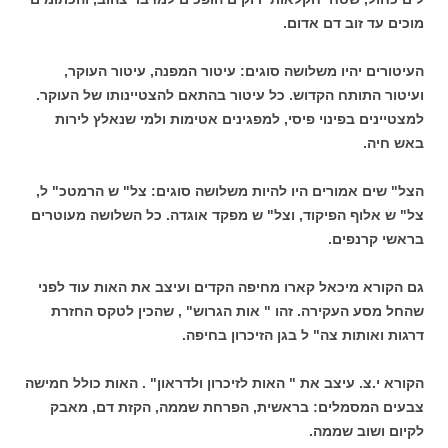
מוכים עד זוב דם אדום.
העיטורים יהיו משלושה סוגים: עיטור המפנה, עיטור העוקר,
ועיטור התותח הקדוש. כל עיטור בהתאם להצטיינותו של העוקר.
למצטיינים בפינוי פיסי, למפגינים אטימות ולמי שנאלץ לירות
באש חיה.
הצל" שים אמורים היו להיות משלושה סוגים: צל" ש הרמטכ" ל,
צל" ש אלוף הפיקוד, וצל" ש מפקד אוגדה. כל השלושה מעוטרים
בראשי קרנפים.
גם הקורא מיכאל קארו מחיפה הקדים ועיצב את האות עוד לפני
שהחל מסע העקירה. זהו " אות הגרוש" , שהכין לטקס החזרת
דרגות ואותות צה" ל בגן הזיכרון בחיפה.
הקורא י.צ. עיצב את " האות לזיכרון ולדראון" . האות כולל חמישה
צבעים המסמלים: בראשית, הפרחת שממה, הקזת דם, מאבק
לקיום ושוב שממה.