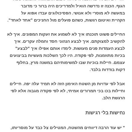
הגוף. הכנה זו נדרשה הואיל ולמדריכים היה ברור כי מדובר
במעשה לא מוסרי ולא אנושי. הפסיכולוגים עבדו אפוא על
הקהיית ואיטום רגשות, כשהם פועלים מול החניכים "אחד לאחד".
החיילים פשוט תוכנתו איך לא לשמוע את זעקות המפונים. איך לא
להקשיב למצוקתם. איך לבצע הנהוני חסד וחמלה עקרים. איך
לבצע העמדות פנים מעושות. לימדו אותם אפילו איך "לבצע"
בכיות מתוזמנות, לפי פקודה. היו לכך השלכות מעשיות בביצועים
עצמם. חיילות בוכיות שבו למשימותיהם במשנה מרץ, בחלוף
דקות בודדות בלבד.
אבל לפי עדויות מן השטח האימון הזה לא תמיד עלה יפה. חיילים
וחיילות בכו בכי תמרורים אמיתי, לא לפי פקודה מגבוה אלא לפי
הרגשת הלב.
נחישות בלי רגישות
" יש עוד הרבה דיווחים מהשטח, המטילים צל כבד על מוסריותו,