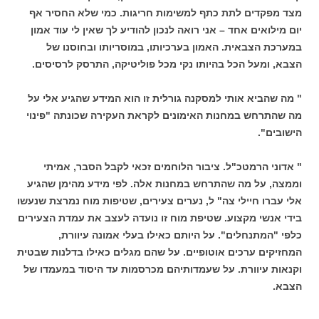
מצד מפקדים לתת כתף למשימות חריגות. כמי שלא החסיר אף
יום מילואים אחד – אני רואה לנכון להודיע לך שאין לי עוד אמון
במערכת הצבאית. האמון בערכיותו, במוסריותו ובחוסנו של
הצבא, ומעל הכל בהיותו נקי מכל פוליטיקה, התרסק לרסיסים.
" מה שהביא אותי למסקנה גורלית זו הוא המידע שהגיע אלי על
מה שהתרחש במחנות האימונים לקראת העקירה שכונתה "פינוי
הישובים".
" אדוני הרמטכ"ל. ציבור הלוחמים זכאי לקבל הסבר, אמיתי
וממצה, על מה שהתרחש במחנות אלה. לפי מידע מהימן שהגיע
אלי עברו חיילי צה" ל, נערים צעירים, שטיפות מוח נמרצת שנעשו
בידי אנשי מקצוע. שטיפת מוח זו נועדה לעצב את עמדת הצעירים
כלפי "המתנחלים". על היותם כאילו בעלי אמונה עיוורת,
המחזיקים ערכים אוטופיים. על שהם מגלים כאילו בדלנות שבטית
וקנאות עיוורת. על שעמדותיהם מכרסמות עד היסוד במעמדו של
הצבא.