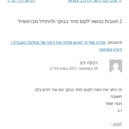
→
ניווט
ערב לזכרה של זלדה ב"צוותא"
דם על הידיים
←
בפוסטים
2 תגובות בנושא “
לקום מחר בבוקר ולהתחיל מבראשית
”
פינגבאק:
אליהו שפייזר האיש שחזה את קיצה של מפלגת העבודה |
היגיון בשיגעון
רבקה יניב
26 בספטמבר 2011 בשעה 17:43
מי כתב את השיר-לקום מחר בבקר עם שיר חדש בלב
תשובה
נעמי שמר
ז.ג.
↓
להגיב