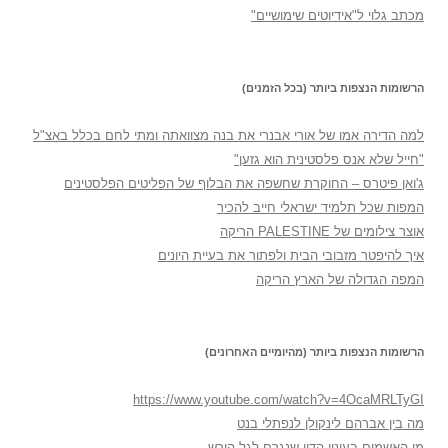
מכתב גלוי ל"אידיוטים שימושיים"
הרשומות הנצפות ביותר (בכל הזמנים)
למה הדירה אמו של אורי אבנרי את בנה מצוואתה ומתי לחם בכלל באצ"ל
"חייל שלא אנס פלסטינית הוא גזען"
ג'ואן פיטרס – החוקרת שחשפה את הבלוף של הפליטים הפלסטינים
המפות שכל תלמיד ישראלי חייב להכיר
אוצר צילומים של PALESTINE הריקה
איך להיפטר מזבובי הבית ולפתור את בעיית היונים
המפה הגדולה של הארץ הריקה
הרשומות הנצפות ביותר (מהיומיים האחרונים)
https://www.youtube.com/watch?v=4OcaMRLTyGI
מה בין אברהם לינקולן לנפתלי בנט
מי האשמים בעינוי הדין שנגרם לגל הירש