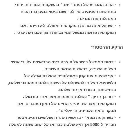
· הרוב המכריע של העם " ימני" בהשקפתו המדינית, יהודי
בתחושתו הפנימית. אין לכך שום ביטוי במערכות הכוח
המנהלות את המדינה.
· ישראל אינה מדינה דמוקרטית ומעולם לא הייתה. אם
דמוקרטיה פרושה ממשל המייצג את רצון העם ואת ערכיו.
הרקע ההיסטורי
· דמות הממשל בישראל עוצבה בימי הבראשית על ידי אנשי
העלייה השנייה, בראשית המאה העשרים.
· אף שהיו מיעוט קטן באוכלוסייה ההולכת וגדלה של
פלשתינא הצליחו להשתלט על הישוב בלהט המהפכני שלהם,
בנחישותם, בכוח הארגוני שלהם.
· דוד בן גוריון: " כשלפנינו עומדת מצד אחד פורמולה
דמוקרטית ומצד שני ענייני החיים של המון העובדים, אנו
מבקרים את העניינים הריאליים" .
· כשהוקמה מפא" י בראשית שנות השלושים הגיע מספר
חבריה ל-5000 אך היא שלטה כבר אז על ישוב שמנה למעלה