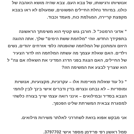
אנושיותו ורגישותו, של צבא העם. צבא שהיה מושא האהבה של
כולנו. במיוחד נחלת החיילים הפשוטים, שמעולם לא ראו בצבא
מקפצת קריירה, המגלמת כוח, מעמד וכבוד.
" אדוני הרמטכ" ל. חורבן גוש קטיף הוא משימתך הראשונה
בתפקידך החדש. זוהי "מלחמת ששת הימים" שלך. אתה ההוגה
היוזם והמתכנן של המלחמה שהופנתה כלפי אזרחים יהודים, נשים
וילדים. האם שאלת עצמך מה עשתה המלחמה הזו לדור הצעיר
של החיילים, האם הצגת בפני הדרג המדיני את השאלה אם צה" ל
הוא שצריך לבצע את המשימה הזו?
" כל עוד שאלות מאיימות אלו – עקרוניות, מקצועיות, אנושיות
ומוסריות – לא נבחנו ונצרפו בדין ודברים אישי בינך לבין לוחמי
הצבא בסדיר ובמילואים – אינני רואה עצמי שייך בצורה כלשהי
למסגרת צבאית המשרתת שליט הפכפך.
אני מבקש אפוא בזאת לשחררני לאלתר משירות מילואים.
סמל ראשון רפי פרידמן מספר אישי 3797702.