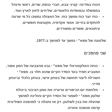
הכוח במדינה: קציני צבא, חברי כנסת, שרים, ראשי מינהל
בממשלה ובמוסדות הלאומיים, שליחים לחוץ לארץ ועוד.
· כוח יוצר כוח ומושך כוח. אל האצולה נמשכו כל מי שרצה
להתקדם בחיים: אנשי אקדמיה, מקצועות חופשיים,
עיתונאים, סופרים ומשוררים.
שלטונה של מפא" י נמשך עד למהפך ב-1977.
שני מהפכים
· כוחה האלקטוראלי של מפא" י נבע מהצבעה של המון אפור,
המצביע תמיד בעד הסדר הקיים שהוא תלוי בו. מפא" י
השכילה ליצור תחושה של בטחון אישי, בטחון כלכלי וביטחון
מדיני.
· מלחמת יום הכיפורים ערערה את אמון הציבור ביכולת
שלטון מפא" י לשמור על הסדר הקיים והוליכה למהפך
שהעלה את בגין לשלטון. רק אז נתגלה כי למהפכה הפוליטית
קדמה מהפכה אחרת.