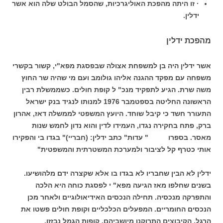
· זו היתה מהפכת האוליגרכיות, שהסמל הבולט שלה הוא אשר
ידלין.
מהפכת ידלין
אשר ידלין היה בן למשפחת אצולה שבפסגת מפא"י, קשור בקשרי
משפחה עם מפקד ההגנה אליהו גולומב ועם מי שהיה שר החוץ
משה שרת. הגיע לתפקיד מנכ" ל קופת חולים. כשממשלת רבין
הראשונה החליטה בספטמבר 1976 למנותו לנגיד בנק ישראל
התעורר חשד כי קיבל שוחד. היועץ המשפטי לממשלה דאז, אהרון
ברק, פתח בחקירה נגדו, העמידו לדין והוא נדון לחמש שנות
מאסר. בספרו " עדות" כתב ידלין: (חבריי)" בגדו בי והפקירו
אותי כטרף קל לציבור ולמערכת המשטרתית והמשפטית"
ידלין לא הבין שחבריו לא בגדו בו אלא שקצרה ידם מלהושיעו.
בשנים שחלפו מאז הגיעה מפא" י לפסגת כוחה היא הלכה
והתפרקה מנכסיה. תחילה הנכסים האידיאולוגיים ולאחר מכן
הנכסים החומריים. המפעלים הכלכליים וקופת חולים פשטו את
הרגל, הקיבוצים התרוקנו מיושביהם, קופות הגמל נבזזו,