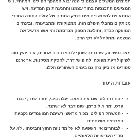
תמימים המשלים עצמם כי הנה יבוא המהפך הפוליטי המיוחל. ויש
המציעים התכנסות בתוך עצמנו והתנערות מן המדינה. ויש
המתאווים למצוא ניחומים בחיק החמים של עולם התורה החרדי,
מנותקים מהבלי העולם הזה, ממצוקותיו ומתביעותיו. ובינתיים
המועקה כבדה, ותולעת הספק מכרסמת והייאוש מרעיל את
הנשמה ומחלחל לעורקי הדם.
מצב נפשי זה, שהכותב שותף לו כמו רבים אחרים, אינו יועץ טוב
לשיקול דעת מפוכח. לחיפושי דרך, להסקת מסקנות. אך איננו
פטורים מניסיון כזה גם בימים השחורים הללו.
עובדות היסוד
· בחירות לא ישנו את המצב. יעלה ביבי, יחזור שרון, ינצח
פרס, ימריא ליברמן. שום דבר לא ישתנה.
· המשחק הפוליטי מכור מראש. רשימת המועמדים נקבעת
במרכזים מושחתים.
· לבוחרים אין השפעה לא על מדיניות החוץ והביטחון, לא על
סדרי העדיפויות הלאומיים.