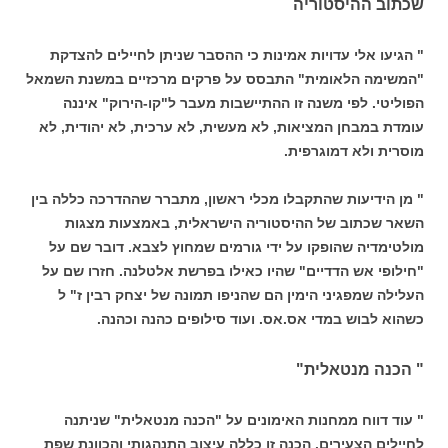
שכתוב ההיסטוריה
" הגיעו אלי עדויות אמינות כי ההסבר שניתן לחיילים להצדקת
"המשימה הלאומית" התבסס על פרקים מרכזיים במשנת השמאל
הפוליטי. לפי משנה זו ההתיישבות מעבר ל"קו-הירוק" איננה
עומדת במבחן המציאות, לא מעשית, לא ערכית, לא יהודית, לא
מוסרית ולא דמוגרפית.
" מן הידיעות שהתקבלו מכלי ראשון, מתברר שההדרכה כללה בין
השאר שכתוב של ההיסטוריה הישראלית, באמצעות מצגות
מולטימדיה שהופקו על ידי גורמים שמחוץ לצבא. דובר שם על
"חילופי אש הדדיים" שהיו כאילו בפרשת אלטלנה. חזרו שם על
העלילה שמפגיני הימין הם שהניפו תמונה של יצחק רבין ז" ל
כשהוא לבוש במדי אס.אס. ועוד סילופים כהנה וכהנה.
" הכנה מנטאלית"
" עוד דווח ממחנות האימונים על "הכנה מנטאלית" שניתנה
לחיילים הצעירים. הכנה זו כללה עיצוב התנהגותי והכוונת שפת