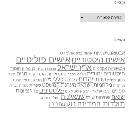
נושאים
נושאים
נושאים
אבטואנטישמיות
אולמרט
אהוד ברק
אישים פוליטיים
אישים היסטוריים
ארץ ישראל
אקדמיה
בן גוריון
הומור
אנטישמיות
ארצות הברית
היסטוריה יהודית
חגים
התנתקות
התנחלויות
חז"ל
הלכה
הספר
יהדות
כללי
טרור
לשון
כלכלה
מחשבים ואינטרנט
חינוך
חרדים
מלחמות ישראל
מערכת המשפט
ספרות
מחתרות
ספרות עברית
פלסטינים
ציונות
ספרים
צהל
ערביי ישראל
פוליטיקאים
ערבים
שואה
שמאלנות
שחיתות
שירה
תהליך השלום
תקשורת
תולדות המדינה