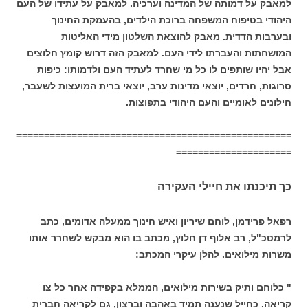
למאבק על דמותה של המדינה וערכיה. למאבק על עתידו של העם
היהודי בטיפוח המשפחה ברוכת הילדים, בהעמקת החינוך
ובערבות הדדית. מאבק להוצאת השלטון מידי האליטות
המושחתות והעברתו לידי העם. למאבק הזה דרוש קומץ חלוצים
אבל יהיו שותפים לו כל מי שחרד לעתיד העם ולדמותו: כיפות
סרוגות, חרדים, יוצאי מדינות ערב, יוצאי ברית המועצות לשעבר,
חילונים לאומיים והעם היהודי בתפוצות.
==================================================
=====================
כך תיכנתו את חיילי העקירה
רפאל פרידמן, לוחם שיריון ואיש חינוך ממעלה אדומים, כתב
לרמטכ"ל, רב אלוף דן חלוץ, מכתב בו הוא מבקש לשחרר אותו
משרות מילואים. להלן עיקרי המכתב:
" כלוחם ותיק בשירות מילואים, הממלא בקפידה אחר כל צו
קריאה. כחייל שנענה תמיד באהבה וברצון, גם לקריאה חברית