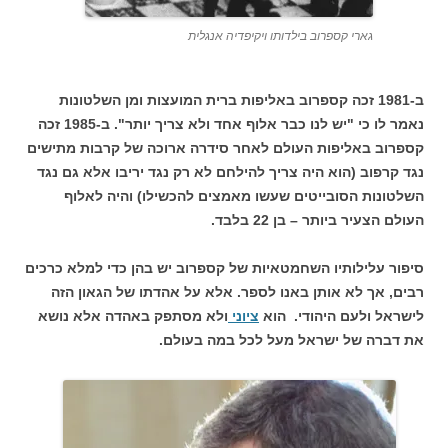
גארי קספרוב בילדותו ויקיפדיה אנגלית
ב-1981 זכה קספרוב באליפות ברית המועצות ומן השלטונות
נאמר לו כי "יש לנו כבר אלוף אחד ולא צריך יותר". ב-1985 זכה
קספרוב באליפות העולם לאחר סידרה ארוכה של קרבות מתישים
נגד קרפוב (הוא היה צריך להילחם לא רק נגד יריבו אלא גם נגד
השלטונות הסובייטים שעשו מאמצים להכשילו) והיה לאלוף
העולם הצעיר ביותר – בן 22 בלבד.
סיפור עלילותיו השחמטאיות של קספרוב יש בהן כדי למלא כרכים
רבים, אך לא אותן באנו לספר. אלא על אהדתו של הגאון הזה
לישראל ולעם היהודי. הוא
ציוני
ולא מסתפק באהדה אלא נושא
את דברה של ישראל מעל לכל במה בעולם.