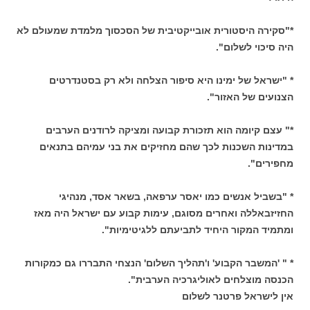
*"סקירה היסטורית אובייקטיבית של הסכסוך מלמדת שמעולם לא
היה סיכוי לשלום".
* "ישראל של ימינו היא סיפור הצלחה ולא רק בסטנדרטים
הצנועים של האזור".
*" עצם קיומה הוא תזכורת קבועה ומציקה לרודנים הערבים
במדינות השכנות לכך שהם מחזיקים את בני עמיהם בתנאים
מחפירים".
* "בשביל אנשים כמו יאסר ערפאה, בשאר אסד, מנהיגי
החזיזבאללה ואחרים מסוגם, עימות קבוע עם ישראל היה מאז
ומתמיד המקור היחיד לתביעתם ללגיטימיות".
* " 'המשבר הקבוע' ו'תהליך השלום' הנצחי התבררו גם כמקורות
הכנסה מוצלחים לאוליגרכיה הערבית".
אין לישראל פרטנר לשלום