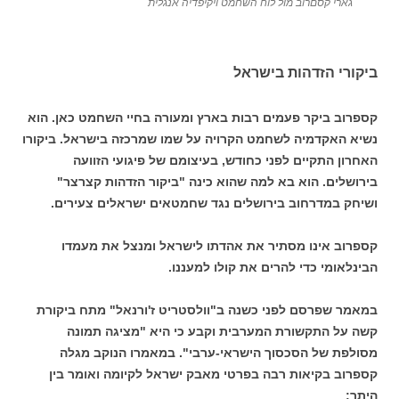
גארי קסםרוב מול לוח השחמט ויקיפדיה אנגלית
ביקורי הזדהות בישראל
קספרוב ביקר פעמים רבות בארץ ומעורה בחיי השחמט כאן. הוא
נשיא האקדמיה לשחמט הקרויה על שמו שמרכזה בישראל. ביקורו
האחרון התקיים לפני כחודש, בעיצומם של פיגועי הזוועה
בירושלים. הוא בא למה שהוא כינה "ביקור הזדהות קצרצר"
ושיחק במדרחוב בירושלים נגד שחמטאים ישראלים צעירים.
קספרוב אינו מסתיר את אהדתו לישראל ומנצל את מעמדו
הבינלאומי כדי להרים את קולו למעננו.
במאמר שפרסם לפני כשנה ב"וולסטריט ז'ורנאל" מתח ביקורת
קשה על התקשורת המערבית וקבע כי היא "מציגה תמונה
מסולפת של הסכסוך הישראי-ערבי". במאמרו הנוקב מגלה
קספרוב בקיאות רבה בפרטי מאבק ישראל לקיומה ואומר בין
היתר: