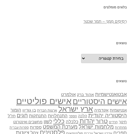
בלוגים מומלצים
רְסִיסִים מִמֶנִי – תמר שכטר
נושאים
נושאים
נושאים
אבטואנטישמיות
אולמרט
אהוד ברק
אישים פוליטיים
אישים היסטוריים
ארץ ישראל
אקדמיה
בן גוריון
הומור
אנטישמיות
ארצות הברית
היסטוריה יהודית
חגים
התנתקות
התנחלויות
חז"ל
הלכה
הספר
יהדות
כללי
טרור
לשון
כלכלה
מחשבים ואינטרנט
חינוך
חרדים
מלחמות ישראל
מערכת המשפט
ספרות
מחתרות
ספרות עברית
פלסטינים
ציונות
ספרים
צהל
ערביי ישראל
פוליטיקאים
ערבים