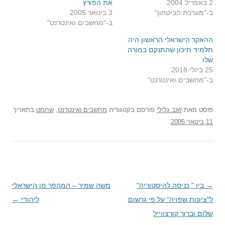
2 באפריל 2004
את הפורץ
ב-"מערכת הביטחון"
3 בינואר 2005
ב-"מחשבים ואינטרנט"
ההאקר הישראלי הראשון היה
תלמיד תיכון שהתנקם במורה
שלו
25 ביולי 2018
ב-"מחשבים ואינטרנט"
פוסט
מאת
זאב גלילי
פורסם בקטגוריה
מחשבים ואינטרנט
,
שחמט
בתאריך
11 בינואר 2005
.
→
ניווט
בין " כניסה להיסטוריה"
משה שמיר – המהפך מן הישראלי
בפוסטים
ל"ציונות שפויה" על פי גרשום
ליהודי
←
שלום וברוך קורצווייל