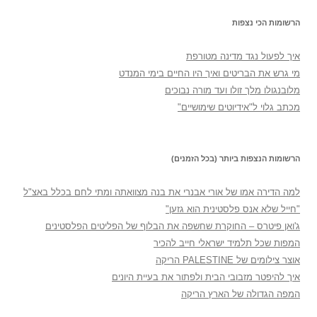
הרשומות הכי נצפות
איך לפעול נגד מדינה מטורפת
מי גרש את הבריטים ואיך היו החיים בימי המנדט
מלובנגולו מלך זולו ועד מורה נבוכים
מכתב גלוי ל"אידיוטים שימושיים"
הרשומות הנצפות ביותר (בכל הזמנים)
למה הדירה אמו של אורי אבנרי את בנה מצוואתה ומתי לחם בכלל באצ"ל
"חייל שלא אנס פלסטינית הוא גזען"
ג'ואן פיטרס – החוקרת שחשפה את הבלוף של הפליטים הפלסטינים
המפות שכל תלמיד ישראלי חייב להכיר
אוצר צילומים של PALESTINE הריקה
איך להיפטר מזבובי הבית ולפתור את בעיית היונים
המפה הגדולה של הארץ הריקה