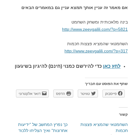
אם מאמר זה עניין אותך תמצא עניין גם במאמרים הבאים
בינה מלאכותית ומשחק השחמט
http://www.zeevgalili.com/?p=5821
השחמטאי שהמציא פצצות חכמות
http://www.zeevgalili.com/?p=317
לחץ כאן
כדי להירשם כ
מנוי (חינם) להיגיון בשיגעון
שתף את הפוסט עם חבריך
פייסבוק
טוויטר
הדפס
דואר אלקטרוני
קשור
השחמטאי שהמציא פצצות
כך נפרץ המחשב של "ידיעות
חכמות
אחרונות" ואיך הצליחו ללכוד