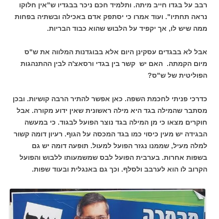
רבב על בגדו חייב מיתה. ותלמיד חכם ניכר בבגדיו ש"אין חלוקו
נראה תחתיו". ועוד אמרו כי יסתפק אדם באכילה ובשתיה בפחות
ממה שיש לו, אך יקפיד על הלבוש שהוא כבוד הבריות.
אבל לא בבגדים עסקינן היום אלא בבוגדנות המלווה את ש"ס
מיום הקמתה. האם יש קשר בין בגדי ורסאצ'ה לבין ההתנהגות
הפוליטית של ש"ס?
כדרכי פניתי לחכמת השפה. כאן אפשר להתיר הרבה קושיות. ובכן
מסתבר שהמילה בגד היא מילה ראשונית שאין ידוע מקורה. אבל
חוקרים מצאו כי מן המילה בגד נוצר הפועל לבגוד. כי במעשה
הבגידה יש מעין כיסוי כמו בגד המכסה על הגוף. רעיון דומה קשור
למלה מעיל, שממנו נגזר הפועל למעול. תופעה דומה יש גם
בשפות אחרות. בערבית הפועל לבס שמשמעותו ללבוש והפועל
הקרוב לו הוא לערבב ולסלף. וכך גם באנגלית ובעוד שפות.