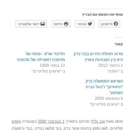
שתף את הפוסט עם חבריך
פייסבוק
טוויטר
הדפס
דואר אלקטרוני
קשור
מדוע תוחלת החיים בבני ברק
הליכוד וש"ס - סופה של
היא בין הגבוהות בארץ
מהפכה ראשיתה של מהפכה
1 בינואר 2012
13 במאי 1999
ב-"הלכה"
ב-"אישים פוליטיים"
כשראש הממשלה ברק
"התחרפן" ו"בעל הבית
השתגע"
6 באוגוסט 2000
ב-"אישים פוליטיים"
פוסט
מאת
זאב גלילי
פורסם בתאריך
1 בנובמבר 2000
בקטגוריה
אישים
פוליטיים
,
לשון
וסומן בתגיות
אהוד ברק
,
בגד מלשון בגידה
,
בגדי ורסאצ'ה
,