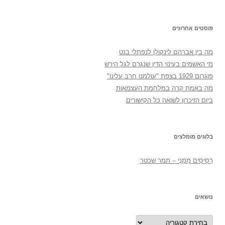
פוסטים אחרונים
מה בין אברהם לינקולן לנפתלי בנט
מי האשמים בעינוי הדין שנגרם לגל הירש
פוגרום 1929 בצפת "עולמנו חרב עלינו"
מה באמת קרה במלחמת העצמאות
ביום הזיכרון לשואה כל הקישורים
בלוגים מומלצים
רְסִיסִים מִמֶנִי – תמר שכטר
נושאים
נושאים