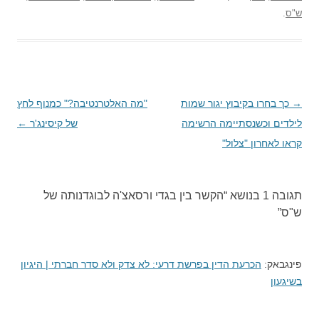
ש"ס
.
→
ניווט
כך בחרו בקיבוץ יגור שמות
"מה האלטרנטיבה?" כמנוף לחץ
בפוסטים
לילדים וכשנסתיימה הרשימה
של קיסינג'ר
←
קראו לאחרון "צלול"
תגובה 1 בנושא “
הקשר בין בגדי ורסאצ'ה לבוגדנותה של
ש"ס
”
פינגבאק:
הכרעת הדין בפרשת דרעי: לא צדק ולא סדר חברתי | היגיון
בשיגעון