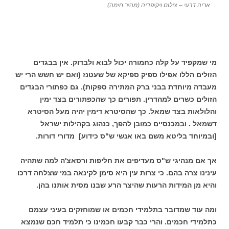
אריה דרעי – צילום ויקיפדיה (מהיר חימה)
מי שמקפיד על קלה כחמורה יכול לבוא ולבדוק. אין בבגדים
הזולים הללו אפילו ספיק ספיקא של שעטנז (ואם יש חשש הרי יש
מעבדה מיוחדת בבני ברק המתירה ספקות). גם כפתורי הבגדים
הזולים כשרים למהדרין. תפורים כך שהכפתורים בצד ימין
והלולאות בצד שמאל. כך שהסיטרא דימין יהיה מעל הסיטרא
דשמאל . ובמכנסיים כמובן להפך, כנהוג בקהילות ישראל
[ובמיוחד בליטא משם באו אנשי ש"ס כידוע] מדורי דורות.
אך אם מנהיגי ש"ס מעדיפים את חליפות ורסאצ'ה למה שתהיה
עינינו צרה בהם. כי צרות עין היא סימן לקינאה במי שצלחה דרכו
והיא מן המידות הרעות שהיצר הרע שבנו מסית אותנו בהן.
ומה עוד שמדובר בתלמידי חכמים או שמוחזקים בעיני עצמם
כתלמידי חכמים. והרי כבר קבעו חכמינו כי תלמיד חכם שנמצא