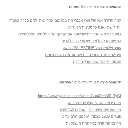
הרשומות הנצפות ביותר (בכל הזמנים)
למה הדירה אמו של אורי אבנרי את בנה מצוואתה ומתי לחם בכלל באצ"ל
"חייל שלא אנס פלסטינית הוא גזען"
ג'ואן פיטרס – החוקרת שחשפה את הבלוף של הפליטים הפלסטינים
המפות שכל תלמיד ישראלי חייב להכיר
אוצר צילומים של PALESTINE הריקה
איך להיפטר מזבובי הבית ולפתור את בעיית היונים
המפה הגדולה של הארץ הריקה
הרשומות הנצפות ביותר (מהיומיים האחרונים)
https://www.youtube.com/watch?v=4OcaMRLTyGI
מה בין אברהם לינקולן לנפתלי בנט
מי האשמים בעינוי הדין שנגרם לגל הירש
פוגרום 1929 בצפת "עולמנו חרב עלינו"
מה באמת קרה במלחמת העצמאות