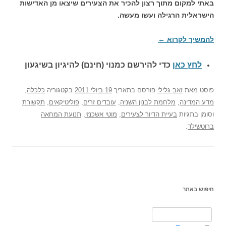
באתי למקום מתוך רצון להכיר את הצעירים שיצאו מן האדישות
הישראלית הרגילה ועשו מעשה.
להמשיך לקרוא
←
לחץ כאן
כדי להירשם כ
מנוי (חינם) להיגיון בשיגעון
פוסט
מאת
זאב גלילי
פורסם בתאריך
19 ביולי 2011
בקטגוריה
כלכלה
,
מדע המדינה
,
מלחמת לבנון השניה
,
עובדים זרים
,
פוליטיקאים
,
תקשורת
וסומן בתגיות
בעיית הדיור לצעירים
,
מוטי אשכנזי
,
תנועת המחאה
ברוטשילד
.
חיפוש באתר