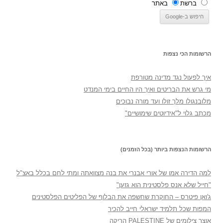
ברשת
באתר
הרשומות הכי נצפות
איך לפעול נגד מדינה מטורפת
מי גרש את הבריטים ואיך היו החיים בימי המנדט
מלובנגולו מלך זולו ועד מורה נבוכים
מכתב גלוי ל"אידיוטים שימושיים"
הרשומות הנצפות ביותר (בכל הזמנים)
למה הדירה אמו של אורי אבנרי את בנה מצוואתה ומתי לחם בכלל באצ"ל
"חייל שלא אנס פלסטינית הוא גזען"
ג'ואן פיטרס – החוקרת שחשפה את הבלוף של הפליטים הפלסטינים
המפות שכל תלמיד ישראלי חייב להכיר
אוצר צילומים של PALESTINE הריקה