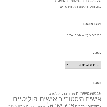
מה באמת קרה במלחמת העצמאות
ביום הזיכרון לשואה כל הקישורים
בלוגים מומלצים
רְסִיסִים מִמֶנִי – תמר שכטר
נושאים
נושאים
נושאים
אבטואנטישמיות
אולמרט
אהוד ברק
אישים פוליטיים
אישים היסטוריים
ארץ ישראל
אקדמיה
בן גוריון
הומור
אנטישמיות
ארצות הברית