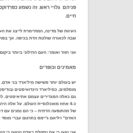
פניהם גלויי ראש. זה נשמע כפרדוקס.
חיים.
העיוות של מדינה, המתיימרת לייצג את הע
שבה לכאורה שולטת הדת בכיפה. אך בפועל
אני חוזר ואומר: העם החילוני ביותר ביקום.
מאמינים וכופרים
יש בעולם יותר משישה מיליארד בני אדם. מ
מוסלמים, כמיליארד הינדואיסטים ובודיסט
כ-4 אחוז מאוכלוסיית העולם. על אלה הי
של תהתופעה הדתית – כי הם נמנים עם דת
האדם" ויליאם ג'יימס בתרגום עברי מוסד 
אני טוען כי אם נתקלת באדם הטוען כי הוא 