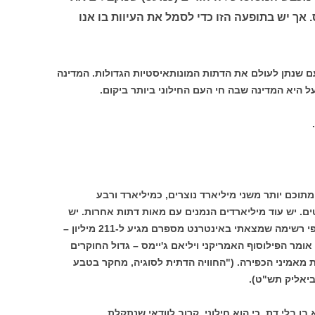
 אך יש בתופעה הזו כדי לסמל את העיוות בו אנו
ם שנתן לעולם את הדתות המונותאיסטיות הגדולות. המדינה
 היא המדינה שבה חי העם החילוני ביותר ביקום.
תוכם יותר משני מיליארד נוצרים, כמיליארד ורבע
ים. יש עוד מיליארדים הנמנים עם מאות דתות אחרות. יש
גם כאלה המגדירים עצמם אתיאיסטים. לפי רשימה שמצאתי באינטרנט מספרם מגיע ל-211 מיליון –
ה אומר הפילוסוף האמריקני ויליאם ג'יימס – גדול החוקרים
 מאמיני הכפירה. ("החוויה הדתית לסוגיה, מחקר בטבע
ביאליק תש"ט).
בן בלי דת, כי הוא חילוני, קרוב לוודאי שנתקלת