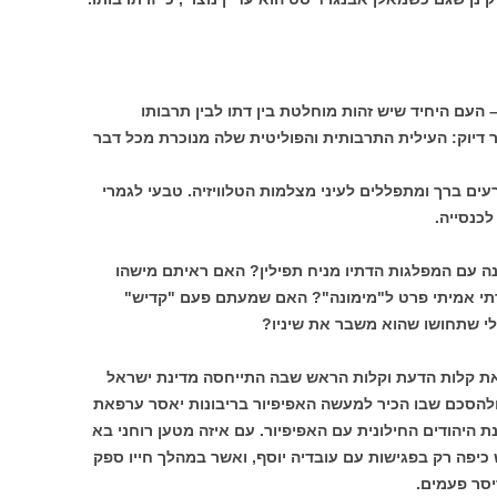
 העם היחיד שיש זהות מוחלטת בין דתו לבין תרבותו
ר דיוק: העילית התרבותית והפוליטית שלה מנוכרת מכל דבר
עים ברך ומתפללים לעיני מצלמות הטלוויזיה. טבעי לגמרי
לכנסייה.
ה עם המפלגות הדתיו מניח תפילין? האם ראיתם מישהו
י אמיתי פרט ל"מימונה"? האם שמעתם פעם "קדיש"
בלי שתחושו שהוא משבר את שיניו?
ן את קלות הדעת וקלות הראש שבה התייחסה מדינת ישראל
 ולהסכם שבו הכיר למעשה האפיפיור בריבונות יאסר ערפאת
 היהודים החילונית עם האפיפיור. עם איזה מטען רוחני בא
 כיפה רק בפגישות עם עובדיה יוסף, ואשר במהלך חייו ספק
סר פעמים.