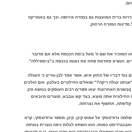
הם.
ררות ברית המועצות גם במזרח אירופה. וכך גם באמריקה
 מדינות המזרח הרחוק.
שהו המזכיר את שם ה' מעל בימת הכנסת אלא אם מדובר
יים. הנשיא סאדאת פתח את נאומו בכנסת ב"ביסמיללה".
 נגד דבריו של החזון איש, אשר אמר לבן-גוריון כי העגלה
אנחנו עגלה ריקה?" שואלים החילוניים בעלבון. והם הולכים
ובשנים האחרונות יצאו ספרים רבים העוסקים בנושא זה).
החילונית אתה מוצא, בצד קש וגבבא, מוצרים מיובאים
קליפתה, תחשוף את נצרותה.
ה גרודזנסקי על עמוס קינן. קינן, מספר גרודזנסקי, קרא
אבנגרדיסט כמותו. הוא הופתע לגלות נימה נוצרית במחזה
נן שגם כשמאלן אבנגרדיסט הוא עדיין נוצרי, כי זו תרבותו.