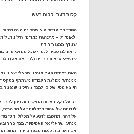
קלות דעת וקלות ראש
הפרדוקס הגדול הוא שמדינת העם היהודי –
ולאומיותו – מתנהגת כמדינה חילונית. לית
שנודף ממנו ריח דתי.
נראה לנו טבעי לגמרי שכל מנהיגי ערב כור
שנשיאי ארצות הברית (לפני אובמה) הלכו 
האם ראיתם פעם מנהיג ישראלי שאינו נמנ
ממנהיגי מפלגת העבודה משתתף בטקס דת
היוצא מפיו של בן למנהיג חילוני שנפטר 
רק על רקע העיוות הנפשי הזה ניתן להבי
לנכונות של אהוד ברקלוותר על הר הבית,
על ההר. תחשבו לרגע על מכלול יחסי מדינת
מנהיג ישראלי אל האפיפיור. מנהיג החובש
אם ראה בית כנסת מבפנים יותר מחצי תרי