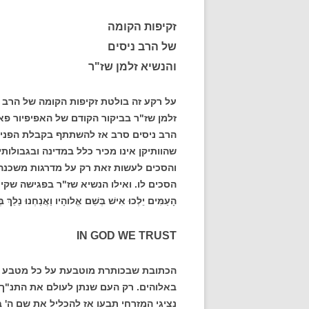
זקיפות הקומה
של הרב ניסים
והנשיא זלמן שז"ר
על רקע זה בולטת זקיפות הקומה של הרב ה
זלמן שז"ר בביקור הקודם של האפיפיור פאולוס ה-6, שביקר בארץ 
הרב ניסים סרב אז להשתתף בקבלת הפנים
שהוותיקן אינו מכיר כלל במדינה ובגבולות
והסכים לעשות זאת רק על מדרגות משכנה
הסכים לו. ואילו הנשיא שז"ר בפגישה שקיים 
הָעַמִּים יֵלְכוּ אִישׁ בְּשֵׁם אֱלוהָיו וַאֲנַחְנוּ נֵלֵךְ
IN GOD WE TRUST
הכתובת שבכותרת מוטבעת על כל מטבע אמ
באלוהים. רק העם שנתן לעולם את התנ"ך 
נציגי המזרחי תבעו אז להכליל את שם ה'