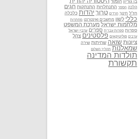
היסטוריה יהודית
בן גוריון
הומור
חגים
התנתקות
התנחלויות
הלכה
הספר
יהדות
טרור
חז"ל
כלכלה
חינוך
חרדים
כללי
לשון
מחשבים ואינטרנט
מחתרות
מלחמות ישראל
מערכת המשפט
ספרים
ספרות
ערביי ישראל
ספרות עברית
פלסטינים
צהל
פוליטיקאים
ערבים
שואה
ציונות
שחיתות
שירה
שמאלנות
תהליך השלום
תולדות המדינה
תקשורת