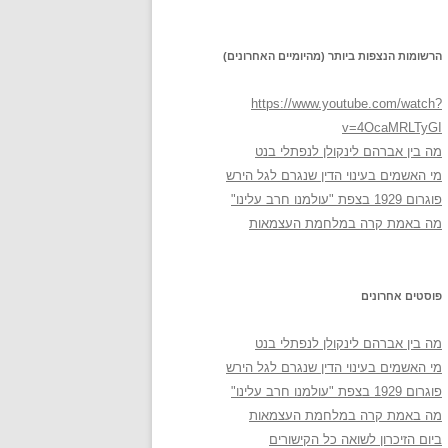
הרשומות הנצפות ביותר (מהיומיים האחרונים)
https://www.youtube.com/watch?
v=4OcaMRLTyGI
מה בין אברהם לינקולן לנפתלי בנט
מי האשמים בעינוי הדין שנגרם לגל הירש
פוגרום 1929 בצפת "עולמנו חרב עלינו"
מה באמת קרה במלחמת העצמאות
פוסטים אחרונים
מה בין אברהם לינקולן לנפתלי בנט
מי האשמים בעינוי הדין שנגרם לגל הירש
פוגרום 1929 בצפת "עולמנו חרב עלינו"
מה באמת קרה במלחמת העצמאות
ביום הזיכרון לשואה כל הקישורים