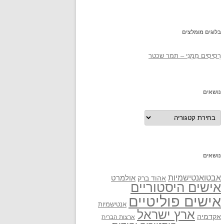
בלוגים מומלצים
רְסִיסִים מִמֶנִי – תמר שכטר
נושאים
נושאים
נושאים
אבטואנטישמיות
אולמרט
אהוד ברק
אישים היסטוריים
אישים פוליטיים
אנטישמיות
ארץ ישראל
אקדמיה
ארצות הברית