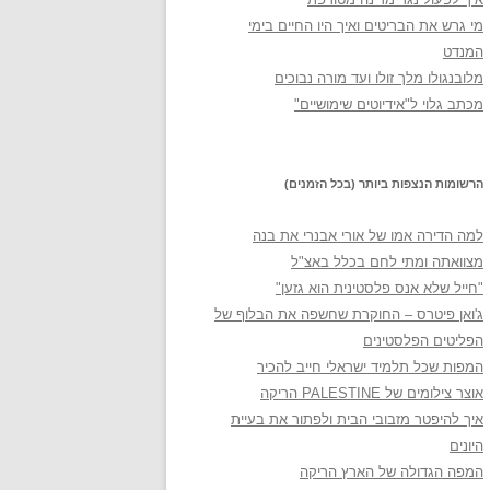
מי גרש את הבריטים ואיך היו החיים בימי
המנדט
מלובנגולו מלך זולו ועד מורה נבוכים
מכתב גלוי ל"אידיוטים שימושיים"
הרשומות הנצפות ביותר (בכל הזמנים)
למה הדירה אמו של אורי אבנרי את בנה
מצוואתה ומתי לחם בכלל באצ"ל
"חייל שלא אנס פלסטינית הוא גזען"
ג'ואן פיטרס – החוקרת שחשפה את הבלוף של
הפליטים הפלסטינים
המפות שכל תלמיד ישראלי חייב להכיר
אוצר צילומים של PALESTINE הריקה
איך להיפטר מזבובי הבית ולפתור את בעיית
היונים
המפה הגדולה של הארץ הריקה