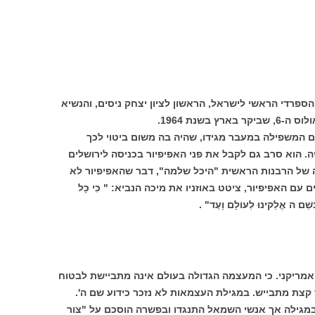
ספרדי הראשי לישראל, הראשון לציון יצחק ניסים, והנשיא
בשנת 1964.
 המשפילה במעבר מגידו, שהיה בה משום ביטוי לכך
יה. הוא סרב גם לקבל את פני האפיפיור בכניסה לירושלים
 של הרבנות הראשית "היכל שלמה", דבר שהאפיפיור לא
עם האפיפיור, ציטט באוזניו את מיכה הנביא: " כִּי כָּל
 בְּשֵׁם ה אֱלֵקינוּ לְעוֹלָם וָעֶד" .
ריקני. כי המעצמה הגדולה בעולם אינה מתביישת לבטוח
קצת מתבייש. במגילת העצמאות לא נזכר כידוע שם ה'.
 במגילה אך אנשי השמאל התנגדו ובפשרה הוסכם על "צור