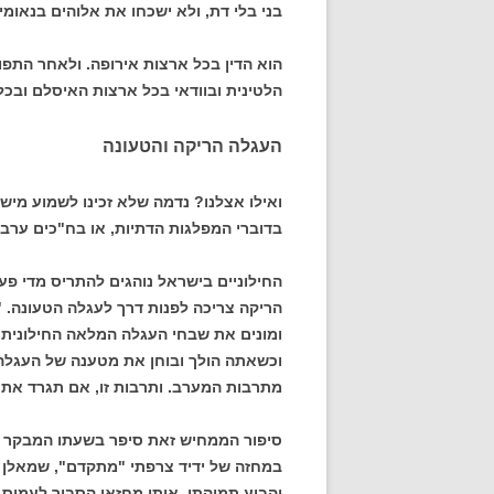
בני בלי דת, ולא ישכחו את אלוהים בנאומי
הוא הדין בכל ארצות אירופה. ולאחר התפו
הלטינית ובוודאי בכל ארצות האיסלם ובכל
העגלה הריקה והטעונה
ואילו אצלנו? נדמה שלא זכינו לשמוע מי
בדוברי המפלגות הדתיות, או בח"כים ערב
החילוניים בישראל נוהגים להתריס מדי פעם
הריקה צריכה לפנות דרך לעגלה הטעונה. "
ומונים את שבחי העגלה המלאה החילונית (
וכשאתה הולך ובוחן את מטענה של העגלה 
מתרבות המערב. ותרבות זו, אם תגרד את 
סיפור הממחיש זאת סיפר בשעתו המבקר שלמ
במחזה של ידיד צרפתי "מתקדם", שמאלן ו
והביע תמיהתו. אותו מחזאי הסביר לעמוס קי