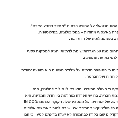
ו המונומנטאלי על החוויה הדתית "מחקר בטבע האדם".
ת באינסוף מתודות – בפסיכולוגיה, בפילוסופיה,
, בפנומנולוגיה של הדת ועוד.
מהי הדתיות? – אחד החוקרים הבולטים בתחום מנה 50 הגדרות שונות לדתיות והגיע למסקנה שאף
ות לתמצת את התופעה.
מו כי התופעה הדתית על גילוייה השונים היא תופעה יסודית
 החיה ועל הבהמה.
ף כי העולם המודרני הוא כאילו חילוני לחלוטין, הנה
צות הברית, בה יש הפרדה מוחלטת בין הדת והמדינה, היא
אחת המדינות הדתיות ביותר, מבחינת התודעה של אזרחיה. על המטבע שלה חקוקה הכתובתIN GOD
למעשה כל פוליטיקאי אמריקני אינו שוכח להזכיר את שם אלוקים
 מדקדקים שם בקלה כבחמורה לא יעלה בדעתם לטעון כי הם