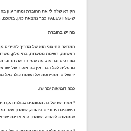
הקורא שלח לי את החוברת ומתוך עיון בה
ש-PALESTINE כבר נמצאת כאן, בתוכנו, מסביבנו, בסמוך לנו. ואנחנו מחרישים.
מה יש בחוברת
המראה החיצוני הוא של מדריך לתיירים מן
ראשונה, רשימת מסעדות, בתי מלון, משרדי נ
מודרכים וכדומה. מה שמייחד את החוברת 
נורמלית לכל דבר. אין בה אזכור של ישראל.
ירושלים, מתייחסת אל השטח כולו כאל מדי
כמה דוגמאות ימחישו:
* מפת ישראל בה מסומנים גבולות הקו הי
הישובים היהודיים ביהודה, שומרון ועזה נמ
שממערב ליהודה ושומרון הוא מדינת ישראל
* החוברת מלאה תארים ואזכורים של גופי