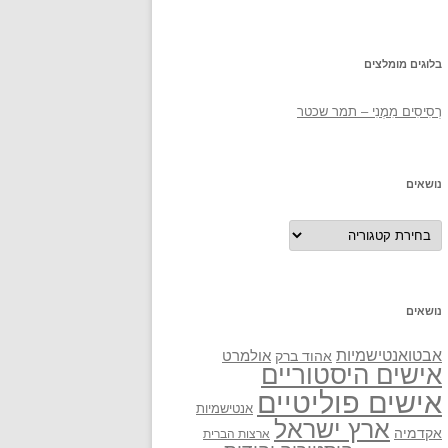
בלוגים מומלצים
רְסִיסִים מִמֶנִי – תמר שכטר
נושאים
נושאים
נושאים
אבטואנטישמיות
אולמרט
אהוד ברק
אישים היסטוריים
אישים פוליטיים
אנטישמיות
ארץ ישראל
אקדמיה
ארצות הברית