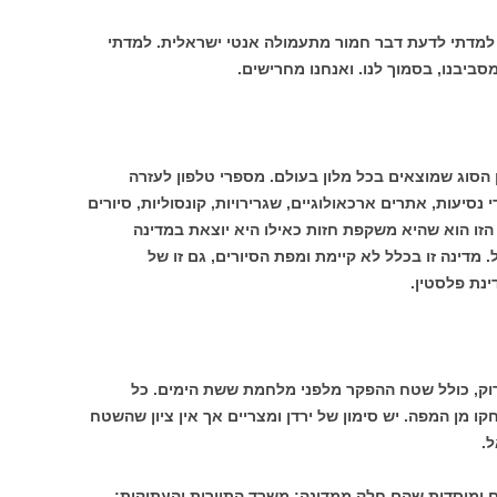
 למדתי לדעת דבר חמור מתעמולה אנטי ישראלית. למדתי
 הסוג שמוצאים בכל מלון בעולם. מספרי טלפון לעזרה
סיעות, אתרים ארכאולוגיים, שגרירויות, קונסוליות, סיורים
הזו הוא שהיא משקפת חזות כאילו היא יוצאת במדינה
 מדינה זו בכלל לא קיימת ומפת הסיורים, גם זו של
נת פלסטין.
רוק, כולל שטח ההפקר מלפני מלחמת ששת הימים. כל
חקו מן המפה. יש סימון של ירדן ומצריים אך אין ציון שהשטח
.
ם ומוסדות שהם חלק ממדינה: משרד התיירות והעתיקות;