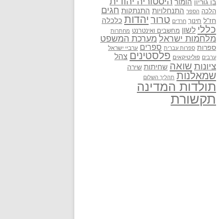
היסטוריה יהודית
בן גוריון
הומור
חגים
התנתקות
התנחלויות
הלכה
הספר
יהדות
טרור
חז"ל
כלכלה
חינוך
חרדים
כללי
לשון
מחשבים ואינטרנט
מחתרות
מלחמות ישראל
מערכת המשפט
ספרים
ספרות
ערביי ישראל
ספרות עברית
פלסטינים
צהל
פוליטיקאים
ערבים
שואה
ציונות
שחיתות
שירה
שמאלנות
תהליך השלום
תולדות המדינה
תקשורת