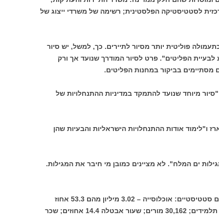
כזית לסטטיסטיקה הפלסטינית; רשימה של משרדי ייצוג של
תעמולה פוליטית יותר מסיור לתיירים. כך, למשל, יש סיור
לבעיית הפליטים". פרט לסיור המודרך שנועד אך ורק
 מסתיימים בביקור במחנות הפליטים.
 "סיור מיוחד שנועד להתמקד במדיניות ההתנחלויות של
ארז ו"לימוד אודות ההתנחלויות הישראליות והבעיות שהן
גילות ים המלח". לא מציינים כמובן מי חיבר את המגילות.
* כיאה למדריך תיירים הוא מסתיים בנתונים סטטיסטיים: אוכלוסייה – 3.02 מיליון מהם 53.3 אחוז
מתחת לגיל 17 ; 2514 בתי ספר; 889,895 תלמידים; 30,162 מורים; שעור אבטלה 14.4 אחוזים; שכר