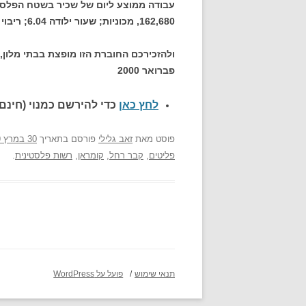
162,680, מכוניות; שעור ילודה 6.04; ריבוי טבעי 4.18.
ולהזכירכם החוברת הזו מופצת בבתי מלון
פברואר 2000
לחץ כאן
כדי להירשם כ
מנוי (חינם)
פוסט
מאת
זאב גלילי
פורסם בתאריך
30 במרץ 2009
פליטים
,
קבר רחל
,
קומראן
,
רשות פלסטינית
.
תנאי שימוש
פועל על WordPress