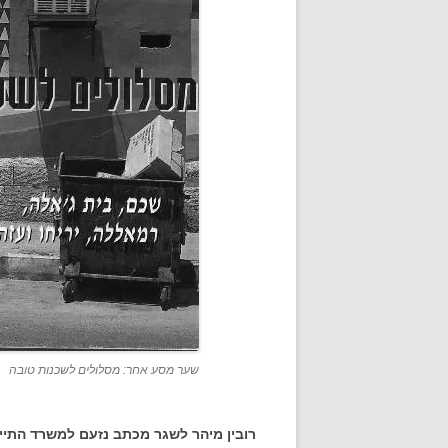
שער מסע אחר: מסלולים לשכנות טובה
רובין מיהר לשגר מכתב נזעם למשרד התייר