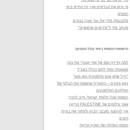
מי גרש את הבריטים ואיך היו החיים בימי
המנדט
מלובנגולו מלך זולו ועד מורה נבוכים
מכתב גלוי ל"אידיוטים שימושיים"
הרשומות הנצפות ביותר (בכל הזמנים)
למה הדירה אמו של אורי אבנרי את בנה
מצוואתה ומתי לחם בכלל באצ"ל
"חייל שלא אנס פלסטינית הוא גזען"
ג'ואן פיטרס – החוקרת שחשפה את הבלוף של
הפליטים הפלסטינים
המפות שכל תלמיד ישראלי חייב להכיר
אוצר צילומים של PALESTINE הריקה
איך להיפטר מזבובי הבית ולפתור את בעיית
היונים
המפה הגדולה של הארץ הריקה