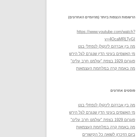
הרשומות הנצפות ביותר (מהיומיים האחרונים)
https://www.youtube.com/watch?
v=4OcaMRLTyGI
מה בין אברהם לינקולן לנפתלי בנט
מי האשמים בעינוי הדין שנגרם לגל הירש
פוגרום 1929 בצפת "עולמנו חרב עלינו"
מה באמת קרה במלחמת העצמאות
פוסטים אחרונים
מה בין אברהם לינקולן לנפתלי בנט
מי האשמים בעינוי הדין שנגרם לגל הירש
פוגרום 1929 בצפת "עולמנו חרב עלינו"
מה באמת קרה במלחמת העצמאות
ביום הזיכרון לשואה כל הקישורים