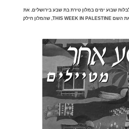
 לבלות שבוע ימים במלון טירת בת שבע בירושלים. את
הנאת הנופש הפרה חוברת הנושאת את השם THIS WEEK IN PALESTINE, שהמלון חילק