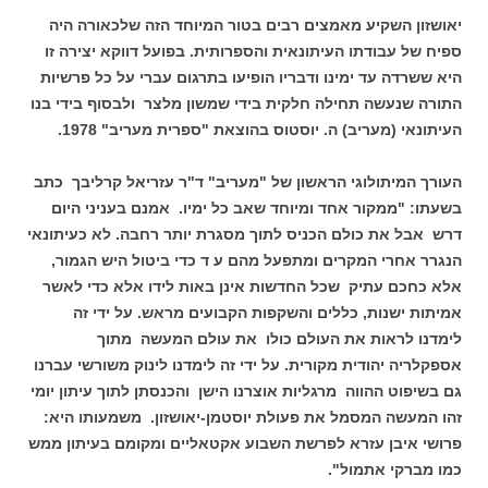
יאושזון השקיע מאמצים רבים בטור המיוחד הזה שלכאורה היה
ספיח של עבודתו העיתונאית והספרותית. בפועל דווקא יצירה זו
היא ששרדה עד ימינו ודבריו הופיעו בתרגום עברי על כל פרשיות
התורה שנעשה תחילה חלקית בידי שמשון מלצר ולבסוף בידי בנו
העיתונאי (מעריב) ה. יוסטוס בהוצאת "ספרית מעריב" 1978.
העורך המיתולוגי הראשון של "מעריב" ד"ר עזריאל קרליבך כתב
בשעתו: "ממקור אחד ומיוחד שאב כל ימיו. אמנם בעניני היום
דרש אבל את כולם הכניס לתוך מסגרת יותר רחבה. לא כעיתונאי
הנגרר אחרי המקרים ומתפעל מהם ע ד כדי ביטול היש הגמור,
אלא כחכם עתיק שכל החדשות אינן באות לידו אלא כדי לאשר
אמיתות ישנות, כללים והשקפות הקבועים מראש. על ידי זה
לימדנו לראות את העולם כולו את עולם המעשה מתוך
אספקלריה יהודית מקורית. על ידי זה לימדנו לינוק משורשי עברנו
גם בשיפוט ההווה מרגליות אוצרנו הישן והכנסתן לתוך עיתון יומי
זהו המעשה המסמל את פעולת יוסטמן-יאושזון. משמעותו היא:
פרושי איבן עזרא לפרשת השבוע אקטאליים ומקומם בעיתון ממש
כמו מברקי אתמול".