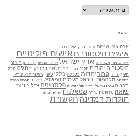
נושאים
נושאים
אבטואנטישמיות
אולמרט
אהוד ברק
אישים פוליטיים
אישים היסטוריים
ארץ ישראל
אקדמיה
בן גוריון
הומור
אנטישמיות
ארצות הברית
היסטוריה יהודית
חגים
התנתקות
התנחלויות
חז"ל
הלכה
הספר
יהדות
כללי
טרור
לשון
כלכלה
מחשבים ואינטרנט
חינוך
חרדים
מלחמות ישראל
מערכת המשפט
ספרות
מחתרות
ספרות עברית
פלסטינים
ציונות
ספרים
צהל
ערביי ישראל
פוליטיקאים
ערבים
שואה
שמאלנות
שחיתות
שירה
תהליך השלום
תקשורת
תולדות המדינה