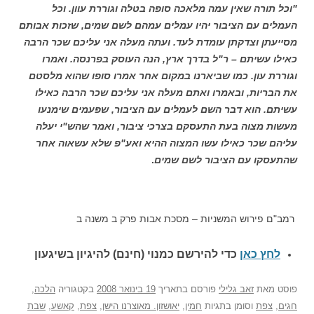
"וכל תורה שאין עמה מלאכה סופה בטלה וגוררת עוון. וכל
העמלים עם הציבור יהיו עמלים עמהם לשם שמים, שזכות אבותם
מסייעתן וצדקתן עומדת לעד. ועתה מעלה אני עליכם שכר הרבה
כאילו עשיתם – ר"ל בדרך ארץ, הנה העוסק בפרנסה. ואמרו
וגוררת עון. כמו שביארנו במקום אחר אמרו סופו שהוא מלסטם
את הבריות, ובאמרו ואתם מעלה אני עליכם שכר הרבה כאילו
עשיתם. הוא דבר השם לעמלים עם הציבור, שפעמים שימנעו
מעשות מצוה בעת התעסקם בצרכי ציבור, ואמר שהש"י יעלה
עליהם שכר כאילו עשו המצוה ההיא ואע"פ שלא עשאוה אחר
שהתעסקו עם הציבור לשם שמים
.
רמב"ם פירוש המשניות – מסכת אבות פרק ב משנה ב
לחץ כאן
כדי להירשם כ
מנוי (חינם) להיגיון בשיגעון
פוסט
מאת
זאב גלילי
פורסם בתאריך
19 בינואר 2008
בקטגוריה
הלכה
,
חגים
,
צפת
וסומן בתגיות
חמין
,
יאושזון. מאוצרנו הישן
,
צפת
,
קאשע
,
שבת