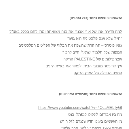
הרשומות הנצפות ביותר (בכל הזמנים)
למה הדירה אמו של אורי אבנרי את בנה מצוואתה ומתי לחם בכלל באצ"ל
"חייל שלא אנס פלסטינית הוא גזען"
ג'ואן פיטרס – החוקרת שחשפה את הבלוף של הפליטים הפלסטינים
המפות שכל תלמיד ישראלי חייב להכיר
אוצר צילומים של PALESTINE הריקה
איך להיפטר מזבובי הבית ולפתור את בעיית היונים
המפה הגדולה של הארץ הריקה
הרשומות הנצפות ביותר (מהיומיים האחרונים)
https://www.youtube.com/watch?v=4OcaMRLTyGI
מה בין אברהם לינקולן לנפתלי בנט
מי האשמים בעינוי הדין שנגרם לגל הירש
פוגרום 1929 בצפת "עולמנו חרב עלינו"