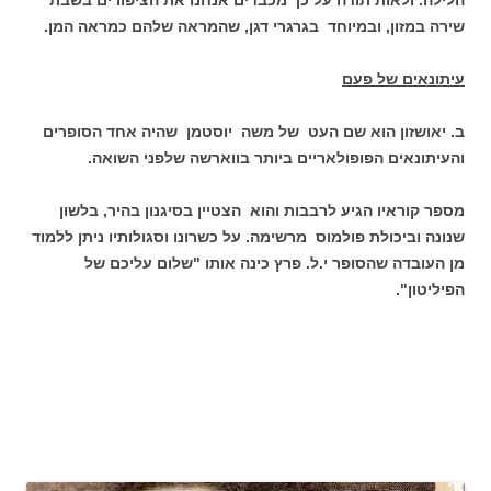
הלילה. ולאות תודה על כך מכבדים אנחנו את הציפורים בשבת
שירה במזון, ובמיוחד בגרגרי דגן, שהמראה שלהם כמראה המן.
עיתונאים של פעם
ב. יאושזון הוא שם העט של משה יוסטמן שהיה אחד הסופרים
והעיתונאים הפופולאריים ביותר בווארשה שלפני השואה.
מספר קוראיו הגיע לרבבות והוא הצטיין בסיגנון בהיר, בלשון
שנונה וביכולת פולמוס מרשימה. על כשרונו וסגולותיו ניתן ללמוד
מן העובדה שהסופר י.ל. פרץ כינה אותו "שלום עליכם של
הפיליטון".