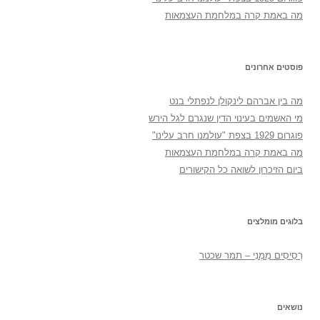
מה באמת קרה במלחמת העצמאות
פוסטים אחרונים
מה בין אברהם לינקולן לנפתלי בנט
מי האשמים בעינוי הדין שנגרם לגל הירש
פוגרום 1929 בצפת "עולמנו חרב עלינו"
מה באמת קרה במלחמת העצמאות
ביום הזיכרון לשואה כל הקישורים
בלוגים מומלצים
רְסִיסִים מִמֶנִי – תמר שכטר
נושאים