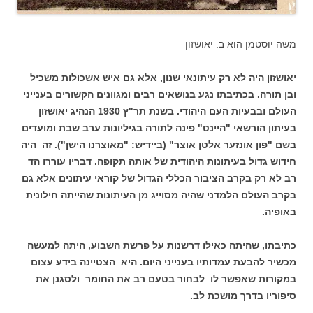
משה יוסטמן הוא ב. יאושזון
יאושזון היה לא רק עיתונאי שנון, אלא גם איש אשכולות משכיל
ובן תורה. בכתיבתו נגע בנושאים רבים ומגוונים הקשורים בענייני
העולם ובבעיות העם היהודי. בשנת תר"ץ 1930 הנהיג יאושזון
בעיתון הורשאי "היינט" פינה לתורה בגיליונות ערב שבת ומועדים
בשם "פון אונזער אלטן אוצר" (ביידיש: "מאוצרנו הישן"). זה היה
חידוש גדול בעיתונות היהודית של אותה תקופה. דבריו עוררו הד
רב לא רק בקרב הציבור הכללי הגדול של קוראי עיתונים אלא גם
בקרב העולם הלמדני שהיה מסוייג מן העיתונות שהייתה חילונית
באופיה.
כתיבתו, שהיתה כאילו דרשנות על פרשת השבוע, היתה למעשה
מכשיר להבעת עמדותיו בענייני היום. היא הצטיינה בידע עצום
במקורות שאפשר לו לבחור בטעם רב את החומר ולסגנן את
סיפוריו בדרך מושכת לב.