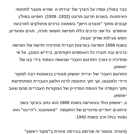
כבר בפולין עמדו על הערך של יצירתו זו שהיא מעבר לתחומי
העיתונות. בשנים תרצב-תרצט (1932- 1939) הופיעו בפולין
קבצים מתוך "אוצרנו הישן" בשמונה כרכים מחולקים לארבעה
אוספים כל שני כרכים כללו חמישה חומשי תורה, חגים ומועדים,
חמש מגילות ופרקי אבות.
בשנת 1958 הופיעה בארצות הברית מהדורה חדשה של חמישה
כרכים ובה חוברו כל האוספים הקודמים, ביידיש כמובן. על פי
מהדורה זו נערך התרגום העברי שנעשה כאמור בידי בנו של
יאושזון.
התרגום העברי של יצירת יאושזון מצטיין בנאמנות רבה למקור
היידי ולסגנונו, אך תוך התאמה לרוח הלשון העברית המתחדשת
ותוך הקפדה על הנוסח המדוייק של המקורות העבריים מהם שאב
יאושזון.
ב. יאושזון נולד בווארשה בשנת 1889 הוא כתב בעיקר בשני
עיתונים יהודיים מרכזיים של התקופה "מאמענט: ו"היינט" הוא
נפטר בתל-איב בשנת 1942.
(הערה: מאמר זה פורסם בגירסה אחרת ב"מקור ראשון"