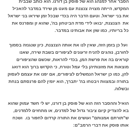
הסבר אחר למנהג הוא של פוסק בן דורנו. הוא כותב שבבית
המקדש, הייתה מצויה צנצנת עם מעט מן שירד במדבר להאכיל
את בני ישראל. וטעם הדבר היה בכדי שבכל זמן שיראו בני ישראל
את הצנצנת, יבואו לידי מדת הביטחון בה', שהוא זן ומפרנס את
כל בריותיו, כמו שזן את אבותינו במדבר.
ועל כן בזמן הזה, שאין לנו את אותה הצנצנת, כיון שנגנזה בסמוך
לחורבן, נוהגים להניח זרעונים לציפורים בשבת שירה, שאנו
קוראים בה את פרשת המן, בכדי להראות, שכשם שהציפורים
מוצאות את מזונותיהן בלי עמל וטורח, כי הקדוש ברוך הוא דואג
להן, כמו כן ישראל הנמשלים לציפורים, אם יפנו את עצמם לעסוק
בתורה ובמצוות ויבטחו בה' יתברך, הוא יזמין להם פרנסתם בנחת
ובשלוה.
הואיל וההסבר הזה הוא של פוסק בן דורנו, יש לי חשד עמוק שהוא
בא להצדיק קיום ציבור גדול של למדנים, או מתחזים ללמדנים,
ש"תורתם אמנותם" ועושים את התורה קרדום לחפור בו. ושכח
אותו פוסק את דברי הרמב"ם: