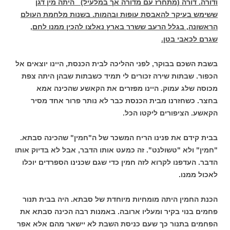
ודורה. דורה (מתחרז עם מדורה אך במלעיל) היתה מין דגן
ששימש בעיקר להאבסת עופות ובהמות. בשנות מלחמת העולם
הראשונה, בגלל הרעב ששרר בארץ נאלצו להכין ממנו לחם,
שגרם לכאבי בטן.
בשבת השכם בבוקר, לפני ההליכה לבית הכנסת, היינו יוצאים אל
הכפור. שבתות שירה זכורים לי תמיד כשבתות שבהן היתה צפת
מכוסה שלג עמוק. היינו מפזרים את הקאשע שהכינה אמא
בחצר. כשחזרנו מבית הכנסת כבר לא נותר פרור אחד מסיר
הקאשע. הציפורים ליקטו הכל.
בבית קידם את פנינו הריח המשכר של ה"חמין" שהכינה סבתא.
"חמין" ולא "טשולנט". זה כמעט אותו הדבר, אבל לא בדיוק אותו
הדבר. העדפנו לקרוא לזה חמין כדי שגם שכנינו הספרדים יוכלו
לאכול ממנו.
הכנת החמין היתה מומחיות מיוחדת של סבתא. היה בבית תנור
פחמים בנוי בקיר ומעליו ארובה. באמנות רבה הכינה סבתא את
הפחמים בתנור כך שעם כניסת השבת לא יישאר מהם אלא אפר