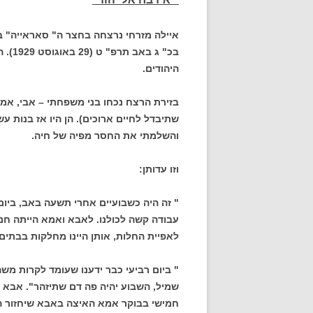
איילה מזרחי נרצחה בחצר ה" סאראייה" ב
בכ" ג
היהודים.
בזירת הרצח נכחו בני משפחתי – אבי, אמי 
שתיבדל לחיים ארוכים). הן היו אז בנות עש
והשלמתי את החסר מפיה של חיה.
וזו עדותן:
" זה היה כשבועיים אחרי תשעה באב, ביום ח
עבודה קשה לכולנו. לאבא ואמא הייתה חנות
לאפיית החלות, אותן היינו מחלקות בבתים 
" ביום רביעי כבר ידענו שעומד לקרות מש
שמיל, השבוע יהיה פה דם שתיזהר". אבא ו
חמישי בבוקר אמא האיצה באבא שיחזור ה