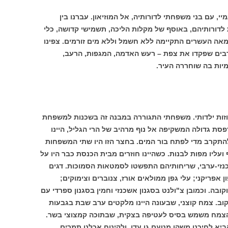
, עם בני משפחתי לדורותיה, אל המוזיאון. עברנו בין
 לדורותיהם, באוסף של מקלות הליכה, תשמישי קדושה, כלי
אה העשרים התקיימה ללא חשמל וללא מים זורמים. צפינו
ים שפקדו את צפת – רעש האדמה, המגפות, הרעב,
יות בה שוחררה העיר.
וזות ילדותי. משפחתי התגוררה במבנה זה בשכנות למשפחת
ת גדולה המשקיפה אל נוף מרהיב של הרי הגליל, היינו
התקרב מדי לפתח בור המים. בחצר הזו היו שתי המשפחות
עליו מפות לבנות. כשהיינו חוזרים מבית הכנסת כבר היו על
זי-ערבי, שריחותיהם התפשטו לסמטאות הסמוכות. דגים
אפריקני; עלי גפן ממולאים אורז, צנוברים וצימוקים;
בה. וכמובן צ"ולנט בסגנון אשכנזי וחמין בסגנון ספרדי עם
קוב. צמח קוצני, שבעונה היינו מלקטים ערב שבת בגבעות
הצמח משמש בסיס לעטיפה בצקית, שבתוכה קמצוצי בשר.
יא לחיכנו משהו מטעם גן עדן. ולקינוח אכלנו תמרים