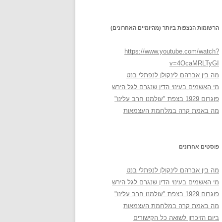
הרשומות הנצפות ביותר (מהיומיים האחרונים)
https://www.youtube.com/watch?
v=4OcaMRLTyGI
מה בין אברהם לינקולן לנפתלי בנט
מי האשמים בעינוי הדין שנגרם לגל הירש
פוגרום 1929 בצפת "עולמנו חרב עלינו"
מה באמת קרה במלחמת העצמאות
פוסטים אחרונים
מה בין אברהם לינקולן לנפתלי בנט
מי האשמים בעינוי הדין שנגרם לגל הירש
פוגרום 1929 בצפת "עולמנו חרב עלינו"
מה באמת קרה במלחמת העצמאות
ביום הזיכרון לשואה כל הקישורים