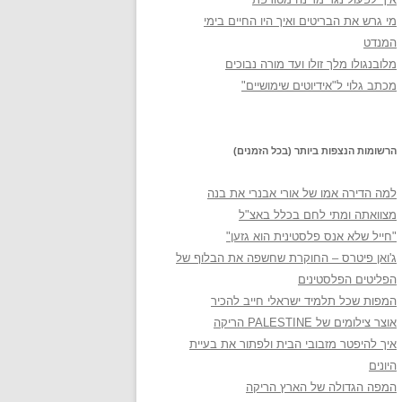
מי גרש את הבריטים ואיך היו החיים בימי
המנדט
מלובנגולו מלך זולו ועד מורה נבוכים
מכתב גלוי ל"אידיוטים שימושיים"
הרשומות הנצפות ביותר (בכל הזמנים)
למה הדירה אמו של אורי אבנרי את בנה
מצוואתה ומתי לחם בכלל באצ"ל
"חייל שלא אנס פלסטינית הוא גזען"
ג'ואן פיטרס – החוקרת שחשפה את הבלוף של
הפליטים הפלסטינים
המפות שכל תלמיד ישראלי חייב להכיר
אוצר צילומים של PALESTINE הריקה
איך להיפטר מזבובי הבית ולפתור את בעיית
היונים
המפה הגדולה של הארץ הריקה