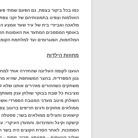
כמו בכל ביקור בצפת, גם הפעם שמתי פעמיי
האולמות וצפינו בתמונותיהם של זקני צפת
מלאכה ואביזרי בית של עיר שעד אמצע המ
באוסף המסמכים המתעד את האסונות הרב
המלחמות, הפוגרומים ועד למלחמת הקוממ
מחוזות הילדות
הגענו לקומה העליונה שהחזירה אותי למח
גנון הספרדית. בחצר המשותפת, שהיא מרפס
משחקים כשההורים מזהירים אותנו שלא ל
מציבות כל שבת בבוקר שולחן ענק משותף ו
השולחן מיטב מעדני המטבח הספרדי-אשכנ
ממולאים מתוקים ודגים חריפים ברוטב צפון 
קישואים וחצילים ממולאים בשר; פסטלה וקו
קישקה וקיגל וחמינדוס. והמעדן העיקרי: ע
הסמוכות. לאחר הסרת הקוצים היה בשר 
שילוב הטעמים – חמצמץ, מריר, מתוק – הב