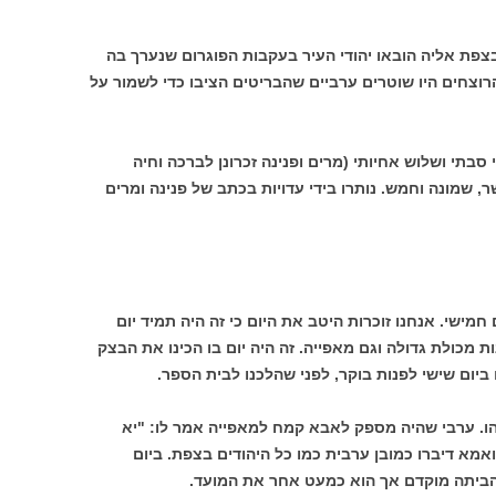
צפת אליה הובאו יהודי העיר בעקבות הפוגרום שנערך בה
 באב תרפ" ט (29 באוגוסט 1929). הרוצחים היו שוטרים ערביים שהבריטים הציבו כדי לשמור על
סבתי ושלוש אחיותי (מרים ופנינה זכרונן לברכה וחיה
ר, שמונה וחמש. נותרו בידי עדויות בכתב של פנינה ומרים
מישי. אנחנו זוכרות היטב את היום כי זה היה תמיד יום
 מכולת גדולה וגם מאפייה. זה היה יום בו הכינו את הבצק
ביום שישי לפנות בוקר, לפני שהלכנו לבית הספר.
הו. ערבי שהיה מספק לאבא קמח למאפייה אמר לו: "יא
אמא דיברו כמובן ערבית כמו כל היהודים בצפת. ביום
ביתה מוקדם אך הוא כמעט אחר את המועד.