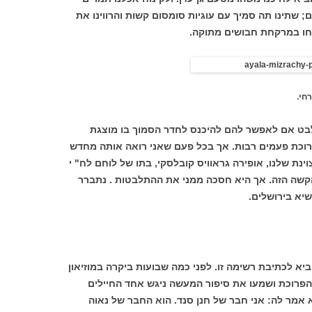
; שתינו תה סמיך עם עוגיות סומסום קשות והרווינו את
נחו במרקחת חבושים מתוקה.
חי.
לבט אם לאפשר להם להיכנס לחדר הסמוך בו מוצגת
וכת פעמים רבות. אך בכל פעם שאני רואה אותה מחדש
נת שלנו, אופירה גראוויס קובלסקי, בתו של לוחם לח" י
הקשה הזה. אך היא חסכה ממני את ההתלבטות . נתברר
יא בירושלים.
א לכתיבת רשימה זו. לפני כמה שבועות ביקרה במוזיאון
 הפרוכת ושמעו את סיפור המעשה ניגש אחד החיילים
וא אמר לה: אני חבר של חנן סנד. הוא החבר של נאוה