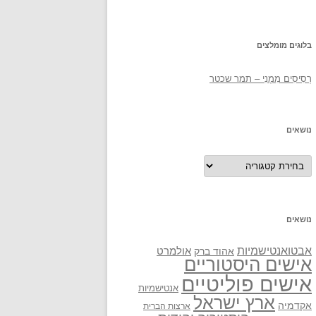
בלוגים מומלצים
רְסִיסִים מִמֶנִי – תמר שכטר
נושאים
נושאים
נושאים
אבטואנטישמיות
אולמרט
אהוד ברק
אישים היסטוריים
אישים פוליטיים
אנטישמיות
ארץ ישראל
אקדמיה
ארצות הברית