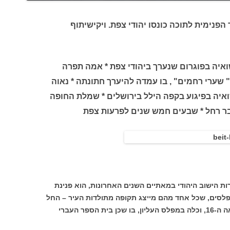
פנימית לתוכה כונסו יהודי צפת. ויקישיתוף
נרצחה לפני נישואיה בפוגרום שנערך ביהודי צפת * אמה תפרה
 שערי רחמים" , בו עמדה להיערך חתונתה * נאוה
ערב יום נישואיה בפיגוע בקפה הילל בירושלים * שמלת החופה
ר רחל * שבעים חמש שנים לפרעות צפת
ות הישוב היהודי במאתיים השנים האחרונות, הוא פנינת
פלסים, שכל אחד מהם מייצג תקופה מתולדות העיר – החל
במפלס התחתון, שבו מקווה טהרה מן המאה ה-16, וכלה במפלס העליון, בו שכן בית הספר העברי