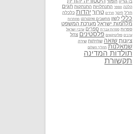
היסטוריה יהודית
בן גוריון
הומור
חגים
התנתקות
התנחלויות
הלכה
הספר
יהדות
טרור
חז"ל
כלכלה
חינוך
חרדים
כללי
לשון
מחשבים ואינטרנט
מחתרות
מלחמות ישראל
מערכת המשפט
ספרים
ספרות
ערביי ישראל
ספרות עברית
פלסטינים
צהל
פוליטיקאים
ערבים
שואה
ציונות
שחיתות
שירה
שמאלנות
תהליך השלום
תולדות המדינה
תקשורת