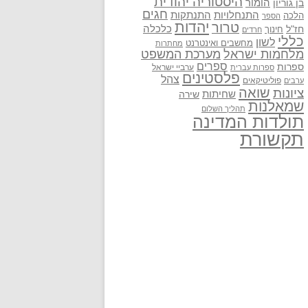
היסטוריה יהודית
בן גוריון
הומור
חגים
התנתקות
התנחלויות
הלכה
הספר
יהדות
טרור
חז"ל
כלכלה
חינוך
חרדים
כללי
לשון
מחשבים ואינטרנט
מחתרות
מלחמות ישראל
מערכת המשפט
ספרים
ספרות
ערביי ישראל
ספרות עברית
פלסטינים
צהל
פוליטיקאים
ערבים
שואה
ציונות
שחיתות
שירה
שמאלנות
תהליך השלום
תולדות המדינה
תקשורת