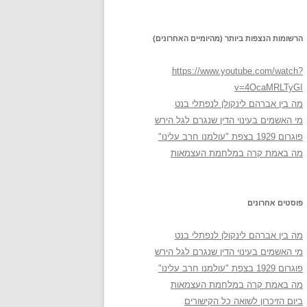
הרשומות הנצפות ביותר (מהיומיים האחרונים)
https://www.youtube.com/watch?
v=4OcaMRLTyGI
מה בין אברהם לינקולן לנפתלי בנט
מי האשמים בעינוי הדין שנגרם לגל הירש
פוגרום 1929 בצפת "עולמנו חרב עלינו"
מה באמת קרה במלחמת העצמאות
פוסטים אחרונים
מה בין אברהם לינקולן לנפתלי בנט
מי האשמים בעינוי הדין שנגרם לגל הירש
פוגרום 1929 בצפת "עולמנו חרב עלינו"
מה באמת קרה במלחמת העצמאות
ביום הזיכרון לשואה כל הקישורים