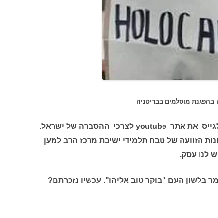
 בהפגנת מוסלמים בבריטניה
קראתי בעיתון שמשרד החוץ החליט לגייס את אתר youtube לצרכי ההסברה של ישראל.
נות הזוועה של טבח תלמידי ישיבת מרכז הרב למען
ש לנו עסק.
ר בלשון העם "בוקר טוב אליהו". עכשיו נזכרתם?