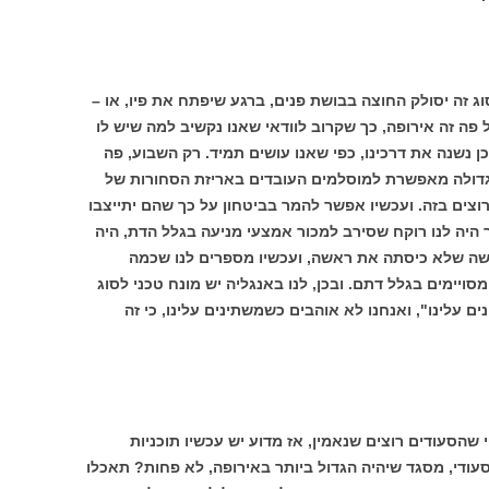
ג זה יסולק החוצה בבושת פנים, ברגע שיפתח את פיו, או –
ל פה זה אירופה, כך שקרוב לוודאי שאנו נקשיב למה שיש לו
ן נשנה את דרכינו, כפי שאנו עושים תמיד. רק השבוע, פה
 גדולה מאפשרת למוסלמים העובדים באריזת הסחורות של
רוצים בזה. ועכשיו אפשר להמר בביטחון על כך שהם יתייצבו
ר היה לנו רוקח שסירב למכור אמצעי מניעה בגלל הדת, היה
אשה שלא כיסתה את ראשה, ועכשיו מספרים לנו שכמה
יימים בגלל דתם. ובכן, לנו באנגליה יש מונח טכני לסוג
ם עלינו", ואנחנו לא אוהבים כשמשתינים עלינו, כי זה
שהסעודים רוצים שנאמין, אז מדוע יש עכשיו תוכניות
 סעודי, מסגד שיהיה הגדול ביותר באירופה, לא פחות? תאכלו