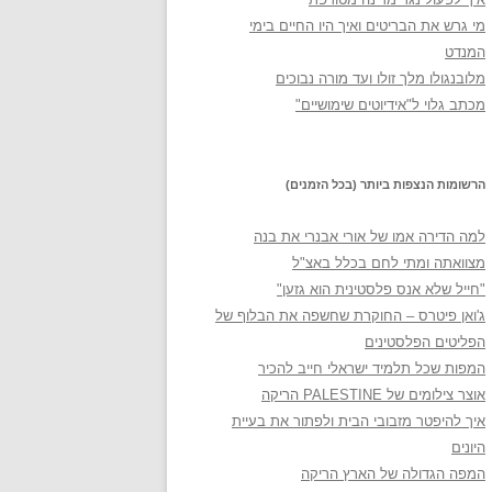
מי גרש את הבריטים ואיך היו החיים בימי
המנדט
מלובנגולו מלך זולו ועד מורה נבוכים
מכתב גלוי ל"אידיוטים שימושיים"
הרשומות הנצפות ביותר (בכל הזמנים)
למה הדירה אמו של אורי אבנרי את בנה
מצוואתה ומתי לחם בכלל באצ"ל
"חייל שלא אנס פלסטינית הוא גזען"
ג'ואן פיטרס – החוקרת שחשפה את הבלוף של
הפליטים הפלסטינים
המפות שכל תלמיד ישראלי חייב להכיר
אוצר צילומים של PALESTINE הריקה
איך להיפטר מזבובי הבית ולפתור את בעיית
היונים
המפה הגדולה של הארץ הריקה