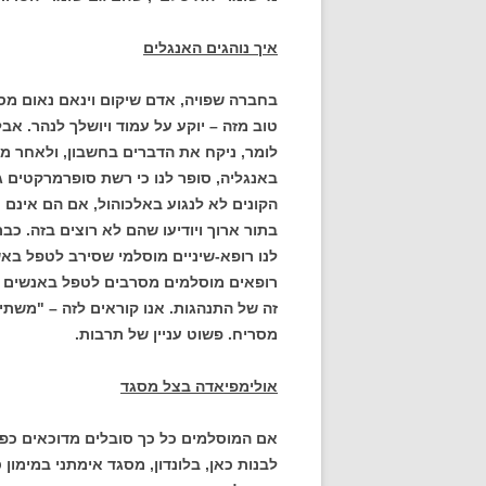
איך נוהגים האנגלים
בחברה שפויה, אדם שיקום וינאם נאום מסו
טוב מזה – יוקע על עמוד ויושלך לנהר. אב
לומר, ניקח את הדברים בחשבון, ולאחר מכ
באנגליה, סופר לנו כי רשת סופרמרקטים
הקונים לא לנגוע באלכוהול, אם הם אינם 
בתור ארוך ויודיעו שהם לא רוצים בזה. כב
לנו רופא-שיניים מוסלמי שסירב לטפל ב
רופאים מוסלמים מסרבים לטפל באנשים מסו
זה של התנהגות. אנו קוראים לזה – "משתיני
מסריח. פשוט עניין של תרבות.
אולימפיאדה בצל מסגד
אם המוסלמים כל כך סובלים מדוכאים כפי 
לבנות כאן, בלונדון, מסגד אימתני במימון