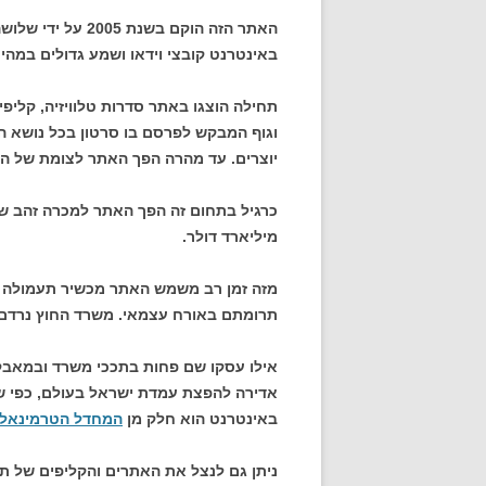
האתר הזה הוקם בשנ
באינטרנט קובצי וידאו ושמע גדולים במהיר
תחילה הוצגו באתר סדרות טלוויזיה, קלי
וגוף המבקש לפרסם בו סרטון בכל נושא הע
יוצרים. עד מהרה הפך האתר לצומת של החל
מיליארד דולר.
מזה זמן רב משמש האתר מכשיר תעמולה ש
תרומתם באורח עצמאי. משרד החוץ נרדם
אילו עסקו שם פחות בתככי משרד ובמאבק
אדירה להפצת עמדת ישראל בעולם, כפי ש
באינטרנט הוא חלק מן
המחדל הטרמינאלי
ניתן גם לנצל את האתרים והקליפים של 