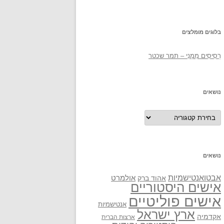
בלוגים מומלצים
רְסִיסִים מִמֶנִי – תמר שכטר
נושאים
נושאים
נושאים
אבטואנטישמיות
אולמרט
אהוד ברק
אישים היסטוריים
אישים פוליטיים
אנטישמיות
ארץ ישראל
אקדמיה
ארצות הברית