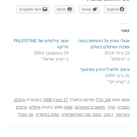
פייסבוק
טוויטר
הדפס
דואר אלקטרוני
קשור
אנגלי אמיץ על החמאס בעזה
אוצר צילומים של PALESTINE
וסכנת האיסלם בעולם
הריקה
22 ביולי 2014
29 באוקטובר 2004
ב-"איסלם"
ב-"ארץ ישראל"
עיצוב חדש ל"היגיון בשיגעון"
26 ביוני 2009
ב-"קורא יקר"
פוסט
מאת
זאב גלילי
פורסם בתאריך
27 במרץ 2008
בקטגוריה
איסלם
,
הסברה
,
טרור
,
מחשבים ואינטרנט
,
שואה
וסומן בתגיות
איסלם
,
איסלם
באירופה
,
יו טיוב
,
מסגד מול האולימפיאדה
,
נשים בסעודיה
,
פט קונדל
.