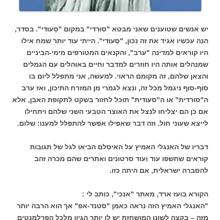
יש אנשים שטוענים שאני מבטא "סוּרְדִי" במקום "סָעוּדִי". בסדר,
הנה עכשיו אגיד את זה נכון, "סָעוּדִי". הייתי עוד יותר שמח אילו
היו קוראים למדינה "ערב", והקנאים המטורפים מימי-הביניים
שמנהלים אותה היו חוזרים למדבר וחיים באוהלים עם הגמלים
והצאן שלהם, זה מקומם הראוי. למעשה, אני מתפלל ליום בו
סוף-סוף ניגמל מכל זה, ונצא לגמרי מן המזרח התיכון, ואז ערב
ה"סורדית" או ה"סעודית" תוכל לחזור בשקט לתקופת האבן, אלא
אם כן הם יצליחו לנצל את האוצר הטבעי השני שלהם ויתחילו
לייצא שעוני חול. וזה דבר שאפילו אפשר להתפלל למענו: שלום.
דבריו של האנגלי האמיץ על האיסלם הביאו לגל של תגובות
קוראים שחשפו עוד ועוד סרטונים ואתרים שהם מכרה זהב
להסברה ישראלית, אם היתה כזו.
הקורא בועז ארד, מאתר "אנכי", כותב לי :
"האנגלי האמיץ הזה נראה כאמן "סטנד-אפ" אך הוא הרבה יותר
מזה – בקצה לשונו המושחזת יש לו יותר הגיון מלכל הפרלמנטים