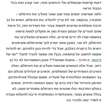
דעות קדומות שנטפלים אלי ודוחפים אותי, ואני קובע זאת בכל
הכבוד הראוי.
ולפני שמישהו יאשים אותי שוב שאני מעליב את האיסלם –
תתבגרו, בבקשה. אני לא צריך להעליב את האיסלם, כשיש כל כך
הרבה מוסלמים שרוצים לעשות עבורי את השירות הזה, כל אימת
שהם חוגרים על עצמם חגורת נפץ או סוקלים למוות מישהו
באשמה שהיו לה חיים פרטיים. אלה האנשים המעליבים את
האיסלם, לא אני. כמובן שאני מודע לכך שהאיסלמו-פשיסטים
רואים כל ביקורת כעלבון, אבל כדי להיות הגון כלפיהם, יש להודות
שקשה לחשוב על מחמאה, נכון? מה אפשר להגיד להם? "יופי של
ג'יהאד
. זו הדרך – גזענות ושנאה!"? מגוון האפשרויות לא כל כך
רחב. אבל אלה האנשים שבאמת מעליבים את האיסלם. ואלה
האויבים האמיתיים של המוסלמים. והאויבים הגדולים מכולם הם
בני המשפחה המלכותית של סעודיה. משום שבגלל פעילויותיהם,
המימון והעידוד של רצח בדם קר בשם האמונה הדתית, אנשים
בעולם התרבותי כולו שונאים את האיסלם ומפחדים ממנו, לא
בגלל אנשים כמוני. והאוכלוסייה המוסלמית חייבת להעלות עובדה
זו לסדר יומה ולהכיר בה.