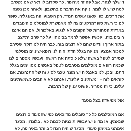
ויושלך לנהר. אבל פה זה אירופה, כך שקרוב לוודאי שאנו נקשיב
למה שיש לו לומר, ניקח את הדברים בחשבון, ולאחר מכן נשנה
את דרכינו, כפי שאנו עושים תמיד. רק השבוע, פה באנגליה, סופר
לנו כי רשת סופרמרקטים גדולה מאפשרת למוסלמים העובדים
באריזת הסחורות של הקונים לא לנגוע באלכוהול, אם הם אינם
רוצים בזה. ועכשיו אפשר להמר בביטחון על כך שהם יתייצבו
בתור ארוך ויודיעו שהם לא רוצים בזה. כבר היה לנו רוקח שסירב
למכור אמצעי מניעה בגלל הדת, היה לנו רופא-שיניים מוסלמי
שסירב לטפל באשה שלא כיסתה את ראשה, ועכשיו מספרים לנו
שכמה רופאים מוסלמים מסרבים לטפל באנשים מסויימים בגלל
דתם. ובכן, לנו באנגליה יש מונח טכני לסוג זה של התנהגות. אנו
קוראים לזה – "משתינים עלינו", ואנחנו לא אוהבים כשמשתינים
עלינו, כי זה מסריח. פשוט עניין של תרבות.
אולימפיאדה בצל מסגד
אם המוסלמים כל כך סובלים מדוכאים כפי שהסעודים רוצים
שנאמין, אז מדוע יש עכשיו תוכניות לבנות כאן, בלונדון, מסגד
אימתני במימון סעודי, מסגד שיהיה הגדול ביותר באירופה, לא