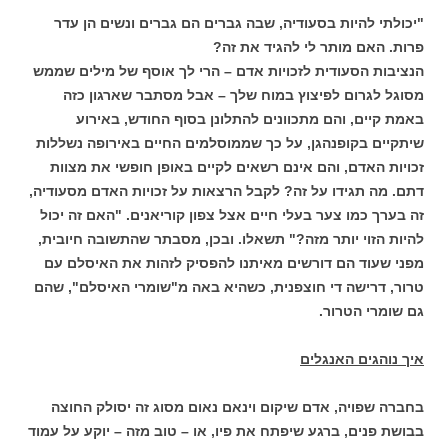
"יכולתי להיות בסעודיה, שבה גברים הם גברים ונשים הן עדר
פרות. האם מותר לי להגיד את זה?
הנציבות הסעודית לזכויות אדם – הרי לך אוסף של מילים שממש
מסוגל לגרום לפיצוץ במוח שלך – אבל מסתבר שארגון כזה
באמת קיים, והם מתכוונים להתלונן בסוף החודש, באירוע
שיתקיים בקופנהגן, על כך שממוסלמים החיים באירופה נשללות
זכויות האדם, והם אינם רשאים לקיים באופן חופשי את מצוות
דתם. מה תגידו על זה? לקבל הרצאות על זכויות האדם מסעודיה,
זה בערך כמו צער בעלי חיים אצל צפון קוריאנים. "האם זה יכול
להיות הזוי יותר מזה?" תשאלו. ובכן, מסבתר שהתשובה חיובית,
מפני שעוד הם דורשים מאיתנו להפסיק לזהות את האיסלם עם
טרור, דרישה די חוצפנית, כשהיא באה מ"שומרי האיסלם", שהם
גם שומרי הטרור.
איך נוהגים האנגלים
בחברה שפויה, אדם שיקום וינאם נאום מסוג זה יסולק החוצה
בבושת פנים, ברגע שיפתח את פיו, או – טוב מזה – יוקע על עמוד