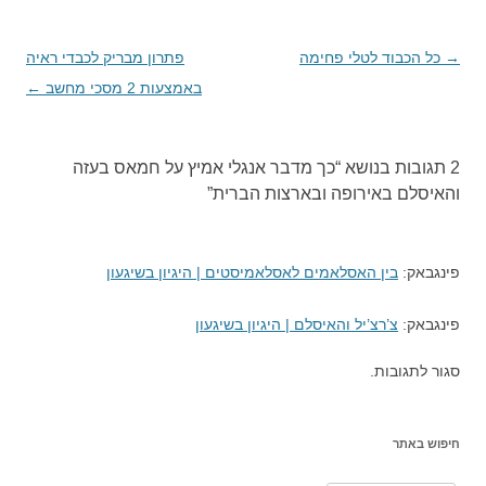
→
ניווט
כל הכבוד לטלי פחימה
פתרון מבריק לכבדי ראיה
בפוסטים
באמצעות 2 מסכי מחשב
←
2 תגובות בנושא “
כך מדבר אנגלי אמיץ על חמאס בעזה
והאיסלם באירופה ובארצות הברית
”
פינגבאק:
בין האסלאמים לאסלאמיסטים | היגיון בשיגעון
פינגבאק:
צ’רצ’יל והאיסלם | היגיון בשיגעון
סגור לתגובות.
חיפוש באתר