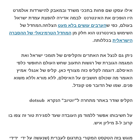
אילו עסקו שם פחות בתככי משרד ובמאבק להישרדות אולמרט
היו הופכים את האינטרנט לבמה אדירה להפצת עמדת ישראל
בעולם, כפי ש
הערבים עושים בלא מעט
הצלחה.המחדל של
השימוש באינטרנט הוא חלק מן
המחדל הטרמינאלי של ההסברה
הישראלית
בכללותה.
ניתן גם לנצל את האתרים והקליפים של תומכי ישראל ואת
המגמה הגוברת של רגשות התעוב שחש העולם החופשי כלפי
האיסלם. דוגמה לקליפ כזה מצורף כאן. קליפ של אנגלי אמיץ
האומר מה שכולם חושבים על האיסלם, ללא מורא וללא משוא
פנים. שמו של הדובר פט קונדל.
הקליפ שודר באתר מתחרה ל"יוטיוב" הנקרא dotsub
על חשיבותו אפשר ללמוד מן העובדה שעד לסגירת טור זה צפו בו
קרוב ל-3 מיליון איש.
מוגש בזה הטקסט המקורי בתרגום לעברית (שנעשה על ידי ידידי