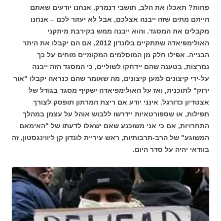
פחות? תאכלו את הלב, תושבי דנמרק. אנחנו יודעים שאתם
הייתם מתים שזה ייבנה אצלכם, אבל לא יעזור לכם – אנחנו
מקבלים את המסגד. והוא ייבנה ממש בקירבת מיתקני
האולימפיאדה שתתקיים בלונדון 2012, אם הם יקבלו את היתר
הבנייה. אפילו חלק מן המוסלמים המקומיים מוחים על כך
נמרצות, בטענה שהם יידחקו לשוליים, כי המסגד הזה ייבנה
על-ידי קיצונים למען קיצונים, מה שאומר שהם כנראה יקבלו "אור
ירוק" לתוכנית, ואז על האולימפיאדה ישקיף מסגד בגודל של
אצטדיון כדורגל. אינני יודע אם ריצת המרתון תופסק לצורך
תפילות, או שספורטאיות יידרשו ללבוש אוהל על עצמן במהלך
התחרויות, אם כי אני משוכנע שאם ישאלו לדעתו של "האימאם
המשוגע" של הרב-תרבותיות, ראש עיריית לונדון קן ליווינגסטון, זה
בוודאי יהיה על סדר היום.