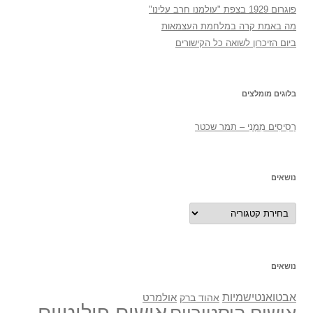
פוגרום 1929 בצפת "עולמנו חרב עלינו"
מה באמת קרה במלחמת העצמאות
ביום הזיכרון לשואה כל הקישורים
בלוגים מומלצים
רְסִיסִים מִמֶנִי – תמר שכטר
נושאים
נושאים
נושאים
אבטואנטישמיות
אולמרט
אהוד ברק
אישים פוליטיים