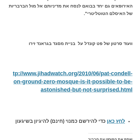
האירופאים גם יחד בבואם לנסח את מדיניותם אל מול הברבריות
של האיסלם הטוטליטרי".
וועוד סרטון של פט קונדל על בניית מסגד בגראנד זירו
tp://www.jihadwatch.org/2010/06/pat-condell-
on-ground-zero-mosque-is-it-possible-to-be-
astonished-but-not-surprised.html
לחץ כאן
כדי להירשם כ
מנוי (חינם) להיגיון בשיגעון
שתף את הפוסט עם חבריך