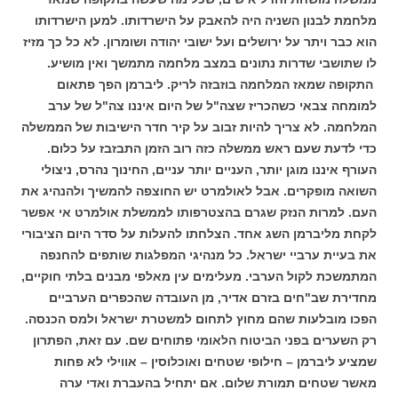
מלחמת לבנון השניה היה להאבק על הישרדותו. למען הישרדותו
הוא כבר ויתר על ירושלים ועל ישובי יהודה ושומרון. לא כל כך מזיז
לו שתושבי שדרות נתונים במצב מלחמה מתמשך ואין מושיע.
התקופה שמאז המלחמה בוזבזה לריק. ליברמן הפך פתאום
למומחה צבאי כשהכריז שצה"ל של היום
איננו צה"ל של ערב
המלחמה. לא צריך להיות זבוב על קיר חדר הישיבות של הממשלה
כדי לדעת שעם ראש ממשלה כזה רוב הזמן התבזבז על כלום.
העורף איננו מוגן יותר, העניים יותר עניים, החינוך נהרס, ניצולי
השואה מופקרים. אבל לאולמרט יש החוצפה להמשיך ולהנהיג את
העם.
למרות הנזק שגרם בהצטרפותו לממשלת אולמרט אי אפשר
לקחת מליברמן השג אחד.
הצלחתו להעלות על סדר היום הציבורי
את בעיית ערביי ישראל. כל מנהיגי המפלגות שותפים להחנפה
המתמשכת לקול הערבי. מעלימים עין מאלפי מבנים בלתי חוקיים,
מחדירת שב"חים
בזרם אדיר, מן העובדה שהכפרים הערביים
הפכו מובלעות שהם מחוץ לתחום למשטרת ישראל ולמס הכנסה.
רק
השערים בפני הביטוח הלאומי פתוחים שם.
עם זאת, הפתרון
שמציע ליברמן – חילופי שטחים ואוכלוסין – אווילי לא פחות
מאשר שטחים תמורת שלום.
אם יתחיל בהעברת ואדי ערה