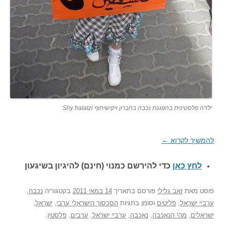
ילדה פלסטינית בהפגנת נכבה בחברון ויקישיתוף Shy halatzi
להמשיך לקרוא
←
לחץ כאן
כדי להירשם כ
מנוי (חינם) להיגיון בשיגעון
פוסט
מאת
זאב גלילי
פורסם בתאריך
14 במאי 2011
בקטגוריה
נכבה
,
ערביי ישראל
,
פליטים
וסומן בתגיות
הסכסוך הישראלי ערבי
,
ישראל
,
ישראלים
,
מהי הנאכבה
,
נאכבה
,
ערביי ישראל
,
ערבים
,
פלסטין
.