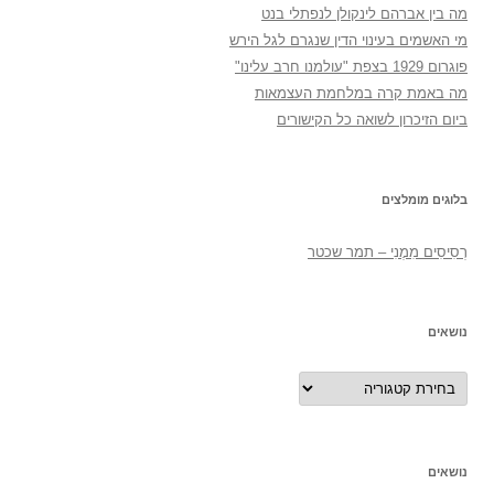
מה בין אברהם לינקולן לנפתלי בנט
מי האשמים בעינוי הדין שנגרם לגל הירש
פוגרום 1929 בצפת "עולמנו חרב עלינו"
מה באמת קרה במלחמת העצמאות
ביום הזיכרון לשואה כל הקישורים
בלוגים מומלצים
רְסִיסִים מִמֶנִי – תמר שכטר
נושאים
נושאים
נושאים