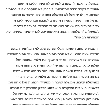
בפועל, כך אמר לי מקורב לנושא, לא היתה לליברמן שום
אפשרות לקבל מידע
אסטרטגי. ליברמן לא התקרב אפילו לכפתור
האדום, אין לו יד ורגל לא בשאלה כמה טילים תייצר או תרכוש
ישראל ומה תעשה כשאירן תתקרב לפצצה הגרעינית.
ליברמן
צריך להצדיק מה שאמר במאמר ב"מעריב" להצדקת כניסתו
לממשלה: "המלחמה הבאה היא שצריכה להדיר שינה מעינינו ולא
הבחירות הבאות".
השבוע פתאום השתנו הרגלי השינה שלו. לא המלחמה הבאה
מדירה שינה מעיניו אלא הבחירות הבאות. הוא עזב את הממשלה
שבועיים לפני שועדת וינוגרד תחשוף את מלוא
אפסותו של
אולמרט. אך בנאום הפרישה שלו לא החמיץ את ההזדמנות
להחניף לאולמרט ולשבח אותו. הוא חזר על המנטרה שתהיה
כנראה הספין הבא של שני האהודים, אלומרט וברק, הצורך
בממשלה יציבה.
ממשלה יציבה זו ממשלה הנהנית מ-2 אחוז אמון
בראשה. היציבות העיקרית היא בסוג הדבק המדביק את חבריה
לכיסאותיהם.
הנזק האסטרטגי שגרם ליברמן למדינת ישראל
איננו ניתן למדידה. בעקיפין הוא גרם להארכת כהונתו של ראש
ממשלה מושחת וחדל אישים, שכל מה שעשה בתקופה שמאז