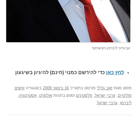
אביגדור ליברמן ויקישיתוף
לחץ כאן
כדי להירשם כ
מנוי (חינם) להיגיון בשיגעון
פוסט
מאת
זאב גלילי
פורסם בתאריך
16 בינואר 2008
בקטגוריה
אישים
פוליטיים
,
ערביי ישראל
,
פלסטינים
וסומן בתגיות
אולמרט
,
אסטרטגיה
,
ליברמן
,
ערביי ישראל
.