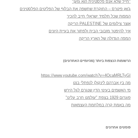
"חייל שלא אנס פלסטינית הוא גזען"
ג'ואן פיטרס – החוקרת שחשפה את הבלוף של הפליטים הפלסטינים
המפות שכל תלמיד ישראלי חייב להכיר
אוצר צילומים של PALESTINE הריקה
איך להיפטר מזבובי הבית ולפתור את בעיית היונים
המפה הגדולה של הארץ הריקה
הרשומות הנצפות ביותר (מהיומיים האחרונים)
https://www.youtube.com/watch?v=4OcaMRLTyGI
מה בין אברהם לינקולן לנפתלי בנט
מי האשמים בעינוי הדין שנגרם לגל הירש
פוגרום 1929 בצפת "עולמנו חרב עלינו"
מה באמת קרה במלחמת העצמאות
פוסטים אחרונים