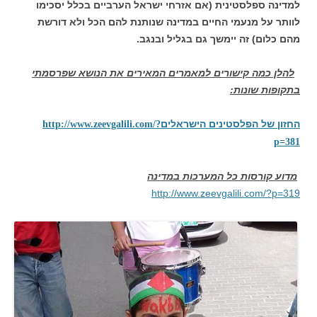
למדינה ספלסטינית (אם אזרחי ישראל הערביים בכלל יסכימו
לוותר על מנעמי החיים במדינה שנותנת להם הכל ולא דורשת
מהם כלום)
זה יימשך גם בגליל
ובנגב.
להלן כמה קישורים למאמרים המאירים את הנושא שפרסמתי
בתקופות שונות:
החזון של הפלסטינים הישראלים
http://www.zeevgalili.com/?
p=381
מדוע קורסות כל המערכות במדינה
http://www.zeevgalili.com/?p=319