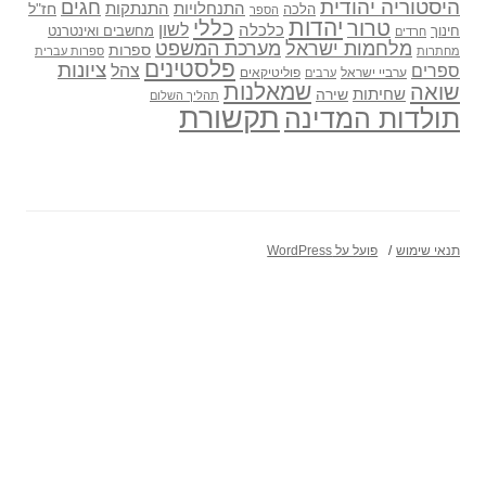
היסטוריה יהודית
חגים
התנתקות
התנחלויות
חז"ל
הלכה
הספר
יהדות
כללי
טרור
לשון
כלכלה
מחשבים ואינטרנט
חינוך
חרדים
מלחמות ישראל
מערכת המשפט
ספרות
מחתרות
ספרות עברית
פלסטינים
ציונות
ספרים
צהל
ערביי ישראל
פוליטיקאים
ערבים
שואה
שמאלנות
שחיתות
שירה
תהליך השלום
תקשורת
תולדות המדינה
תנאי שימוש
פועל על WordPress