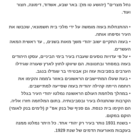
נחל מצרים" (יהושע טו מז): באר שבע, אשדוד, דימונה, חצור
ועוד.
• ההתנחלות בעזה מומשה על ידי מלכי בית חשמונאי, שכבשו את
העיר וסיפחו אותה.
• בעזה התקיים ישוב יהודי משך מאות בשנים, , עד ראשית המאה
העשרים.
• על פי עדויות נוסעים שעברו בעיר בימי הביניים, עסקו היהודים
בעזה במסחר ובחנוונות. הם שיווקו לחוץ לארץ שעורה שגידלו
הערבים בסביבות עזה וכן אבטיחי בר שגדלו בנגב.
• בעת שעלו המתיישבים הראשונים באזור ג'ממה והקימו את
רוחמה הייתה קהילה יהודית בעזה שסייעה למתיישבים.
• במהלך מלחמת העולם הראשונה נמלטו יהודי העיר בגלל
הקרבות שהתנהלו בעיר ובסביבותיה. בתום המלחמה חזרו אליה.
הם הקימו בית כנסת. גם סניף של בנק אפ" ק (לימים בנק לאומי)
הוקם במקום.
• בשנת 1931 נותר בעיר רק יהודי אחד. כל היתר נמלטו ממנה
בעקבות מאורעות הדמים של שנת 1929.