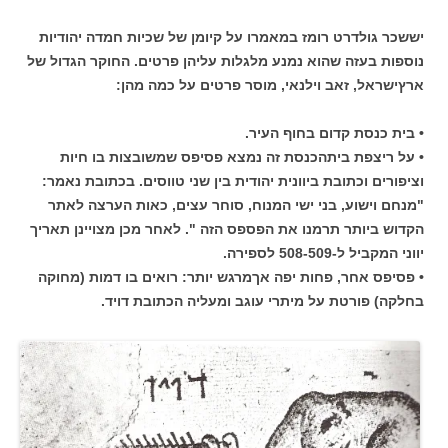
יששכר גולדרט רומז במאמרו על קיומן של שכיות חמדה יהודיות
נוספות בעזה שהוא נמנע מלגלות עליהן פרטים. החוקר הגדול של
ארץישראל, זאב וילנאי, מוסר פרטים על כמה מהן:
• בית כנסת קדום בחוף העיר.
• על ריצפת ביתהכנסת זה נמצא פסיפס שמשובצות בו חיות
וציפורים וכתובת ביוונית יהודית בין שני טווסים. בכתובת נאמר:
"מנחם וישוע, בני ישי המנוח, סוחר עצים, כאות הערצה לאתר
הקדוש ביותר תרמנו את הפספס הזה ". לאחר מכן מצויינן תאריך
יווני המקביל ל-508-509 לספירה.
• פסיפס אחר, פחות יפה אךמרגש יותר: רואים בו דמות (מחוקה
בחלקה) פורטת על מיתרי עוגב ומעליה הכתובת דויד.