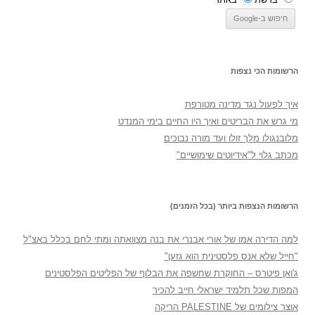
הרשומות הכי נצפות
איך לפעול נגד מדינה מטורפת
מי גרש את הבריטים ואיך היו החיים בימי המנדט
מלובנגולו מלך זולו ועד מורה נבוכים
מכתב גלוי ל"אידיוטים שימושיים"
הרשומות הנצפות ביותר (בכל הזמנים)
למה הדירה אמו של אורי אבנרי את בנה מצוואתה ומתי לחם בכלל באצ"ל
"חייל שלא אנס פלסטינית הוא גזען"
ג'ואן פיטרס – החוקרת שחשפה את הבלוף של הפליטים הפלסטינים
המפות שכל תלמיד ישראלי חייב להכיר
אוצר צילומים של PALESTINE הריקה