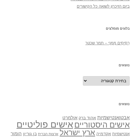
ביום הזיכרון לשואה כל הקישורים
בלוגים מומלצים
רְסִיסִים מִמֶנִי – תמר שכטר
נושאים
נושאים
נושאים
אבטואנטישמיות
אולמרט
אהוד ברק
אישים פוליטיים
אישים היסטוריים
ארץ ישראל
אקדמיה
בן גוריון
הומור
אנטישמיות
ארצות הברית