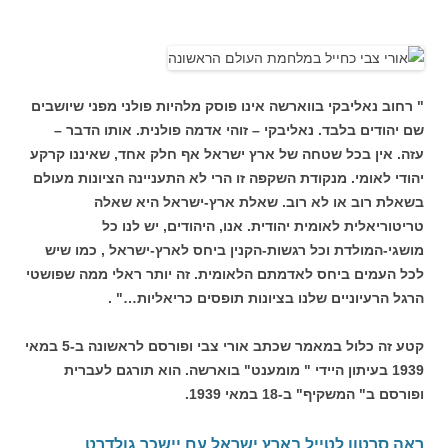
" רחוב נאליבקי בווארשה אינו פוסק מלהיות פולני מפני שיושבים
שם יהודים בלבד. נאליבקי – זוהי אדמה פולנית. אותו הדבר –
עזה. אין בכל שטחה של ארץ ישראל אף חלק אחד, שאיננו קרקע
יהודי לאומי. מנקודת השקפה זו הרי לא התעניינה הציונות מעולם
בשאלת רוב או לא רוב. שאלת ארץ-ישראל היא שאלה
טריטוריאלית לאומית יהודית. אנו, היהודים, יש לנו כל
מושגי-המולדת וכל רגשות-הקנין ביחס לארץ-ישראל , כמו שיש
לכל העמים ביחס לאדמתם הלאומית. זה יותר ראלי ממה שפושטי
הרגל הרעיוניים שלנו בציונות תופסים כריאליות…" .
קטע זה כלול במאמר שכתב אורי צבי ופורסם לראשונה ב-5 במאי
1939 בעיתון היידי " מומענט" בוארשה. הוא תורגם לעברית
ופורסם ב" המשקיף" ב-18 במאי 1939.
ראה סרטון לטייל בארץ ישראל עם יישכר גולדרט