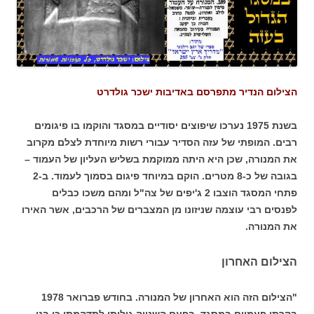
הצילום הנדיר מתפרסם באדיבות ישכר גולדרט
בשנת 1975 נערכו שיפוצים יסודיים במסגד והוקמו בו פיגומים
רבים. המופתי של עזה הסדיר עבורי רשות מיוחדת לצלם מקרוב
את המנורה, שכן היא היתה ממוקמת בשליש העליון של העמוד –
בגובה של כ-8 מטרים. הוקם במיוחד פיגום בסמוך לעמוד. ב-2
פתחי המסגד הוצבו 2 ג'יפים של צה"ל ומהם משכו כבלים
לפנסים רבי עוצמה שניזונו מן המצברים של הרכבים, אשר האירו
את המנורה.
הצילום האחרון
"הצילום הזה הוא האחרון של המנורה. בחודש פברואר 1978
בקרתי פעמיים במסגד, בפעם השנייה גיליתי לתדהמתי כי בני