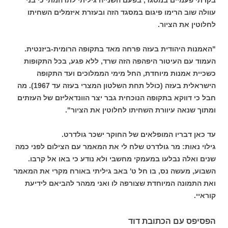
עוולה שוב הרימו פיגום במסגד הזה ובעזרת איזמלים השחיתו
לחלוטין את הציור.
"האמנות היהודית בעזה פרחה מאד בתקופה הרומית-ביזנטית.
העמוד עם העיטור היפהפה הזה שרד, ללא פגע, בכל התקופות
כשכיית אמנות מיוחדת, החל מימי הממלוכים ועד התקופה
הישראלית בעזה (כולל תחת השלטון המצרי בעזה עד 1967). מה
חבל כי דווקא בתקופה הנוכחית גבר יצר הוונדאליזם של העזתים
ומתוך שנאה עיוורת השחיתו לחלוטין את הציור".
עד כאן דבריו המופלאים של החוקר ישכר גולדרט.
גילוי נאות: מר גולדרט שלח לי את המאמר עם הצילום לפני כמה
שנים ואלה נבלעו במעמקי מחשבי ולא נודע כי באו אל קרבו.
השבוע, מעשה נס, בו חל ט' באב גיליתי באורח מקרי את המאמר
ואת התמונה המיוחדת שצורפה לו ואני ממהר להביאם לידיעת
קוראיי.
הפסיפס עם הכתובת דוד