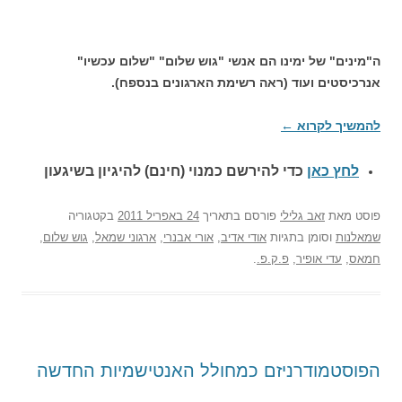
ה"מינים" של ימינו הם אנשי "גוש שלום" "שלום עכשיו"
אנרכיסטים ועוד (ראה רשימת הארגונים בנספח).
להמשיך לקרוא
←
לחץ כאן
כדי להירשם כ
מנוי (חינם) להיגיון בשיגעון
פוסט
מאת
זאב גלילי
פורסם בתאריך
24 באפריל 2011
בקטגוריה
שמאלנות
וסומן בתגיות
אודי אדיב
,
אורי אבנרי
,
ארגוני שמאל
,
גוש שלום
,
חמאס
,
עדי אופיר
,
פ.ק.פ.
.
הפוסטמודרניזם כמחולל האנטישמיות החדשה