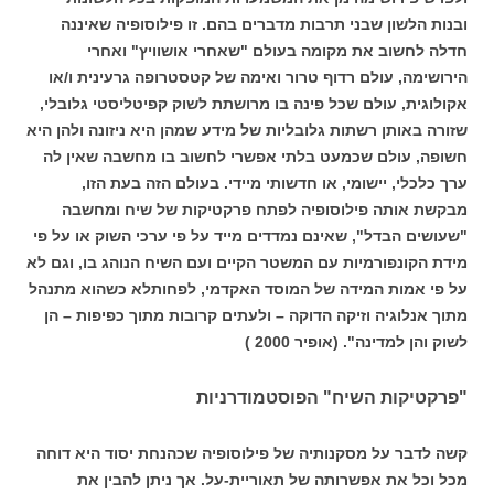
ובנות הלשון שבני תרבות מדברים בהם. זו פילוסופיה שאיננה
חדלה לחשוב את מקומה בעולם "שאחרי אושוויץ" ואחרי
הירושימה, עולם רדוף טרור ואימה של קטסטרופה גרעינית ו/או
אקולוגית, עולם שכל פינה בו מרושתת לשוק קפיטליסטי גלובלי,
שזורה באותן רשתות גלובליות של מידע שמהן היא ניזונה ולהן היא
חשופה, עולם שכמעט בלתי אפשרי לחשוב בו מחשבה שאין לה
ערך כלכלי, יישומי, או חדשותי מיידי. בעולם הזה בעת הזו,
מבקשת אותה פילוסופיה לפתח פרקטיקות של שיח ומחשבה
"שעושים הבדל", שאינם נמדדים מייד על פי ערכי השוק או על פי
מידת הקונפורמיות עם המשטר הקיים ועם השיח הנוהג בו, וגם לא
על פי אמות המידה של המוסד האקדמי, לפחותלא כשהוא מתנהל
מתוך אנלוגיה וזיקה הדוקה – ולעתים קרובות מתוך כפיפות – הן
לשוק והן למדינה". (אופיר 2000 )
"פרקטיקות השיח" הפוסטמודרניות
קשה לדבר על מסקנותיה של פילוסופיה שכהנחת יסוד היא דוחה
מכל וכל את אפשרותה של תאוריית-על. אך ניתן להבין את