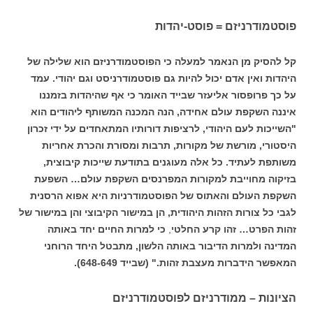
פוסטמודרניזם = פוסט-יהדות
קל להסיק מן הנאמר למעלה כי הפוסטמודרניזם הוא שלילה של
היהדות ואין אדם יכול להיות גם פוסטמודרניסט וגם יהודי. עמד
על כך פרופסור אליעזר שבייד האומר כי אף שהיהדות בזמננו
איננה השקפת עולם אחידה, הנה המכנה המשותף ליהודים הוא
"השייכות לעם היהודי, לרציפות דורותיו המתאחדים על ידי זכרון
היסטורי, מורשת של מקורות, תרבות ומסורת והכרת אחריות
משותפת לעתיד. כל אלה מעוגנים בתודעת שייכות קיבוצית,
בזיקוה מחוייבת למקורות המפרנסים השקפת עולם… השפעת
השקפת העולם והאתוס של הפוסטמודרניות היא אפוא הרסנית
לגבי כל צורות הזהות היהודית, הן במישור הקיבוצי והן במישור של
זהות הפרט… זהו קרע החלטי
,
כי למרות החיים יחד באותה
המדינה ולמרות הדיבור באותה הלשון, מתבטל היחד הרוחני
המאפשר הידברות מעצבת זהות." (שבייד 648-649).
הציונות – ממודרניזם לפוסטמודרניזם