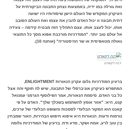
ואת גורלה במו ידיה, באמצעות נצחון התבונה הביקורתית על
העיקרון המקודש של העולם הישן שיסודותיו היו ישועה
דתית
,
תבונה זו יכול האדם להבין את עצמו ואת העולם הסובב
אותו, יכול לעצב אותו. עצם התהליך הזה מבטיח קידמה – צעידה
אל עולם טוב יותר. "המודרניות מורכבת אפוא מסך כל התוצאי
גאולה מטאפיסית או שר ההיסטוריה" (אוחנה 10).
רנה דקארט
ברעיון המודרניות גלום עקרון הנאורות ENLIGHTMENT,
המתפרש כעיקרון אוניברסלי של התבונה, שיש לה תוקף זהה אצל
כל בני האדם. סיסמת הנאורות, אמר הפילוסוף הגרמני עמנואל
קנט, היא: "אזור אומץ להשתמש בשכלך שלך". האדם על פי
קאנט הוא המקור הבלעדי לסמכות והשופט הבלעדי של ערכים,
נורמות ודעות. הנאורות היא איפוא חיפוש הבהירות, האור שמבחין
בין טוב לרע, אמת ושקר, מדע ודת. ברעיון של המודרניות גלומה