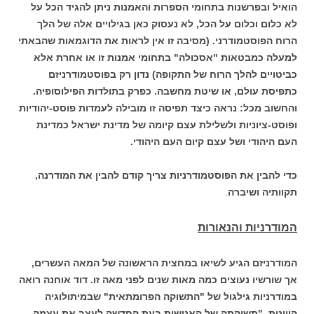
הואיל ובפרשנות בתחומי הספרות והאמנות ניתן להגיד הכל על
לא כלום וכלום על הכל, לא נעסוק כאן בגילויים אלה של הלך
הרוח הפוסטמודרני. (מסיבה זו אין לראות את הדוגמאות שהבאתי
למעלה כמבטאות "אסכולה" בתחומי אמנות זו או אחרת אלא
כביטויים להלך הרוח של התקופה) נדון רק בפוסטמודרניזם
כתפיסת עולם, או שיטת מחשבה. כפרק בתולדות הפילוסופיה.
והחשוב מכל: נראה כיצד תפיסה זו מובילה לעמדות פוסט-יהודיות
ופוסט-ציוניות ולשלילת עצם קיומה של
מדינת ישראל כמדינת
העם היהודי ושל עצם קיום העם היהודי.
כדי להבין את הפוסטמודרניות צריך קודם להבין את המודרנה,
תקוותיה ושיברה
.
המודרניות והנאורות
המודרניזם הגיע לשיאו במחצית הראשונה של המאה העשרים,
אך שורשיו נעוצים כמה מאות שנים לפני מאה זו. דוד אוחנה רואה
במודרניות גילגול של "התשוקה הפרומתאית" שבמיתולוגיה
היוונית. "תשוקתה של האנושות בעת החדשה לעצב את עצמה