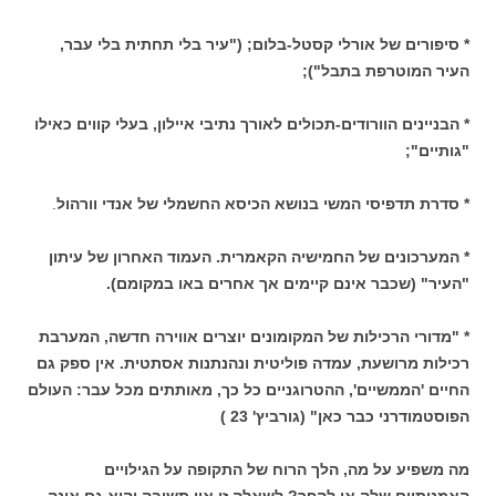
* סיפורים של אורלי קסטל-בלום; ("עיר בלי תחתית בלי עבר,
העיר המוטרפת בתבל");
* הבניינים הוורודים-תכולים לאורך נתיבי איילון, בעלי קווים כאילו
"גותיים";
* סדרת תדפיסי המשי בנושא הכיסא החשמלי של אנדי וורהול
.
* המערכונים של החמישיה הקאמרית. העמוד האחרון של עיתון
"העיר" (שכבר אינם קיימים אך אחרים באו במקומם).
* "מדורי הרכילות של המקומונים יוצרים אווירה חדשה, המערבת
רכילות מרושעת, עמדה פוליטית ונהנתנות אסתטית. אין ספק גם
החיים 'הממשיים', ההטרוגניים כל כך, מאותתים מכל עבר: העולם
הפוסטמודרני כבר כאן" (גורביץ' 23 )
מה משפיע על מה, הלך הרוח של התקופה על הגילויים