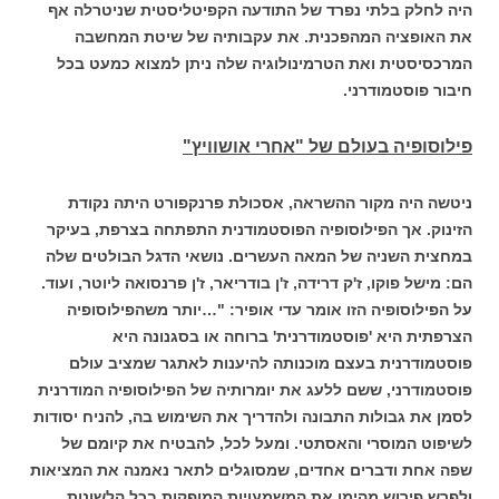
היה לחלק בלתי נפרד של התודעה הקפיטליסטית שניטרלה אף
את האופציה המהפכנית. את עקבותיה של שיטת המחשבה
המרכסיסטית ואת הטרמינולוגיה שלה ניתן למצוא כמעט בכל
חיבור פוסטמודרני.
פילוסופיה בעולם של "אחרי אושוויץ"
ניטשה היה מקור ההשראה, אסכולת פרנקפורט היתה נקודת
הזינוק. אך הפילוסופיה הפוסטמודנית
התפתחה בצרפת, בעיקר
במחצית השניה של המאה העשרים. נושאי הדגל הבולטים שלה
הם: מישל פוקו, ז'ק דרידה, ז'ן בודריאר, ז'ן פרנסואה ליוטר, ועוד.
על הפילוסופיה הזו אומר עדי אופיר: "…יותר משהפילוסופיה
הצרפתית היא 'פוסטמודרנית' ברוחה או בסגנונה היא
פוסטמודרנית בעצם מוכנותה להיענות לאתגר שמציב עולם
פוסטמודרני, ששם ללעג את יומרותיה של הפילוסופיה המודרנית
לסמן את גבולות התבונה ולהדריך את השימוש בה, להניח יסודות
לשיפוט המוסרי והאסתטי. ומעל לכל, להבטיח את קיומם של
שפה אחת ודברים אחדים, שמסוגלים לתאר נאמנה את המציאות
ולפרש פירוש מהימן את המשמעויות המופקות בכל הלשונות