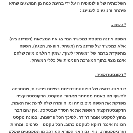
השלכותיה של פילוסופיה זו על ידי בחינת כמה מן המושגים שהיא
פיתחה והנוגעים לענייננו:
* השפה.
השפה איננה נתפסת כמכשיר המייצג את
המציאות (רפרזנטציה)
אלא כמכשיר של פרזנטציה (משחק, הופעה, הצגה). השפה
מתפקדת ברמה של "משחקי לשון", שמקור הלגיטימיות שלהם
איננו מצוי בתוך המערכת הפנימית של כללי המשחק.
* דקונסטרוקציה.
זו האסטרטגיה של הפוסטמודרניסט כשיטת פרשנות, שמטרתה
לחשוף מה באמת מסתתר מאחורי הטקסט. הדקונסטרוקציה
מפרקת את השפה מיציבותה ומן היומרה שלה לדעת את האמת.
הדקונסטרוקציה חושפת את אי הסדר שבטקסט. אין שום דבר
מחוץ לטקסט אומר דרידה, לפיכך הכל פרשנות. ובמונח טקסט
הכוונה איננה דווקא לטקסט כתוב. הכל טקסט – סרטים, ומחזות
וארכיטקטורה, ונוף וגם האני הקורא המורכב מן הטקסטים שקלט.