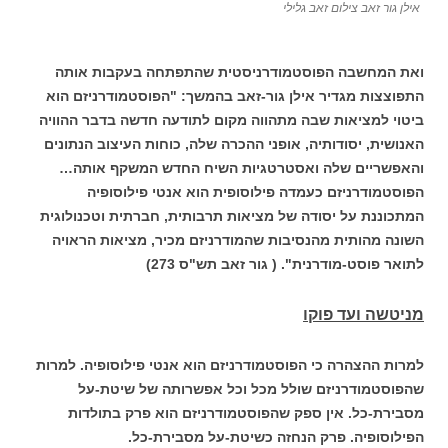
אילן גור זאב צילום זאב גלילי
ואת המחשבה הפוסטמודרניסטית שהתפתחה בעקבות אותה
התפוצצות מגדיר אילן גור-זאב בהמשך: "הפוסטמודרניזם הוא
ביטוי למציאות שבה מתהווה מקום לתודעה חדשה בדבר ההוויה
האנושית, יסודותיה, אופני ההכרה שלה, כוחות העיצוב הנתונים
והאפשריים שלה ואסטרטגיות השיח החדש המשקף אותה…
הפוסטמודרניזם כעמדה פילוסופית הוא אנטי פילוסופיה
המתכוננת
על יסודה של מציאות תרבותית, חברתית וטכנולוגית
השונה מהותית מהנסיבות שהמודרניזם מכיר, מציאות הראויה
לתואר פוסט-מודרנית". ( גור זאב תש"ס 273)
מניטשה ועד פוקו
למרות ההצהרה כי הפוסטמודרניזם הוא אנטי פילוסופיה. למרות
שהפוסטמודרניזם שולל מכל וכל אפשרותה של שיטת-על
מסבירת-כל. אין ספק שהפוסטמודרניזם הוא פרק בתולדות
הפילוסופיה. פרק הנחזה כשיטת-על מסבירת-כל.