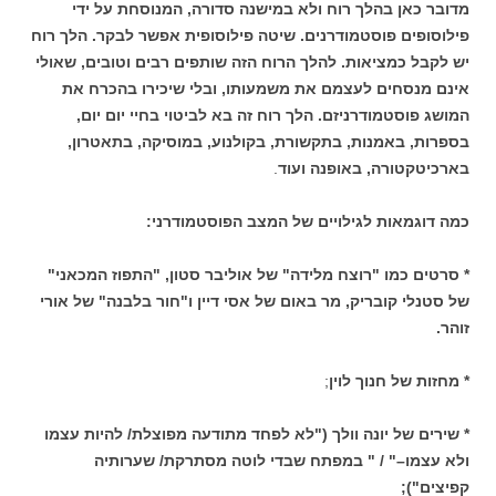
מדובר כאן בהלך רוח ולא במישנה סדורה, המנוסחת על ידי
פילוסופים פוסטמודרנים. שיטה פילוסופית אפשר לבקר. הלך רוח
יש לקבל כמציאות. להלך הרוח הזה שותפים רבים וטובים, שאולי
אינם מנסחים לעצמם את משמעותו, ובלי שיכירו בהכרח את
המושג פוסטמודרניזם. הלך רוח זה בא לביטוי בחיי יום יום,
בספרות, באמנות, בתקשורת, בקולנוע, במוסיקה, בתאטרון,
בארכיטקטורה, באופנה ועוד
.
כמה דוגמאות לגילויים של המצב הפוסטמודרני:
* סרטים כמו "רוצח מלידה" של אוליבר סטון, "התפוז המכאני"
של סטנלי קובריק, מר באום של אסי דיין ו"חור בלבנה" של אורי
זוהר.
* מחזות של חנוך לוין
;
* שירים של יונה וולך ("לא לפחד מתודעה מפוצלת/ להיות עצמו
ולא עצמו–" / " במפתח שבדי לוטה מסתרקת/ שערותיה
קפיצים");