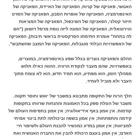
האנושי, פאניקה של קניות, הפאניקה של האיידס, הפאניקה של
האינפורמציה, הפאניקה של אופרות הסבון, הפאניקה של הסרט
חיזור קטלני, הפאניקה של השיכפול, הפאניקה של המציאות
הוירטואלית, הפאניקה של המונה ליזה נוסח מרסל דושאן ("חם
לה בתחת" אומרת חתימתו הסרקסטית בראשי תיבות), הפאניקה
של האפשרויות הבלתי מוגבלות, הפאניקה של המצב שהשתבש".
ההלם והפאניקה נוצרים בגלל שפע באינפורמציה, במוצרים,
באפשרויות, שהם מעבר לנקודת הרוויה. ההווה כאילו תלוש
ממהלך הזמן, הוא מפתיע, הוא תמיד חדש, הוא לא צומח מתוך
העבר ולא מוביל לעתיד.
הלך הרוח של התקופה מתבטא במשבר של יאוש וחוסר תקווה.
משבר של הטלת ספק בכל האמונות וההנחות שרווחו בתקופות
קודמות. אין אמון באף אידיאולוגיה; אין אמון בתפיסות העולם של
קידמה והתפתחות; אין אמון בשפה וביכולתה לתת ביטוי אמיתי
למציאות; אין אמון במדע כמכשיר להבנת העולם ולשיפור חיי
האדם; אין אמון בעצם היכולת להבין את החברה האנושית ואת