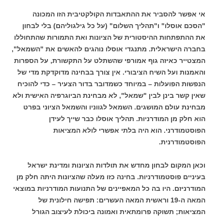
אי אפשר להסביר את ההתאבדות הקולקטיבית הזו המכונה
"הסכם אוסלו" ו"תהליך השלום" (על כל גילגוליהם) בלי לבחון
את ההתפתחות ההיסטורית של הציונות ואת התמורות שהתחוללו
בחברה הישראלית. מתנגדי אוסלו נוהגים להאשים את "השמאל",
המצטייר כאיזה גוף אמורפי שהשתלט על התקשורת, על הספרות
והאמנות ועל השיח הציבורי. אין צורך בבחינה מדוקדקת מדי של
הנפשות הפועלות – במיוחד כשמדובר בדור הצעיר – כדי להוכיח
שאין קשר בינן לבין "שמאל", לא מבחינת הביוגרפיה האישית ולא
מבחינת עולם המושגים. השמאל לגווניו והשמאל הציוני בפרט
הוא חלק מן המודרניות. תהליך אוסלו כבר שייך לעידן
הפוסטמודרני. הוא היה בלתי אפשרי לולא המציאות
הפוסטמודרנית.
וכאן המקום לבחון מחדש את תולדות הציונות ומדינת ישראל
בעיניים פוסטמודרניות. בחינה כזו מעלה שהציונות היתה חלק מן
המודרניזם. היו בה כל המאפיינים של התנועות המודרניות במוצאי
המאה ה-19 וראשית המאה העשרים: תפישה חילונית של
המציאות; תשוקה פרומתאית ואמונה ביכולת לעיצוב הגורל