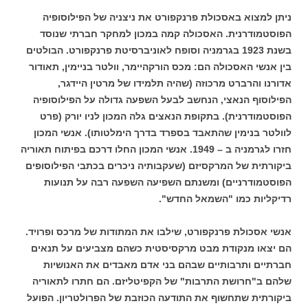
ניתן למצוא באסכולת פרנקפורט את ניצניה של
הפילוסופיה
הפוסטמודרנית. האסכולה קמה במכון למחקר חברתי שנוסד
בשנת 1923 בגרמניה וסופח לאוניברסיטת פרנקפורט. הבולטים
בין אנשי האסכולה הם: מכס הורקהיימר, וולטר בניימין, תאודור
אדורנו והרברט מרכוזה (שהיה תלמידו של מרטין היידגר,
הפילוסוף הנאצי, הנחשב לבעל השפעה גדולה על הפילוסופיה
הפוסטמודרנית). בתקופת הנאצים גלה המכון לניו יורק (פרט
לוולטר בנימין שהתאבד בספרד בדרך הימלטותו). אנשי המכון
חזרו לגרמניה ב – 1949. אנשי המכון החלו דרכם בפיתוח תאוריה
ביקורתית של המרקסיזם (שעקבותיה ניכרים בכתבי הפילוסופים
הפוסטמודרניים) ומשנתם השפיעה השפעה רבה על תנועות
רדיקליות כמו "השמאל החדש".
אנשי אסכולת פרנקפורט, שילבו את המתודות של מרכס ופרויד.
הם יצאו מנקודת מבט מרקסיסטית כשהם מצביעים על תנאים
חברתיים ותרבותיים שבהם בני אדם מאבדים את האנושיות
שלהם ב"חרושת התרבות" של הקפיטליזם. הם חתרו לתאוריה
ביקורתית שתחשוף את התודעה הכוזבת של הפרולטריון. הפועל