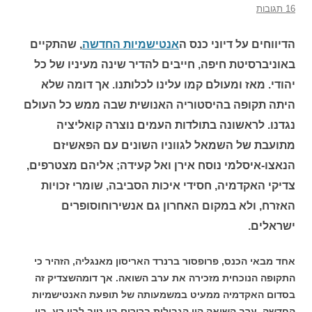
16 תגובות
הדיווחים על דיוני כנס ה
אנטישמיות החדשה
, שהתקיים
באוניברסיטת חיפה, חייבים להדיר שינה מעיניו של כל
יהודי. מאז ומעולם קמו עלינו לכלותנו. אך דומה שלא
היתה תקופה בהיסטוריה האנושית שבה ממש כל העולם
נגדנו. לראשונה בתולדות העמים נוצרה קואליציה
מתועבת של השמאל לגווניו השונים עם הפאשיזם
הנאצו-איסלמי נוסח אירן ואל קעידה; אליהם מצטרפים,
צדיקי האקדמיה, חסידי איכות הסביבה, שומרי זכויות
האזרח, ולא במקום האחרון גם אנשירוחוסופרים
ישראלים.
אחד מבאי הכנס, פרופסור ברנרד האריסון מאנגליה, הזהיר כי
התקופה הנוכחית מזכירה את ערב השואה. אך דומהשצדיק זה
בסדום האקדמיה ממעיט במשמעותה של תופעת האנטישמיות
החדשה. ערב השואה היו הגבולות ברורים בין טוב לבין רע, בין