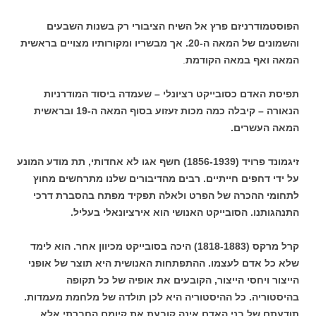
הפוסטמודרניזם פרץ אל השיח הציבורי רק בשנות השבעים
והשמונים של המאה ה-20. אך מבשריו ומקורותיו מצויים בראשית
המאה ואף במאה הקודמת
.
תפיסת האדם כסובייקט רציונלי – שעמדה ביסוד המודרניות
הנאורה – קיבלה כמה מכות זעזוע בסוף המאה ה-19 ובראשית
המאה העשרים.
זיגמונד פרויד (1856-1939) חשף אגו לא אחדותי, תת מודע המונע
על ידי דחפים חייתיים. רבים מהדיבורים שלנו מתרחשים מחוץ
לתחומי ההכרה של הפרט ולאלה תפקיד מפתח בהסברת דרכי
התנהגותנו. הסובייקט האנושי הוא אירציונאלי בעליל.
קרל מרקס (1818-1883) היכה בסובייקט מכיוון אחר. הוא לימד
שלא כל אדם לעצמו. ההתפתחות האנושית היא תוצר של אופני
הייצור ויחסי הייצור, הקובעים את אופיה של כל תקופה
בהיסטוריה. כל ההיסטוריה היא לכן תולדה של מלחמת מעמדות.
תודעתם של בני האדם אינה קובעת את קיומם החברתי אלא