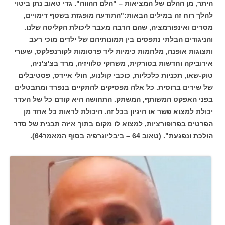
היתר, מן ההלם של המציאות – "הלם ההווה". גדי טאוב נתן ביטוי
להלך רוח זה במילים הבאות:"התודעה מופגזת בשטף דימויים,
מסרים ואינפורמציה, שהם הרבה מעבר ליכולת הקליטה שלנו.
והניגודים הבלתי נתפסים בין תמונותיהם של ילדים מוכי רעב
ותצוגות אופנה, מלחמות כימיות ליד פרסומות לקורנפלקס, שעורי
אירוביקה וחדשות בטורקית, משחקי טלוויזיה, מרד בצ'צ'ניה,
טוק-שאו, תכניות כלכליות, כוכבי קולנוע, חולי איידס, פסטיבלים
של שירים ברוסית. כל אלה מפסיקים להתקיים בנפרד ומתבטלים
בפני האפקט המשותף, המשתק. התחושה היא קודם כל של העדר
יכולת למצוא פשר או היגיון בכל זה. היכולת לראות כל אחד מן
הפרטים בפרופורציות, למצוא לו מקום בתוך איזה תבנית של סדר
הולכת ונפגעת". (טאוב 64 – ביבליוגרפיה בסוף המאמר64).