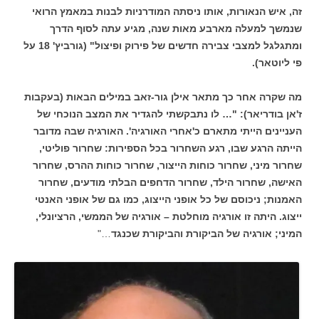
זה, איש הנאורות, אותו ניסתה המודרניות לבנות במאמץ הרואי
שנמשך למעלה מארבע מאות שנה, מגיע עתה לסוף הדרך
ומתגלגל למצבי צבירה חדשים של פירוק ופיצול" (גורביץ' 18 על
פי ליוטאר).
מה שקרה אחר כך מתאר אילן גור-זאב
במילים הבאות (בעקבות
ז'אן בודריאר): "… לו נתבקשתי להגדיר את המצב הנוכחי של
העניינים הייתי מתארם כ'אחרי האורגיה'. האורגיה שבה מדובר
הייתה הרגע שבו, רגע השחרור בכל הספירות: שחרור פוליטי,
שחרור מיני, שחרור כוחות הייצור, שחרור כוחות ההרס, שחרור
האישה, שחרור הילד, שחרור הדחפים הבלתי מודעים, שחרור
האמנות; ניכוסם של כל אופני הייצוג, כמו גם של אופני האנטי
ייצוג. היתה זו אורגיה מוחלטת – אורגיה של הממשי, הרציונלי,
המיני; אורגיה של הביקורת והביקורת שכנגד
…"