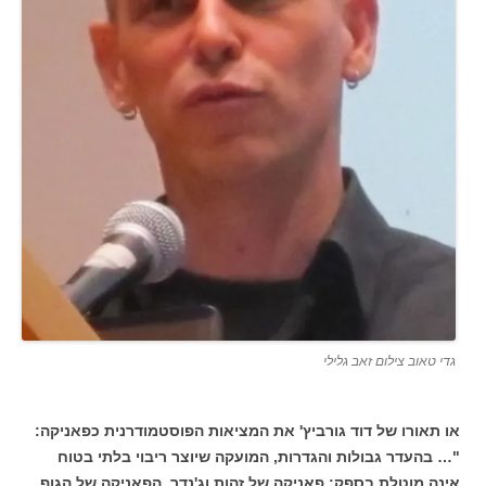
גדי טאוב צילום זאב גלילי
או תאורו של דוד גורביץ' את המציאות הפוסטמודרנית כפאניקה:
"… בהעדר גבולות והגדרות, המועקה שיוצר ריבוי בלתי בטוח
אינה מוטלת בספק: פאניקה של זהות וג'נדר, הפאניקה של הגוף