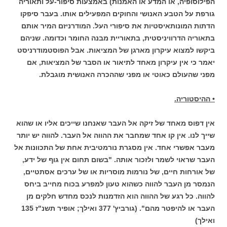
הפילוסופיה, או המדע או האמנות) באמצעות סיפור-על ותאוריה
גורפת על הטבע האנושי והחוקים המפעילים אותו. בעבר סיפקו
הדתות המונותאיסטיות את סיפורי העל. המודרניזם המיר אותם
בתאוריה הדרוויניסטית, בתאוריית מבנה החומר וכדומה. שניהם
ביקשו למצוא עיקרון מארגן של המציאות. אבל הפוסטמודרניסט
יאמר כי אין עיקרון מאחד לתיאור או הסבר של המציאות, אם
מפני שהעולם כאוטי או מפני שההכרה האנושית מוגבלת.
• ההיסטוריה.
אין דפוס מאחד של זיקה אל העבר שאנחנו שייכים אליו או שהוא
שייך לנו. אין קו אחד שמחבר את ההווה אל העבר. להווה יש יותר
מעבר אפשרי אחד. אין מסגרת נורמטיבית אחת של התכוונות אל
העבר שראוי לשמר ולזכור אותה. "בשום תחום אין גוף של ידע,
של אורחות חיים, של נורמות מוסריות או של ערכים אסתטיים,
הנמסר מן העבר להווה כשהוא טעון למפרע בכוח מחייב ביחס
להווה. כל רגע של ההווה הוא הזדמנות לנכס מחדש חלקים מן
העבר או להיפטר מהם". (גורביץ' 377 ואילך; אופיר תשנ"ז 135
ואילך)