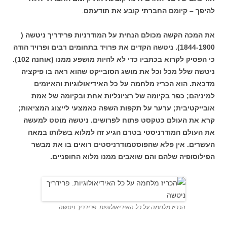
להיפך – קיומם החברתי קובע את תודעתם
.
את המכה הקשה מכולם הנחית על המודרניות פרידריך ניטשה (
1844-1900). ניטשה הקדים את פרויד בתחומים רבים ופרויד הודה
כי הפסיק לקרוא בכתביו כדי לא להיות מושפע ממנו (אוחנה 102).
ניטשה שלל מכל וכל את מושג הסובייקט שהוא ראה בו פיקציה
מדכאת. הוא הכריז מלחמה על כל האידיאולוגיות והאיזמים
למיניהם; כפר בקיומה של רציונליות אחת ובקיומה של אמת
אובייקטיבית; ערער על תקפות השפה כאמצעי לייצוג המציאות;
קרא את העולם כטקסט פתוח לפרושים. ניטשה מוטט למעשה
את העולם המודרניסטי בטרם הגיע זה למלוא בשלותו במאה
העשרים. אין פלא שהפוסטמודרניסטים רואים בו את מבשר
הפילוסופיה שלהם והם שואבים ממנו מלוא החופניים.
הכריז מלחמה על כל האידיאולוגיות. פרידריך ניטשה