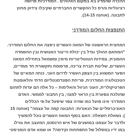
ההכרה שהמדע בא במקום האלוהים . המודרניות פרושה
רציונליות והרס כל ההקשרים החברתיים שקיבלו צידוק מחוץ
לתבונה. (אוחנה 14-15).
התנפצות החלום המודרני
המחצית הראשונה של המאה העשרים ניפצה את החלום המודרני.
"המתאם ההולך וגדל בין יכולת הייצור האנושית ובין ההשמדה
ההמונית, צמידות הטוטליטריות מימין ומשמאל בתחילת המאה
העשרים, שליטת חברת צריכה, פרסומת ותקשורת חד ממדיים,
הפער המשווע בין הצפון העשיר לדרום העני, כוחה המאיים של
הטכנולוגיה המודרנית, פריחת הפונדמנטליזם הדתי והלאומנות
הפרטיקולרית, העוני הניוול והאלימות – כל אלה הם עדות לתהום
שהולכת ונפערת בין הראוי למצוי, בין התבוני לממשי. האדם
המודרני אינו פועל כמו שהיה צפוי שיפעל על-פי הכללים
האוניברסליים של הנאורות: התבונה קמה על עצמה" (אוחנה 15
). נשאלת השאלה: האם בסוף המאה העשרים נוכל להמשיך
ולדבר על עצמנו במושגים של איש הרנסנס, המעצב את גורלו
במו ידיו במסלול של התפתחות וקידמה? או שמא אדם הומניסטי