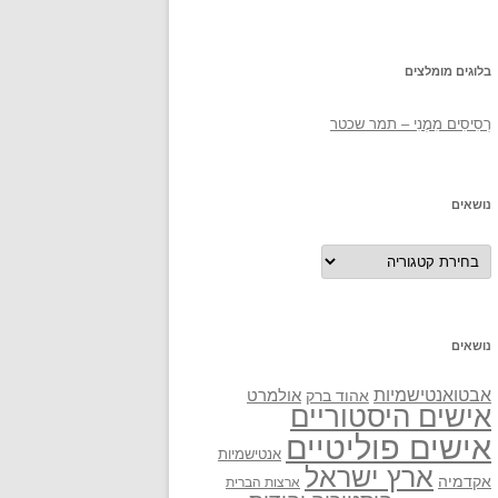
בלוגים מומלצים
רְסִיסִים מִמֶנִי – תמר שכטר
נושאים
נושאים
נושאים
אבטואנטישמיות
אולמרט
אהוד ברק
אישים היסטוריים
אישים פוליטיים
אנטישמיות
ארץ ישראל
אקדמיה
ארצות הברית