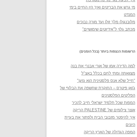
מי גרש את הבריטים ואיך היו החיים בימי
המנדט
מלובנגולו מלך זולו ועד מורה נבוכים
מכתב גלוי ל"אידיוטים שימושיים"
הרשומות הנצפות ביותר (בכל הזמנים)
למה הדירה אמו של אורי אבנרי את בנה
מצוואתה ומתי לחם בכלל באצ"ל
"חייל שלא אנס פלסטינית הוא גזען"
ג'ואן פיטרס – החוקרת שחשפה את הבלוף של
הפליטים הפלסטינים
המפות שכל תלמיד ישראלי חייב להכיר
אוצר צילומים של PALESTINE הריקה
איך להיפטר מזבובי הבית ולפתור את בעיית
היונים
המפה הגדולה של הארץ הריקה