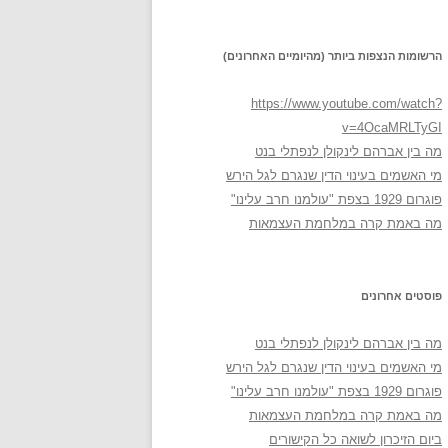
הרשומות הנצפות ביותר (מהיומיים האחרונים)
https://www.youtube.com/watch?
v=4OcaMRLTyGI
מה בין אברהם לינקולן לנפתלי בנט
מי האשמים בעינוי הדין שנגרם לגל הירש
פוגרום 1929 בצפת "עולמנו חרב עלינו"
מה באמת קרה במלחמת העצמאות
פוסטים אחרונים
מה בין אברהם לינקולן לנפתלי בנט
מי האשמים בעינוי הדין שנגרם לגל הירש
פוגרום 1929 בצפת "עולמנו חרב עלינו"
מה באמת קרה במלחמת העצמאות
ביום הזיכרון לשואה כל הקישורים