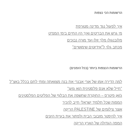
הרשומות הכי נצפות
איך לפעול נגד מדינה מטורפת
מי גרש את הבריטים ואיך היו החיים בימי המנדט
מלובנגולו מלך זולו ועד מורה נבוכים
מכתב גלוי ל"אידיוטים שימושיים"
הרשומות הנצפות ביותר (בכל הזמנים)
למה הדירה אמו של אורי אבנרי את בנה מצוואתה ומתי לחם בכלל באצ"ל
"חייל שלא אנס פלסטינית הוא גזען"
ג'ואן פיטרס – החוקרת שחשפה את הבלוף של הפליטים הפלסטינים
המפות שכל תלמיד ישראלי חייב להכיר
אוצר צילומים של PALESTINE הריקה
איך להיפטר מזבובי הבית ולפתור את בעיית היונים
המפה הגדולה של הארץ הריקה