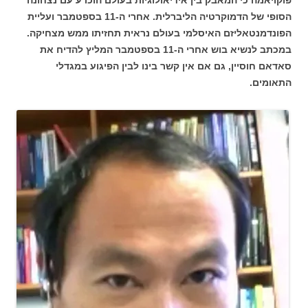
פוקויאמה כי המאבק בין אידיאולוגיות בעולם הוכרע עם נצחונה
הסופי של הדמוקרטיה הליברלית. אחרי ה-11 בספטמבר ועליית
הפונדמנטאליזם האיסלמי בעולם נראית תחזיתו ממש מצחיקה.
במכתב לנשיא בוש אחרי ה-11 בספטמבר המליץ להדיח את
סאדאם חוסיין, גם אם אין קשר בינו לבין הפיגוע במגדלי
התאומים.