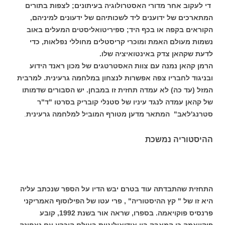
די לעקוב אחר מדורי האסטרולוגיה בעיתונים; לצפות בתורים
המתארכים של ידוענים ליד לשכותיהם של ידעונים למיניהם,
הקוראים בקפה או בכף היד; ספיריטואליסטים המעלים באוב
נשמות מעולם האמת ומוכרי קריסטלים מחוללי נפלאות, כדי
לדעת שקהאן צדק באינטואיציה שלו.
הרמן קהאן נמנה עם צוות האסטרטגים של מכון ראנד הידוע
ובניגוד לחבריו צפה אפשרות לנצחון במלחמה גרעינית. למרבית
המזל (עד כה) לא עמדה תחזית זו במבחן. יש הסבורים שדמותו
של קהאן עמדה לנגד עיניו של סטנלי קובריק בסרטו "ד"ר
סטרנג'לאב" המתאר מדען מטורף המוביל למלחמה גרעינית
.
ההיסטוריה נמשכת
התחזית שהתבדתה עוד בטרם יבש הדיו על הספר שנכתב עליה
היא זו של " קץ ההיסטוריה" , פרי עטו של הפילוסוף האמריקני
פרנסיס פוקויאמה. בספרו, שראה אור בשנת 1992, קובע