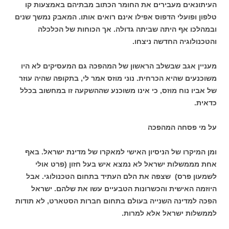
העיתונאים מעבירים את החומר הכתוב מבתיהם באמצעות קו
טלפון ופועלי הדפוס אפילו אינם רואים אותו. המאבק נמשך שנים
ובמהלכו אף היתה שביתה גדולה. אך הכוחות של הכלכלה
והטכנולוגיה החדשה ניצחו.
מעניין אגב שבשלב הראשון של המהפכה גם המעסיקים לא היו
משוכנעים שהיא הכרחית. נוני מוזס אמר לי, בתקופה שהיה עוזר
של אביו נוח מוזס, כי אינו משוכנע שההשקעה זו במחשוב בכלל
כדאית.
על מי פסחה המהפכה
ומן המיקרו של הניסיון האישי למאקרו של מדינת ישראל. באף
אחת מממשלות ישראל לא נמצא איש בעל חזון (פרט אולי
לשמעון פרס) שצפה את הלם העתיד בתחום הטכנולוגי. אבל
היוזמה האישית והכשרונות הטבעיים עשו את שלהם. ישראל
הפכה למדינה השנייה בעולם בתחום חברות הסטארט, לא תודות
לממשלות ישראל אלא למרות.