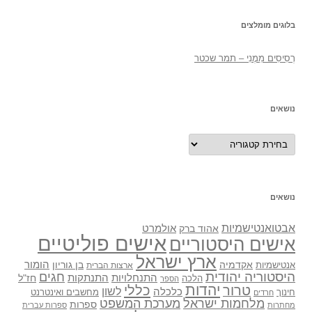
בלוגים מומלצים
רְסִיסִים מִמֶנִי – תמר שכטר
נושאים
נושאים
נושאים
אבטואנטישמיות
אולמרט
אהוד ברק
אישים פוליטיים
אישים היסטוריים
ארץ ישראל
אקדמיה
בן גוריון
הומור
אנטישמיות
ארצות הברית
היסטוריה יהודית
חגים
התנתקות
התנחלויות
חז"ל
הלכה
הספר
יהדות
כללי
טרור
לשון
כלכלה
מחשבים ואינטרנט
חינוך
חרדים
מלחמות ישראל
מערכת המשפט
ספרות
מחתרות
ספרות עברית