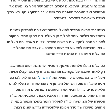
החדשה. לדלג בבת אחת על שני שלבים בהפקת הדפוס – סדר
המכונה והמגיה. עיתונאים יכולים לכתוב ישר אל הצג ומשם אל
המחשב ואל מערכת ההפקה בלי שום צורך בתיווך נוסף. לא צריך
לשלם משכורות לסדרים ולמגיהים.
כשחזרתי ארצה אמרתי לפועלי הדפוס שעליהם להתכונן נפשית
שהמקצוע שלהם עומד לחלוף מן העולם. הם צחקו ממני. במקום
לעבור הסבה למקצועות חדשים העדיפו לקיים מאבק. הם הצליחו
– כמו חבריהם למקצוע בארצות המערב – לעכב את התהליך.
הפועלים מנעו בכוח הנהגת סדר מחשב.
הפועלים ניהלו מלחמת מאסף. הסכימו להנהגת דפוס ממוחשב
רק לאחר שהגנו על מקצועם ופרנסתם בחרוף נפש וקבלו זכויות
מפליגות. כשעמוס שוקן הוציא את
"חדשות"
זכרונו לא לברכה
מנעו פועלי הדפוס הישן של העיתון את הוצאתו והוא נאלץ לגייס
הליקופטרים כדי להוציא את העיתונים המודפסים מן הדפוס
החדש שהקים. המאבק הזה היה מאבק אבוד. כתבנית שקיבלה
הכשרה של חצי שעה יכולה להקליד חומר בשכר הנמוך במאות
אחוזים משכרו של סדר מכונה שלהכשרתו נדרשו שנים רבות.