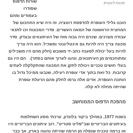
שורות הדפוס
מכונת לינוטייפ
שסודרו
בעמודים ומהם
הוכנו גלילי העופרת להדפסת רוטציה. זה היה שיא התחכום של
המחצית הראשונה של המאה העשרים. סדרי המכונות זכו לתנאי
עבודה מצוינים. שכרם היה גבוה מזה של העיתונאים ובצדק. סדר
מכונה צריך היה להיות גם אינטליגנטי ומשכיל. הוא היה צריך
להיות בעל יכולת לפענח כתב-יד משובש (חלק מהם היו משכילים
ומתוחכמים מן העיתונאים, ונהגו לערוך אותם בסתר). הם היו גם
בעלי חושים טכניים ויכולת לתקן את המכונה שהתקלקלה לעתים
קרובות. כל זאת בתוך אדי עופרת רעילה, שנבעו ממיכל גדול בו
הותכה העופרת. אדים אלה גרמו לחלק מהם הרעלת עופרת
שהיתה מחלה לא קלה.
מהפכת הדפוס הממוחשב
בשנת 1977, במהלך ביקור בלונדון, ערכתי מסע השתלמות
בעיתונים הבריטיים שב"פליט סטריט". רוב עיתונים הבריטיים היו
אז ברמה טכנית שנפלה מן הרמה שהיתה נהוגה בארץ, אך כבר