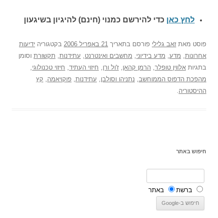
לחץ כאן
כדי להירשם כ
מנוי (חינם) להיגיון בשיגעון
פוסט
מאת
זאב גלילי
פורסם בתאריך
21 באפריל 2006
בקטגוריה
ידיעות
אחרונות
,
מדע
,
מדע בידיוני
,
מחשבים ואינטרנט
,
עתידנות
,
תקשורת
וסומן
בתגיות
אלווין טופלר
,
הרמן קהאן
,
ז'ול ורן
,
חיזוי העתיד
,
חיזוי טכנולוגי
,
מהפכת הדפוס הממוחשב
,
נתניהו וסולבן
,
עתידנות
,
פוקויאמה
,
קץ
ההיסטוריה
.
חיפוש באתר
ברשת
באתר