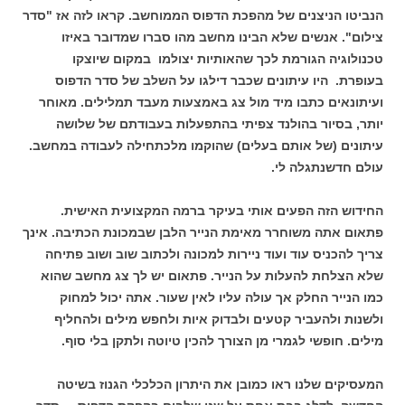
הנביטו הניצנים של מהפכת הדפוס הממוחשב. קראו לזה אז "סדר
צילום". אנשים שלא הבינו מחשב מהו סברו שמדובר באיזו
טכנולוגיה הגורמת לכך שהאותיות יצולמו במקום שיוצקו
בעופרת. היו עיתונים שכבר דילגו על השלב של סדר הדפוס
ועיתונאים כתבו מיד מול צג באמצעות מעבד תמלילים. מאוחר
יותר, בסיור בהולנד צפיתי בהתפעלות בעבודתם של שלושה
עיתונים (של אותם בעלים) שהוקמו מלכתחילה לעבודה במחשב.
עולם חדשנתגלה לי.
החידוש הזה הפעים אותי בעיקר ברמה המקצועית האישית.
פתאום אתה משוחרר מאימת הנייר הלבן שבמכונת הכתיבה. אינך
צריך להכניס עוד ועוד ניירות למכונה ולכתוב שוב ושוב פתיחה
שלא הצלחת להעלות על הנייר. פתאום יש לך צג מחשב שהוא
כמו הנייר החלק אך עולה עליו לאין שעור. אתה יכול למחוק
ולשנות ולהעביר קטעים ולבדוק איות ולחפש מילים ולהחליף
מילים. חופשי לגמרי מן הצורך להכין טיוטה ולתקן בלי סוף.
המעסיקים שלנו ראו כמובן את היתרון הכלכלי הגנוז בשיטה