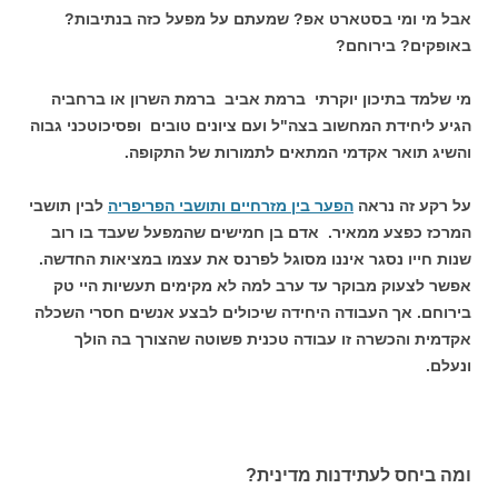
אבל מי ומי בסטארט אפ? שמעתם על מפעל כזה בנתיבות?
באופקים? בירוחם?
מי שלמד בתיכון יוקרתי ברמת אביב ברמת השרון או ברחביה
הגיע ליחידת המחשוב בצה"ל ועם ציונים טובים ופסיכוטכני גבוה
והשיג תואר אקדמי המתאים לתמורות של התקופה.
על רקע זה נראה
הפער בין מזרחיים ותושבי הפריפריה
לבין תושבי
המרכז כפצע ממאיר. אדם בן חמישים שהמפעל שעבד בו רוב
שנות חייו נסגר איננו מסוגל לפרנס את עצמו במציאות החדשה.
אפשר לצעוק מבוקר עד ערב למה לא מקימים תעשיות היי טק
בירוחם. אך העבודה היחידה שיכולים לבצע אנשים חסרי השכלה
אקדמית והכשרה זו עבודה טכנית פשוטה שהצורך בה הולך
ונעלם.
ומה ביחס לעתידנות מדינית?