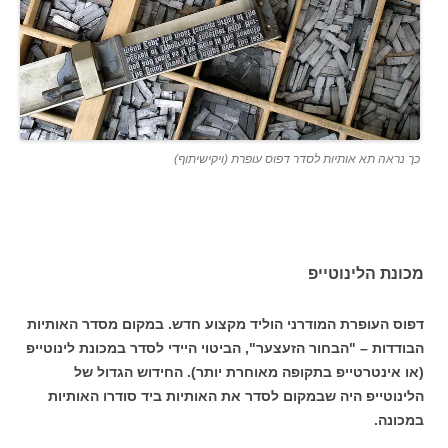
כך נראה תא אותיות לסדר דפוס עופרת (ויקישיתוף)
מכונת הלינוטייפ
דפוס העופרת המודרני הוליד מקצוע חדש. במקום מסדר האותיות
הבודדות – "הבחור הזעצער", הביטוי היידי לסדר במכונת לינוטייפ
(או אינטרטייפ בתקופה מאוחרת יותר). החידוש הגדול של
הלינוטייפ היה שבמקום לסדר את האותיות ביד סודרו האותיות
במכונה.