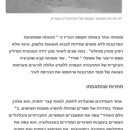
לא חזו את המטוס. המטוס של האחים רייט ממריא.
מומחה אחר באותה תקופה הכריז כי " ההנחה שמתנועת
המרכבות ללא סוסים עתידות לנבוע תוצאות כלשהן, אינה אלא
רפיון מוחין מוחלט" . כמה שנים לאחר מכן ירדה המכונית המיליון
מפס הייצור של מפעלי " פורד" . עוד מומחה קבע שהבעיה
העיקרית של התחבורה הצפויה ללונדון עלולה להיגרם מערמות
הצואה של סוסי המרכבות שיחסמו את הכניסה לעיר.
תחזיות שהתאמתו
אחד העתידנים שהצליחו לחזות, לטווח קצר יחסית, הוא אלווין
טופלר בסידרה של ספרים שהחלו להופיע משנות השישים. ב"
הלם העתיד" צפה את המשברים הנפשיים, החברתיים והכלכליים
הצפויים בעקבות השינויים המהירים בטכנולוגיה. הוא צפה את
התחלופה המהירה במקצועות, את השימוש בסמים ואת הפניה