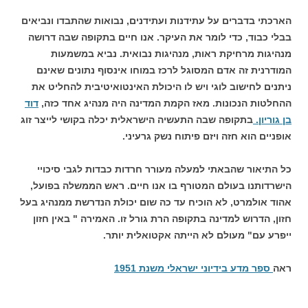
הארכתי בדברים על עתידנות ועתידנים, נבואות שהתבדו ונביאים
בבלי כבוד, כדי לומר את העיקר. אנו חיים בתקופה שבה דרושה
מנהיגות מרחיקת ראות, מנהיגות נבואית. נביא במשמעות
המודרנית זה אדם המסוגל לרכז במוחו אינסוף נתונים שאינם
ניתנים לחישוב לוגי ויש לו היכולת האינטואיטיבית להחליט את
ההחלטות הנכונות. מאז הקמת המדינה היה מנהיג אחד כזה,
דוד
בן גוריון.
בתקופה שבה התעשיה הישראלית יכלה בקושי לייצר זוג
אופניים הוא חזה ויזם פיתוח נשק גרעיני.
כל התיאור שהבאתי למעלה מעורר חרדות כבדות לגבי סיכויי
הישרדותנו בעולם המטורף בו אנו חיים. ראש הממשלה בפועל,
אהוד אולמרט, לא הוכיח עד כה שום יכולת הנדרשת ממנהיג בעל
חזון, הדרוש למדינה בתקופה הרת גורל זו. האמירה " באין חזון
ייפרע עם" מעולם לא הייתה אקטואלית יותר.
ראה
ספר מדע בידיוני ישראלי משנת 1951