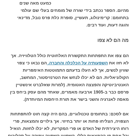
כמעט מאה שנים
מהיום. הספר נכתב בידי שורה של מומחים בעלי שם עולמי
בתחומם: קרימינולוג, תעשיין, סופרת כלת פרס נובל, מדינאי
והוגה דעות, ועוד רבים.
מה הם לא צפו
הם צפו את התפתחות התקשורת האלחוטית כולל הטלוויזיה. אך
לא חזו את
השפעותיה על הכלכלה והחברה.
הם נבאו כי צפוי
שוויון לנשים, אך לא העלו בדעתם התמוטטות האימפריות
הקולוניאליות. הם לא יכלו לנחש את הטרנזיסטור, המחשב,
האנטיביוטיקה והפצצה האטומית. (למרות שאלברט אינשטיין
פרסם כבר ב-1905 ארבעה מאמרים, שאחד מהם עסק ביחס בין
מאסה לאנרגיה והשני בישר את תורת היחסות המיוחדת).
אם לסכם: בתחומים טכנולוגיים, בהם היה קצה חוט להתפתחות
הצפויה, הצליחו פחות או יותר בחיזוי. אך גילויים והמצאות, פרי
רוחו היצירתית של האדם או פרי המקריות, לא יכלו לחזות. הואיל
וכל אחת מן ההמצאות הללו, השפיעו השפעה עמוקה על תהליכים