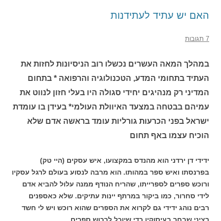
האם יש עתיד לעתידנות
7 תגובות
במהלך המאה העשרים נכשלו רוב הניסיונות לחזות את
העתיד בתחומי המדע, הטכנולוגיה והרפואה * בתחום
המדיני רק מנהיגים יחידי סגולה היו בעלי חזון לנווט את
עמיהם בבטחה במצעד האיוולת העולמי* בעידן בו עומדת
ישראל בפני הכרעות גורליות עומד בראשה אדם שלא
הוכיח עצמו באף תחום
ידידי דן ירדני הוא מהנדס במקצועו, איש עסקים (היי טק)
בפרנסתו ואיש ספר במהותו. הוא מרבה לנסוע בעולם לרגל עסקיו
ורוכש ספרים לספרייתו, שהריח הנודף ממנה עלול להביא אדם
לידי סחרור, כמו ביקור במרתף יינות עתיקים. שלא כאספנים
רבים נוהג ידידי גם לקרוא את הספרים שהוא רוכש ויש לי חשד
רציני שבחר בעיסוקיו כדי שיוכל לרכוש ספרים.