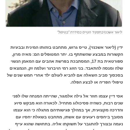
ליאור אשכנזיבתפקיד הטייס בסידרת "בטיפול"
ידין (ליאור אשכנזי), טייס גרוש, מתחבט בזהותו המינית ובבעיות
הקשורות במבצע שהשתתף בו. יתר המטופלים הם: מאיה מרון,
ספורטאית בת 17, המסתבכת בפרשת אהבים עם המאמן הנשוי
שלה ומנסה להתאבד. בני הזוג רמי הויברגר ועלמה זק, הנמצאים
בסכסוך סביב השאלה אם להביא לעולם ילד אחרי חמש שנים של
טיפולי הפריה או לבצע הפלה.
אסי דיין עצמו חוזר אל גילה אלמגור, שהייתה המנחה שלו לפני
שנים רבות, כשהיה פסיכולוג מתחיל. לכאורה הוא מבקש סיוע
והדרכה מקצועית, אך במהלך פגישותיהם מתגלה כי הוא עצמו
מסובך ביחסים רעועים עם אשתו, מתחבט בשאלת יחסיו עם
נעמה ובצורך להתגבר על תשוקתו אליה. בתחושה שהוא עייף