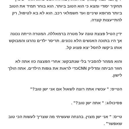
תחקיר יסודי ומצא כי הוא הטוב ביותר. הוא בוחר תמיד את הטוב
ביותר מרופא שיניים ועד חשמלאי רכב. הוא לא בא לטיפול, רק
להתייעצות קצרה.
ידין הטיל פצצת טונה על מטרה ברמאללה. המטרה הייתה נכונה
אך היו בתוכה האנשים הלא נכונים. תריסר ילדים נהרגו והמבוקש
אותו ביקשו לחסל יצא פצוע קל.
והוא ממהר להסביר בלי שנתבקש: אחרי הפצצה כזו אתה לא
חוזר הביתה ומדליק CNNכדי לראות את גופות הילדים. אתה הולך
לישון.
הטייס: " עכשיו אתה רוצה לשאול אם אני ישן טוב?"
פסיכולוג: " אתה ישן טוב?" .
טייס: " אני ישן מצוין. בהנחה שעשיתי מה שצריך לעשות הכי טוב
שאפשר" .