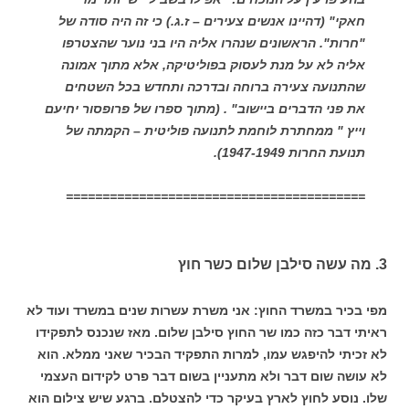
חאקי" (דהיינו אנשים צעירים – ז.ג.) כי זה היה סודה של
"חרות". הראשונים שנהרו אליה היו בני נוער שהצטרפו
אליה לא על מנת לעסוק בפוליטיקה, אלא מתוך אמונה
שהתנועה צעירה ברוחה ובדרכה ותחדש בכל השטחים
את פני הדברים ביישוב" . (מתוך ספרו של פרופסור יחיעם
וייץ " ממחתרת לוחמת לתנועה פוליטית – הקמתה של
תנועת החרות 1947-1949).
=========================================
3. מה עשה סילבן שלום כשר חוץ
מפי בכיר במשרד החוץ: אני משרת עשרות שנים במשרד ועוד לא
ראיתי דבר כזה כמו שר החוץ סילבן שלום. מאז שנכנס לתפקידו
לא זכיתי להיפגש עמו, למרות התפקיד הבכיר שאני ממלא. הוא
לא עושה שום דבר ולא מתעניין בשום דבר פרט לקידום העצמי
שלו. נוסע לחוץ לארץ בעיקר כדי להצטלם. ברגע שיש צילום הוא