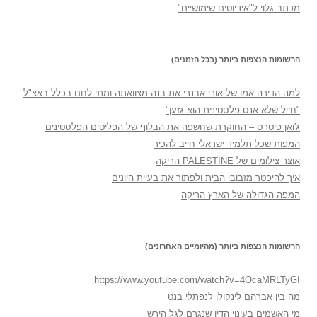
מכתב גלוי ל"אידיוטים שימושיים"
הרשומות הנצפות ביותר (בכל הזמנים)
למה הדירה אמו של אורי אבנרי את בנה מצוואתה ומתי לחם בכלל באצ"ל
"חייל שלא אנס פלסטינית הוא גזען"
ג'ואן פיטרס – החוקרת שחשפה את הבלוף של הפליטים הפלסטינים
המפות שכל תלמיד ישראלי חייב להכיר
אוצר צילומים של PALESTINE הריקה
איך להיפטר מזבובי הבית ולפתור את בעיית היונים
המפה הגדולה של הארץ הריקה
הרשומות הנצפות ביותר (מהיומיים האחרונים)
https://www.youtube.com/watch?v=4OcaMRLTyGI
מה בין אברהם לינקולן לנפתלי בנט
מי האשמים בעינוי הדין שנגרם לגל הירש