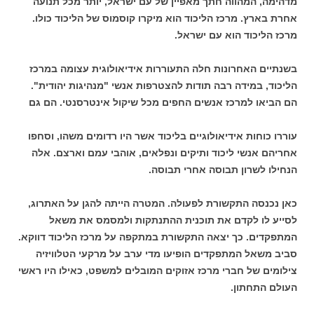
מדהימה, המהווה חתך מאפיין של עם ישראל, יותר מכל תנועה
אחרת בארץ. מרכז הליכוד הוא מיקרו קוסמוס של הליכוד כולו.
מרכז הליכוד הוא עם ישראל.
בשנתיים האחרונות חלה התעוררות אידיאולוגית עצומה במרכז
הליכוד, במידה רבה תודות להצטרפות אנשי "מנהיגות יהודית".
הם הביאו למרכז אנשים החפים מכל שיקול אינטרסנטי. הם גם
עוררו כוחות אידיאולוגיים בליכוד אשר היו רדומים משהו, וסחפו
אחריהם אנשי ליכוד ותיקים ונפלאים, אוהבי עמם וארצם. אלה
הנחילו לשרון תבוסה אחרי תבוסה.
כאן נכנסה התקשורת לפעולה. המטרה הייתה להגן על האתרוג,
לסייע לו לקדם את תוכנית ההתנתקות ולמסמס את משאל
המתפקדים. כך יצאה התקשורת במתקפה על מרכז הליכוד דווקא.
סביב משאל המתפקדים הופיעו מדי ערב על מרקעי הטלוויזיה
צילומים של חברי מרכז אזוקים המובלים למשפט, כאילו היו ראשי
העולם התחתון.