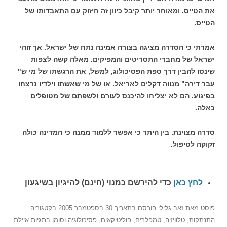
את הטייס. ומאוחר יותר קיבל כיוון זה חיזוק עם התאבדותו של
הטייס.
אמרתי כי הסדרה מציגה בצורה אמינה נתח של ישראל. אך זוהי
ישראל של מחברי התסריטים והמפיקים. מאלה קשה לצפות
שינסו להבין דרך ספת הפסיכולוג, למשל, את הרגשתו של מי ש"
עבר דירה" מנווה דקלים לאריאל. או של מי שאשתו וילדיו נרצחו
בפיגוע. הם לא יצליחו להיכנס לעורם ולשפתם של מטופלים
כאלה.
סדרה מצוינת. בין היתר כי אפשר ללמוד ממנה כי המדינה כולה
זקוקה לטיפול.
לחץ כאן
כדי להירשם כ
מנוי (חינם) להיגיון בשיגעון
פוסט
מאת
זאב גלילי
פורסם בתאריך
30 בספטמבר 2005
בקטגוריה
התנתקות
,
טלוויזיה
,
טמפלרים
,
פוליטיקאים
,
פסיכולוגיה
וסומן בתגיות
איילת