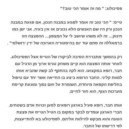
פסיכולוג: " מה זה אומר הכי טוב?"
טייס: " הכי טוב זה אומר לפגוע במבנה הנכון. אם פגעת במבנה
הנכון ורק היו שם האנשים הלא נכונים אז אין בעיה. אני ישן כמו
תינוק… זה לא משהו שיושב לי על המצפון… ההפצצה הזו
ברמאללה זה סתם עוד יום בהיסטוריה הארוכה של ידין ירושלמי" .
רק בהמשך מתבררת הסיבה לביקורו של הטייס אצל הפסיכולוג.
לאחר אותה הפצצה הוא קיים משחק טניס ארוך מן הרגיל עם
חבר, רופא במקצועו. הוא לקה בהתקף לב קשה שהביא אותו
למוות קליני. החבר הרופא ביצע בו החייאה אשר יחד עם טיפול
בחליפת הקפאה מיוחדת, השומרת על חום נמוך ומונעת קריסת
מערכות הגוף, הוא חזר לחיים.
אותו חבר, רופא פעיל בארגון רופאים למען זכויות אדם בשטחים.
חברי הארגון עומדים לבקר במקום בו הטיל הטייס את פצצת
הטונה והוא מבקש להילוות אליהם. לפסיכולוג בא להתייעצות,
לפי דרישתו של החבר.