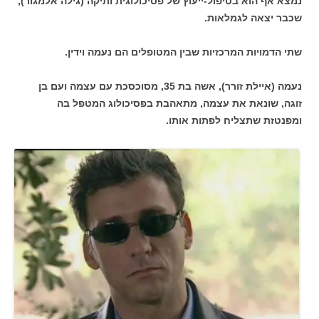
נמצא אף הוא בטיפול-ייעוץ של פסיכולוגית ותיקה (גילה אלמגור),
שכבר יצאה לגמלאות.
שתי הדמויות המרכזיות שבין המטופלים הם נעמה וידין.
נעמה (איילת זורר), אשה בת 35, מסוכסכת עם עצמה ועם בן
זוגה, שונאת את עצמה, מתאהבת בפסיכולוג המטפל בה
ומפנטזת שתצליח לפתות אותו.