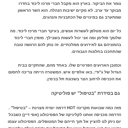
גומר את הביקור. בארץ הוא מקבל חברי מרכז ליכוד בחדרו
מבוקר עד ערב. לא מקיים ישיבות הנהלה. הוא השר הראשון
שמתערב גם במינויים של הכתבניות והנהגים.
כל יום הוא מטלפן לעשרות אנשים, בעיקר חברי מרכז ליכוד. מה
שלומך סולימן ומה אני יכול לעשות בשבילך. מזמין חברי ליכוד
בהמוניהם גם לאירועים ממלכתיים. זה נותן להם הרגשה טובה
שהתחככו בחלונות הגבוהים.
וכמובן הארועים הפרטיים שלו. באחד מהם, שהתקיים בבית
הגדול של ג"ודי, באו אלפיים איש. המשטרה הייתה צריכה לחסום
את הכניסה לרחוב הצר בשכונת תל בנימין.
גם בסידרת "בטיפול" יש פוליטיקה
מזה כמה שבועות מקרינה HOT דרמה יומית מצוינת – "בטיפול" .
הדרמה מכניסה אותנו לקליניקה של הפסיכולוג (אסי דיין) כשבכל
יום ניתן לנו להציץ אל תוך חייהם של המטופלים. הפסיכולוג עצמו