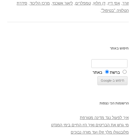
זורר
,
אסי דיין
,
דן חלוץ
,
טמפלרים
,
ליאור אשכנזי
,
מרכז הליכוד
,
סידרת
הטלוויה "בטיפול"
.
חיפוש באתר
ברשת
באתר
הרשומות הכי נצפות
איך לפעול נגד מדינה מטורפת
מי גרש את הבריטים ואיך היו החיים בימי המנדט
מלובנגולו מלך זולו ועד מורה נבוכים