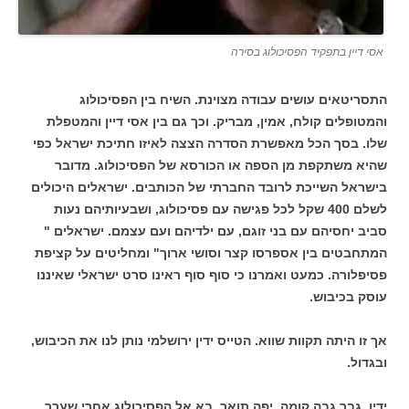
אסי דיין בתפקיד הפסיכולוג בסירה
התסריטאים עושים עבודה מצוינת. השיח בין הפסיכולוג
והמטופלים קולח, אמין, מבריק. וכך גם בין אסי דיין והמטפלת
שלו. בסך הכל מאפשרת הסדרה הצצה לאיזו חתיכת ישראל כפי
שהיא משתקפת מן הספה או הכורסא של הפסיכולוג. מדובר
בישראל השייכת לרובד החברתי של הכותבים. ישראלים היכולים
לשלם 400 שקל לכל פגישה עם פסיכולוג, ושבעיותיהם נעות
סביב יחסיהם עם בני זוגם, עם ילדיהם ועם עצמם. ישראלים "
המתחבטים בין אספרסו קצר וסושי ארוך" ומחליטים על קציפת
פסיפלורה. כמעט ואמרנו כי סוף סוף ראינו סרט ישראלי שאיננו
עוסק בכיבוש.
אך זו היתה תקוות שווא. הטייס ידין ירושלמי נותן לנו את הכיבוש,
ובגדול.
ידין, גבר גבה קומה, יפה תואר, בא אל הפסיכולוג אחרי שערך