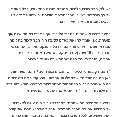
רעי לוי, חבר מרכז הליכוד, מהנדס תוכנה במקצועו, קבל באוזני
על כך שכתבתי כאן כי מרכז הליכוד מושחת. השבוע פניתי אליו
לקבלת הבהרות ואלה עיקרי דבריו:
" יש אנשים מושחתים במרכז הליכוד. אך המרכז כמוסד איננו גוף
מושחת. אני אומר לך זאת כאדם שאביו היה חבר ליכוד בתקופה
שבה אי אפשר היה להשיג עבודה בלי הפנקס האדום. אני עצמי
חבר המרכז 15 שנה (עם הפסקה באמצע). אתה, כמו רבים
אחרים, נפלת לצערי בפח שהתקשורת טמנה לציבור.
" האם רק במרכז הליכוד יש אנשים מושחתים? האם השחיתות
כאן חמורה יותר מזו שבמפלגות אחרות? והעיקר: האם השחיתות
הזו היא גורם מכריע בהחלטות המתקבלות במרכז? התשובות לכל
השאלות הללו שלילית. ואני אומר זאת מידיעה אישית.
" שעור האנשים המושחתים במרכז הליכוד אינו עולה להערכתי
על חמישה אחוזים מכלל החברים. אלה אנשים שימכרו את קולם
ואת השפעתם לכל המרבה במחיר. כמחצית מחברי המרכז הם