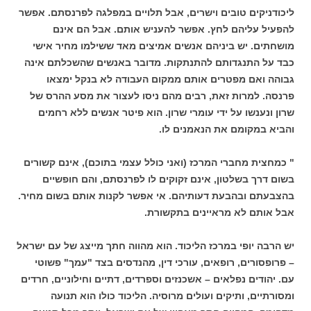
ליכודניקים טובים וישרים, אבל תלויים במפלגה לפרנסתם. אפשר
להפעיל עליהם לחץ. אפשר להעניש אותם. אבל הם אינם
מושחתים. יש ביניהם אנשים אמיצים מאד ששילמו מחיר אישי
כבד על התנגדותם להתנתקות. מדובר באנשים שהשכלתם אינה
גבוהה ואם מפטרים אותם ממקום העבודה לא בנקל ימצאו
פרנסה. למרות זאת, רבים מהם ניסו לעצור את מסע ההרס של
שרון ונענשו על ידי עומרי שרון. הוא פיטר אנשים ללא רחמים
והביא במקומם את הנאמנים לו.
" כמחצית מחברי המרכז (ואני כולל עצמי בתוכם), אינם קשורים
בשום דרך בשלטון, אינם זקוקים לו לפרנסתם, והם חופשיים
בהצבעתם ובהבעת דעותיהם. אי אפשר לקנות אותם בשום מחיר.
אבל אותם לא מראיינים בתקשורת.
יש הרבה יופי במרכז הליכוד. הוא מהווה חתך מייצג של עם ישראל
– פרופסורים, רופאים, עורכי דין, מהנדסים בצד "עמך" פשוטי
עם. יהודים נפלאים – אשכנזים וספרדים, דתיים וחילוניים, חרדים
ומסורתיים, ותיקים ועולים מרוסיה. הליכוד כולו הוא תנועה