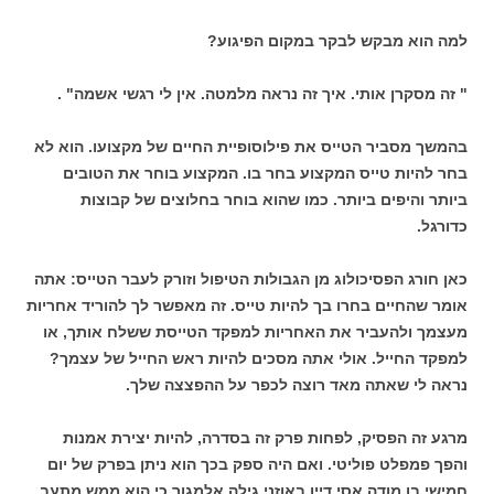
למה הוא מבקש לבקר במקום הפיגוע?
" זה מסקרן אותי. איך זה נראה מלמטה. אין לי רגשי אשמה" .
בהמשך מסביר הטייס את פילוסופיית החיים של מקצועו. הוא לא
בחר להיות טייס המקצוע בחר בו. המקצוע בוחר את הטובים
ביותר והיפים ביותר. כמו שהוא בוחר בחלוצים של קבוצות
כדורגל.
כאן חורג הפסיכולוג מן הגבולות הטיפול וזורק לעבר הטייס: אתה
אומר שהחיים בחרו בך להיות טייס. זה מאפשר לך להוריד אחריות
מעצמך ולהעביר את האחריות למפקד הטייסת ששלח אותך, או
למפקד החייל. אולי אתה מסכים להיות ראש החייל של עצמך?
נראה לי שאתה מאד רוצה לכפר על ההפצצה שלך.
מרגע זה הפסיק, לפחות פרק זה בסדרה, להיות יצירת אמנות
והפך פמפלט פוליטי. ואם היה ספק בכך הוא ניתן בפרק של יום
חמישי בו מודה אסי דיין באוזני גילה אלמגור כי הוא ממש מתעב