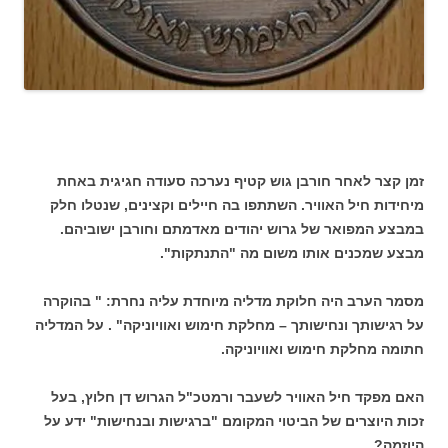
זמן קצר לאחר חורבן גוש קטיף נערכה סעודה חגיגית באחת
מיחידות חיל האוויר. השתתפו בה חיילים וקצינים, שנטלו חלק
במבצע המפואר של גרוש יהודים מאדמתם וחורבן ישוביהם.
מבצע שמכנים אותו משום מה "התנתקות".
מסמר הערב היה חלוקת מדליה מיוחדת עליה נחרת: " בהוקרה
על רגישותך ונחישותך – מחלקת חימוש ואוויוניקה" . על המדליה
חתומה מחלקת חימוש ואוויוניקה.
האם מפקד חיל האוויר לשעבר ורמטכ"ל הגרוש דן חלוץ, בעל
זכות היוצרים של הביטוי המקומם "ברגישות ובנחישות" ידע על
היוזמה?