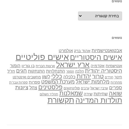
נושאים
נושאים
נושאים
אבטואנטישמיות
אולמרט
אהוד ברק
אישים פוליטיים
אישים היסטוריים
ארץ ישראל
אקדמיה
בן גוריון
הומור
אנטישמיות
ארצות הברית
היסטוריה יהודית
חגים
התנתקות
התנחלויות
חז"ל
הלכה
הספר
יהדות
כללי
טרור
לשון
כלכלה
מחשבים ואינטרנט
חינוך
חרדים
מלחמות ישראל
מערכת המשפט
ספרות
מחתרות
ספרות עברית
פלסטינים
ציונות
ספרים
צהל
ערביי ישראל
פוליטיקאים
ערבים
שואה
שמאלנות
שחיתות
שירה
תהליך השלום
תקשורת
תולדות המדינה