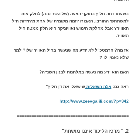
בשעתו דחה חלוץ בתוקף הצעה (של השר סנה) לחלק אות
למשתתפי החורבן. האם זו יוזמה מקומית של אחת מיחידות חיל
האוויר? אבל מחלקת חימוש ואוויוניקה היא חלק ממטה חיל
האוויר.
אז מה? הרמטכ"ל לא יודע מה שנעשה בחיל האוויר שלו? למה
שלא נאמין לו ?
האם הוא ידע מה נעשה במלחמת לבנון השנייה?
ראה גם:
אלה השאלות
שישאלו את דן חלוץ"
http://www.zeevgalili.com/?p=342
==============================================
2. " מרכז הליכוד איננו מושחת"