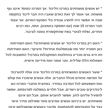
" יש אנשים מושחתים במרכז הליכוד. אך המרכז כמוסד איננו גוף
מושחת. אני אומר לך זאת כאדם שאביו היה חבר ליכוד בתקופה
שבה אי אפשר היה להשיג עבודה בלי הפנקס האדום. אני עצמי
חבר המרכז 15 שנה (עם הפסקה באמצע). אתה, כמו רבים
אחרים, נפלת לצערי בפח שהתקשורת טמנה לציבור.
" האם רק במרכז הליכוד יש אנשים מושחתים? האם השחיתות
כאן חמורה יותר מזו שבמפלגות אחרות? והעיקר: האם השחיתות
הזו היא גורם מכריע בהחלטות המתקבלות במרכז? התשובות לכל
השאלות הללו שלילית. ואני אומר זאת מידיעה אישית.
" שעור האנשים המושחתים במרכז הליכוד אינו עולה להערכתי
על חמישה אחוזים מכלל החברים. אלה אנשים שימכרו את קולם
ואת השפעתם לכל המרבה במחיר. כמחצית מחברי המרכז הם
ליכודניקים טובים וישרים, אבל תלויים במפלגה לפרנסתם. אפשר
להפעיל עליהם לחץ. אפשר להעניש אותם. אבל הם אינם
מושחתים. יש ביניהם אנשים אמיצים מאד ששילמו מחיר אישי
כבד על התנגדותם להתנתקות. מדובר באנשים שהשכלתם אינה