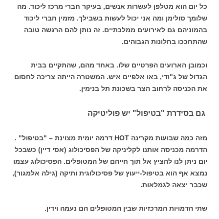
כל יום הוא מטלפן לעשרות אנשים, בעיקר חברי מרכז ליכוד. מה
שלומך סולימן ומה אני יכול לעשות בשבילך. מזמין חברי ליכוד
בהמוניהם גם לאירועים ממלכתיים. זה נותן להם הרגשה טובה
שהתחככו בחלונות הגבוהים.
וכמובן הארועים הפרטיים שלו. באחד מהם, שהתקיים בבית
הגדול של ג"ודי, באו אלפיים איש. המשטרה הייתה צריכה לחסום
את הכניסה לרחוב הצר בשכונת תל בנימין.
גם בסידרת "בטיפול" יש פוליטיקה
מזה כמה שבועות מקרינה HOT דרמה יומית מצוינת – "בטיפול" .
הדרמה מכניסה אותנו לקליניקה של הפסיכולוג (אסי דיין) כשבכל
יום ניתן לנו להציץ אל תוך חייהם של המטופלים. הפסיכולוג עצמו
נמצא אף הוא בטיפול-ייעוץ של פסיכולוגית ותיקה (גילה אלמגור),
שכבר יצאה לגמלאות.
שתי הדמויות המרכזיות שבין המטופלים הם נעמה וידין.