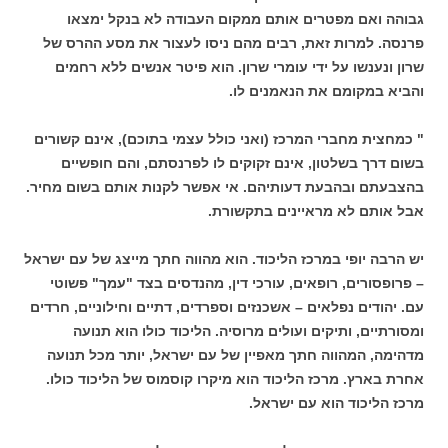
גבוהה ואם מפטרים אותם ממקום העבודה לא בנקל ימצאו
פרנסה. למרות זאת, רבים מהם ניסו לעצור את מסע ההרס של
שרון ונענשו על ידי עומרי שרון. הוא פיטר אנשים ללא רחמים
והביא במקומם את הנאמנים לו.
" כמחצית מחברי המרכז (ואני כולל עצמי בתוכם), אינם קשורים
בשום דרך בשלטון, אינם זקוקים לו לפרנסתם, והם חופשיים
בהצבעתם ובהבעת דעותיהם. אי אפשר לקנות אותם בשום מחיר.
אבל אותם לא מראיינים בתקשורת.
יש הרבה יופי במרכז הליכוד. הוא מהווה חתך מייצג של עם ישראל
– פרופסורים, רופאים, עורכי דין, מהנדסים בצד "עמך" פשוטי
עם. יהודים נפלאים – אשכנזים וספרדים, דתיים וחילוניים, חרדים
ומסורתיים, ותיקים ועולים מרוסיה. הליכוד כולו הוא תנועה
מדהימה, המהווה חתך מאפיין של עם ישראל, יותר מכל תנועה
אחרת בארץ. מרכז הליכוד הוא מיקרו קוסמוס של הליכוד כולו.
מרכז הליכוד הוא עם ישראל.