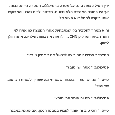
ידין הטיל פצצת טונה על מטרה ברמאללה. המטרה הייתה נכונה
אך היו בתוכה האנשים הלא נכונים. תריסר ילדים נהרגו והמבוקש
אותו ביקשו לחסל יצא פצוע קל.
והוא ממהר להסביר בלי שנתבקש: אחרי הפצצה כזו אתה לא
חוזר הביתה ומדליק CNNכדי לראות את גופות הילדים. אתה הולך
לישון.
הטייס: " עכשיו אתה רוצה לשאול אם אני ישן טוב?"
פסיכולוג: " אתה ישן טוב?" .
טייס: " אני ישן מצוין. בהנחה שעשיתי מה שצריך לעשות הכי טוב
שאפשר" .
פסיכולוג: " מה זה אומר הכי טוב?"
טייס: " הכי טוב זה אומר לפגוע במבנה הנכון. אם פגעת במבנה