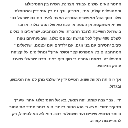
התסריטאים עושים עבודה מצוינת. השיח בין הפסיכולוג
והמטופלים קולח, אמין, מבריק. וכך גם בין אסי דיין והמטפלת
שלו. בסך הכל מאפשרת הסדרה הצצה לאיזו חתיכת ישראל כפי
שהיא משתקפת מן הספה או הכורסא של הפסיכולוג. מדובר
בישראל השייכת לרובד החברתי של הכותבים. ישראלים היכולים
לשלם 400 שקל לכל פגישה עם פסיכולוג, ושבעיותיהם נעות
סביב יחסיהם עם בני זוגם, עם ילדיהם ועם עצמם. ישראלים "
המתחבטים בין אספרסו קצר וסושי ארוך" ומחליטים על קציפת
פסיפלורה. כמעט ואמרנו כי סוף סוף ראינו סרט ישראלי שאיננו
עוסק בכיבוש.
אך זו היתה תקוות שווא. הטייס ידין ירושלמי נותן לנו את הכיבוש,
ובגדול.
ידין, גבר גבה קומה, יפה תואר, בא אל הפסיכולוג אחרי שערך
תחקיר יסודי ומצא כי הוא הטוב ביותר. הוא בוחר תמיד את הטוב
ביותר מרופא שיניים ועד חשמלאי רכב. הוא לא בא לטיפול, רק
להתייעצות קצרה.