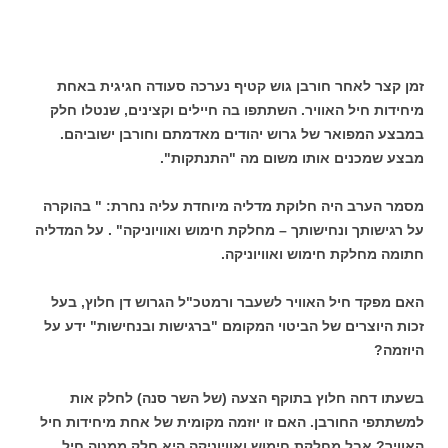
זמן קצר לאחר חורבן גוש קטיף נערכה סעודה חגיגית באחת
מיחידות חיל האוויר. השתתפו בה חיילים וקצינים, שנטלו חלק
במבצע המפואר של גרוש יהודים מאדמתם וחורבן ישוביהם.
מבצע שמכנים אותו משום מה "התנתקות".
מסמר הערב היה חלוקת מדליה מיוחדת עליה נחרת: " בהוקרה
על רגישותך ונחישותך – מחלקת חימוש ואוויוניקה" . על המדליה
חתומה מחלקת חימוש ואוויוניקה.
האם מפקד חיל האוויר לשעבר ורמטכ"ל הגרוש דן חלוץ, בעל
זכות היוצרים של הביטוי המקומם "ברגישות ובנחישות" ידע על
היוזמה?
בשעתו דחה חלוץ בתוקף הצעה (של השר סנה) לחלק אות
למשתתפי החורבן. האם זו יוזמה מקומית של אחת מיחידות חיל
האוויר? אבל מחלקת חימוש ואוויוניקה היא חלק ממטה חיל