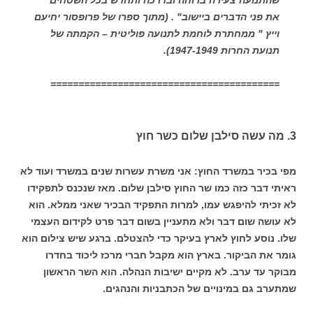
שהתנועה צעירה ברוחה ובדרכה ותחדש בכל השטחים
את פני הדברים ביישוב" . (מתוך ספרו של פרופסור יחיעם
וייץ " ממחתרת לוחמת לתנועה פוליטית – הקמתה של
תנועת החרות 1947-1949).
=========================================
3. מה עשה סילבן שלום כשר חוץ
מפי בכיר במשרד החוץ: אני משרת עשרות שנים במשרד ועוד לא
ראיתי דבר כזה כמו שר החוץ סילבן שלום. מאז שנכנס לתפקידו
לא זכיתי להיפגש עמו, למרות התפקיד הבכיר שאני ממלא. הוא
לא עושה שום דבר ולא מתעניין בשום דבר פרט לקידום העצמי
שלו. נוסע לחוץ לארץ בעיקר כדי להצטלם. ברגע שיש צילום הוא
גומר את הביקור. בארץ הוא מקבל חברי מרכז ליכוד בחדרו
מבוקר עד ערב. לא מקיים ישיבות הנהלה. הוא השר הראשון
שמתערב גם במינויים של הכתבניות והנהגים.