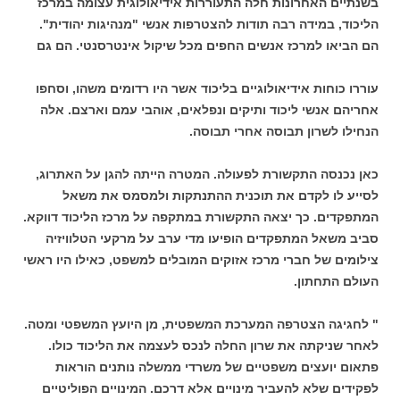
בשנתיים האחרונות חלה התעוררות אידיאולוגית עצומה במרכז
הליכוד, במידה רבה תודות להצטרפות אנשי "מנהיגות יהודית".
הם הביאו למרכז אנשים החפים מכל שיקול אינטרסנטי. הם גם
עוררו כוחות אידיאולוגיים בליכוד אשר היו רדומים משהו, וסחפו
אחריהם אנשי ליכוד ותיקים ונפלאים, אוהבי עמם וארצם. אלה
הנחילו לשרון תבוסה אחרי תבוסה.
כאן נכנסה התקשורת לפעולה. המטרה הייתה להגן על האתרוג,
לסייע לו לקדם את תוכנית ההתנתקות ולמסמס את משאל
המתפקדים. כך יצאה התקשורת במתקפה על מרכז הליכוד דווקא.
סביב משאל המתפקדים הופיעו מדי ערב על מרקעי הטלוויזיה
צילומים של חברי מרכז אזוקים המובלים למשפט, כאילו היו ראשי
העולם התחתון.
" לחגיגה הצטרפה המערכת המשפטית, מן היועץ המשפטי ומטה.
לאחר שניקתה את שרון החלה לנכס לעצמה את הליכוד כולו.
פתאום יועצים משפטיים של משרדי ממשלה נותנים הוראות
לפקידים שלא להעביר מינויים אלא דרכם. המינויים הפוליטיים