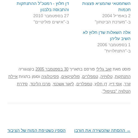
השחמטאי שהמציא פצצות
דן חלוץ - רמטכ"ל ההתנתקות
חכמות
והתבוסה בלבנון
2 באפריל 2004
27 בספטמבר 2010
ב-"מערכת הביטחון"
ב-"אישים פוליטיים"
אלה השאלות שדן חלוץ לא
השיב עליהן
1 בספטמבר 2006
ב-"התנחלויות"
פוסט
מאת
זאב גלילי
פורסם בתאריך
30 בספטמבר 2005
בקטגוריה
התנתקות
,
טלוויזיה
,
טמפלרים
,
פוליטיקאים
,
פסיכולוגיה
וסומן בתגיות
איילת
זורר
,
אסי דיין
,
דן חלוץ
,
טמפלרים
,
ליאור אשכנזי
,
מרכז הליכוד
,
סידרת
הטלוויה "בטיפול"
.
→
ניווט
ההסתה שהכשירה את חורבן
הספין כשטיפת המוח של הציבור