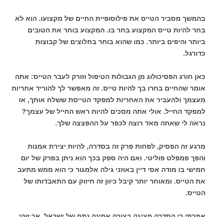
בהמשך מסביר הטייס את פילוסופיית החיים של מקצועו. הוא לא
בחר להיות טייס המקצוע בחר בו. המקצוע בוחר את הטובים
ביותר והיפים ביותר. כמו שהוא בוחר בחלוצים של קבוצות
כדורגל.
כאן חורג הפסיכולוג מן הגבולות הטיפול וזורק לעבר הטייס: אתה
אומר שהחיים בחרו בך להיות טייס. זה מאפשר לך להוריד אחריות
מעצמך ולהעביר את האחריות למפקד הטייסת ששלח אותך, או
למפקד החייל. אולי אתה מסכים להיות ראש החייל של עצמך?
נראה לי שאתה מאד רוצה לכפר על ההפצצה שלך.
מרגע זה הפסיק, לפחות פרק זה בסדרה, להיות יצירת אמנות
והפך פמפלט פוליטי. ואם היה ספק בכך הוא ניתן בפרק של יום
חמישי בו מודה אסי דיין באוזני גילה אלמגור כי הוא ממש מתעב
את הטייס. ומאוחר יותר קיבל כיוון זה חיזוק עם התאבדותו של
הטייס.
אמרתי כי הסדרה מציגה בצורה אמינה נתח של ישראל. אך זוהי