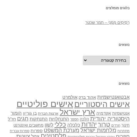
בלוגים מומלצים
רְסִיסִים מִמֶנִי – תמר שכטר
נושאים
נושאים
נושאים
אבטואנטישמיות
אולמרט
אהוד ברק
אישים פוליטיים
אישים היסטוריים
ארץ ישראל
אקדמיה
בן גוריון
הומור
אנטישמיות
ארצות הברית
היסטוריה יהודית
חגים
התנתקות
התנחלויות
חז"ל
הלכה
הספר
יהדות
כללי
טרור
לשון
כלכלה
מחשבים ואינטרנט
חינוך
חרדים
מלחמות ישראל
מערכת המשפט
ספרות
מחתרות
ספרות עברית
פלסטינים
ציונות
ספרים
צהל
ערביי ישראל