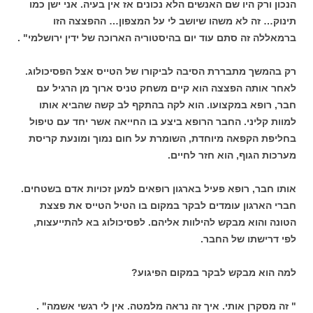
הנכון ורק היו שם האנשים הלא נכונים אז אין בעיה. אני ישן כמו
תינוק… זה לא משהו שיושב לי על המצפון… ההפצצה הזו
ברמאללה זה סתם עוד יום בהיסטוריה הארוכה של ידין ירושלמי" .
רק בהמשך מתבררת הסיבה לביקורו של הטייס אצל הפסיכולוג.
לאחר אותה הפצצה הוא קיים משחק טניס ארוך מן הרגיל עם
חבר, רופא במקצועו. הוא לקה בהתקף לב קשה שהביא אותו
למוות קליני. החבר הרופא ביצע בו החייאה אשר יחד עם טיפול
בחליפת הקפאה מיוחדת, השומרת על חום נמוך ומונעת קריסת
מערכות הגוף, הוא חזר לחיים.
אותו חבר, רופא פעיל בארגון רופאים למען זכויות אדם בשטחים.
חברי הארגון עומדים לבקר במקום בו הטיל הטייס את פצצת
הטונה והוא מבקש להילוות אליהם. לפסיכולוג בא להתייעצות,
לפי דרישתו של החבר.
למה הוא מבקש לבקר במקום הפיגוע?
" זה מסקרן אותי. איך זה נראה מלמטה. אין לי רגשי אשמה" .