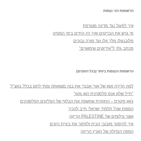
הרשומות הכי נצפות
איך לפעול נגד מדינה מטורפת
מי גרש את הבריטים ואיך היו החיים בימי המנדט
מלובנגולו מלך זולו ועד מורה נבוכים
מכתב גלוי ל"אידיוטים שימושיים"
הרשומות הנצפות ביותר (בכל הזמנים)
למה הדירה אמו של אורי אבנרי את בנה מצוואתה ומתי לחם בכלל באצ"ל
"חייל שלא אנס פלסטינית הוא גזען"
ג'ואן פיטרס – החוקרת שחשפה את הבלוף של הפליטים הפלסטינים
המפות שכל תלמיד ישראלי חייב להכיר
אוצר צילומים של PALESTINE הריקה
איך להיפטר מזבובי הבית ולפתור את בעיית היונים
המפה הגדולה של הארץ הריקה