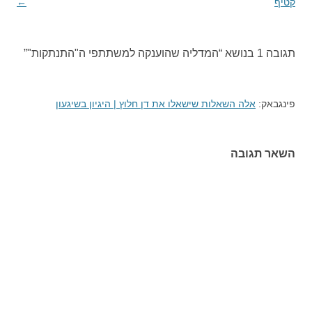
קטיף
בפוסטים
←
תגובה 1 בנושא “
המדליה שהוענקה למשתתפי ה"התנתקות"
”
פינגבאק:
אלה השאלות שישאלו את דן חלוץ | היגיון בשיגעון
השאר תגובה