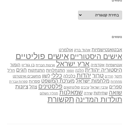
נושאים
נושאים
נושאים
אבטואנטישמיות
אולמרט
אהוד ברק
אישים פוליטיים
אישים היסטוריים
ארץ ישראל
אקדמיה
בן גוריון
הומור
אנטישמיות
ארצות הברית
היסטוריה יהודית
חגים
התנתקות
התנחלויות
חז"ל
הלכה
הספר
יהדות
כללי
טרור
לשון
כלכלה
מחשבים ואינטרנט
חינוך
חרדים
מלחמות ישראל
מערכת המשפט
ספרות
מחתרות
ספרות עברית
פלסטינים
ציונות
ספרים
צהל
ערביי ישראל
פוליטיקאים
ערבים
שואה
שמאלנות
שחיתות
שירה
תהליך השלום
תקשורת
תולדות המדינה