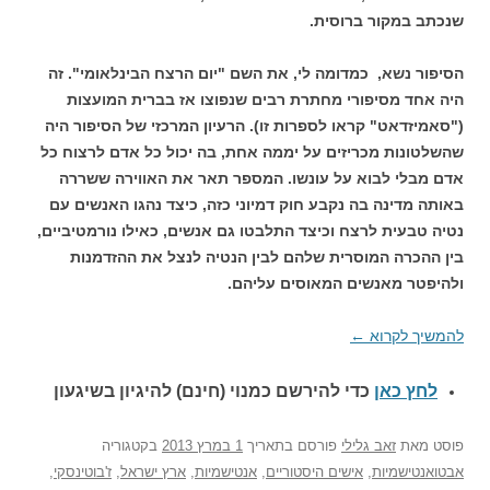
שנכתב במקור ברוסית.
הסיפור נשא, כמדומה לי, את השם "יום הרצח הבינלאומי". זה
היה אחד מסיפורי מחתרת רבים שנפוצו אז בברית המועצות
("סאמיזדאט" קראו לספרות זו). הרעיון המרכזי של הסיפור היה
שהשלטונות מכריזים על יממה אחת, בה יכול כל אדם לרצוח כל
אדם מבלי לבוא על עונשו. המספר תאר את האווירה ששררה
באותה מדינה בה נקבע חוק דמיוני כזה, כיצד נהגו האנשים עם
נטיה טבעית לרצח וכיצד התלבטו גם אנשים, כאילו נורמטיביים,
בין ההכרה המוסרית שלהם לבין הנטיה לנצל את ההזדמנות
ולהיפטר מאנשים המאוסים עליהם.
להמשיך לקרוא
←
לחץ כאן
כדי להירשם כ
מנוי (חינם) להיגיון בשיגעון
פוסט
מאת
זאב גלילי
פורסם בתאריך
1 במרץ 2013
בקטגוריה
אבטואנטישמיות
,
אישים היסטוריים
,
אנטישמיות
,
ארץ ישראל
,
ז'בוטינסקי
,