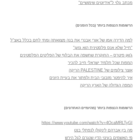
מכתב גלוי ל"אידיוטים שימושיים"
הרשומות הנצפות ביותר (בכל הזמנים)
למה הדירה אמו של אורי אבנרי את בנה מצוואתה ומתי לחם בכלל באצ"ל
"חייל שלא אנס פלסטינית הוא גזען"
ג'ואן פיטרס – החוקרת שחשפה את הבלוף של הפליטים הפלסטינים
המפות שכל תלמיד ישראלי חייב להכיר
אוצר צילומים של PALESTINE הריקה
איך להיפטר מזבובי הבית ולפתור את בעיית היונים
המפה הגדולה של הארץ הריקה
הרשומות הנצפות ביותר (מהיומיים האחרונים)
https://www.youtube.com/watch?v=4OcaMRLTyGI
מה בין אברהם לינקולן לנפתלי בנט
מי האשמים בעינוי הדין שנגרם לגל הירש