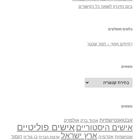
ביום הזיכרון לשואה כל הקישורים
בלוגים מומלצים
רְסִיסִים מִמֶנִי – תמר שכטר
נושאים
נושאים
נושאים
אבטואנטישמיות
אולמרט
אהוד ברק
אישים פוליטיים
אישים היסטוריים
ארץ ישראל
אקדמיה
בן גוריון
הומור
אנטישמיות
ארצות הברית