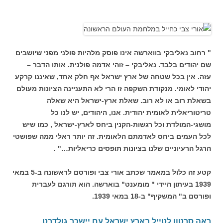
" רחוב נאליבקי בווארשה אינו פוסק מלהיות פולני מפני שיושבים
שם יהודים בלבד. נאליבקי – זוהי אדמה פולנית. אותו הדבר –
עזה. אין בכל שטחה של ארץ ישראל אף חלק אחד, שאיננו קרקע
יהודי לאומי. מנקודת השקפה זו הרי לא התעניינה הציונות מעולם
בשאלת רוב או לא רוב. שאלת ארץ-ישראל היא שאלה
טריטוריאלית לאומית יהודית. אנו, היהודים, יש לנו כל
מושגי-המולדת וכל רגשות-הקנין ביחס לארץ-ישראל , כמו שיש
לכל העמים ביחס לאדמתם הלאומית. זה יותר ראלי ממה שפושטי
הרגל הרעיוניים שלנו בציונות תופסים כריאליות…" .
קטע זה כלול במאמר שכתב אורי צבי ופורסם לראשונה ב-5 במאי
1939 בעיתון היידי " מומענט" בוארשה. הוא תורגם לעברית
ופורסם ב" המשקיף" ב-18 במאי 1939.
ראה סרטון לטייל בארץ ישראל עם יישכר גולדרט