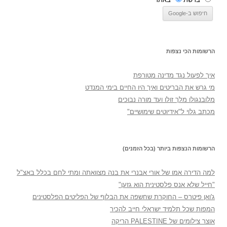
הרשומות הכי נצפות
איך לפעול נגד מדינה מטורפת
מי גרש את הבריטים ואיך היו החיים בימי המנדט
מלובנגולו מלך זולו ועד מורה נבוכים
מכתב גלוי ל"אידיוטים שימושיים"
הרשומות הנצפות ביותר (בכל הזמנים)
למה הדירה אמו של אורי אבנרי את בנה מצוואתה ומתי לחם בכלל באצ"ל
"חייל שלא אנס פלסטינית הוא גזען"
ג'ואן פיטרס – החוקרת שחשפה את הבלוף של הפליטים הפלסטינים
המפות שכל תלמיד ישראלי חייב להכיר
אוצר צילומים של PALESTINE הריקה