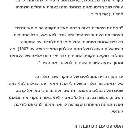
עוולה שוב הרימו פיגום במסגד הזה ובעזרת איזמלים השחיתו
לחלוטין את הציור.
"האמנות היהודית בעזה פרחה מאד בתקופה הרומית-ביזנטית.
העמוד עם העיטור היפהפה הזה שרד, ללא פגע, בכל התקופות
כשכיית אמנות מיוחדת, החל מימי הממלוכים ועד התקופה
הישראלית בעזה (כולל תחת השלטון המצרי בעזה עד 1967). מה
חבל כי דווקא בתקופה הנוכחית גבר יצר הוונדאליזם של העזתים
ומתוך שנאה עיוורת השחיתו לחלוטין את הציור".
עד כאן דבריו המופלאים של החוקר ישכר גולדרט.
גילוי נאות: מר גולדרט שלח לי את המאמר עם הצילום לפני כמה
שנים ואלה נבלעו במעמקי מחשבי ולא נודע כי באו אל קרבו.
השבוע, מעשה נס, בו חל ט' באב גיליתי באורח מקרי את המאמר
ואת התמונה המיוחדת שצורפה לו ואני ממהר להביאם לידיעת
קוראיי.
הפסיפס עם הכתובת דוד