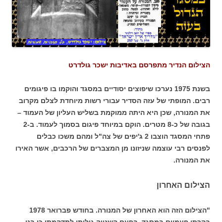
הצילום הנדיר מתפרסם באדיבות ישכר גולדרט
בשנת 1975 נערכו שיפוצים יסודיים במסגד והוקמו בו פיגומים
רבים. המופתי של עזה הסדיר עבורי רשות מיוחדת לצלם מקרוב
את המנורה, שכן היא היתה ממוקמת בשליש העליון של העמוד –
בגובה של כ-8 מטרים. הוקם במיוחד פיגום בסמוך לעמוד. ב-2
פתחי המסגד הוצבו 2 ג'יפים של צה"ל ומהם משכו כבלים
לפנסים רבי עוצמה שניזונו מן המצברים של הרכבים, אשר האירו
את המנורה.
הצילום האחרון
"הצילום הזה הוא האחרון של המנורה. בחודש פברואר 1978
בקרתי פעמיים במסגד, בפעם השנייה גיליתי לתדהמתי כי בני