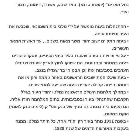
נחל מצרים" (יהושע טו מז): באר שבע, אשדוד, דימונה, חצור
ועוד.
• ההתנחלות בעזה מומשה על ידי מלכי בית חשמונאי, שכבשו את
העיר וסיפחו אותה.
• בעזה התקיים ישוב יהודי משך מאות בשנים, , עד ראשית המאה
העשרים.
• על פי עדויות נוסעים שעברו בעיר בימי הביניים, עסקו היהודים
בעזה במסחר ובחנוונות. הם שיווקו לחוץ לארץ שעורה שגידלו
הערבים בסביבות עזה וכן אבטיחי בר שגדלו בנגב.
• בעת שעלו המתיישבים הראשונים באזור ג'ממה והקימו את
רוחמה הייתה קהילה יהודית בעזה שסייעה למתיישבים.
• במהלך מלחמת העולם הראשונה נמלטו יהודי העיר בגלל
הקרבות שהתנהלו בעיר ובסביבותיה. בתום המלחמה חזרו אליה.
הם הקימו בית כנסת. גם סניף של בנק אפ" ק (לימים בנק לאומי)
הוקם במקום.
• בשנת 1931 נותר בעיר רק יהודי אחד. כל היתר נמלטו ממנה
בעקבות מאורעות הדמים של שנת 1929.