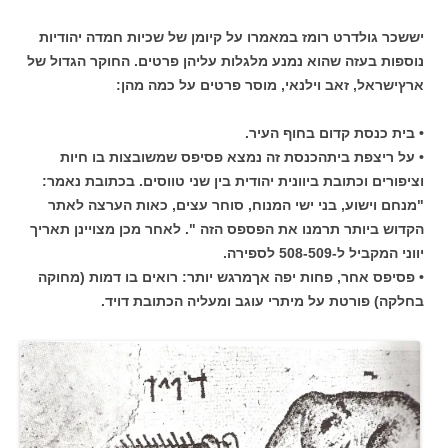
יששכר גולדרט רומז במאמרו על קיומן של שכיות חמדה יהודיות
נוספות בעזה שהוא נמנע מלגלות עליהן פרטים. החוקר הגדול של
ארץישראל, זאב וילנאי, מוסר פרטים על כמה מהן:
• בית כנסת קדום בחוף העיר.
• על ריצפת ביתהכנסת זה נמצא פסיפס שמשובצות בו חיות
וציפורים וכתובת ביוונית יהודית בין שני טווסים. בכתובת נאמר:
"מנחם וישוע, בני ישי המנוח, סוחר עצים, כאות הערצה לאתר
הקדוש ביותר תרמנו את הפספס הזה ". לאחר מכן מצויינן תאריך
יווני המקביל ל-508-509 לספירה.
• פסיפס אחר, פחות יפה אךמרגש יותר: רואים בו דמות (מחוקה
בחלקה) פורטת על מיתרי עוגב ומעליה הכתובת דויד.