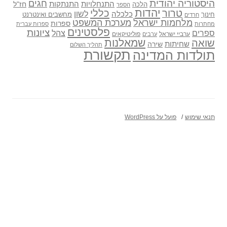
היסטוריה יהודית
חגים
התנתקות
התנחלויות
חז"ל
הלכה
הספר
יהדות
כללי
טרור
לשון
כלכלה
מחשבים ואינטרנט
חינוך
חרדים
מלחמות ישראל
מערכת המשפט
ספרות
מחתרות
ספרות עברית
פלסטינים
ציונות
ספרים
צהל
ערביי ישראל
פוליטיקאים
ערבים
שואה
שמאלנות
שחיתות
שירה
תהליך השלום
תקשורת
תולדות המדינה
תנאי שימוש
פועל על WordPress