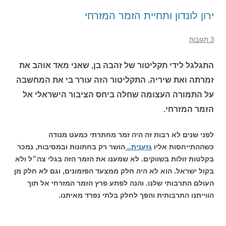
ירון לונדון ותחיית הזמר המזרחי
3 תגובות
התגלגל לידי תקליטור של זהבה בן, שאני מאד אוהב את
זמרתה ואת שיריה. התקליטור הזה עורר בי את המחשבה
על התמורה העצומה שחלה ביחס הציבור הישראלי אל
הזמר המזרחי.
לפני שנים לא רבות זה היה זמר מחתרתי כמעט מנודה
כשההתייחסות אליו
גזענית..
הושר רק בחתונות ובמסיבות, נמכר
בקלטות זולות בשווקים. לא שמענו את הזמר הזה בגלי צה״ל ולא
בקול ישראל. הוא לא היה חלק ממצעד הפזמונים, וגם לא חלק מן
העולם התרבותי שלנו. והנה לפתע פרץ הזמר המזרחי אל תוך
הווייתנו התרבותית והפך לחלק בלתי נפרד מאיתנו.