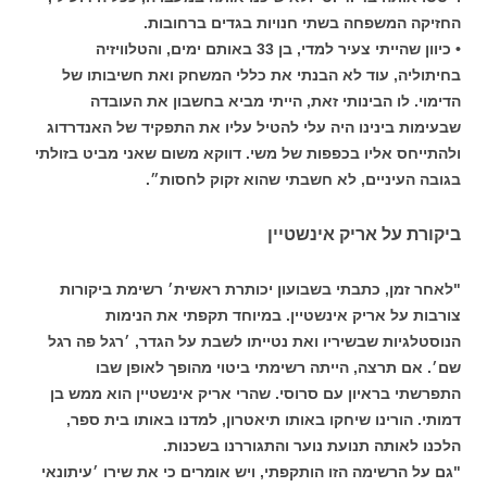
החזיקה המשפחה בשתי חנויות בגדים ברחובות.
• כיוון שהייתי צעיר למדי, בן 33 באותם ימים, והטלוויזיה
בחיתוליה, עוד לא הבנתי את כללי המשחק ואת חשיבותו של
הדימוי. לו הבינותי זאת, הייתי מביא בחשבון את העובדה
שבעימות בינינו היה עלי להטיל עליו את התפקיד של האנדרדוג
ולהתייחס אליו בכפפות של משי. דווקא משום שאני מביט בזולתי
בגובה העיניים, לא חשבתי שהוא זקוק לחסות״.
ביקורת על אריק אינשטיין
"לאחר זמן, כתבתי בשבועון יכותרת ראשית׳ רשימת ביקורות
צורבות על אריק אינשטיין. במיוחד תקפתי את הנימות
הנוסטלגיות שבשיריו ואת נטייתו לשבת על הגדר, ׳רגל פה רגל
שם׳. אם תרצה, הייתה רשימתי ביטוי מהופך לאופן שבו
התפרשתי בראיון עם סרוסי. שהרי אריק אינשטיין הוא ממש בן
דמותי. הורינו שיחקו באותו תיאטרון, למדנו באותו בית ספר,
הלכנו לאותה תנועת נוער והתגוררנו בשכנות.
"גם על הרשימה הזו הותקפתי, ויש אומרים כי את שירו ׳עיתונאי