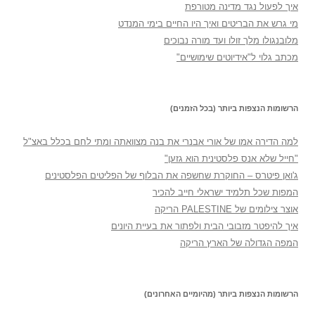
איך לפעול נגד מדינה מטורפת
מי גרש את הבריטים ואיך היו החיים בימי המנדט
מלובנגולו מלך זולו ועד מורה נבוכים
מכתב גלוי ל"אידיוטים שימושיים"
הרשומות הנצפות ביותר (בכל הזמנים)
למה הדירה אמו של אורי אבנרי את בנה מצוואתה ומתי לחם בכלל באצ"ל
"חייל שלא אנס פלסטינית הוא גזען"
ג'ואן פיטרס – החוקרת שחשפה את הבלוף של הפליטים הפלסטינים
המפות שכל תלמיד ישראלי חייב להכיר
אוצר צילומים של PALESTINE הריקה
איך להיפטר מזבובי הבית ולפתור את בעיית היונים
המפה הגדולה של הארץ הריקה
הרשומות הנצפות ביותר (מהיומיים האחרונים)