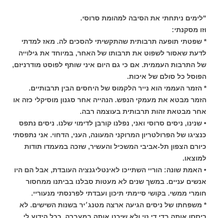
"לימים ניתחתי את הסיבה למהומת סרוסי.
וזו מסקנתי:
* שפטתי תופעה תרבותית שהתקשיתי להסכים לה. מאז למדתי
לדעת שאסור לשפוט את תרבותו של האחר, במיוחד את גילוייה
של התרבות העממית. אם כי גם היום איני שותף לפוסט מודרניזם,
הפוסל כל סולם של איכות.
* הזמר העממי הוא נייר הלקמוס של היחסים הבין תרבותיים.
הזמר מבטא את מעמקי הנפש. הנהייה אחר סגנון מוסיקלי כזה או
אחר מבטאת זהות תרבותית בעוצמה רבה.
• שנינו, ניסים סרוסי ואני, נפלנו קורבן לדימוי שלנו. ניסים נתפס
כנציגו של הפרולטריון המרוקני המעונה, העני, הדחוי. אני נתפסתי
כיורם הצפון תל-אביבי המשכיל והעשיר, שזכה במעמדו תודות
למוצאו.
• האמת שונה: הוריי השתייכו לאינטליגנציה העובדת, אבל הם היו
אנשים עניים. במשך שנים לא מעטות סבלנו בביתנו ממחסור
חומרי ממשי. בקושי סיימתי תיכון ועבדתי לפרנסתי מנעוריי.
* משפחתו של ניסים הגיעה ארצה מטנג׳יר בשנות השישים. לא
ריססו אותה בדי.די.טי ולא שיכנו אותה במעברה, ככל הידוע לי,