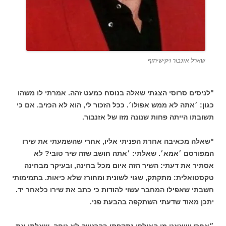
שארל אזנבור ויקישיתוף
"לניסים סרוסי הצגתי שאלה בנוסח כמעט זהה. אמרתי לו משהו
כגון: ׳אתה לא ממש אפולו׳. ככל הזכור לי, הוא לא הכזיב. אם כי
תשובתו הייתה פחות שנונה מזו של אזנבור.
"שאלה מכאיבה אחרת הפניתי אליו, אחרי שהשמעתי את שירו
המפורסם ׳אמא׳. שאלתי: ׳אתה חושב שזה שיר טובי? לא
אסתיר את דעתי: השיר הזה איום מכל בחינה, ובעיקר מבחינה
טקסטואלית: מתקתק, שגוי לשונית ומחורז שלא כיאות. בתמימותי
חשבתי שאפילו המחבר עשוי להודות כי כתב את שירו כלאחר יד.
יתכן מאוד שדעתי השתקפה בהבעת פני.
״אחרי שיצאנו מן האולפן נתקפתי בהרגשה לא נוחה. שאלתי את