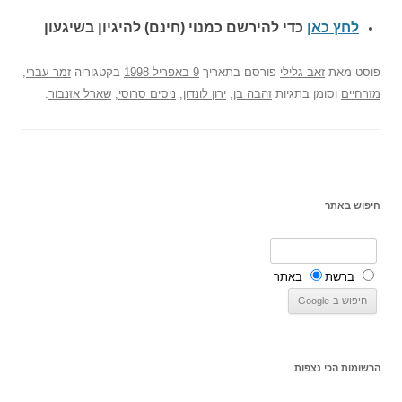
לחץ כאן
כדי להירשם כ
מנוי (חינם) להיגיון בשיגעון
פוסט
מאת
זאב גלילי
פורסם בתאריך
9 באפריל 1998
בקטגוריה
זמר עברי
,
מזרחיים
וסומן בתגיות
זהבה בן
,
ירון לונדון
,
ניסים סרוסי
,
שארל אזנבור
.
חיפוש באתר
ברשת
באתר
הרשומות הכי נצפות