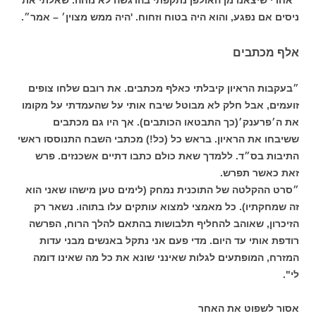
ניסים אם נפגע, והוא היה בטוח וזחוח. 'היה ממש מצוין׳ – אמר״.
אלף מכתבים
״בעקבות הראיון קיבלתי כאלף מכתבים. את רובם שלחו צופים
זועמים, אבל חלק לא מבוטל שיבח אותי על שהעמדתי על מקומו
את ה׳פרענק׳(כך התבטאו הכותבים). אך היו גם מכתבים
ששיבחו את הראיון. בראש כל (כל!) מכתבי השבח התנוססו ראשי
התיבות בס״ד. ללמדך שאת כולם כתבו דתיים אשכנזים. פרש
זאת כאשר תפרש.
״סרט ההקלטה של התוכנית נמחק (לימים טען מישהו שאני הוא
זה שמחקתיו). כל מאמצי למצוא עותקים עלו בתוהו. נשאר רק
הזיכרון, שאוהב להחליף תלבושות בהתאם להלך הרוח, הפרשה
רודפת אותי עד היום. מדי פעם אני נתקל באנשים מבני עדות
המזרח, המופתעים לגלות שאינני שונא את כל מה שאינו דומה
לי".
אסור לשפוט את האחר