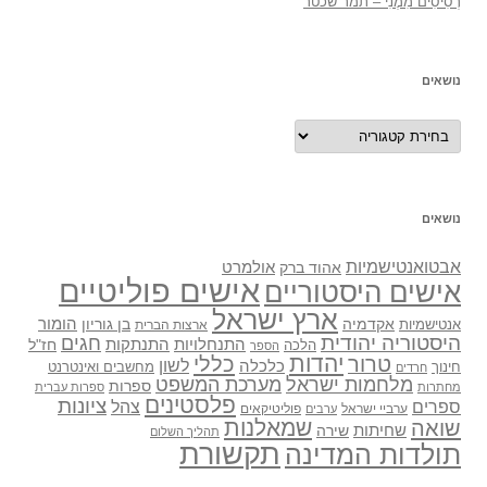
רְסִיסִים מִמֶנִי – תמר שכטר
נושאים
נושאים
נושאים
אבטואנטישמיות
אולמרט
אהוד ברק
אישים פוליטיים
אישים היסטוריים
ארץ ישראל
אקדמיה
בן גוריון
הומור
אנטישמיות
ארצות הברית
היסטוריה יהודית
חגים
התנתקות
התנחלויות
חז"ל
הלכה
הספר
יהדות
כללי
טרור
לשון
כלכלה
מחשבים ואינטרנט
חינוך
חרדים
מלחמות ישראל
מערכת המשפט
ספרות
מחתרות
ספרות עברית
פלסטינים
ציונות
ספרים
צהל
ערביי ישראל
פוליטיקאים
ערבים
שואה
שמאלנות
שחיתות
שירה
תהליך השלום
תקשורת
תולדות המדינה