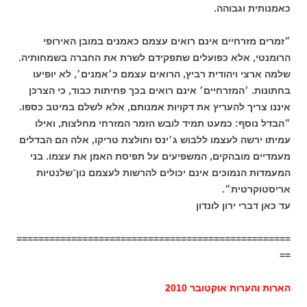
כאמנותית וגבוהה.
״זמרים מזרחיים אינם רואים עצמם כאמנים במובן האירופי
הרומנטי, אלא כפועלים שתפקידם לשרת את החברה בשמחותיה.
שלמה ארצי ויהודית רביץ, הרואים עצמם כ׳אמנים׳, לא יופיעו
בחתונות. ׳המזרחיים׳ אינם רואים בכך פחיתות כבוד, כי הצרכן
איננו צריך להעריץ את דקויות אמנותם, אלא לשלם במיטב כספו.
״הבדל נוסף: כמעט תמיד לובש הזמר המזרחי מחלצות, ואילו
עמיתו ירשה לעצמו ללבוש ג׳ינס וחולצת טריקו, אלה הם הבדלים
מעמדיים מובהקים, המשפיעים על תפיסת האמן את עצמו. בני
המעמדות הנמוכים אינם יכולים להרשות לעצמם נון־שלנטיות
אריסטוקרטית״.
עד כאן דברי ירון לונדון
==================================================
==
הארות והערות אוקטובר 2010