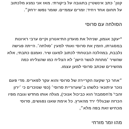
קטן׳ כתב אינשטיין בתגובה על ביקורתי. מאז אני נמנע מלכתוב
על תחום אחד ויחיד: זמרים עממיים. שומר נפשו ירחק״.
הסולחה עם סרוסי
"יעקב אגמון, שניהל את מועדון התיאטרון וקיים ערבי ראיונות
במסגרתו, הזמין את סרוסי ואותי למעין ׳סולחה׳. הייתה פגישה
נלבבת, במהלכה הבטחתי לכתוב למענו שיר. ואמנם כתבתי, אלא
שהשיר ׳מתחת לגשר הישן׳ לא הצליח כמו שהצליחו כמה
מהשירים שכתב סרוסי למען עצמו.
״אחר כך שקעה הקריירה של סרוסי והוא עקר לפאריס. מדי פעם
נזכר עיתונאי כלשהו ב׳שערוריית סרוסי׳ (כפי שנזכרים כי ׳ירון
זהבי' מ'חסמבה' הוא כביכול אנוכי), מגלה אותו מחדש וגובה מפיו
הכרזה שבגללי ירד מהארץ. כל אימת שאנו נפגשים, סרוסי
מכחיש זאת בפה מלא״,
מהו זמר מזרחי