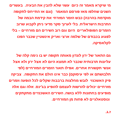
מי שיקרא מאמר זה כיום עשוי שלא להבין את הבעיה. בעשרים
השנים שחלפו מאז פורסם המאמר (וגם אז התייחס לתקופה
מוקדמת בהרבה) כבש הזמר המזרחי את קידמת הבמה של
התרבות הישראלית. בלי לערוך סקר מדעי ניתן לקבוע שרוב
הזמרים הפופולאריים היום וגם רוב השירים הם מזרחיים – בלי
לפגוע בכבודם של שלמה ארצי ואריק אינשטיין שכבר הפכו
לקלאסיקה.
גם התאור של ירון לונדון מאותה תקופה יש בו נימה קלה של
עליונות תרבותית שכבר לא תמצא היום לא אצל ירון ולא אצל
אנשי תקשורת אחרים. אפילו תאור הזמרים המזרחיים (לפי
תלבושתם או לפי עיסוקם) כבר אינו הולם את התקופה. צביקה
פיק האשכנזי לובש מחלצות ברבבות שקלים לכל הופעה וזמרים
מזרחיים יכולים להרשות לעצמם להופיע בג'ינס. אלה וגם אלה
מופיעים בחתונות ללא בושה. השירים האשכנזיים מתקתקים
ונוסטאלגיים לא פחות מן המזרחיים.
ז.ג.