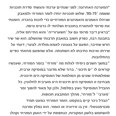
"המערכה האחרונה: לפני שנתיים ערכתי והגשתי סדרת תוכניות
ששמה ׳85-75'. שלוש תוכניות יוחדו לזמר המזרחי ולמאבק
שניהלו האמנים והאמרגנים המזרחיים כדי לזכות בהכרה. הזמנתי
את סרוסי להתארח בתוכנית ושלחתי לו כרטיס טיסה.
"בראיון דיבר סרוסי גם על ׳השערורייה׳ והוא התייחס אליה,
בתבונה רבה, כפרק חשוב במאבק תרבותי שהושלם. הוא שר שיר
חרש שחיבר, הפעם על געגועיו לאמא-מולדת. לצערי, דעתי על
שירתו ואיכות כתיבתו לא השתנתה. אלא שהפעם מחאתי כפיים
בהתלהבות.
״במשך השנים ניסיתי לגלות מה ׳מזרחי׳ בזמר המזרחי, שעכשיו
קוראים לו ׳ים תיכוני׳. ברור שלא מדובר במוסיקה ערבית,
שסולמותיה שונים מן הסולמות של המוסיקה הים תיכונית.
מבחינה זו המוסיקה הים תיכונית היא מערבית לחלוטין. כל
ההבדל המוסיקלי נעוץ בסלסול, ולכן קל מאוד להפוך זמר
׳מערבי׳ ל׳מזרחי', מהלך המתבצע תכופות.
״הבדל ניכר קיים בטקסט. הזמר המזרחי כמעט תמיד
סנטימנטאלי. אין בו אירוניה או הומור. הוא נמלץ ומרבה
להשתמש בלשון המקורות, הנתפסת על ידי האמן המזרחי וקהלו