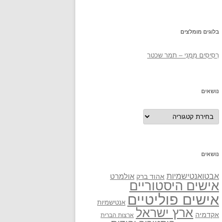
בלוגים מומלצים
רְסִיסִים מִמֶנִי – תמר שכטר
נושאים
נושאים
נושאים
אבטואנטישמיות
אולמרט
אהוד ברק
אישים היסטוריים
אישים פוליטיים
אנטישמיות
ארץ ישראל
אקדמיה
ארצות הברית