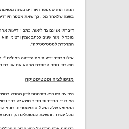
הנוהג הוא שמספר היורדים בשנה מסוימת 
בשנה שלאחר מכן. כך שאת מספר היורדים ב-2006 אפשר לדעת רק בשנת 
דיברתי אז עם גד ליאור, כתב "ידיעות אחר
מוכר לי מזה שנים ככתב אמין ורציני. הוא
המרכזית לסטטיסטיקה".
אילו הכתיר ידיעות את הידיעה במילים "יו
מושכת. נוסח הכותרת מבטא את אווירת ה
מניפולציה וסטטיסטיקה
הידיעה הזו היא הזדמנות לדון מחדש בנו
מכל עשרה. ותשעת המטופלים הקודמים של
בדיחות אלה נולדו על רקע הבורות הכללית