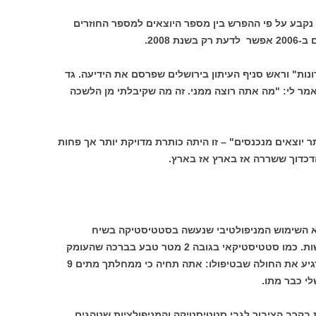
נקבע על פי ההפרש בין מספר היוצאים למספר החוזרים
2008.
ונות" וראש סניף העיתון בירושלים שפרסם את הידיעה. גד
 אמר לי: "מה אתה רוצה ממני. זה מה שקיבלתי מן הלשכה
תר יוצאים מנכנסים" – זו היתה כותרת מדויקת יותר אך פחות
דכדוך ששררה אז בארץ אז בארץ.
שא השימוש המניפולטיבי שנעשה בסטטיסטיקה בשיח
הציבורי. הבדיחות סביב נושא זה כבר נדושות. כמו סטטיסטיקאי בגובה 2 מטר טבע בברכה שהעומק
הממוצע שלה הוא 2 סנטימטרים. רופא הרגיע את החולה שבטיפולו: אתה תחיה כי ממחלתך מתים 9
י כבר מתו.
 בקרב הציבור לגבי סטטיסטיקה והמניפולציות שנוהגים