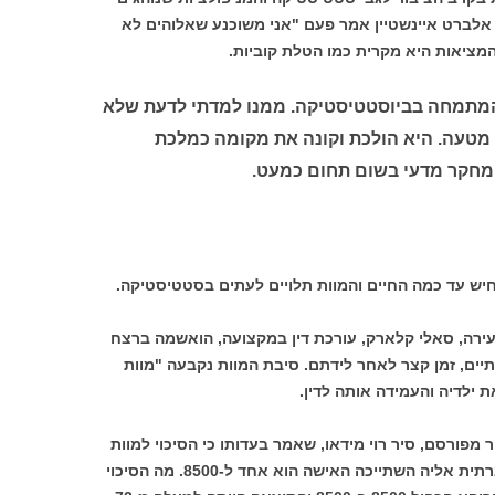
 אלברט איינשטיין אמר פעם "אני משוכנע שאלוהים לא
מציאות היא מקרית כמו הטלת קוביות.
המתמחה בביוסטטיסטיקה. ממנו למדתי לדעת שלא
 מטעה. היא הולכת וקונה את מקומה כמלכת
מחקר מדעי בשום תחום כמעט.
חיש עד כמה החיים והמוות תלויים לעתים בסטטיסטיקה.
ריטניה. אשה צעירה, סאלי קלארק, עורכת דין במקצועה, הואשמה ברצח
תיים, זמן קצר לאחר לידתם. סיבת המוות נקבעה "מוות
ילדיה והעמידה אותה לדין.
מפורסם, סיר רוי מידאו, שאמר בעדותו כי הסיכוי למוות
אחד בעריסה באזור ובשכבה הכלכלית חברתית אליה השתייכה האישה הוא אחד ל-8500. מה הסיכוי