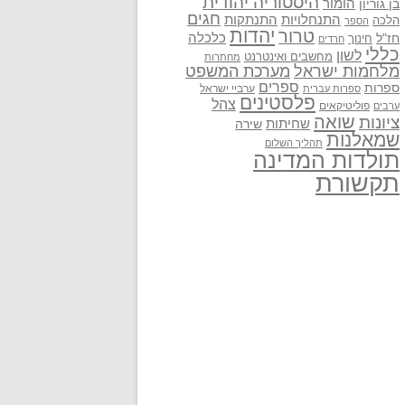
היסטוריה יהודית
בן גוריון
הומור
חגים
התנתקות
התנחלויות
הלכה
הספר
יהדות
טרור
חז"ל
כלכלה
חינוך
חרדים
כללי
לשון
מחשבים ואינטרנט
מחתרות
מלחמות ישראל
מערכת המשפט
ספרים
ספרות
ערביי ישראל
ספרות עברית
פלסטינים
צהל
פוליטיקאים
ערבים
שואה
ציונות
שחיתות
שירה
שמאלנות
תהליך השלום
תולדות המדינה
תקשורת