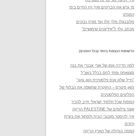
מי גרש את הבריטים ואיך היו החיים בימי
המנדט
מלובנגולו מלך זולו ועד מורה נבוכים
מכתב גלוי ל"אידיוטים שימושיים"
הרשומות הנצפות ביותר (בכל הזמנים)
למה הדירה אמו של אורי אבנרי את בנה
מצוואתה ומתי לחם בכלל באצ"ל
"חייל שלא אנס פלסטינית הוא גזען"
ג'ואן פיטרס – החוקרת שחשפה את הבלוף של
הפליטים הפלסטינים
המפות שכל תלמיד ישראלי חייב להכיר
אוצר צילומים של PALESTINE הריקה
איך להיפטר מזבובי הבית ולפתור את בעיית
היונים
המפה הגדולה של הארץ הריקה