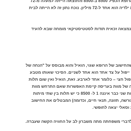
שיהיו שני מקרים כאלה במשפחה אחת? הרופא הכפיל 8500 ב-8500 והתוצאה הייתה למעלה מ-72
מיליון. כלומר הסיכוי שהאישה אינה רוצחת ילדיה הוא אחד ל-72 מיליון. נוכח נתון זה לא הייתה לבית
נמצאה זכאית תודות לסטטיסטיקאי מומחה שבא להעיד
החישוב של הרופא שגוי, הואיל והוא מבוסס על "הנחה של
 ייפול על צד אחד הוא אחד לשניים. הסיכוי שאותו מטבע
פול חצי – כלומר אחד לארבע. זאת, הואיל ואין שום תלות
ה של מוות בעריסה קיימת האפשרות שאם התרחש מוות
עריסה אחד במשפחה, אז ההסתברות למוות שני כבר איננה 1 ל- 8500 כי יש תלות בין שתי מיתות
ורשה, תזונה, תנאי חיים, וכדומה) המבטלים את החישוב
וסאלי יצאה לחופשי.