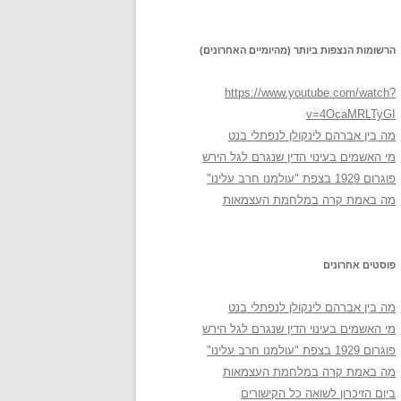
הרשומות הנצפות ביותר (מהיומיים האחרונים)
https://www.youtube.com/watch?
v=4OcaMRLTyGI
מה בין אברהם לינקולן לנפתלי בנט
מי האשמים בעינוי הדין שנגרם לגל הירש
פוגרום 1929 בצפת "עולמנו חרב עלינו"
מה באמת קרה במלחמת העצמאות
פוסטים אחרונים
מה בין אברהם לינקולן לנפתלי בנט
מי האשמים בעינוי הדין שנגרם לגל הירש
פוגרום 1929 בצפת "עולמנו חרב עלינו"
מה באמת קרה במלחמת העצמאות
ביום הזיכרון לשואה כל הקישורים