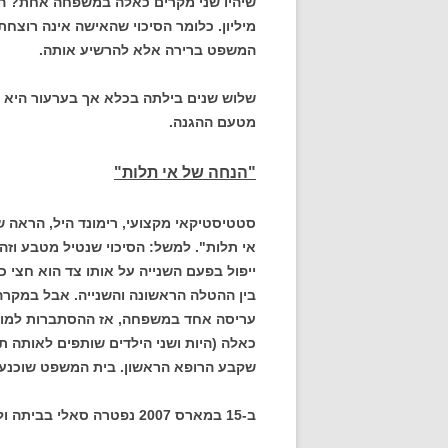
המשפט ברירה אלא להרשיע אותה.
שלוש שנים בילתה בכלא אך בערעור היא 
מטעם ההגנה.
"הנחה של אי תלות"
סטטיסטיקאי מקצועי, רימונד היל, הראה ש
אי תלות". למשל: הסיכוי שנטיל מטבע וזה
ייפול בפעם השנייה על אותו צד הוא חצי כ
בין ההטלה הראשונה והשנייה. אבל במקר
כאלה (היות ושני הילדים שותפים לאותה ת
שקבע הרופא הראשון. בית המשפט שוכנע 
ב-15 במארס 2007 נפטרה סאלי בביתה ולדברי משפחתה מתה משברון לב על החוויה הקשה שעברה.