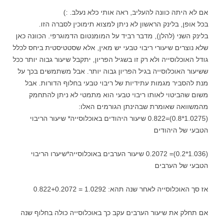
אם לא היתה כוונה להעליב, ראה אותי כלא נעלב. :)
בכל אופן, בלינק הראשון לא ניתן למצוא תימוכין לסברה הזו.
בלינק השני (להלן), מדבר רביד על המומנטום הדמוגרפי. הכוונה כאן
שלא נוצרים שיעורי ריבוי טבעי יש מאין, אלא שסטטיסטית ביחס לכלל
גודל האוכלוסייה ולא רק זו בשגיל הפריון, יתקבל שיעור גבוה יותר ככל
ששיעור האוכלוסייה בגיל הפריון גבוה יותר. אבל משתמשים בכך על
מנת להסביר מגמות עתידיות של ריבוי טבעי בחלוף הדורות. אבל
משום שהביטוי לאותו ריבוי טבעי הוא מתמטי לא ניתן להתחמק
מהמשוואה שאומרת שבהינתן הגורמים האלו:
(1.0275*0.8)=0.822 שיעור היהודים באוכלוסייה* שיעור הריבוי
הטבעי של היהודים
(1.036*0.2)= 0.2072 שיעור הערבים באוכלוסייה*שיערו הריבוי
הטבעי של הערבים
אז סך האוכלוסייה לאחר שנה תהא: 1.0292 = 0.822+0.2072
אם תחלק את שיעור הערבים עקב כך באוכלוסייה כולה בחלוף שנה