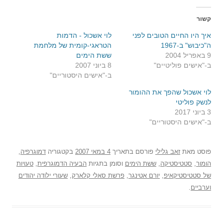
קשור
איך היו החיים הטובים לפני
לוי אשכול - הדמות
ה"כיבוש" ב-1967
הטראגי-קומית של מלחמת
9 באפריל 2004
ששת הימים
ב-"אישים פוליטיים"
8 ביוני 2007
ב-"אישים היסטוריים"
לוי אשכול שהפך את ההומור
לנשק פוליטי
3 ביוני 2017
ב-"אישים היסטוריים"
פוסט
מאת
זאב גלילי
פורסם בתאריך
4 במאי 2007
בקטגוריה
דמוגרפיה
,
הומור
,
סטטיסטיקה
,
ששת הימים
וסומן בתגיות
הבעיה הדמוגרפית
,
טעויות
של סטטיסטיקאיפ
,
יורם אטינגר
,
פרשת סאלי קלארק
,
שעורי ילודה יהודים
וערביים
.