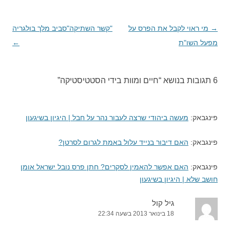
→
ניווט
מי ראוי לקבל את הפרס על
"קשר השתיקה"סביב מלך בולגריה
בפוסטים
מפעל השו"ת
←
6 תגובות בנושא “
חיים ומוות בידי הסטטיסטיקה
”
פינגבאק:
מעשה ביהודי שרצה לעבור נהר על חבל | היגיון בשיגעון
פינגבאק:
האם דיבור בנייד עלול באמת לגרום לסרטן?
פינגבאק:
האם אפשר להאמין לסקרים? חתן פרס נובל ישראל אומן
חושב שלא | היגיון בשיגעון
גיל קול
18 בינואר 2013 בשעה 22:34