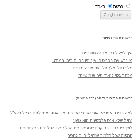
ברשת
באתר
הרשומות הכי נצפות
איך לפעול נגד מדינה מטורפת
מי גרש את הבריטים ואיך היו החיים בימי המנדט
מלובנגולו מלך זולו ועד מורה נבוכים
מכתב גלוי ל"אידיוטים שימושיים"
הרשומות הנצפות ביותר (בכל הזמנים)
למה הדירה אמו של אורי אבנרי את בנה מצוואתה ומתי לחם בכלל באצ"ל
"חייל שלא אנס פלסטינית הוא גזען"
ג'ואן פיטרס – החוקרת שחשפה את הבלוף של הפליטים הפלסטינים
המפות שכל תלמיד ישראלי חייב להכיר