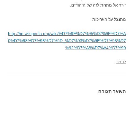
יירד אל מתחת לזה של היהודים.
מתנצל על האריכות
http://he.wikipedia.org/wiki/%D7%9E%D7%95%D7%9E%D7%A
0%D7%98%D7%95%D7%9D_%D7%93%D7%9E%D7%95%D7
%92%D7%A8%D7%A4%D7%99
↓
להגיב
השאר תגובה