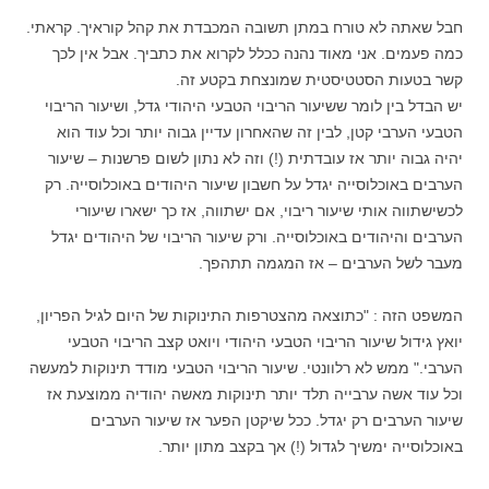
חבל שאתה לא טורח במתן תשובה המכבדת את קהל קוראיך. קראתי.
כמה פעמים. אני מאוד נהנה ככלל לקרוא את כתביך. אבל אין לכך
קשר בטעות הסטטיסטית שמונצחת בקטע זה.
יש הבדל בין לומר ששיעור הריבוי הטבעי היהודי גדל, ושיעור הריבוי
הטבעי הערבי קטן, לבין זה שהאחרון עדיין גבוה יותר וכל עוד הוא
יהיה גבוה יותר אז עובדתית (!) וזה לא נתון לשום פרשנות – שיעור
הערבים באוכלוסייה יגדל על חשבון שיעור היהודים באוכלוסייה. רק
לכשישתווה אותי שיעור ריבוי, אם ישתווה, אז כך ישארו שיעורי
הערבים והיהודים באוכלוסייה. ורק שיעור הריבוי של היהודים יגדל
מעבר לשל הערבים – אז המגמה תתהפך.
המשפט הזה : "כתוצאה מהצטרפות התינוקות של היום לגיל הפריון,
יואץ גידול שיעור הריבוי הטבעי היהודי ויואט קצב הריבוי הטבעי
הערבי." ממש לא רלוונטי. שיעור הריבוי הטבעי מודד תינוקות למעשה
וכל עוד אשה ערבייה תלד יותר תינוקות מאשה יהודיה ממוצעת אז
שיעור הערבים רק יגדל. ככל שיקטן הפער אז שיעור הערבים
באוכלוסייה ימשיך לגדול (!) אך בקצב מתון יותר.