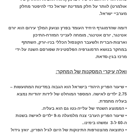
אולמרט) לוותר על חלק ממדינת ישראל כדי להיפטר מחלק
מערביי ישראל.
דומה שהדמוגרף היחיד העומד בפרץ וצועק המלך עירום הוא יורם
אטינגר, יורם אטינגר, מומחה לענייני המזרח-התיכון
וארצות-הברית ולשעבר הקונסול הכללי בניו-יורק, השתתף
במחקר בנושא הדמוגרפיה הפלסטינית שפורסם השנה על-ידי
מרכז בגין-סדאת.
ואלה עיקרי המסקנות של המחקר:
• שיעור הפריון היהודי בישראל הוא הגבוה במדינות המתועשות –
2.75 ילדים לאישה. המספר המוחלט של לידות יהודיות נמצא
בעליה מתמדת.
• הממוצע השנתי של עלייה-נטו גם הוא בעליה.
• שיעור הפריון הערבי צנח מלמעלה מ-9 ילדים לאישה בשנות
ה-60 ל-3 ומשהו בימינו..
• כתוצאה מהצטרפות התינוקות של היום לגיל הפריון, יואץ גידול