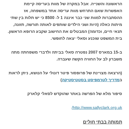
הראשונה והשנייה. אבל במקרה של מוות בעריסה קיימת
האפשרות שאם התרחש מוות עריסה אחד במשפחה, אז
ההסתברות למוות שני כבר איננה 1 ל- 8500 כי יש תלות בין שתי
מיתות כאלה (היות ושני הילדים שותפים לאותה תורשה, תזונה,
תנאי חיים, וכדומה) המבטלים את החישוב שקבע הרופא הראשון.
בית המשפט שוכנע וסאלי יצאה לחופשי.
ב-15 במארס 2007 נפטרה סאלי בביתה ולדברי משפחתה מתה
משברון לב על החוויה הקשה שעברה.
(הרצאה מצויינת של פרופסור פיטר דונולי על הנושא, ניתן לראות
ב
מדריך לטרמפיסט בסטטיסטיקה
)
סיפור מלא של הפרשה באתר שהוקדש לסאלי קלארק
http://www.sallyclark.org.uk/
תמותה בבתי חולים