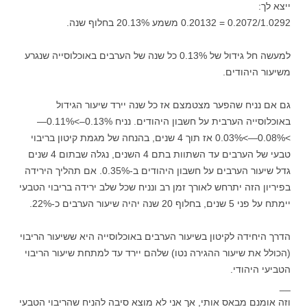
ייצא לך:
0.2072/1.0292 = 0.20132 משמע 20.13% בחלוף שנה.
למעשה חל גידול של 0.13% כל שנה של הערבים באוכלוסייה שנגרע
משיעור היהודים.
גם אם נניח שהפער מצטמצם אז כל שנה יירד שיעור הגידול
באוכלוסייה הערבית על חשבון היהודים. נניח 0.13%–>0.11%—
>0.08%—>0.03% אז תוך 4 שנים, בהנחה של מגמת קיטון בריבוי
טבעי של הערבים עד השתוות בתם 4 השנים, נגלה שבתום 4 שנים
גדל שיעור הערבים על חשבון היהודים ב-0.35%. אם תהליך הירידה
בפיריון הזה יתרחש לאורך זמן רב ונניח שכל שלב ירידה בריבוי הטבעי
יימתח על פני 5 שנים, בחלוף 20 שנה יהיה שיעור הערבים כ-22%.
הדרך היחידה לקיטון בשיעור הערבים באוכלוסייה היא ששיעור הריבוי
(הכולל את שיעור ההגירה נטו) שלהם יירד עד למתחת שיעור הריבוי
הטביעי היהודי.
__
וזה אומנם מבאס אותי, אך אני לא מוצא סיבה להניח שהריבוי הטבעי