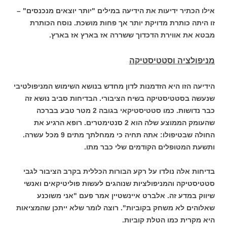
אילו הכתיר ידיעות את הידיעה במילים "יותר יוצאים מנכנסים" –
זו היתה כותרת מדויקת יותר אך פחות מושכת. נוסח הכותרת
מבטא את אווירת הדכדוך ששררה אז בארץ אז בארץ.
מניפולציה וסטטיסטיקה
הידיעה הזו היא הזדמנות לדון מחדש בנושא השימוש המניפולטיבי
שנעשה בסטטיסטיקה בשיח הציבורי. הבדיחות סביב נושא זה
כבר נדושות. כמו סטטיסטיקאי בגובה 2 מטר טבע בברכה
שהעומק הממוצע שלה הוא 2 סנטימטרים. רופא הרגיע את
החולה שבטיפולו: אתה תחיה כי ממחלתך מתים 9 מכל עשרה.
ותשעת המטופלים הקודמים שלי כבר מתו.
בדיחות אלה נולדו על רקע הבורות הכללית בקרב הציבור לגבי
סטטיסטיקה והמניפולציות שנוהגים לעשות פוליטיקאים ואנשי
שיווק במדע זה. אלברט איינשטיין אמר פעם "אני משוכנע
שאלוהים לא משחק בקוביות". רוצה לומר שלא ייתכן שהמציאות
היא מקרית כמו הטלת קוביות.