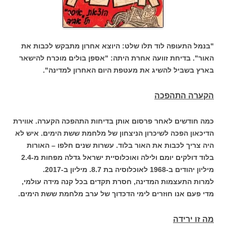
"בנמל התעופה לוד תלו שלט: היוצא אחרון מתבקש לכבות את
האור". בדיחת זוועה אחרת היתה: "אספן בולים מוכרח להישאר
בארץ בשביל להשיג את מעטפת היום האחרון למדינה".
הקערה התהפכה
כמה חודשים לאחר פרסום אותן בדיחות התהפכה הקערה. אווירת
הדיכאון הפכה לשיכרון הניצחון של מלחמת ששת הימים. איש לא
היה צריך לכבות את האור בלוד. עשרות שנים חלפו – האורות
בלוד דולקים יומם ולילה ואוכלוסיית ישראל גדלה מפחות מ-2.4
מיליון יהודים ב-1968 לאוכלוסיה בת 8.7. מיליון ב-2017.
למרות התעצמות המדינה, חסרת תקדים בכל קנה מידה עולמי,
מדי פעם אנו חוזרים לימי הדכדוך של ערב מלחמת ששת הימים.
מה זו ירידה