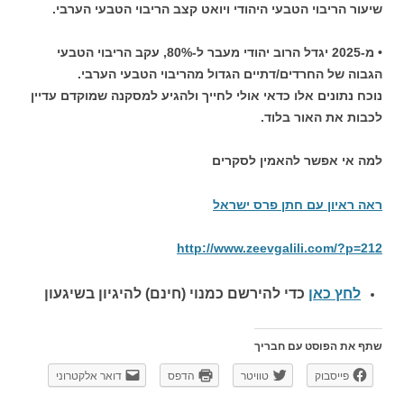
שיעור הריבוי הטבעי היהודי ויואט קצב הריבוי הטבעי הערבי.
• מ-2025 יגדל הרוב יהודי מעבר ל-80%, עקב הריבוי הטבעי
הגבוה של החרדים/דתיים הגדול מהריבוי הטבעי הערבי.
נוכח נתונים אלו כדאי אולי לחייך ולהגיע למסקנה שמוקדם עדיין
לכבות את האור בלוד.
למה אי אפשר להאמין לסקרים
ראה ראיון עם חתן פרס ישראל
http://www.zeevgalili.com/?p=212
לחץ כאן
כדי להירשם כ
מנוי (חינם) להיגיון בשיגעון
שתף את הפוסט עם חבריך
פייסבוק
טוויטר
הדפס
דואר אלקטרוני