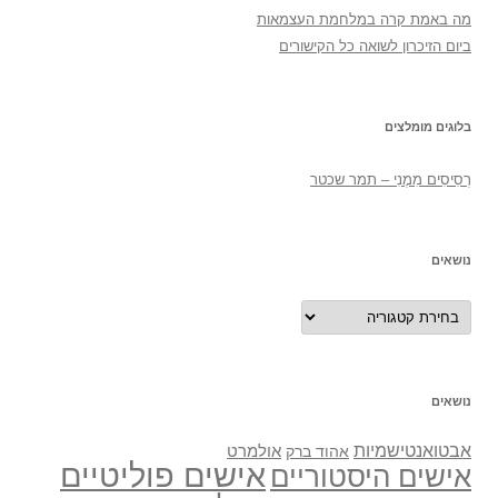
מה באמת קרה במלחמת העצמאות
ביום הזיכרון לשואה כל הקישורים
בלוגים מומלצים
רְסִיסִים מִמֶנִי – תמר שכטר
נושאים
נושאים
נושאים
אבטואנטישמיות
אולמרט
אהוד ברק
אישים פוליטיים
אישים היסטוריים