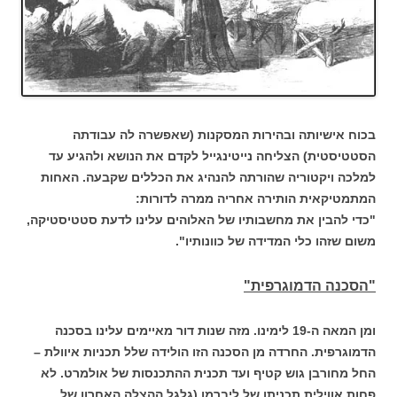
בכוח אישיותה ובהירות המסקנות (שאפשרה לה עבודתה
הסטטיסטית) הצליחה נייטינגייל לקדם את הנושא ולהגיע עד
למלכה ויקטוריה שהורתה להנהיג את הכללים שקבעה. האחות
המתמטיקאית הותירה אחריה ממרה לדורות:
"כדי להבין את מחשבותיו של האלוהים עלינו לדעת סטטיסטיקה,
משום שזהו כלי המדידה של כוונותיו".
"הסכנה הדמוגרפית"
ומן המאה ה-19 לימינו. מזה שנות דור מאיימים עלינו בסכנה
הדמוגרפית. החרדה מן הסכנה הזו הולידה שלל תכניות איוולת –
החל מחורבן גוש קטיף ועד תכנית ההתכנסות של אולמרט. לא
פחות אווילית תכניתו של ליברמן (גלגל ההצלה האחרון של