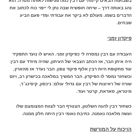
בשבועות הבאים קיימתי עם רבין כמה פגישות לאותה מטרה. הוא
נהג באותה דרך – שיחה חופשית שבה נתן לי ייפוי כוח לכתוב את
הדברים בשמו. מעולם לא ביקר את עבודתי ומדי פעם הביע
שבחים.
פיקדון זמני
העבודה עם רבין נמסרה לי כפיקדון זמני. האיש לו נועד התפקיד
היה איתן הבר, אז הכתב הצבאי של העיתון, שהיה מיודד עם רבין
עוד מתקופת היות רבין אלוף פיקוד צפון. הבר נעדר אז מהארץ,
וכשחזר נמסר לו הפיקדון. הבר המשיך במלאכה בכישרון רב, ויזם
שורה של ראיונות של רבין עם גדולי עולם: ניכסון, קיסינג׳ר,
מיטראן, סאדאת, קרטר ועוד.
כשחזר רבין להגה השלטון, הצטרף הבר לצוות המצומצם שלו
ועשה מלאכה נאמנה. כתיבת נאומי רבין היתה חלק ממנה.
הויכוח על המורשת