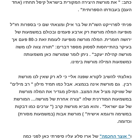
כתב: " את מורשת היצירה המקורית בישראל קיפל תחתיו (אחד
העם) בעבודתו הספרותית" .
פניתי לפרוייקט השו"ת של בר אילן ומצאתי שם כי בספרות חז"ל
מופיעה המלה מורשת רק ארבע פעמים ובכולם במשמעות של
ירושה חומרית. המלה מורשה מופיעה לעומת זאת כ-80 פעם אך
בעיקר בהתייחסות לפסוק מספר דברים: "תורה צווה לנו משה
מורשה קהילת יעקב" . ניתן לומר שמורשה כאן משמעותה
כמשמעות המילה מורשת בימינו.
נאלצתי להשיב
לקורא שפנה אליי כי לא רק שאין לנו מורשת
רבין. גם מורשת אינה בנמצא. אבל כמו תמיד מילון " רב מילים"
של שוויקה מציל את המצב. המילון מגדיר את המלה מורשת
במשמעות המודרנית שלה "צורה אחרת של מורשה… המורשת
של עם ישראל" . והוא מביא מורשת קרב (" ערכים כמו דבקות
במשימה ודוגמא אישית" ) מורשת אבות (במשמעות מסורת)
וכדומה.
ו
" אוצר החכמה"
של ארז סלע עליו סיפרתי כאן לפני כמה