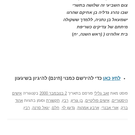
צום השביעי זה שלושה בתשרי
שבו נהרג גדליה בן אחיקם שהרגו
ישמעאל בן נתניה, ללמדך ששקולה
מיתתם של צדיקים כשריפת
בית אלוהינו ( (ראש השנה, יח
)
לחץ כאן
כדי להירשם כ
מנוי (חינם) להיגיון בשיגעון
פוסט
מאת
זאב גלילי
פורסם בתאריך
2 בנובמבר 2000
בקטגוריה
אישים
היסטוריים
,
אישים פוליטיים
,
בן גוריון
,
רבין
,
תקשורת
וסומן בתגיות
אהוד
ברק
,
אורי אבנרי
,
ארבע אמהות
,
גדעון לוי
,
חלם
,
יגאל סרנה
,
רבין
.