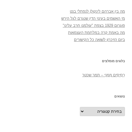
מה בין אברהם לינקולן לנפתלי בנט
מי האשמים בעינוי הדין שנגרם לגל הירש
פוגרום 1929 בצפת "עולמנו חרב עלינו"
מה באמת קרה במלחמת העצמאות
ביום הזיכרון לשואה כל הקישורים
בלוגים מומלצים
רְסִיסִים מִמֶנִי – תמר שכטר
נושאים
נושאים