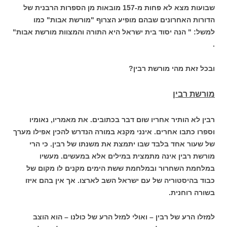
שבועות מצא לא פחות מ-157 מובאות מן הספרות הרבנית של
הדורות האחרונים שבהם מופיע הצרוף "מורשת אבות" כמו
למשל: " הנה יסוד בית ישראל היא התורה והמצוות מורשת אבות"
.
ובכל זאת מהי מורשת רבין?
מורשת רבין
רבין לא הותיר אחריו שום דבר בכתובים. את מאמריו, נאומיו
וספרו כתבו אחרים. אינני מקנא במורה הנדרש להכין אפילו מערך
של שעור אחד בלבד שבו יתמצת את משנתו של רבין. כי הרי
מורשת רבין אינה מתמצית במילים אלא במעשים. מעשיו
במלחמת השחרור ובמלחמת ששת הימים מקנים לו מקום של
כבוד בהיסטוריה של עם ישראל השב לארצו. אך אין בהם איזו
בשורה רוחנית.
למזלו הרע של רבין – ואולי למזל הרע של כולנו – הוא הוצב