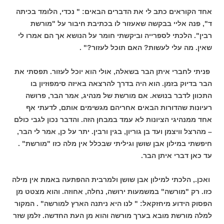
אחד הקוראים כתב לי את הדברים הבאים: " נכדי, הלומד בכיתה
ד", פנה אליי בבקשה שאעזור לו בכתיבת חיבור על "מורשת
רבין". הלכתי לספרייה וביקשתי חומר על הנושא אך הם אמרו לי
שאין. מה עלי לעשות? האם תוכל לעזור?" .
פניתי לחברי איתן הבר בשאלה, אולי הוא יוכל לעזור. תפסתי את
הבר בדיוק בזמן. הוא היה בדרך להרצאה באיזה סימפוזיון בו
התכוון לדבר בנושא. אם מורשת של מנהיג, אמר הבר, פרושה
רעיונות שהדורות הבאים אחריהם מגשימים אותם, לדעתי אף
אחד ממנהיגי הציונות לא עמד במבחן הזה. והדבר נכון לגבי כולם
– מהרצל וויצמן ועד בן גוריון, בגין ורבין. יתר על כן, אמר לי הבר,
חיפשתי במילון אבן שושן וגיליתי שבכלל אין מלה כזו "מורשת" .
עד כאן דברי איתן הבר.
ואכן., הלכתי למילון אבן שושן ולמרבית ההפתעה באמת אין מילה
כזו. רק "מורשה" במשמעות ירושה, נחלה, אחוזה. והוא מצטט מן
הפסוק הידוע מיחזקאל: " לנו היא ניתנה הארץ למורשה" . המקור
למלה מורשת מובא בערך מורשה והוא מן העת החדשה. זלמן שזר