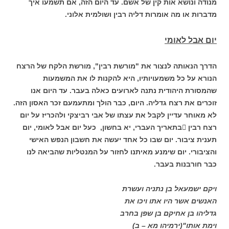
מנודה ונושא אות קין של אשם. עד היום הזה, אם תשמעו איך
מדברות או מה אומרות דליה רבין ושולמית אלוני.
יום אבל לאומי
הדרך הנאותה לנצור את "מורשת רבין", מורשת הלקח של הרצח
הנורא על כל משמעויותיו, היא להקנות לו את המשמעות
שהמסורת היהודית נתנה לארועים כאלה בעבר. עד היום אנו
זוכרים את רצח גדליה. היום, כבר הולך ומתעמעם זכר האסון הזה.
לא מאוחר עדיין לקבל את עצתו של אבי רביצקי ולהכריז על יום
רצח רבין בתאריך העברי, יא בחשון, כעל יום אבל לאומי, יום
תענית ציבור. יום שבו כל אחד יעשה את חשבון הנפש האישי
והציבורי. יום שימנע מאיתנו לחזור על המנטליות שהביאה לנו
כבר חורבנות בעבר.
ויקם ישמעאל בן נתניה ועשרת
האנשים אשר היו אתו ויכו את
גדליהו בן אחיקם בן שפן בחרב
וימת אותו"(ירמיהו מא – ב)