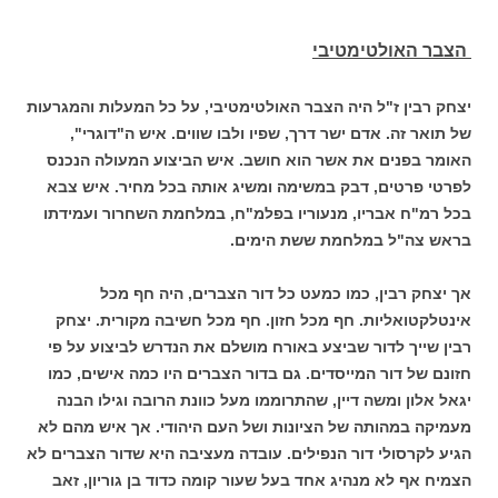
ה
צבר האולטימטיבי
יצחק רבין ז"ל היה הצבר האולטימטיבי, על כל המעלות והמגרעות
של תואר זה. אדם ישר דרך, שפיו ולבו שווים. איש ה"דוגרי",
האומר בפנים את אשר הוא חושב. איש הביצוע המעולה הנכנס
לפרטי פרטים, דבק במשימה ומשיג אותה בכל מחיר. איש צבא
בכל רמ"ח אבריו, מנעוריו בפלמ"ח, במלחמת השחרור ועמידתו
בראש צה"ל במלחמת ששת הימים.
אך יצחק רבין, כמו כמעט כל דור הצברים, היה חף מכל
אינטלקטואליות. חף מכל חזון. חף מכל חשיבה מקורית. יצחק
רבין שייך לדור שביצע באורח מושלם את הנדרש לביצוע על פי
חזונם של דור המייסדים. גם בדור הצברים היו כמה אישים, כמו
יגאל אלון ומשה דיין, שהתרוממו מעל כוונת הרובה וגילו הבנה
מעמיקה במהותה של הציונות ושל העם היהודי. אך איש מהם לא
הגיע לקרסולי דור הנפילים. עובדה מעציבה היא שדור הצברים לא
הצמיח אף לא מנהיג אחד בעל שעור קומה כדוד בן גוריון, זאב