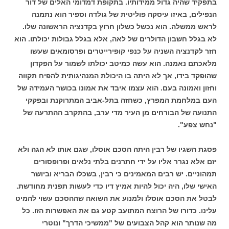
בתפקיד שהיה גדול ממידותיו. בתקופת דמדומי האלים של דור
הנפילים, באיזו עיסקה פוליטית של גולדה וספיר הוא נתמנה
לראש ממשלה. הוא נכשל כשלון חרוץ בקדנציה הראשונה שלו.
לא בגלל חשבון הדולרים של לאה, אלא בגלל גבולות יכולתו. הוא
חזר לקדנציה השניה על כנפי קופירייטרים ופרסומאים שעשו
מלאכתם נאמנה. הוא עשה כמיטב יכולתו לשמור על הפקדון
שהופקד בידו, אך לא היתה בו היכולת המנהיגותית להפיח תקווה
וחזון ואמונה בעם. הוא עצמו איבד את אמונו בכושר העמידה של
העם במלחמת המפרץ, כשחזה בתל-אביב המתרוקנת ובפקקי
התנועה של הבורחים מן העיר מדי ערב, בהתקרב ההתרעה של
"נחש צפע".
פסגת השגיו של רבין היתה הסכם אוסלו, שגם אותו לא הגה ולא
יזם אלא נגרר אליו על ידי חתרנים בלתי נלאים ופרופסורים
תמהוניים. יש רבים המאמינים כי רבין, בשכלו הבריא וביושר
האישי שלו, היה יכול להיות אמיץ דיו כדי לעשות תפנית מחודשת.
לבטל את הסכם אוסלו ולמנוע את השואה שההסכם עשוי להמיט
עלינו. כדורו של הרוצח המתועב קטע גם את האפשרות הזו. כל
מה שנותר הוא קהל הצבועים של "ממשיכי הדרך" ונוטרי