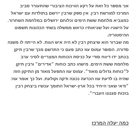
אני מספר כל זאת על רקע הוויכוח הציבורי שהתעורר סביב
המרכז למורשת רבין. אין ספק שרבין יירשם בתולדות עם ישראל
כמצביא מלחמת ששת הימים וכלוחם ירושלים במלחמת השחרור.
על הישגיו ועל שגיאותיו כראש ממשלה בשתי הכהונות תשפוט
ההיסטוריה.
מה שברור הוא שיצחק רבין לא היה איש הגות. לא הייתה לו משנה
סדורה. הסופר עמוס עוז כתב פעם כי התרשם מכך שרבין תיקן
בכתב ידו דיווח סודי על כניסת הכוחות המצריים לסיני ערב
מלחמת ששת הימים. מישהו כתב כוחות ״אדירים״ ורבין תיקן
ל״כוחות גדולים מאוד״. עמוס עוז התפעל מאוד מן התיקון הזה
שהיה בו לדעת עוז הכרעה נכונה ודקה וקולעת. ועל כך אומר עוז:
״ודאי שאני היחיד בכל ארץ-ישראל התומך עכשיו ביצחק רבין
בזכות סגנונו העברי״.
כמה יעלה המרכז