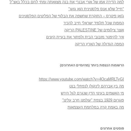
למה הדירה אמו של אורי אבנרי את בנה מצוואתה ומתי לחם בכלל באצ"ל
"חייל שלא אנס פלסטינית הוא גזען"
ג'ואן פיטרס – החוקרת שחשפה את הבלוף של הפליטים הפלסטינים
המפות שכל תלמיד ישראלי חייב להכיר
אוצר צילומים של PALESTINE הריקה
איך להיפטר מזבובי הבית ולפתור את בעיית היונים
המפה הגדולה של הארץ הריקה
הרשומות הנצפות ביותר (מהיומיים האחרונים)
https://www.youtube.com/watch?v=4OcaMRLTyGI
מה בין אברהם לינקולן לנפתלי בנט
מי האשמים בעינוי הדין שנגרם לגל הירש
פוגרום 1929 בצפת "עולמנו חרב עלינו"
מה באמת קרה במלחמת העצמאות
פוסטים אחרונים