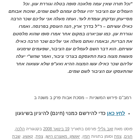
"וכל תורה שאין עמה מלאכה סופה בטלה וגוררת עוון. וכל
העמלים עם הציבור יהיו עמלים עמהם לשם שמים, שזכות אבותם
מסייעתן וצדקתן עומדת לעד. ועתה מעלה אני עליכם שכר הרבה
כאילו עשיתם – ר"ל בדרך ארץ, הנה העוסק בפרנסה. ואמרו
וגוררת עון. כמו שביארנו במקום אחר אמרו סופו שהוא מלסטם
את הבריות, ובאמרו ואתם מעלה אני עליכם שכר הרבה כאילו
עשיתם. הוא דבר השם לעמלים עם הציבור, שפעמים שימנעו
מעשות מצוה בעת התעסקם בצרכי ציבור, ואמר שהש"י יעלה
עליהם שכר כאילו עשו המצוה ההיא ואע"פ שלא עשאוה אחר
שהתעסקו עם הציבור לשם שמים
.
רמב"ם פירוש המשניות – מסכת אבות פרק ב משנה ב
לחץ כאן
כדי להירשם כ
מנוי (חינם) להיגיון בשיגעון
פוסט
מאת
זאב גלילי
פורסם בתאריך
19 בינואר 2008
בקטגוריה
הלכה
,
חגים
,
צפת
וסומן בתגיות
חמין
,
יאושזון. מאוצרנו הישן
,
צפת
,
קאשע
,
שבת