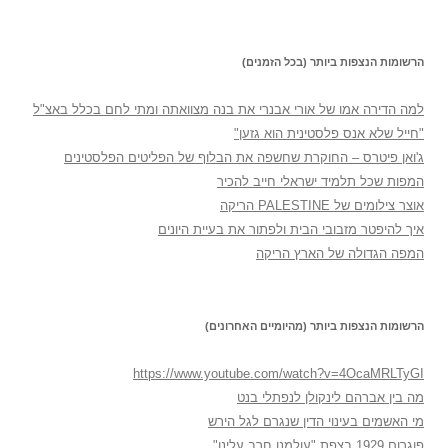
הרשומות הנצפות ביותר (בכל הזמנים)
למה הדירה אמו של אורי אבנרי את בנה מצוואתה ומתי לחם בכלל באצ"ל
"חייל שלא אנס פלסטינית הוא גזען"
ג'ואן פיטרס – החוקרת שחשפה את הבלוף של הפליטים הפלסטינים
המפות שכל תלמיד ישראלי חייב להכיר
אוצר צילומים של PALESTINE הריקה
איך להיפטר מזבובי הבית ולפתור את בעיית היונים
המפה הגדולה של הארץ הריקה
הרשומות הנצפות ביותר (מהיומיים האחרונים)
https://www.youtube.com/watch?v=4OcaMRLTyGI
מה בין אברהם לינקולן לנפתלי בנט
מי האשמים בעינוי הדין שנגרם לגל הירש
פוגרום 1929 בצפת "עולמנו חרב עלינו"