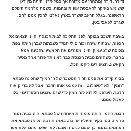
ודורה. דורה (מתחרז עם מדורה אך במלעיל) היתה מין דגן
ששימש בעיקר להאבסת עופות ובהמות. בשנות מלחמת העולם
הראשונה, בגלל הרעב ששרר בארץ נאלצו להכין ממנו לחם,
שגרם לכאבי בטן.
בשבת השכם בבוקר, לפני ההליכה לבית הכנסת, היינו יוצאים אל
הכפור. שבתות שירה זכורים לי תמיד כשבתות שבהן היתה צפת
מכוסה שלג עמוק. היינו מפזרים את הקאשע שהכינה אמא
בחצר. כשחזרנו מבית הכנסת כבר לא נותר פרור אחד מסיר
הקאשע. הציפורים ליקטו הכל.
בבית קידם את פנינו הריח המשכר של ה"חמין" שהכינה סבתא.
"חמין" ולא "טשולנט". זה כמעט אותו הדבר, אבל לא בדיוק אותו
הדבר. העדפנו לקרוא לזה חמין כדי שגם שכנינו הספרדים יוכלו
לאכול ממנו.
הכנת החמין היתה מומחיות מיוחדת של סבתא. היה בבית תנור
פחמים בנוי בקיר ומעליו ארובה. באמנות רבה הכינה סבתא את
הפחמים בתנור כך שעם כניסת השבת לא יישאר מהם אלא אפר