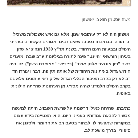
משה יוסטמן הוא ב. יאושזון
יאושזון היה לא רק עיתונאי שנון, אלא גם איש אשכולות משכיל
ובן תורה. בכתיבתו נגע בנושאים רבים ומגוונים הקשורים בענייני
העולם ובבעיות העם היהודי. בשנת תר"ץ 1930 הנהיג יאושזון
בעיתון הורשאי "היינט" פינה לתורה בגיליונות ערב שבת ומועדים
בשם "פון אונזער אלטן אוצר" (ביידיש: "מאוצרנו הישן"). זה היה
חידוש גדול בעיתונות היהודית של אותה תקופה. דבריו עוררו הד
רב לא רק בקרב הציבור הכללי הגדול של קוראי עיתונים אלא גם
בקרב העולם הלמדני שהיה מסוייג מן העיתונות שהייתה חילונית
באופיה.
כתיבתו, שהיתה כאילו דרשנות על פרשת השבוע, היתה למעשה
מכשיר להבעת עמדותיו בענייני היום. היא הצטיינה בידע עצום
במקורות שאפשר לו לבחור בטעם רב את החומר ולסגנן את
סיפוריו בדרך מושכת לב.