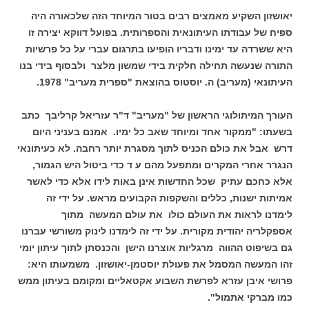
יאושזון השקיע מאמצים רבים בטור המיוחד הזה שלכאורה היה
ספיח של עבודתו העיתונאית והספרותית. בפועל דווקא יצירה זו
היא ששרדה עד ימינו ודבריו הופיעו בתרגום עברי על כל פרשיות
התורה שנעשה תחילה חלקית בידי שמשון מלצר ולבסוף בידי בנו
העיתונאי (מעריב) ה. יוסטוס בהוצאת "ספרית מעריב" 1978.
העורך המיתולוגי הראשון של "מעריב" ד"ר עזריאל קרליבך כתב
בשעתו: "ממקור אחד ומיוחד שאב כל ימיו. אמנם בעניני היום
דרש אבל את כולם הכניס לתוך מסגרת יותר רחבה. לא כעיתונאי
הנגרר אחרי המקרים ומתפעל מהם ע ד כדי ביטול היש הגמור,
אלא כחכם עתיק שכל החדשות אינן באות לידו אלא כדי לאשר
אמיתות ישנות, כללים והשקפות הקבועים מראש. על ידי זה
לימדנו לראות את העולם כולו את עולם המעשה מתוך
אספקלריה יהודית מקורית. על ידי זה לימדנו לינוק משורשי עברנו
גם בשיפוט ההווה מרגליות אוצרנו הישן והכנסתן לתוך עיתון יומי
זהו המעשה המסמל את פעולת יוסטמן-יאושזון. משמעותו היא:
פרושי איבן עזרא לפרשת השבוע אקטאליים ומקומם בעיתון ממש
כמו מברקי אתמול".