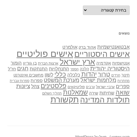
נושאים
נושאים
אבטואנטישמיות
אולמרט
אהוד ברק
אישים פוליטיים
אישים היסטוריים
ארץ ישראל
אקדמיה
בן גוריון
הומור
אנטישמיות
ארצות הברית
היסטוריה יהודית
חגים
התנתקות
התנחלויות
חז"ל
הלכה
הספר
יהדות
כללי
טרור
לשון
כלכלה
מחשבים ואינטרנט
חינוך
חרדים
מלחמות ישראל
מערכת המשפט
ספרות
מחתרות
ספרות עברית
פלסטינים
ציונות
ספרים
צהל
ערביי ישראל
פוליטיקאים
ערבים
שואה
שמאלנות
שחיתות
שירה
תהליך השלום
תקשורת
תולדות המדינה