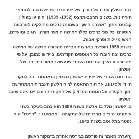
כבר בפולין עמדו על הערך של יצירתו זו שהיא מעבר לתחומי
העיתונות. בשנים תרצב-תרצט (1932- 1939) הופיעו בפולין
קבצים מתוך "אוצרנו הישן" בשמונה כרכים מחולקים לארבעה
אוספים כל שני כרכים כללו חמישה חומשי תורה, חגים ומועדים,
חמש מגילות ופרקי אבות.
בשנת 1958 הופיעה בארצות הברית מהדורה חדשה של חמישה
כרכים ובה חוברו כל האוספים הקודמים, ביידיש כמובן. על פי
מהדורה זו נערך התרגום העברי שנעשה כאמור בידי בנו של
יאושזון.
התרגום העברי של יצירת יאושזון מצטיין בנאמנות רבה למקור
היידי ולסגנונו, אך תוך התאמה לרוח הלשון העברית המתחדשת
ותוך הקפדה על הנוסח המדוייק של המקורות העבריים מהם שאב
יאושזון.
ב. יאושזון נולד בווארשה בשנת 1889 הוא כתב בעיקר בשני
עיתונים יהודיים מרכזיים של התקופה "מאמענט: ו"היינט" הוא
נפטר בתל-איב בשנת 1942.
(הערה: מאמר זה פורסם בגירסה אחרת ב"מקור ראשון"