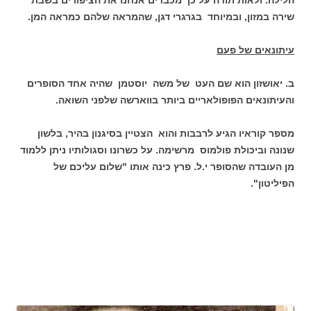
הלילה. ולאות תודה על כך מכבדים אנחנו את הציפורים בשבת
שירה במזון, ובמיוחד בגרגרי דגן, שהמראה שלהם כמראה המן.
עיתונאים של פעם
ב. יאושזון הוא שם העט של משה יוסטמן שהיה אחד הסופרים
והעיתונאים הפופולאריים ביותר בווארשה שלפני השואה.
מספר קוראיו הגיע לרבבות והוא הצטיין בסיגנון בהיר, בלשון
שנונה וביכולת פולמוס מרשימה. על כשרונו וסגולותיו ניתן ללמוד
מן העובדה שהסופר י.ל. פרץ כינה אותו "שלום עליכם של
הפיליטון".