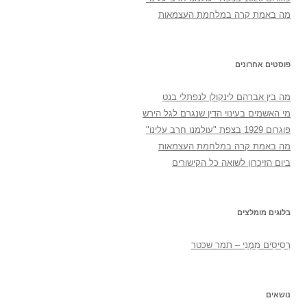
מה באמת קרה במלחמת העצמאות
פוסטים אחרונים
מה בין אברהם לינקולן לנפתלי בנט
מי האשמים בעינוי הדין שנגרם לגל הירש
פוגרום 1929 בצפת "עולמנו חרב עלינו"
מה באמת קרה במלחמת העצמאות
ביום הזיכרון לשואה כל הקישורים
בלוגים מומלצים
רְסִיסִים מִמֶנִי – תמר שכטר
נושאים