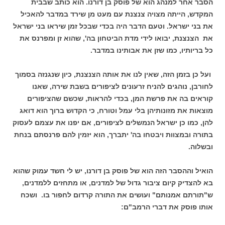
הסבר אחר למנהג הוא של פוסק בן דורנו. הוא כותב שבבית
המקדש, הייתה מצויה צנצנת עם מעט מן שירד במדבר להאכיל
את בני ישראל. וטעם הדבר היה בכדי שבכל זמן שיראו בני ישראל
את הצנצנת, יבואו לידי מדת הביטחון בה', שהוא זן ומפרנס את
כל בריותיו, כמו שזן את אבותינו במדבר.
ועל כן בזמן הזה, שאין לנו את אותה הצנצנת, כיון שנגנזה בסמוך
לחורבן, נוהגים להניח זרעונים לציפורים בשבת שירה, שאנו
קוראים בה את פרשת המן, בכדי להראות, שכשם שהציפורים
מוצאות את מזונותיהן בלי עמל וטורח, כי הקדוש ברוך הוא דואג
להן, כמו כן ישראל הנמשלים לציפורים, אם יפנו את עצמם לעסוק
בתורה ובמצוות ויבטחו בה' יתברך, הוא יזמין להם פרנסתם בנחת
ובשלוה.
הואיל וההסבר הזה הוא של פוסק בן דורנו, יש לי חשד עמוק שהוא
בא להצדיק קיום ציבור גדול של למדנים, או מתחזים ללמדנים,
ש"תורתם אמנותם" ועושים את התורה קרדום לחפור בו. ושכח
אותו פוסק את דברי הרמב"ם: