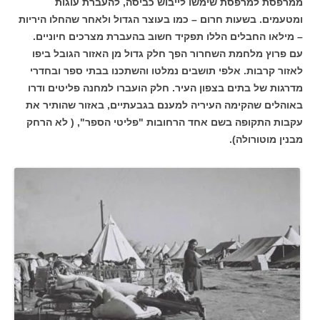
ממרפסת למרפסת שימשו לייבוש כביסה, להעברת עוגות
ומטעמים. בשעות חרום – כמו בעוצר הגדול ולאחר שהחלו היריות
– מילאו החבלים הללו תפקיד חשוב בהעברת מצרכים חיוניים.
עם פרוץ מלחמת השחרור הפך חלק גדול מן האזור הגובל ביפו
לאזור קרבות. אלפי תושבים נמלטו והשתכנו בבתי ספר ובחדרי
מדרגות של בתים בצפון העיר. חלק הועברו למחנה פליטים ודרו
באוהלים שהקימה העיריה למענם בגבעתיים, באזור שהותיר את
עקבות התקופה בשם אחד הרחובות "פליטי הספר", ( לא הרחק
מבנין מוטורולה).