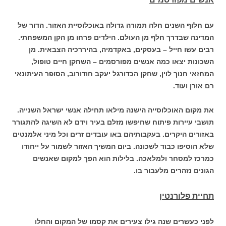
עם חלוף השנים חלה תמורה גדולה באוכלוסיית האזור. הדור של
המדינה שבדרך חלף מן העולם. הילדים פרחו מן הקן המשפחתי.
רבים עשו חייל – בעסקים, באקדמיה, בהיררכיה הצבאית. מן
השכונות יצאו כמה אנשים מפורסמים – השחקן חיים טופול,
המחזאי חנוך לוין, שחקן הכדורגל יעקב חודורוב, הסופר העיתונאי
רם אורן ועוד.
את מקום האוכלוסייה הישנה מילאו תחילה אנשי ישראל השנייה.
תושבי עיירות פיתוח שחיפשו מזלם בעיר וידם לא השיגה להתגורר
באזורים היקרים. בעקבותיהם באו עובדים זרים וכל מיני אלמנטים
שלא הוסיפו כבוד לשכונה. ביום המשיך האזור לשמור על ייחודו
כמרכז למסחר ולמלאכה. בלילות הוא הפך למקום שאנשים
הגונים נזהרים מלעבור בו.
תחיית פלורנטין
לפני כעשרים שנה גילו צעירים את קסמו של המקום והחלו