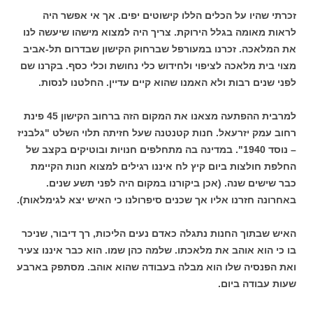
זכרתי שהיו על הכלים הללו קישוטים יפים. אך אי אפשר היה
לראות מאומה בגלל הירוקת. צריך היה למצוא מישהו שיעשה לנו
את המלאכה. זכרנו במעורפל שברחוק הקישון שבדרום תל-אביב
מצוי בית מלאכה לציפוי ולחידוש כלי נחושת וכלי כסף. בקרנו שם
לפני שנים רבות ולא האמנו שהוא קיים עדיין. החלטנו לנסות.
למרבית ההפתעה מצאנו את המקום הזה ברחוב הקישון 45 פינת
רחוב עמק יזרעאל. חנות קטנטנה שעל חזיתה תלוי השלט "גלבניז
– נוסד 1940". במדינה בה מתחלפים חנויות ובוטיקים בקצב של
החלפת חולצות ביום קיץ לח איננו רגילים למצוא חנות הקיימת
כבר שישים שנה. (אכן ביקורנו במקום היה לפני תשע שנים.
באחרונה חזרנו אליו אך שכנים סיפרולנו כי האיש יצא לגימלאות).
האיש שבתוך החנות נתגלה כאדם נעים הליכות, רך דיבור, שניכר
בו כי הוא אוהב את מלאכתו. שלמה כהן שמו. הוא כבר איננו צעיר
ואת הפנסיה שלו הוא מבלה בעבודה שהוא אוהב. מסתפק בארבע
שעות עבודה ביום.