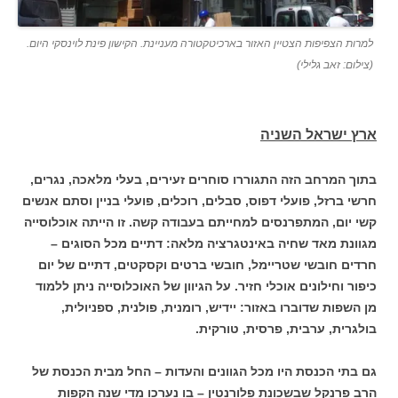
למרות הצפיפות הצטיין האזור בארכיטקטורה מעניינת. הקישון פינת לוינסקי היום.
(צילום: זאב גלילי)
ארץ ישראל השניה
בתוך המרחב הזה התגוררו סוחרים זעירים, בעלי מלאכה, נגרים,
חרשי ברזל, פועלי דפוס, סבלים, רוכלים, פועלי בניין וסתם אנשים
קשי יום, המתפרנסים למחייתם בעבודה קשה. זו הייתה אוכלוסייה
מגוונת מאד שחיה באינטגרציה מלאה: דתיים מכל הסוגים –
חרדים חובשי שטריימל, חובשי ברטים וקסקטים, דתיים של יום
כיפור וחילונים אוכלי חזיר. על הגיוון של האוכלוסייה ניתן ללמוד
מן השפות שדוברו באזור: יידיש, רומנית, פולנית, ספניולית,
בולגרית, ערבית, פרסית, טורקית.
גם בתי הכנסת היו מכל הגוונים והעדות – החל מבית הכנסת של
הרב פרנקל שבשכונת פלורנטין – בו נערכו מדי שנה הקפות