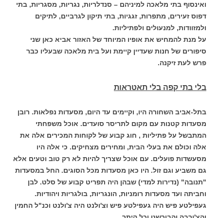
ואינסוף בתי מלאכה למיניהם – סנדלריות, נגריות, מסגריות, בתי
דפוס זעירים, מתפרות, זגגיות, בתי תיקון לגרביים, לתיקים
ולמזוודות, למנעולים ולפתיליות.
על מנת להמחיש את אופיו המיוחד של האזור אביא כאן שני
סיפורים של חנות שעדיין קיימת ועל בית מלאכה שבעליו כבר
פרש לעת זיקנה.
בלי בתי קפה בלי תאטראות
בתל-אביב השחורה היו, וקיימים עד היום, מסעדות נפלאות. רובן
מסעדות קטנות עם מקום לתריסר סועדים. אוכל משפחתי
המתבשל על פתיליות ,
חוג קבוע של לקוחות המכירים אלה את
אלה וכולם את בעלי הבית, ומחירים מצחיקים. כי אלה היו
מסעשדות פועלים. עם אוכל שצריך להיות לא רק טוב וטעים אלא
גם משביע וגם זול. היו כאן מסעדות מכל הסוגים. החל במסעדות
"תנובה" (נדירות למדי) שבהן היה תפריט קבוע של סלט. לבן
וחביתה ועד מסעדות רומניות, הונגריות, בולגריות ויהודיות.
געפילטע פיש היה געפילטע פיש וצ'ולנט היה צ'ולנט וכנ"ל החמין
והצ'ורבה והבורשט וכל היתר.