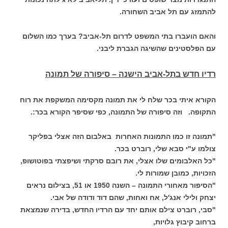
להתמזג עם תל אביב השחורה.
והאם הועברו בתי המשפט לדרום תל-אביב? בערך כמו השלום
עם הפלסטינים שהשיגה הגברת ליבני.
רדיו חדש בתל-אביב הישנה – סיפורה של תמונה
הקורא איתי בכר שלח לי את תמונה מקסימה המשקפת את רוח
התקופה. וזה סיפורה של התמונה, כפי שסיפר הקורא בכר:.
"תמונה זו כמו התמונות האחרות באלבום הזה אצלי בפליקר
צולמו ע"י סבא שלי, רוברט בכר.
"כל האלבומים שלו אצלי, את רובם סרקתי ושיפצתי בפוטושופ,
הזכויות, כמובן שמורות לי.
"הסיפור מאחורי התמונה – השנה 1950 או 51, בצילום נראים
יצחק ולילי אנג'ל, אח ואחות, שהם דוד ודודה של אבי.
"סבי, רוברט צילם אותם יחד עם הרדיו החדש, בדירה שנמצאת
ברחוב קיבוץ גלויות,