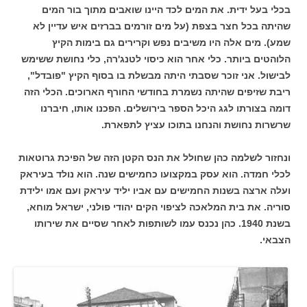
בכלי בעל ידית. את המים לכד היינו שואבים מתוך בור המים
שהיתה בכל חצר בצפת (על מים זורמים בברזים איש עדיין לא
שמע). מים אלה היו משיבים נפש וקרירים גם בימות הקיץ
הלוהטים ביותר. כלי אחר הוא כיסוי לטנג'רה, כלי נחושת ששימש
לבישול. אני זוכר שסבתי היתה מבשלת בו בסוף הקיץ "פובדל",
ריבת שזיפים שהיתה נשמרת בחודשי החורף הארוכים. הכלי הזה
דומה בצורתו לגג היכל הספר בירושלים. הפכנו אותו, חיברנו
שרשרות נחושת והנחנו בתוכו עציץ לתפארת.
ונחזור לשלמה כהן שחולל את הנס הקטן הזה של הפיכת גרוטאות
לכלי חמדה. הוא עסק במקצועו כחמישים שנה. הוא נולד בעיראק
ועלה ארצה בשנות החמישים עם אביו יליד עיראק ועם אמו ילידת
סוריה. את בית המלאכה לציפוי הקים יהודי פולני, ישראל מוחא,
בשנת 1940. כהן נכנס עמו לשותפות לאחר שסיים את שירותו
הצבאי.