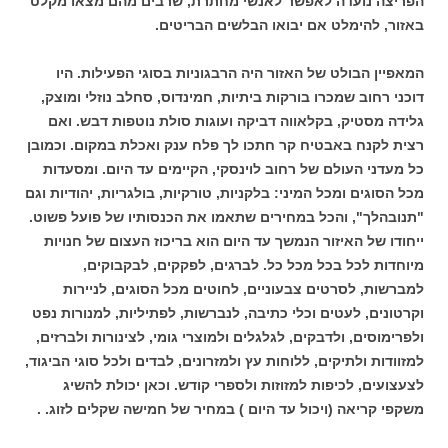
הפריצה נועדה לאפשר לאנשי מחתרת, שרבים מהם מצאו מקלט
באזור, להימלט אם יבואו הבלשים הבריטים.
המאפיין הבולט של האזור היה הרבגוניות בסוגי הפעילות. היו
דוכני רחוב שמכרו בורקות ביתיות, חמינדוס, סחלב נוזלי ומוצק,
גלידה מסטיק, בקלאווה דביקה ועוגות סולת נוטפות דבש. ואם
רצית לקנח באבטיח קר חתכו לך פלח ענק ואכלת במקום. וכמובן
כל מעדני העולם של רחוב לוינסקי, הקיימים עד היום. ומסעדות
מכל הסוגים ומכל המיני: בלקניות, טורקיות, בולגריות, יהודיות וגם
"תנובהלך", והכל במחירים שתאמו את הכנסותיו של פועל פשוט.
ייחודו של האיזור הנמשך עד היום הוא בריכוז העצום של חנויות
מיוחדות לכל בכל מכל כל. לברגים, לפקקים, לבקבוקים,
למברשות, לסרטים צבעוניים, לחוטים מכל הסוגים, לניירות
וקרטונים, לעטים וכלי כתיבה, לנברשות, לפתיליות, למנורות נפט
ולפרימוסים, ולדבקים, לגלגלים ולמוצרי גומי, לצינורות ולברזים,
למזוודות ולתיקים, ללוחות עץ ולמזרונים, לבדים ולכל סוגי הביגוד,
לצעצועים, לכיפות למזוזות ולספרי קודש. וכאן יכולת להשיג
משקפי קריאה (ויכול עד היום ) במחיר של חמישה שקלים לזוג. .