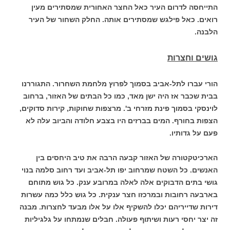
התייחסה לדרום העיר כאל החצר האחורית שמסתירים מעין
רואים. כאל פילגש שמסתירים אותה. החלק השחור של העיר
הלבנה.
גושים וחצרות
הורי עברו לתל-אביב בסמוך לפרוץ מלחמת השחרור. התגוררנו
בבית שכבר אז היה ישן מאד, כמו כל הבתים של האזור, ברחוב
לוינסקי בסמוך פינת מזרחי ב'. מרצפות שחוקות, קירות סדוקים,
הצפות בחורף. המים בברזים היו בצבע חלודה והביוב עלה לא
פעם על גדותיו.
הארכיטקטורה של האזור קבעה הרבה את טיב היחסים בין
האנשים. כל השטח שמרחוב יפו תל-אביב ועד רחוב סלמה בנוי
גושי בתים הדבוקים אלה לאלה במרובע ענק. כל גוש מתוחם
בארבעה רחובות ובמרכזו חצר ענקית. כל גוש כלל כמה עשרות
דירות שדייריהם יכלו להשקיף אלו על אלו מבעד לחצרות. מבנה
זה יצר יחסי רעות ושיתוף פעולה. חבלים שנמתחו על גלגיליות