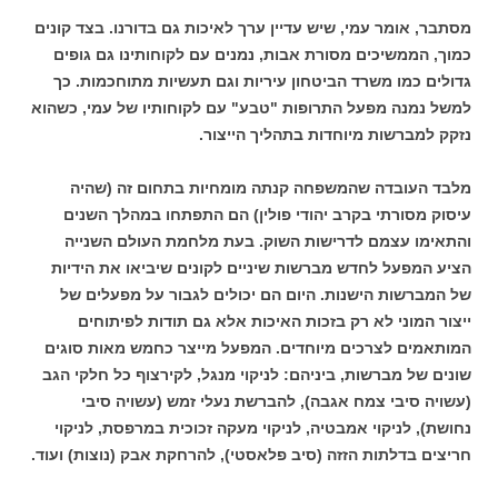
מסתבר, אומר עמי, שיש עדיין ערך לאיכות גם בדורנו. בצד קונים
כמוך, הממשיכים מסורת אבות, נמנים עם לקוחותינו גם גופים
גדולים כמו משרד הביטחון עיריות וגם תעשיות מתוחכמות. כך
למשל נמנה מפעל התרופות "טבע" עם לקוחותיו של עמי, כשהוא
נזקק למברשות מיוחדות בתהליך הייצור.
מלבד העובדה שהמשפחה קנתה מומחיות בתחום זה (שהיה
עיסוק מסורתי בקרב יהודי פולין) הם התפתחו במהלך השנים
והתאימו עצמם לדרישות השוק. בעת מלחמת העולם השנייה
הציע המפעל לחדש מברשות שיניים לקונים שיביאו את הידיות
של המברשות הישנות. היום הם יכולים לגבור על מפעלים של
ייצור המוני לא רק בזכות האיכות אלא גם תודות לפיתוחים
המותאמים לצרכים מיוחדים. המפעל מייצר כחמש מאות סוגים
שונים של מברשות, ביניהם: לניקוי מנגל, לקירצוף כל חלקי הגב
(עשויה סיבי צמח אגבה), להברשת נעלי זמש (עשויה סיבי
נחושת), לניקוי אמבטיה, לניקוי מעקה זכוכית במרפסת, לניקוי
חריצים בדלתות הזזה (סיב פלאסטי), להרחקת אבק (נוצות) ועוד.