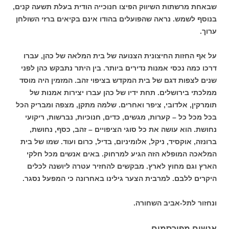
שבאחת מרשתות השיווק הפיצו חנוכייה הודית בעלת תשעה קנים,
בנוסף לשמש. נראה שהפועלים בהודו אינם בקיאים ברזי השולחן
ערוך.
על אף החזות החיצונית הצנועה של בית המלאה של כהן, עברו
דרכו כמה נכסי אמנות נדירים ביותר. בין היתר נתבקש כהן לפני
שנים לצפות דגם של בית המקדש בציפוי זהב. המזמין היה מוסד
ממלכתי בירושלים. תחת ידיו של כהן עברו יצירות אמנות של
תומרקין, אלדובי, ציפר ואחרים. שלמה מתקן, מצפה ומבריק הכל
בכל מכל כל – קערות, מגשים, כדים, חנוכיות, נברשות, ריקועי
נחושת. הוא עושה את כל סוגי הציפויים – זהב, כסף, נחושת,
ברונזה, אוקסיד, ניקל, אלומיניום, בדיל, כרום ועוד. שמו של בית
המלאכה המופלא הזה הגיע למרחוק. באים אנשים מכל חלקי
הארץ וגם מחוץ לארץ. מבקשים להחזיר עטרה ליושנה לכלים
היקרים ללבם. למרבית הצער גילינו באחרונה כי המפעל נסגר.
ונחזור לתל-אביב השחורה.
אנשים מפורסמים