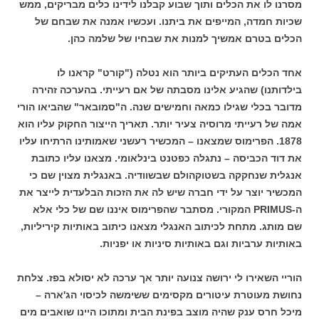
מסרנו לו את הכלים ותוך שבוע קבלנו לידינו כלים מבריקים, ממש
שכיות חמדה, המייפים את ביתנו. ועכשיו אמנה את שבחם של
הכלים בטרם אמשיך למנות את שבחיו של שלמה כהן.
אחד הכלים העתיקים ביותר הוא נטלה ("קורט" קראנו לו
בילדותנו) שהגיע אלינו מסבתה של אם רעייתי. בהערכה זהירה
מדובר בכלי שגילו כמאה וחמישים שנה. ה"סמובאר" שהביאו הורי
אמה של רעייתי מרוסיה צעיר יותר. תאריך הייצור החקוק עליו הוא
1878. הפרימוס שמצאנו – המכשיר רעשני שאמותינו הרתיחו עליו
את דוד הכביסה – נתגלה כפטנט בינלאומי. מצאנו עליו כתובת
אנגלית שנחקקה בשטוקהולם שבשוודיה. באנגלית מצוין שם כי
המכשיר יוצר על ידי חברה שיש לה את הזכות הבלעדית לייצר את
ה-PRIMUS המקורי. מסתבר שהפרימוס איננו שם של כלי אלא
שם מותג. מתחת לכיתוב האנגלי מצאנו כיתוב באותיות קיריליות,
באותיות ערביות וגם באותיות סיניות או יפניות.
הוריי השאירו לי ירושה צנועה יותר אך ערכה לא יסולא בפז. צלחת
נחושת מעוטרת עיטורים מקסימים ששימשה לכיסוי הג'ארה –
מיכל חרס ענק שהיה מוצב בפינת הבית ומתוכו היינו שואבים מים