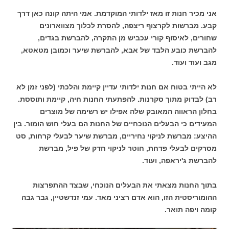
אני מכיר חנות זו מאז ילדותי המוקדמת. אמי היתה קונה כאן דרך
קבע. מברשות לקרצוף ריצפה, להסרת לכלוך מצווארונים
שחורים, לאיסוף קורי עכביש מן התקרה, להברשת בגדים,
להברשת כובע הלבד של אבא, להברשת שיער וכמובן מטאטא,
מגב ועוד ועוד.
לא הייתי בטוח אם חנות ילדותי עדיין קיימת והלכתי (לפני זמן לא
רב) לבדוק מתוך סקרנות. להפתעתי החנות חיה, קיימת ותוססת.
בחלון הראווה המאובק שלה אפילו יש רשימה של מוצרים
המעידים כי הבעלים הנוכחיים של החנות הם בעלי חוש הומור. בין
ההיצע: מברשת לניקוי נחיריים, מברשת שיער לבעלי קרחות, סט
מסרקים לבעלי פדחת, חוטר לניקוי חדק של פיל, מברשת
להברשת ג'יראפה, ועוד.
בתוך החנות מצאתי את הבעלים הנוכחי, שבצד ההתפרצות
ההומוריסטית הזו, הוא אדם רציני מאד. עמי זנדשטיין, גבר גבה
קומה ויפה תואר.