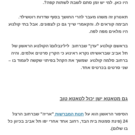
היו כאן. למי יש זמן סתם לשבת לשתות קפה?.
תאטרון זה משהו מעבר להרי החושך בסוף שדרות רוטשילד.
הבימה קוראים לו. והקאמרי שייך גם כן לצפונים. אבל בתי קולנוע
היו מלאים מפה לפה.
בראשם קולנוע "עדן" שברחוב לילינבלום\ הקולנוע הראשון של
תל אביב שבראשיתו נקרא ראינוע כי הקרין סרטים אלמים. והיה
ברחוב סלמה קולנוע שמשך את הקהל בפיתוי שקשה לעמוד בו –
שני סרטים בכרטיס אחד.
גם מטאטא ישן יכול לטאטא טוב
הסיפור הראשון הוא על
חנות המברשות
"אריה" שברחוב הרצל
24 (פינת סמטת בית הבד, רחוב אחד אחרי יפו תל אביב בכיוון כל
בו שלום).