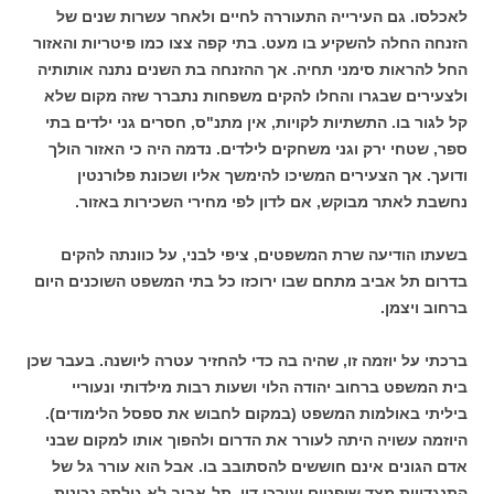
לאכלסו. גם העירייה התעוררה לחיים ולאחר עשרות שנים של
הזנחה החלה להשקיע בו מעט. בתי קפה צצו כמו פיטריות והאזור
החל להראות סימני תחיה. אך ההזנחה בת השנים נתנה אותותיה
ולצעירים שבגרו והחלו להקים משפחות נתברר שזה מקום שלא
קל לגור בו. התשתיות לקויות, אין מתנ"ס, חסרים גני ילדים בתי
ספר, שטחי ירק וגני משחקים לילדים. נדמה היה כי האזור הולך
ודועך. אך הצעירים המשיכו להימשך אליו ושכונת פלורנטין
נחשבת לאתר מבוקש, אם לדון לפי מחירי השכירות באזור.
בשעתו הודיעה שרת המשפטים, ציפי לבני, על כוונתה להקים
בדרום תל אביב מתחם שבו ירוכזו כל בתי המשפט השוכנים היום
ברחוב ויצמן.
ברכתי על יוזמה זו, שהיה בה כדי להחזיר עטרה ליושנה. בעבר שכן
בית המשפט ברחוב יהודה הלוי ושעות רבות מילדותי ונעוריי
ביליתי באולמות המשפט (במקום לחבוש את ספסל הלימודים).
היוזמה עשויה היתה לעורר את הדרום ולהפוך אותו למקום שבני
אדם הגונים אינם חוששים להסתובב בו. אבל הוא עורר גל של
התנגדויות מצד שופטים ועורכי דין. תל-אביב לא גילתה נכונות