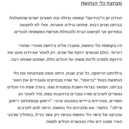
מצחצח כלי הנחושת
הורדנו מן ה"בוידעם" קופסה גדולה ובה חפצים ישנים שהתגלגלו
בביתנו שנים רבות. פתחנו וגילינו אוצרות. אולי לא לתצוגה
במוזיאון אך לקישוט הבית ולהנחלת מורשת המשפחה לנכדים.
היו בקופסה כלי נחושת, שעברו אלינו בירושה מהוריי ומהורי
רעייתי. כולם מכוסים ירוקת של שנים. רק לאחר שגירדנו מעט את
הירוקת ולמדנו לדעת משהו על הכלים הללו, שמחנו שמחה רבה.
בילדותנו הרחוקה, כל ערב שבת, היתה אמא מצחצחת את כלי
הנחושת בנוזל "בראסו", עד שהיו מבהיקים ומגבירים את האור
בביתנו, המואר בנרות השבת ובמנורת נפט. בערב פסח היו הכלים
נמסרים לערבים שהיו עוברים ברחובות צפת, מיד לאחר חג
הפורים, ומכריזים ביידיש במבטא ערבי: "וייסען קעסאלאך וייסען
פיילה". כלומר: אנו מלבינים כלי נחושת. היתה להם לערבים
טכניקה של ציפוי כלי נחושת בציפוי דק עשוי בדיל, בתהליך שרבני
העיר סמכו ידם עליו כהכשרת הכלים לפסח.