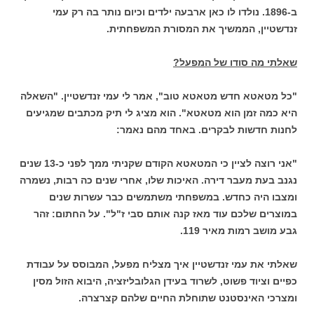
ב-1896. נולדו לו כאן ארבעה ילדים וכיום נותר בה רק עמי
זנדשטיין, הממשיך את המסורת המשפחתית.
שאלתי מה סודו של המפעל?
"כל מטאטא חדש מטאטא טוב", אמר לי עמי זנדשטיין. "השאלה
היא כמה זמן הוא מטאטא". הוא מציג לי תיק מכתבים שמגיעים
לחנות חדשות לבקרים. באחד מהם נאמר:
"אני רוצה לציין כי המטאטא הקודם שקניתי ממך לפני כ-13 שנים
נגנב בעת מעבר דירה. האיכות שלו, אחרי שנים כה רבות, נשמרה
ומצבו היה כחדש. במשפחתי משתמשים כבר עשרות שנים
במוצרים שלכם עוד מאז קנה אותם סבי ז"ל". על החתום: זהר
גבע מושב רמות מאיר 119.
שאלתי את עמי זנדשטיין איך מצליח מפעל, המבוסס על עבודת
כפיים וציוד פשוט, לשרוד בעידן הגלובליזציה, היבוא הזול מסין
ומצרכי האינסטנט שתוחלת החיים שלהם קצרצרה.