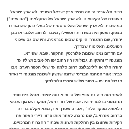
דרום תל-אביב הייתה תמיד ארץ ישראל השנייה. לא ארץ ישראל
העובדת של הקיבוצים. לא ארץ ישראל של החקלאים ("הבועזים")
במושבות. לא ארץ ישראל האליטיסטית של בעלי ההון שהתגוררו
בצפון. הצפון היה בשדרות רוטשילד, מעבר לרחוב אלנבי או בבן
יהודה, שם התגוררו הייקים שבאו מגרמניה. והיו שם גם שיכוני
הפועלים, האליטות שבדרך.
עם הדרום נמנו שכונות פלורנטין, התקווה, שבזי, שפירא,
מונטפיורי והתקווה. גבולותיו היו רחוב יפו תל-אביב ושוליו עד
יהודה הלוי או לילינבלום; רחוב סלמה עד שולי הכפר הערבי אבו
כביר; אזור המחנה הבריטי שרונה שנשק לשכונת מונטפיורי ואזור
הגבול עם יפו – רחוב שלוש ומרכז וולובלסקי.
לאזור הזה היה גם אופי פוליטי והוא נטה ימינה. מנהל בית ספר
תחכמוני בו למדתי היה אביו של דוד רזיאל, מפקד הארגון הצבאי
הלאומי. מפקד הלח"י, אברם שטרן יאיר, מצא מקלט בדירה
ברחוב מזרחי ב', שם נרצח. לאחר מותו פרצו דיירי האזור את
הקירות שחצצו בין החלקות השונות שבתוך החצרות המרכזיים.