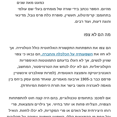
כמעט מאה שנים
מהיום. הספר נכתב בידי שורה של מומחים בעלי שם עולמי
בתחומם: קרימינולוג, תעשיין, סופרת כלת פרס נובל, מדינאי
והוגה דעות, ועוד רבים.
מה הם לא צפו
הם צפו את התפתחות התקשורת האלחוטית כולל הטלוויזיה. אך
לא חזו את
השפעותיה על הכלכלה והחברה.
הם נבאו כי צפוי
שוויון לנשים, אך לא העלו בדעתם התמוטטות האימפריות
הקולוניאליות. הם לא יכלו לנחש את הטרנזיסטור, המחשב,
האנטיביוטיקה והפצצה האטומית. (למרות שאלברט אינשטיין
פרסם כבר ב-1905 ארבעה מאמרים, שאחד מהם עסק ביחס בין
מאסה לאנרגיה והשני בישר את תורת היחסות המיוחדת).
אם לסכם: בתחומים טכנולוגיים, בהם היה קצה חוט להתפתחות
הצפויה, הצליחו פחות או יותר בחיזוי. אך גילויים והמצאות, פרי
רוחו היצירתית של האדם או פרי המקריות, לא יכלו לחזות. הואיל
וכל אחת מן ההמצאות הללו, השפיעו השפעה עמוקה על תהליכים