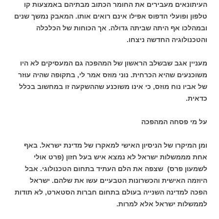
העיתונאים מעבירים את החומר הכתוב מבתיהם באמצעות קו
טלפון ופועלי הדפוס אפילו אינם רואים אותו. המאבק נמשך שנים
ובמהלכו אף היתה שביתה גדולה. אך הכוחות של הכלכלה
והטכנולוגיה החדשה ניצחו.
מעניין אגב שבשלב הראשון של המהפכה גם המעסיקים לא היו
משוכנעים שהיא הכרחית. נוני מוזס אמר לי, בתקופה שהיה עוזר
של אביו נוח מוזס, כי אינו משוכנע שההשקעה זו במחשוב בכלל
כדאית.
על מי פסחה המהפכה
ומן המיקרו של הניסיון האישי למאקרו של מדינת ישראל. באף
אחת מממשלות ישראל לא נמצא איש בעל חזון (פרט אולי
לשמעון פרס) שצפה את הלם העתיד בתחום הטכנולוגי. אבל
היוזמה האישית והכשרונות הטבעיים עשו את שלהם. ישראל
הפכה למדינה השנייה בעולם בתחום חברות הסטארט, לא תודות
לממשלות ישראל אלא למרות.