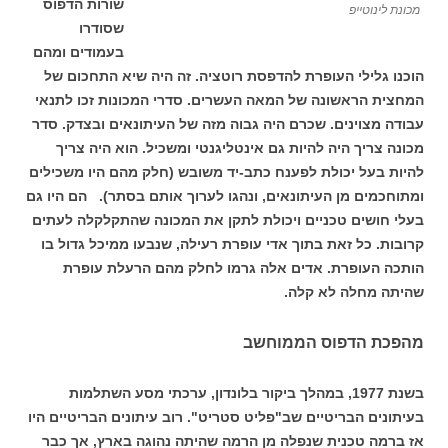
שורות הדפוס
מכונת לינוטייפ
שסודרו
בעמודים ומהם
הוכנו גלילי העופרת להדפסת רוטציה. זה היה שיא התחכום של
המחצית הראשונה של המאה העשרים. סדרי המכונות זכו לתנאי
עבודה מצוינים. שכרם היה גבוה מזה של העיתונאים ובצדק. סדר
מכונה צריך היה להיות גם אינטליגנטי ומשכיל. הוא היה צריך
להיות בעל יכולת לפענח כתב-יד משובש (חלק מהם היו משכילים
ומתוחכמים מן העיתונאים, ונהגו לערוך אותם בסתר). הם היו גם
בעלי חושים טכניים ויכולת לתקן את המכונה שהתקלקלה לעתים
קרובות. כל זאת בתוך אדי עופרת רעילה, שנבעו ממיכל גדול בו
הותכה העופרת. אדים אלה גרמו לחלק מהם הרעלת עופרת
שהיתה מחלה לא קלה.
מהפכת הדפוס הממוחשב
בשנת 1977, במהלך ביקור בלונדון, ערכתי מסע השתלמות
בעיתונים הבריטיים שב"פליט סטריט". רוב עיתונים הבריטיים היו
אז ברמה טכנית שנפלה מן הרמה שהיתה נהוגה בארץ, אך כבר