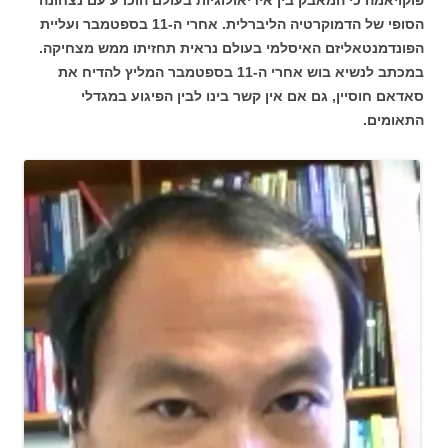
פוקויאמה כי המאבק בין אידיאולוגיות בעולם הוכרע עם נצחונה
הסופי של הדמוקרטיה הליברלית. אחרי ה-11 בספטמבר ועליית
הפונדמנטאליזם האיסלמי בעולם נראית תחזיתו ממש מצחיקה.
במכתב לנשיא בוש אחרי ה-11 בספטמבר המליץ להדיח את
סאדאם חוסיין, גם אם אין קשר בינו לבין הפיגוע במגדלי
התאומים.