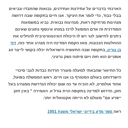
הארכתי בדברים על עתידנות ועתידנים, נבואות שהתבדו ונביאים
בבלי כבוד, כדי לומר את העיקר. אנו חיים בתקופה שבה דרושה
מנהיגות מרחיקת ראות, מנהיגות נבואית. נביא במשמעות
המודרנית זה אדם המסוגל לרכז במוחו אינסוף נתונים שאינם
ניתנים לחישוב לוגי ויש לו היכולת האינטואיטיבית להחליט את
ההחלטות הנכונות. מאז הקמת המדינה היה מנהיג אחד כזה,
דוד
בן גוריון.
בתקופה שבה התעשיה הישראלית יכלה בקושי לייצר זוג
אופניים הוא חזה ויזם פיתוח נשק גרעיני.
כל התיאור שהבאתי למעלה מעורר חרדות כבדות לגבי סיכויי
הישרדותנו בעולם המטורף בו אנו חיים. ראש הממשלה בפועל,
אהוד אולמרט, לא הוכיח עד כה שום יכולת הנדרשת ממנהיג בעל
חזון, הדרוש למדינה בתקופה הרת גורל זו. האמירה " באין חזון
ייפרע עם" מעולם לא הייתה אקטואלית יותר.
ראה
ספר מדע בידיוני ישראלי משנת 1951