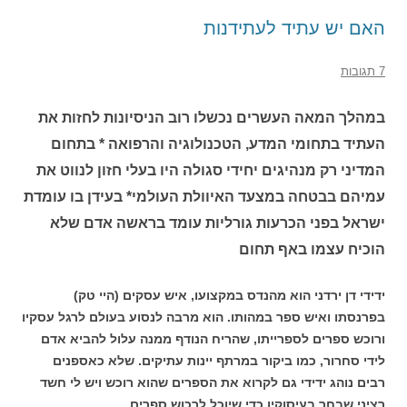
האם יש עתיד לעתידנות
7 תגובות
במהלך המאה העשרים נכשלו רוב הניסיונות לחזות את
העתיד בתחומי המדע, הטכנולוגיה והרפואה * בתחום
המדיני רק מנהיגים יחידי סגולה היו בעלי חזון לנווט את
עמיהם בבטחה במצעד האיוולת העולמי* בעידן בו עומדת
ישראל בפני הכרעות גורליות עומד בראשה אדם שלא
הוכיח עצמו באף תחום
ידידי דן ירדני הוא מהנדס במקצועו, איש עסקים (היי טק)
בפרנסתו ואיש ספר במהותו. הוא מרבה לנסוע בעולם לרגל עסקיו
ורוכש ספרים לספרייתו, שהריח הנודף ממנה עלול להביא אדם
לידי סחרור, כמו ביקור במרתף יינות עתיקים. שלא כאספנים
רבים נוהג ידידי גם לקרוא את הספרים שהוא רוכש ויש לי חשד
רציני שבחר בעיסוקיו כדי שיוכל לרכוש ספרים.