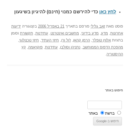
לחץ כאן
כדי להירשם כ
מנוי (חינם) להיגיון בשיגעון
פוסט
מאת
זאב גלילי
פורסם בתאריך
21 באפריל 2006
בקטגוריה
ידיעות
אחרונות
,
מדע
,
מדע בידיוני
,
מחשבים ואינטרנט
,
עתידנות
,
תקשורת
וסומן
בתגיות
אלווין טופלר
,
הרמן קהאן
,
ז'ול ורן
,
חיזוי העתיד
,
חיזוי טכנולוגי
,
מהפכת הדפוס הממוחשב
,
נתניהו וסולבן
,
עתידנות
,
פוקויאמה
,
קץ
ההיסטוריה
.
חיפוש באתר
ברשת
באתר