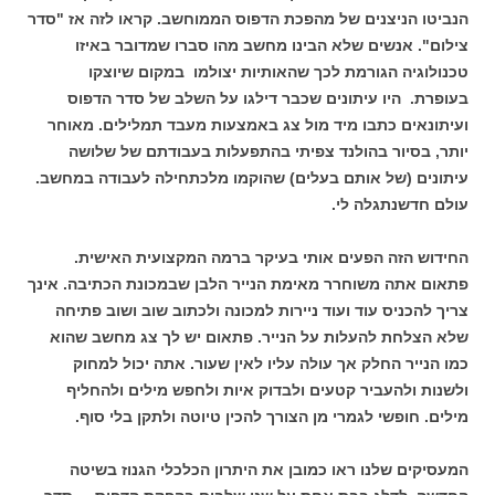
הנביטו הניצנים של מהפכת הדפוס הממוחשב. קראו לזה אז "סדר
צילום". אנשים שלא הבינו מחשב מהו סברו שמדובר באיזו
טכנולוגיה הגורמת לכך שהאותיות יצולמו במקום שיוצקו
בעופרת. היו עיתונים שכבר דילגו על השלב של סדר הדפוס
ועיתונאים כתבו מיד מול צג באמצעות מעבד תמלילים. מאוחר
יותר, בסיור בהולנד צפיתי בהתפעלות בעבודתם של שלושה
עיתונים (של אותם בעלים) שהוקמו מלכתחילה לעבודה במחשב.
עולם חדשנתגלה לי.
החידוש הזה הפעים אותי בעיקר ברמה המקצועית האישית.
פתאום אתה משוחרר מאימת הנייר הלבן שבמכונת הכתיבה. אינך
צריך להכניס עוד ועוד ניירות למכונה ולכתוב שוב ושוב פתיחה
שלא הצלחת להעלות על הנייר. פתאום יש לך צג מחשב שהוא
כמו הנייר החלק אך עולה עליו לאין שעור. אתה יכול למחוק
ולשנות ולהעביר קטעים ולבדוק איות ולחפש מילים ולהחליף
מילים. חופשי לגמרי מן הצורך להכין טיוטה ולתקן בלי סוף.
המעסיקים שלנו ראו כמובן את היתרון הכלכלי הגנוז בשיטה