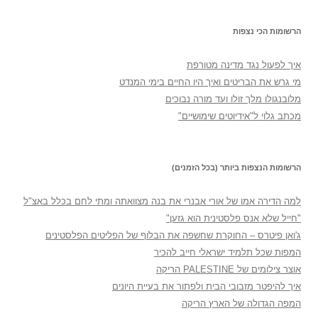
הרשומות הכי נצפות
איך לפעול נגד מדינה מטורפת
מי גרש את הבריטים ואיך היו החיים בימי המנדט
מלובנגולו מלך זולו ועד מורה נבוכים
מכתב גלוי ל"אידיוטים שימושיים"
הרשומות הנצפות ביותר (בכל הזמנים)
למה הדירה אמו של אורי אבנרי את בנה מצוואתה ומתי לחם בכלל באצ"ל
"חייל שלא אנס פלסטינית הוא גזען"
ג'ואן פיטרס – החוקרת שחשפה את הבלוף של הפליטים הפלסטינים
המפות שכל תלמיד ישראלי חייב להכיר
אוצר צילומים של PALESTINE הריקה
איך להיפטר מזבובי הבית ולפתור את בעיית היונים
המפה הגדולה של הארץ הריקה