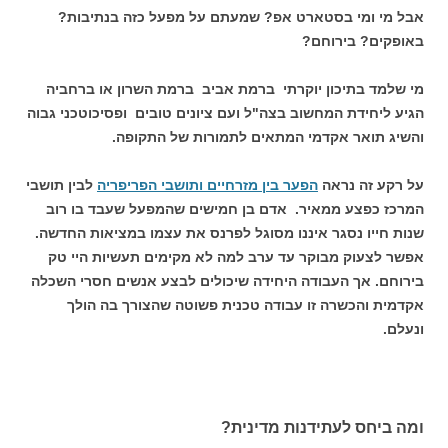
אבל מי ומי בסטארט אפ? שמעתם על מפעל כזה בנתיבות?
באופקים? בירוחם?
מי שלמד בתיכון יוקרתי ברמת אביב ברמת השרון או ברחביה
הגיע ליחידת המחשוב בצה"ל ועם ציונים טובים ופסיכוטכני גבוה
והשיג תואר אקדמי המתאים לתמורות של התקופה.
על רקע זה נראה
הפער בין מזרחיים ותושבי הפריפריה
לבין תושבי
המרכז כפצע ממאיר. אדם בן חמישים שהמפעל שעבד בו רוב
שנות חייו נסגר איננו מסוגל לפרנס את עצמו במציאות החדשה.
אפשר לצעוק מבוקר עד ערב למה לא מקימים תעשיות היי טק
בירוחם. אך העבודה היחידה שיכולים לבצע אנשים חסרי השכלה
אקדמית והכשרה זו עבודה טכנית פשוטה שהצורך בה הולך
ונעלם.
ומה ביחס לעתידנות מדינית?