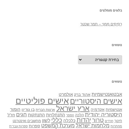
בלוגים מומלצים
רְסִיסִים מִמֶנִי – תמר שכטר
נושאים
נושאים
נושאים
אבטואנטישמיות
אולמרט
אהוד ברק
אישים פוליטיים
אישים היסטוריים
ארץ ישראל
אקדמיה
בן גוריון
הומור
אנטישמיות
ארצות הברית
היסטוריה יהודית
חגים
התנתקות
התנחלויות
חז"ל
הלכה
הספר
יהדות
כללי
טרור
לשון
כלכלה
מחשבים ואינטרנט
חינוך
חרדים
מלחמות ישראל
מערכת המשפט
ספרות
מחתרות
ספרות עברית