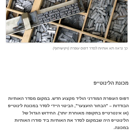
כך נראה תא אותיות לסדר דפוס עופרת (ויקישיתוף)
מכונת הלינוטייפ
דפוס העופרת המודרני הוליד מקצוע חדש. במקום מסדר האותיות
הבודדות – "הבחור הזעצער", הביטוי היידי לסדר במכונת לינוטייפ
(או אינטרטייפ בתקופה מאוחרת יותר). החידוש הגדול של
הלינוטייפ היה שבמקום לסדר את האותיות ביד סודרו האותיות
במכונה.