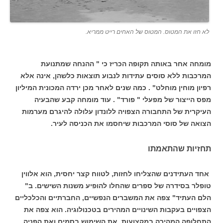
לא חזו את המטוס. המטוס של האחים רייט ממריא.
מומחה אחר באותה תקופה הכריז כי " ההנחה שמתנועת
המרכבות ללא סוסים עתידות לנבוע תוצאות כלשהן, אינה אלא
רפיון מוחין מוחלט" . כמה שנים לאחר מכן ירדה המכונית המיליון
מפס הייצור של מפעלי " פורד" . עוד מומחה קבע שהבעיה
העיקרית של התחבורה הצפויה ללונדון עלולה להיגרם מערמות
הצואה של סוסי המרכבות שיחסמו את הכניסה לעיר.
תחזיות שהתאמתו
אחד העתידנים שהצליחו לחזות, לטווח קצר יחסית, הוא אלווין
טופלר בסידרה של ספרים שהחלו להופיע משנות השישים. ב"
הלם העתיד" צפה את המשברים הנפשיים, החברתיים והכלכליים
הצפויים בעקבות השינויים המהירים בטכנולוגיה. הוא צפה את
התחלופה המהירה במקצועות, את השימוש בסמים ואת הפניה