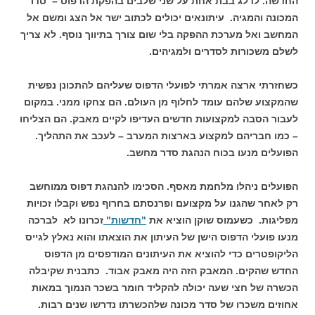
החדשה. לדלג בבת אחת על שני שלבים בהפקת הדפוס – סדר
המכונה והמגיה. עיתונאים יכולים לכתוב ישר אל הצג ומשם אל
המחשב ואל מערכת ההפקה בלי שום צורך בתיווך נוסף. לא צריך
לשלם משכורות לסדרים ולמגיהים.
כשחזרתי ארצה אמרתי לפועלי הדפוס שעליהם להתכונן נפשית
שהמקצוע שלהם עומד לחלוף מן העולם. הם צחקו ממני. במקום
לעבור הסבה למקצועות חדשים העדיפו לקיים מאבק. הם הצליחו
– כמו חבריהם למקצוע בארצות המערב – לעכב את התהליך.
הפועלים מנעו בכוח הנהגת סדר מחשב.
הפועלים ניהלו מלחמת מאסף. הסכימו להנהגת דפוס ממוחשב
רק לאחר שהגנו על מקצועם ופרנסתם בחרוף נפש וקבלו זכויות
מפליגות. כשעמוס שוקן הוציא את
"חדשות"
זכרונו לא לברכה
מנעו פועלי הדפוס הישן של העיתון את הוצאתו והוא נאלץ לגייס
הליקופטרים כדי להוציא את העיתונים המודפסים מן הדפוס
החדש שהקים. המאבק הזה היה מאבק אבוד. כתבנית שקיבלה
הכשרה של חצי שעה יכולה להקליד חומר בשכר הנמוך במאות
אחוזים משכרו של סדר מכונה שלהכשרתו נדרשו שנים רבות.