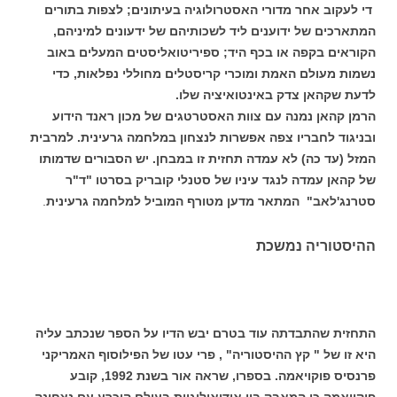
די לעקוב אחר מדורי האסטרולוגיה בעיתונים; לצפות בתורים
המתארכים של ידוענים ליד לשכותיהם של ידעונים למיניהם,
הקוראים בקפה או בכף היד; ספיריטואליסטים המעלים באוב
נשמות מעולם האמת ומוכרי קריסטלים מחוללי נפלאות, כדי
לדעת שקהאן צדק באינטואיציה שלו.
הרמן קהאן נמנה עם צוות האסטרטגים של מכון ראנד הידוע
ובניגוד לחבריו צפה אפשרות לנצחון במלחמה גרעינית. למרבית
המזל (עד כה) לא עמדה תחזית זו במבחן. יש הסבורים שדמותו
של קהאן עמדה לנגד עיניו של סטנלי קובריק בסרטו "ד"ר
סטרנג'לאב" המתאר מדען מטורף המוביל למלחמה גרעינית
.
ההיסטוריה נמשכת
התחזית שהתבדתה עוד בטרם יבש הדיו על הספר שנכתב עליה
היא זו של " קץ ההיסטוריה" , פרי עטו של הפילוסוף האמריקני
פרנסיס פוקויאמה. בספרו, שראה אור בשנת 1992, קובע