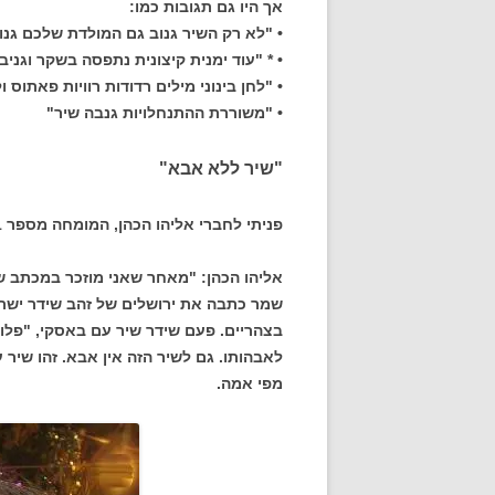
אך היו גם תגובות כמו:
• "לא רק השיר גנוב גם המולדת שלכם גנו
• * "עוד ימנית קיצונית נתפסה בשקר וגניב
• "לחן בינוני מילים רדודות רוויות פאתוס 
• "משוררת ההתנחלויות גנבה שיר"
"שיר ללא אבא"
פניתי לחברי אליהו הכהן, המומחה מספר 1 לזמר הישראלי, וביקשתי לשמוע את דעתו בעניין.
אליהו הכהן: "מאחר שאני מוזכר במכתב של
שמר כתבה את ירושלים של זהב שידר ישראל
בצהריים. פעם שידר שיר עם באסקי, "פלו
לאבהותו. גם לשיר הזה אין אבא. זהו שיר
מפי אמה.