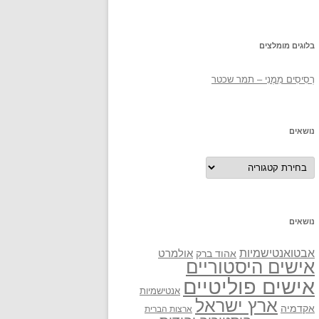
בלוגים מומלצים
רְסִיסִים מִמֶנִי – תמר שכטר
נושאים
נושאים
נושאים
אבטואנטישמיות
אולמרט
אהוד ברק
אישים היסטוריים
אישים פוליטיים
אנטישמיות
ארץ ישראל
אקדמיה
ארצות הברית