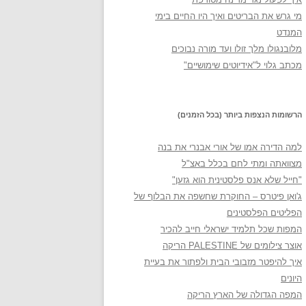
מי גרש את הבריטים ואיך היו החיים בימי
המנדט
מלובנגולו מלך זולו ועד מורה נבוכים
מכתב גלוי ל"אידיוטים שימושיים"
הרשומות הנצפות ביותר (בכל הזמנים)
למה הדירה אמו של אורי אבנרי את בנה
מצוואתה ומתי לחם בכלל באצ"ל
"חייל שלא אנס פלסטינית הוא גזען"
ג'ואן פיטרס – החוקרת שחשפה את הבלוף של
הפליטים הפלסטינים
המפות שכל תלמיד ישראלי חייב להכיר
אוצר צילומים של PALESTINE הריקה
איך להיפטר מזבובי הבית ולפתור את בעיית
היונים
המפה הגדולה של הארץ הריקה