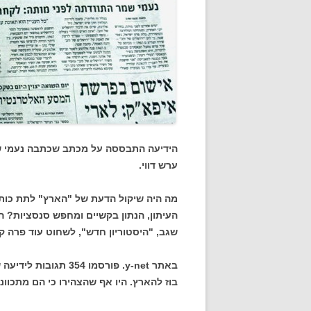
הידיעה התבססה על מכתב שכתבה נעמי שמ
ערש דווי.
מה היה שיקול הדעת של "הארץ" לתת כות
העיתון, הנתון בקשיים ומחפש סנסציות? ה
שגב, "היסטוריון חדש", לשחוט עוד פרה ק
באתר y-net. פורסמו 4
בוז להארץ. היו אף שהצהירו כי הם מתכווני