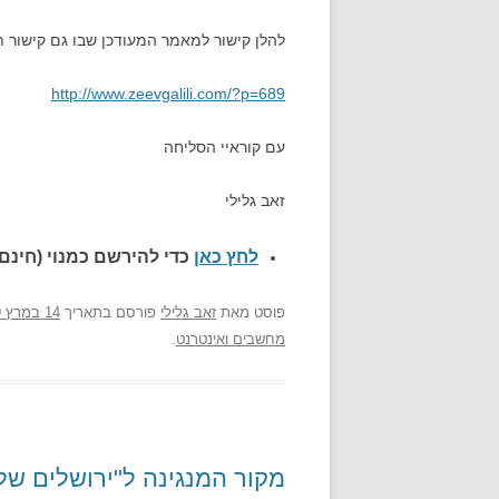
להלן קישור למאמר המעודכן שבו גם קישור ת
http://www.zeevgalili.com/?p=689
עם קוראיי הסליחה
זאב גלילי
לחץ כאן
כדי להירשם כ
מנוי (חינם)
פוסט
מאת
זאב גלילי
פורסם בתאריך
14 במרץ 2009
מחשבים ואינטרנט
.
מקור המנגינה ל"ירושלים של