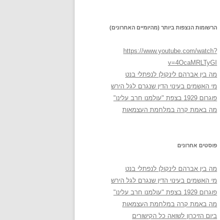
הרשומות הנצפות ביותר (מהיומיים האחרונים)
https://www.youtube.com/watch?
v=4OcaMRLTyGI
מה בין אברהם לינקולן לנפתלי בנט
מי האשמים בעינוי הדין שנגרם לגל הירש
פוגרום 1929 בצפת "עולמנו חרב עלינו"
מה באמת קרה במלחמת העצמאות
פוסטים אחרונים
מה בין אברהם לינקולן לנפתלי בנט
מי האשמים בעינוי הדין שנגרם לגל הירש
פוגרום 1929 בצפת "עולמנו חרב עלינו"
מה באמת קרה במלחמת העצמאות
ביום הזיכרון לשואה כל הקישורים