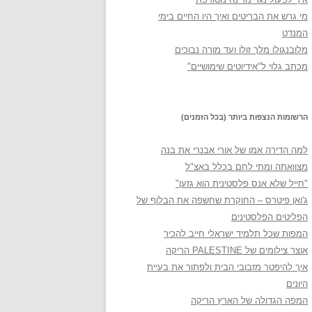
מי גרש את הבריטים ואיך היו החיים בימי
המנדט
מלובנגולו מלך זולו ועד מורה נבוכים
מכתב גלוי ל"אידיוטים שימושיים"
הרשומות הנצפות ביותר (בכל הזמנים)
למה הדירה אמו של אורי אבנרי את בנה
מצוואתה ומתי לחם בכלל באצ"ל
"חייל שלא אנס פלסטינית הוא גזען"
ג'ואן פיטרס – החוקרת שחשפה את הבלוף של
הפליטים הפלסטינים
המפות שכל תלמיד ישראלי חייב להכיר
אוצר צילומים של PALESTINE הריקה
איך להיפטר מזבובי הבית ולפתור את בעיית
היונים
המפה הגדולה של הארץ הריקה