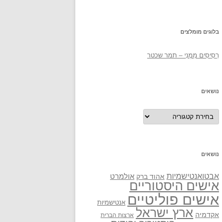
בלוגים מומלצים
רְסִיסִים מִמֶנִי – תמר שכטר
נושאים
נושאים
נושאים
אבטואנטישמיות
אולמרט
אהוד ברק
אישים היסטוריים
אישים פוליטיים
אנטישמיות
ארץ ישראל
אקדמיה
ארצות הברית