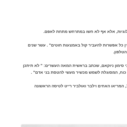
ולוגיות, אלא אף לא חשו במתרחש מתחת לאפם.
איו: " אין כל אפשרות להעביר קול באמצעות חוטים" . עשר שנים
טלפון.
 סימון ניוקאם, שכתב בראשית המאה העשרים: " לא תיתכן
ת כוח, המסוגלת לשמש מכשיר מעשי להטסת בני אדם" .
כמה שנים לאחר מכן, ב-17 בדצמבר 1903, המריאו האחים וילבר ואולביר רייט לטיסה הראשונה