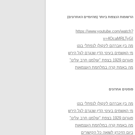
הרשומות הנצפות ביותר (מהיומיים האחרונים)
https://www.youtube.com/watch?
v=4OcaMRLTyGI
מה בין אברהם לינקולן לנפתלי בנט
מי האשמים בעינוי הדין שנגרם לגל הירש
פוגרום 1929 בצפת "עולמנו חרב עלינו"
מה באמת קרה במלחמת העצמאות
פוסטים אחרונים
מה בין אברהם לינקולן לנפתלי בנט
מי האשמים בעינוי הדין שנגרם לגל הירש
פוגרום 1929 בצפת "עולמנו חרב עלינו"
מה באמת קרה במלחמת העצמאות
ביום הזיכרון לשואה כל הקישורים