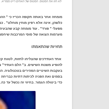
לא חזו את המטוס. המטוס של האחים רייט ממריא.
מומחה אחר באותה תקופה הכריז כי " הה
כלשהן, אינה אלא רפיון מוחין מוחלט" . כ
מפעלי " פורד" . עוד מומחה קבע שהבעיה 
מערמות הצואה של סוסי המרכבות שיחסמו
תחזיות שהתאמתו
אחד העתידנים שהצליחו לחזות, לטווח קצ
להופיע משנות השישים. ב" הלם העתיד" צ
בעקבות השינויים המהירים בטכנולוגיה. 
בסמים ואת הפניה לכיתות דתיות כבריחה מ
כדי ביטולה הגמור. בחיזוי זה נכשל עד כה.