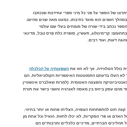
תרונו של הספר על פני כל מיני ספרי עתידנות שנכתבו
מהלך השנים הוא מועד כתיבתו, כמעט מאה שנים מהיום.
ספר נכתב בידי שורה של מומחים בעלי שם עולמי
תחומם: קרימינולוג, תעשיין, סופרת כלת פרס נובל, מדינאי
הוגה דעות, ועוד רבים.
כולל הטלוויזיה. אך לא חזו את
השפעותיה על הכלכלה
אך לא העלו בדעתם התמוטטות האימפריות הקולוניאליות. הם
אנטיביוטיקה והפצצה האטומית. (למרות שאלברט אינשטיין
אמרים, שאחד מהם עסק ביחס בין מאסה לאנרגיה והשני בישר את תורת
קצה חוט להתפתחות הצפויה, הצליחו פחות או יותר בחיזוי.
ל האדם או פרי המקריות, לא יכלו לחזות. הואיל וכל אחת מן
תהליכים חברתיים, מדיניים כלכליים ותרבותיים הם