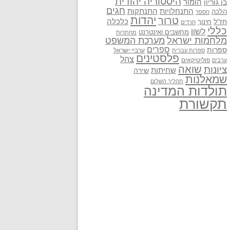
היסטוריה יהודית
בן גוריון
הומור
חגים
התנתקות
התנחלויות
הלכה
הספר
יהדות
טרור
חז"ל
כלכלה
חינוך
חרדים
כללי
לשון
מחשבים ואינטרנט
מחתרות
מלחמות ישראל
מערכת המשפט
ספרים
ספרות
ערביי ישראל
ספרות עברית
פלסטינים
צהל
פוליטיקאים
ערבים
שואה
ציונות
שחיתות
שירה
שמאלנות
תהליך השלום
תולדות המדינה
תקשורת