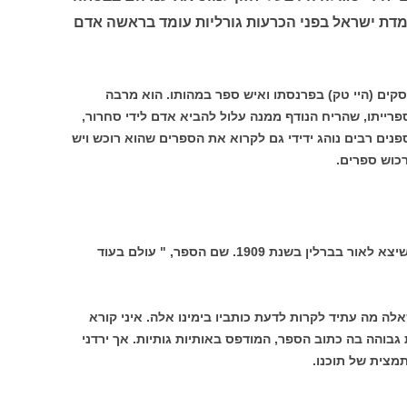
ומדת ישראל בפני הכרעות גורליות עומד בראשה אדם
עסקים (היי טק) בפרנסתו ואיש ספר במהותו. הוא מרבה
פרייתו, שהריח הנודף ממנה עלול להביא אדם לידי סחרור,
פנים רבים נוהג ידידי גם לקרוא את הספרים שהוא רוכש ויש
רכוש ספרים.
בימים אלה הראה לי ספר נדיר שברשותו, שיצא לאור בברלין בשנת 1909. שם הספר, " עולם בעוד
Die), והוא עוסק בשאלה מה עתיד לקרות לדעת כותביו בימינו אלה. איני קורא
גבוהה בה כתוב הספר, המודפס באותיות גותיות. אך ירדני
מצית של תוכנו.