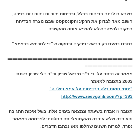
כשבאים לנתח בדיחות בכלל, ובדיחות יהודיות ויהודוניות בפרט,
חשוב מאד לבדוק את הרקע והקונטקסט שבם נוצרה הבדיחה
במקור ולהיזהר שלא להוציא אותה מהקשרה.
כתבנו כמעט רק בראשי פרקים ובתקוה ש״די לחכימא ברמיזא״.
==================================================
===================
מאמר זה נכתב על ידי ד"ר מיכאל שריון וד"ר נילי שריון בשנת
2003 בתגובה למאמרי
"יחסי חמות כלה בבדיחות על אמא פולניה"
http://www.zeevgalili.com/?p=393
תגובה זו אבדה בשעתה ונמצאה בימים אלה. בשל איכות התגובה
והעובדה שלא איבדה מאקטואליותה החלטתי לפרסמה כמאמר
נפרד, למרות השנים שחלפו מאז נכתבו הדברים.