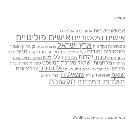
נושאים
אבטואנטישמיות
אולמרט
אהוד ברק
אישים פוליטיים
אישים היסטוריים
ארץ ישראל
אקדמיה
בן גוריון
הומור
אנטישמיות
ארצות הברית
היסטוריה יהודית
חגים
התנתקות
התנחלויות
חז"ל
הלכה
הספר
יהדות
כללי
טרור
לשון
כלכלה
מחשבים ואינטרנט
חינוך
חרדים
מלחמות ישראל
מערכת המשפט
ספרות
מחתרות
ספרות עברית
פלסטינים
ציונות
ספרים
צהל
ערביי ישראל
פוליטיקאים
ערבים
שואה
שמאלנות
שחיתות
שירה
תהליך השלום
תקשורת
תולדות המדינה
תנאי שימוש
פועל על WordPress