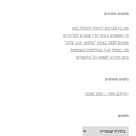
פוסטים אחרונים
מה בין אברהם לינקולן לנפתלי בנט
מי האשמים בעינוי הדין שנגרם לגל הירש
פוגרום 1929 בצפת "עולמנו חרב עלינו"
מה באמת קרה במלחמת העצמאות
ביום הזיכרון לשואה כל הקישורים
בלוגים מומלצים
רְסִיסִים מִמֶנִי – תמר שכטר
נושאים
נושאים