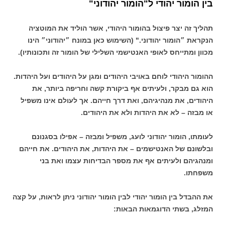
בין הומור יהודי ל"הומור יהודוני"
תהליך זה יצר פיצול בהומור היהודי, אשר הוליד את המוטציה
הנקראת ״הומור יהודוני." (השימוש כאן במונח ״יהודוני״ הינו
מכוון ומתייחס לאופי האנטישמי השלילי של הומור זה ותכונותיו).
ההומור היהודי לוחם באויבי היהודים ומגן על היהודים ועל היהדות.
הוא גם מבקר, ולעיתים אף ביקורת קשה וחריפה ביותר, את
היהודים, את מנהיגיהם, ואת דרך חייהם. אך לעולם אינו משפיל
או מבזה – לא את היהדות ולא את היהודים.
לעומתו, הומור יהודוני לועג, משפיל ומבזה – אפילו בסגנונם
ובלשונם של האנטישמים – את היהדות, את היהודים. את חייהם
ומנהגיהם ולעיתים אף את מספר הבדיחות עצמו ואת בני
משפחתו.
את ההבדל בין הומור יהודי לבין הומור יהודוני ניתן לראות, על קצה
המזלג, בשתי הדוגמאות הבאות: