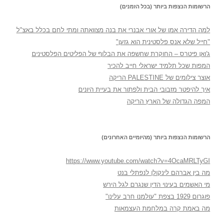
הרשומות הנצפות ביותר (בכל הזמנים)
למה הדירה אמו של אורי אבנרי את בנה מצוואתה ומתי לחם בכלל באצ"ל
"חייל שלא אנס פלסטינית הוא גזען"
ג'ואן פיטרס – החוקרת שחשפה את הבלוף של הפליטים הפלסטינים
המפות שכל תלמיד ישראלי חייב להכיר
אוצר צילומים של PALESTINE הריקה
איך להיפטר מזבובי הבית ולפתור את בעיית היונים
המפה הגדולה של הארץ הריקה
הרשומות הנצפות ביותר (מהיומיים האחרונים)
https://www.youtube.com/watch?v=4OcaMRLTyGI
מה בין אברהם לינקולן לנפתלי בנט
מי האשמים בעינוי הדין שנגרם לגל הירש
פוגרום 1929 בצפת "עולמנו חרב עלינו"
מה באמת קרה במלחמת העצמאות