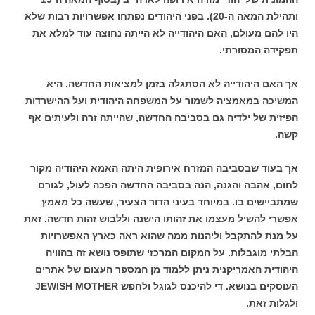
ותהילת המאה ה-20). בפני היהודים נפתחו אפשרויות רבות שלא
היו להם מעולם, האם היהודייה לא הייתה נחוצה עוד למלא את
תפקידה המסורתי.
אך האם היהודייה לא הסתגלה בזמן למציאות החדשה. היא
המשיכה במאמציה לשמור על המשפחה היהודית ועל ההישרדות
הפיזית של ילדיה גם בסביבה החדשה, שהייתה זרה ולעיתים אף
קשה.
אך בעוד שבסביבה המזרח אירופית היתה האמא היהודיה מקור
לחום, אהבה והגנה, הנה בסביבה החדשה הפכה לעול, לגורם
שמתביישים בו. במיוחד בעיני הדור הצעיר, שעשה כל מאמץ
אפשרי להשיל מעצמו את זהותו הישנה וללבוש זהות חדשה. זאת
על מנת להתקבל וליהנות ממה שהוא ראה כארץ האפשרויות
הבלתי מוגבלות. על המקום המרכזי שתופס נושא זה בהוויה
היהודית האמריקנית ניתן ללמוד מן המספר העצום של אתרים
העוסקים בנושא. די להיכנס לגוגל ולחפש JEWISH MOTHER
ולגלות זאת.