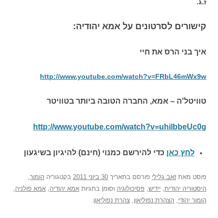
ז.ג.
קישורים לסרטונים על אמא יהודיה:
איך בני הרס את חיי
http://www.youtube.com/watch?v=FRbL46mWx9w
טוויטל'ה – אמא, החברה הטובה ביותר בטוויטר
http://www.youtube.com/watch?v=uhilbbeUc0g
לחץ כאן
כדי להירשם כ
מנוי (חינם) להיגיון בשיגעון
פוסט
מאת
זאב גלילי
פורסם בתאריך
30 ביוני 2011
בקטגוריה
הומור
,
היסטוריה יהודית
,
יידיש
,
פסיכולוגיה
וסומן בתגיות
אמא יהודיה
,
אמא פולניה
,
הומור יהודי
,
הצהרת נפוליאון
,
צהרת נפוליאון
.