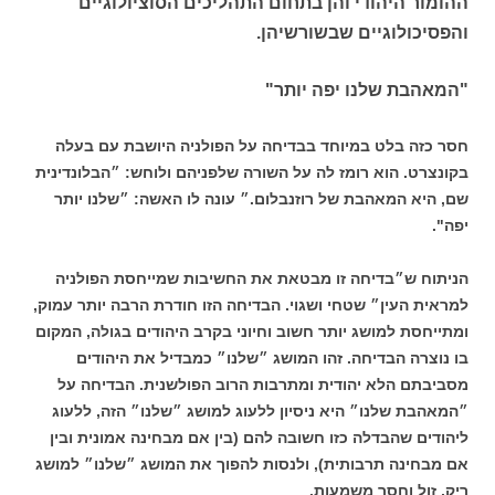
ההומור היהודי והן בתחום התהליכים הסוציולוגיים
והפסיכולוגיים שבשורשיהן.
"המאהבת שלנו יפה יותר"
חסר כזה בלט במיוחד בבדיחה על הפולניה היושבת עם בעלה
בקונצרט. הוא רומז לה על השורה שלפניהם ולוחש: ״הבלונדינית
שם, היא המאהבת של רוזנבלום.״ עונה לו האשה: ״שלנו יותר
יפה".
הניתוח ש״בדיחה זו מבטאת את החשיבות שמייחסת הפולניה
למראית העין״ שטחי ושגוי. הבדיחה הזו חודרת הרבה יותר עמוק,
ומתייחסת למושג יותר חשוב וחיוני בקרב היהודים בגולה, המקום
בו נוצרה הבדיחה. זהו המושג ״שלנו״ כמבדיל את היהודים
מסביבתם הלא יהודית ומתרבות הרוב הפולשנית. הבדיחה על
״המאהבת שלנו״ היא ניסיון ללעוג למושג ״שלנו״ הזה, ללעוג
ליהודים שהבדלה כזו חשובה להם (בין אם מבחינה אמונית ובין
אם מבחינה תרבותית), ולנסות להפוך את המושג ״שלנו״ למושג
ריק, זול וחסר משמעות.