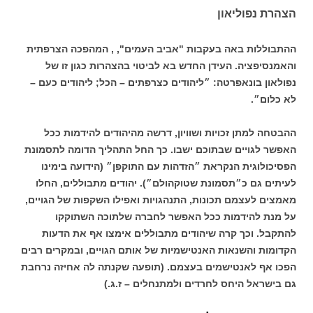
הצהרת נפוליאון
ההתבוללות באה בעקבות "אביב העמים", , המהפכה הצרפתית
והאמנסיפציה. העידן החדש בא לביטוי בהצהרות כגון זו של
נפולאון בונאפרטה: ״ליהודים כצרפתים – הכל; ליהודים כעם –
לא כלום״.
ההבטחה למתן זכויות ושוויון, דרשה מהיהודים להידמות ככל
האפשר לגויים שבתוכם ישבו. כך החל התהליך הדומה לתסמונת
הפסיכולוגית הנקראת ״הזדהות עם התוקפן״ (הידועה בימינו
לעיתים גם כ״תסמונת שטוקהולם״). יהודים מתבוללים, החלו
מאמצים לעצמם תכונות, התנהגויות ואפילו השקפות של הגויים,
על מנת להידמות ככל האפשר לחברה שלתוכה השתוקקו
להתקבל. וכך קרה שיהודים מתבוללים אימצו אף את הדעות
הקדומות והשנאות האנטישמיות של אותם הגויים, ובמקרים רבים
הפכו אף לאנטישמים בעצמם. (תופעה שקנתה לה אחיזה נרחבת
גם בישראל היחס לחרדים ולמתנחלים – ז.ג.)