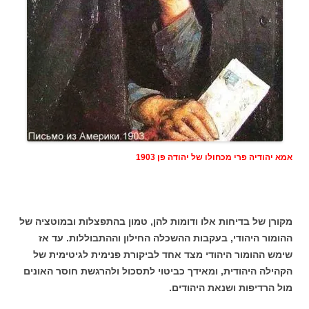
אמא יהודיה פרי מכחולו של יהודה פן 1903
מקורן של בדיחות אלו ודומות להן, טמון בהתפצלות ובמוטציה של
ההומור היהודי, בעקבות ההשכלה החילון וההתבוללות. עד אז
שימש ההומור היהודי מצד אחד לביקורת פנימית לגיטימית של
הקהילה היהודית, ומאידך כביטוי לתסכול ולהרגשת חוסר האונים
מול הרדיפות ושנאת היהודים.