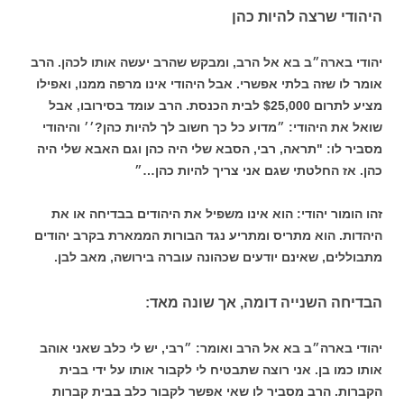
היהודי שרצה להיות כהן
יהודי בארה״ב בא אל הרב, ומבקש שהרב יעשה אותו לכהן. הרב
אומר לו שזה בלתי אפשרי. אבל היהודי אינו מרפה ממנו, ואפילו
מציע לתרום $25,000 לבית הכנסת. הרב עומד בסירובו, אבל
שואל את היהודי: ״מדוע כל כך חשוב לך להיות כהן?׳׳ והיהודי
מסביר לו: "תראה, רבי, הסבא שלי היה כהן וגם האבא שלי היה
כהן. אז החלטתי שגם אני צריך להיות כהן…״
זהו הומור יהודי: הוא אינו משפיל את היהודים בבדיחה או את
היהדות. הוא מתריס ומתריע נגד הבורות הממארת בקרב יהודים
מתבוללים, שאינם יודעים שכהונה עוברה בירושה, מאב לבן.
הבדיחה השנייה דומה, אך שונה מאד:
יהודי בארה״ב בא אל הרב ואומר: ״רבי, יש לי כלב שאני אוהב
אותו כמו בן. אני רוצה שתבטיח לי לקבור אותו על ידי בבית
הקברות. הרב מסביר לו שאי אפשר לקבור כלב בבית קברות