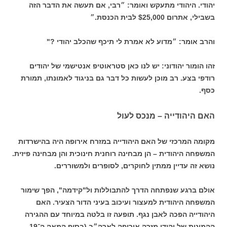
יהודי. היהודי מתעקש ואומר: ״רבי, אם תעשה את הדבר הזה
בשבילי, אתרום $25,000 לבית הכנסת.״
והרב אומר: ״מדוע לא אמרת לי תיכף שהכלב יהודי ?"
זהו הומור יהודוני: יש לנו כאן סטראוטיפ אנטישמי של יהודים
רודפי בצע. רב מוכן לעשות כל דבר גם בניגוד לאמונתו, תמורת
כסף.
האם היהודייה – מנכס לעול
מקומה המרכזי של האם היהודייה במזרח אירופה היה בהישרדות
המשפחה היהודית – הן מבחינה רוחנית חינוכית והן מבחינה פיזית.
נושא זה עדיין ממתין לחוקרים, לסופרים ולמשוררים.
אולם ברגע שנפתחה הדרך להתבוללות ול"קידמה", הפך שימור
המשפחה היהודית למעצור ועיכוב בעיני הדור הצעיר. האם
היהודייה הפכה לאבן נגף. תופעה זו בלטה במיוחד עם ההגירה
ההמונית של יהודי מזרה אירופה לארה״ב (בסוף המאה ה־19