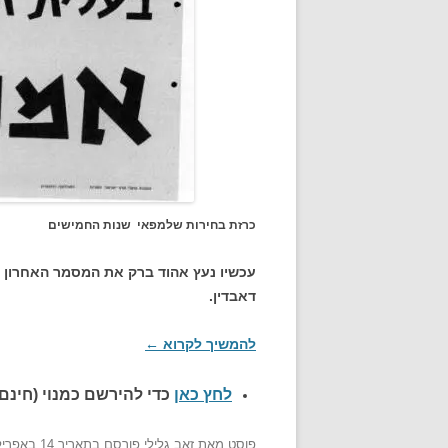
כרזת בחירות שלמפאי שנות החמישים
עכשיו נעץ אהוד ברק את המסמר האחרון ב
דאבדין.
להמשיך לקרוא
←
לחץ כאן
כדי להירשם כ
מנוי (חינם)
פוסט
מאת
זאב גלילי
פורסם בתאריך
14 באפריל 2009