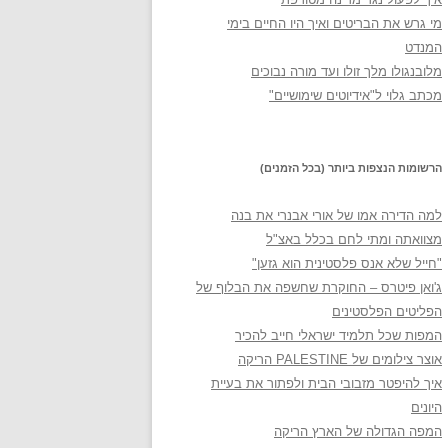
מי גרש את הבריטים ואיך היו החיים בימי
המנדט
מלובנגולו מלך זולו ועד מורה נבוכים
מכתב גלוי ל"אידיוטים שימושיים"
הרשומות הנצפות ביותר (בכל הזמנים)
למה הדירה אמו של אורי אבנרי את בנה
מצוואתה ומתי לחם בכלל באצ"ל
"חייל שלא אנס פלסטינית הוא גזען"
ג'ואן פיטרס – החוקרת שחשפה את הבלוף של
הפליטים הפלסטינים
המפות שכל תלמיד ישראלי חייב להכיר
אוצר צילומים של PALESTINE הריקה
איך להיפטר מזבובי הבית ולפתור את בעיית
היונים
המפה הגדולה של הארץ הריקה