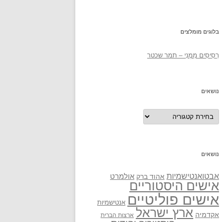
בלוגים מומלצים
רְסִיסִים מִמֶנִי – תמר שכטר
נושאים
נושאים
נושאים
אבטואנטישמיות
אולמרט
אהוד ברק
אישים היסטוריים
אישים פוליטיים
אנטישמיות
ארץ ישראל
אקדמיה
ארצות הברית