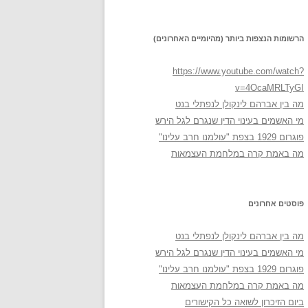
הרשומות הנצפות ביותר (מהיומיים האחרונים)
https://www.youtube.com/watch?
v=4OcaMRLTyGI
מה בין אברהם לינקולן לנפתלי בנט
מי האשמים בעינוי הדין שנגרם לגל הירש
פוגרום 1929 בצפת "עולמנו חרב עלינו"
מה באמת קרה במלחמת העצמאות
פוסטים אחרונים
מה בין אברהם לינקולן לנפתלי בנט
מי האשמים בעינוי הדין שנגרם לגל הירש
פוגרום 1929 בצפת "עולמנו חרב עלינו"
מה באמת קרה במלחמת העצמאות
ביום הזיכרון לשואה כל הקישורים